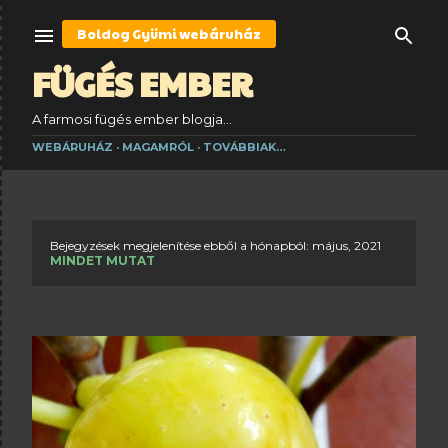
Ugrás a fő tartalomra
Boldog Gyümi
webáruház
FÜGÉS EMBER
A farmosi fügés ember blogja...
WEBÁRUHÁZ
MAGAMRÓL
TOVÁBBIAK…
Bejegyzések megjelenítése ebből a hónapból: május, 2021
B
MINDET MUTAT
e
j
e
g