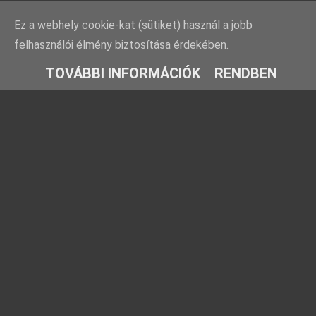
Ez a webhely cookie-kat (sütiket) használ a jobb
felhasználói élmény biztosítása érdekében.
TOVÁBBI INFORMÁCIÓK
RENDBEN
Rovatok
Barátaink
Farmosi füge-
Ezt fald fel!
fajtagyűjtemény
TársasJátszunk
Füge fajtabemutatók
Kreatív kertész
Fügekörkép: Híres
Növénygyűjtő
fügék nyomában
Kriszfigs
Füge gondozása
Időlabirintus
Füge növényvédelme