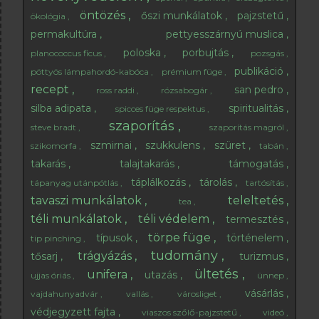
öntözés
őszi munkálatok
pajzstetű
ökológia
permakultúra
pettyesszárnyú muslica
poloska
porbujtás
planococcus ficus
pozsgás
publikáció
pöttyös lámpahordó-kabóca
prémium füge
recept
san pedro
ross raddi
rózsabogár
silba adipata
spiritualitás
spicces füge respektus
szaporítás
steve bradt
szaporítás magról
szmirnai
szukkulens
szüret
szikomorfa
tabán
takarás
talajtakarás
támogatás
táplálkozás
tárolás
tápanyag utánpótlás
tartósítás
tavaszi munkálatok
teleltetés
tea
téli munkálatok
téli védelem
termesztés
törpe füge
típusok
történelem
tip pinching
tudomány
trágyázás
tősarj
turizmus
ültetés
unifera
utazás
ujjas óriás
ünnep
vásárlás
vajdahunyadvár
vallás
városliget
védjegyzett fajta
viaszos szőlő-pajzstetű
videó