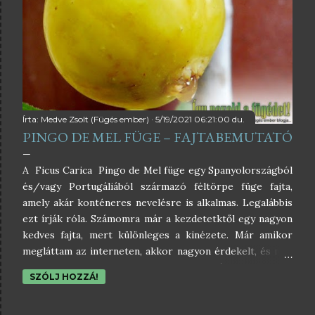
y
z
é
s
e
Írta:
Medve Zsolt (Fügés ember)
5/19/2021 06:21:00 du.
PINGO DE MEL FÜGE – FAJTABEMUTATÓ
k
A Ficus Carica Pingo de Mel füge egy Spanyolországból
és/vagy Portugáliából származó féltörpe füge fajta,
amely akár konténeres nevelésre is alkalmas. Legalábbis
ezt írják róla. Számomra már a kezdetetktől egy nagyon
kedves fajta, mert különleges a kinézete. Már amikor
megláttam az interneten, akkor nagyon érdekelt, és már
akkor eldöntöttem, hogy nekem mindenképpen kell ilyen
SZÓLJ HOZZÁ!
fajta füge. 😊 Nem volt egyszerű, de sikerült
hozzájutnom néhány dugványhoz, amelyek nagyon jó