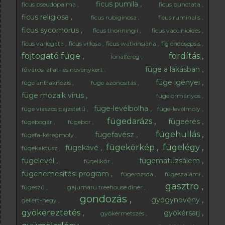
ficus pumila
ficus pseudopalma
ficus punctata
ficus religiosa
ficus rubiginosa
ficus ruminalis
ficus sycomorus
ficus thonningii
ficus vaccinioides
ficus variegata
ficus villosa
ficus watkinsiana
fig endosepsis
fojtogató füge
fordítás
fonalféreg
füge a lakásban
fővárosi állat- és növénykert
füge igényei
füge antraknózis
füge azonosítás
füge mozaik vírus
füge ormányos
füge-levélbolha
füge viaszos pajzstetű
füge-levélmoly
fügedarázs
fügeérés
fügebogár
fügebor
fügehullás
fügefavész
fügefa-kéregmoly
fügekörkép
fügelégy
fügekávé
fügekaktusz
fügelevél
fügematuzsálem
fügelikőr
fügenemesítési program
fügerozsda
fügeszalámi
gasztro
fügeszú
gajumaru treehouse diner
gondozás
gyógynövény
gellért-hegy
gyökereztetés
gyökérsarj
gyökérmetszés