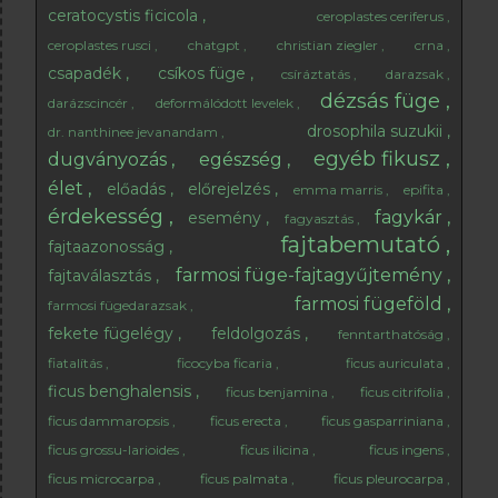
ceratocystis ficicola
ceroplastes ceriferus
ceroplastes rusci
chatgpt
christian ziegler
crna
csapadék
csíkos füge
csíráztatás
darazsak
dézsás füge
darázscincér
deformálódott levelek
drosophila suzukii
dr. nanthinee jevanandam
egyéb fikusz
dugványozás
egészség
élet
előadás
előrejelzés
emma marris
epifita
érdekesség
fagykár
esemény
fagyasztás
fajtabemutató
fajtaazonosság
farmosi füge-fajtagyűjtemény
fajtaválasztás
farmosi fügeföld
farmosi fügedarazsak
fekete fügelégy
feldolgozás
fenntarthatóság
fiatalítás
ficocyba ficaria
ficus auriculata
ficus benghalensis
ficus benjamina
ficus citrifolia
ficus dammaropsis
ficus erecta
ficus gasparriniana
ficus grossu-larioides
ficus ilicina
ficus ingens
ficus microcarpa
ficus palmata
ficus pleurocarpa