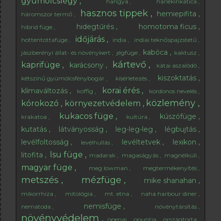
gyümölcslégy
hangya
harlekinkatica
hasznos tippek
hemiepifita
háromszor termő
hidegtűrés
homotoma ficus
hibrid füge
időjárás
hottentottafüge
india
indiai teknőspajzstetű
kabóca
jászberényi állat- és növénykert
jégfüge
kaktusz
kártevő
kaprifüge
karácsony
kátai aszalódó
kiszoktatás
kétszínű gyümölcsfénybogár
kísérletezés
korai érés
klímaváltozás
koffig
kordonos nevelés
közlemény
kórokozó
környezetvédelem
kukacos füge
kúszófüge
krakatoa
kultúra
kutatás
látványosság
leg-leg-leg
légbujtás
levélfoltosság
levéltetvek
lexikon
levélhullás
lsu füge
litofita
madarak
magaságyás
magnélküli
magyar füge
meg lowman
megtermékenyítés
metszés
mézfüge
mike shanahan
mikorrhiza
mitológia
mt. etna
naha harbour diner
nemisfüge
nematoda
növénytársítás
növényvédelem
openai
opuntia
országtorta