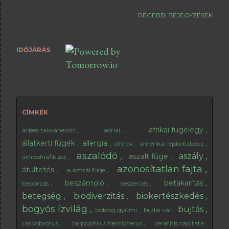
állapotban érkeztek meg hozzám. Már voltak picike kis
fehér ponok (ezeket hívjuk gyökérkezdeményeknek) az
RÉGEBBI BEJEGYZÉSEK
ág darabokon, szóval sejthető volt, hogy nem ezzel a
fajtával vállalom a legnagyobb kockázatot a
dugványozással. Azzal, hogy már voltak rajta
IDŐJÁRÁS
gyökérkezdemények nagyjából egy hetet spórolt meg
nekem, akitől kaptam. 😊 Még tavaly (2020)
szeptemberben történt a beszerzés és a dugványozás is.
Hét darab dugványt kaptam, amiket azonnal
eldugványoztam. Akit részletesebben érdekel ennek a
CÍMKÉK
hogyanja, az a füge sza...
afrikai fügelégy
aclees taiwanensis
adriai
állatkerti fügék
allergia
álmok
amerikai lepkekabóca
aszalódó
aszály
aszalt füge
ámpolnafikusz
azonosítatlan fajta
átültetés
ausztrál füge
beszámoló
betakarítás
beporzás
beszerzés
betegség
biodiverzitás
biokertészkedés
bogyós ízvilág
bujtás
boldog gyümi
budai vár
carpobrotus
carpophilus hemipterus
ceratitis capitata