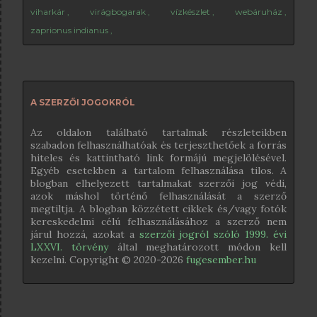
viharkár
virágbogarak
vízkészlet
webáruház
zaprionus indianus
A SZERZŐI JOGOKRÓL
Az oldalon található tartalmak részleteikben
szabadon felhasználhatóak és terjeszthetőek a forrás
hiteles és kattintható link formájú megjelölésével.
Egyéb esetekben a tartalom felhasználása tilos. A
blogban elhelyezett tartalmakat szerzői jog védi,
azok máshol történő felhasználását a szerző
megtiltja. A blogban közzétett cikkek és/vagy fotók
kereskedelmi célú felhasználásához a szerző nem
járul hozzá, azokat a
szerzői jogról szóló 1999. évi
LXXVI. törvény
által meghatározott módon kell
kezelni. Copyright © 2020-
2026
fugesember.hu