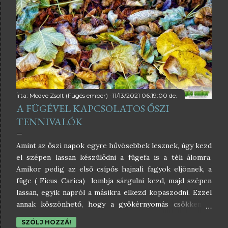
beköszönő sarvidéki éjszaka - azaz a nap melegének
hiánya - miatt. Az emiatt egyre inkább felhalmozódó
hideg levegő örvényleni kezd. Ennek köszönhetően jön
létre a sarkpont felett egy akár 10 km átmérőjű - az óra
járásával ellentétes irányú - hideg ciklon
hozzávetőlegesen 30 km magasságban. De hogyan
befolyásolja ez az időjárásunkat? Ez a poláris örvény
magába zárja a sarkvidéki hideg légtömeget, a peremén
létrejövő nagy hőmérséklet-különbség pedig egy nagyon
Írta:
Medve Zsolt (Fügés ember)
11/13/2021 06:19:00 de.
A FÜGÉVEL KAPCSOLATOS ŐSZI
...
TENNIVALÓK
Amint az őszi napok egyre hűvösebbek lesznek, úgy kezd
el szépen lassan készülődni a fügefa is a téli álomra.
Amikor pedig az első csípős hajnali fagyok eljönnek, a
füge ( Ficus Carica) lombja sárgulni kezd, majd szépen
lassan, egyik napról a másikra elkezd kopaszodni. Ezzel
annak köszönhető, hogy a gyökérnyomás csökken, a
nedvkeringése pedig egyre lassabb és lassabb, mígnem
SZÓLJ HOZZÁ!
végül szinte teljesen leáll. Mint a kertben minden más