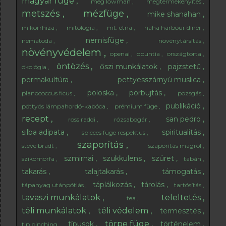
magyar füge
meg lowman
megtermékenyítés
metszés
mézfüge
mike shanahan
mikorrhiza
mitológia
mt. etna
naha harbour diner
nemisfüge
nematoda
növénytársítás
növényvédelem
openai
opuntia
országtorta
öntözés
őszi munkálatok
pajzstetű
ökológia
permakultúra
pettyesszárnyú muslica
poloska
porbujtás
planococcus ficus
pozsgás
publikáció
pöttyös lámpahordó-kabóca
prémium füge
recept
san pedro
ross raddi
rózsabogár
silba adipata
spiritualitás
spicces füge respektus
szaporítás
steve bradt
szaporítás magról
szmirnai
szukkulens
szüret
szikomorfa
tabán
takarás
talajtakarás
támogatás
táplálkozás
tárolás
tápanyag utánpótlás
tartósítás
tavaszi munkálatok
teleltetés
tea
téli munkálatok
téli védelem
termesztés
törpe füge
típusok
történelem
tip pinching