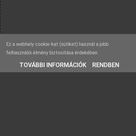
Ez a webhely cookie-kat (sütiket) használ a jobb
felhasználói élmény biztosítása érdekében.
TOVÁBBI INFORMÁCIÓK
RENDBEN
Rovatok
Barátaink
Farmosi füge-
Ezt fald fel!
fajtagyűjtemény
TársasJátszunk
Füge fajtabemutatók
Kreatív kertész