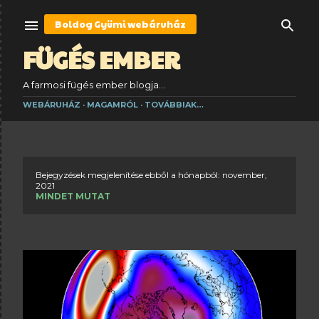
Ugrás a fő tartalomra
Boldog Gyümi
webáruház
FÜGÉS EMBER
A farmosi fügés ember blogja...
WEBÁRUHÁZ
MAGAMRÓL
TOVÁBBIAK…
Bejegyzések megjelenítése ebből a hónapból: november,
B
2021
MINDET MUTAT
e
j
e
g