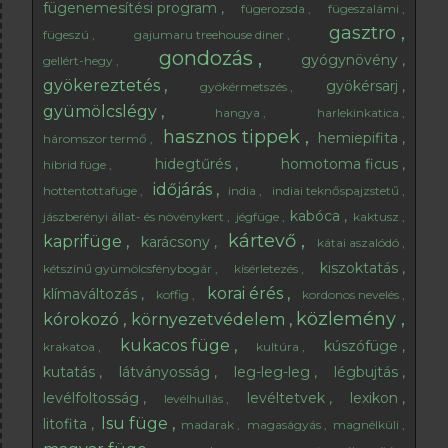
fügenemesítési program
fügerozsda
fügeszalámi
gasztro
fügeszú
gajumaru treehouse diner
gondozás
gyógynövény
gellért-hegy
gyökereztetés
gyökérsarj
gyökérmetszés
gyümölcslégy
hangya
harlekinkatica
hasznos tippek
hemiepifita
háromszor termő
hidegtűrés
homotoma ficus
hibrid füge
időjárás
hottentottafüge
india
indiai teknőspajzstetű
kabóca
jászberényi állat- és növénykert
jégfüge
kaktusz
kártevő
kaprifüge
karácsony
kátai aszalódó
kiszoktatás
kétszínű gyümölcsfénybogár
kísérletezés
korai érés
klímaváltozás
koffig
kordonos nevelés
közlemény
kórokozó
környezetvédelem
kukacos füge
kúszófüge
krakatoa
kultúra
kutatás
látványosság
leg-leg-leg
légbujtás
levélfoltosság
levéltetvek
lexikon
levélhullás
lsu füge
litofita
madarak
magaságyás
magnélküli