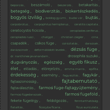
beszámoló
betakarítás
beporzás
beszerzés
betegség
biodiverzitás
biokertészkedés
bogyós ízvilág
bujtás
boldog gyümi
budai vár
carpobrotus
carpophilus hemipterus
ceratitis capitata
ceratocystis ficicola
ceroplastes ceriferus
ceroplastes rusci
chatgpt
christian ziegler
crna
csapadék
csíkos füge
csíráztatás
darazsak
dézsás füge
darázscincér
deformálódott levelek
drosophila suzukii
dr. nanthinee jevanandam
egyéb fikusz
dugványozás
egészség
élet
előadás
előrejelzés
emma marris
epifita
érdekesség
fagykár
esemény
fagyasztás
fajtabemutató
fajtaazonosság
farmosi füge-fajtagyűjtemény
fajtaválasztás
farmosi fügeföld
farmosi fügedarazsak
fekete fügelégy
feldolgozás
fenntarthatóság
fiatalítás
ficocyba ficaria
ficus auriculata