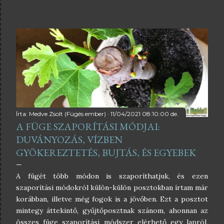
növénnyel, a fügével is akad néhány teendőnk ősszel.
Sokat ugyan nem kell vele foglalkozni, de azt a néhány
dolgot, amit alábbiakban leírok, érdemes megtenni, a
szeretett fügénk meg fogja hálálni. Mik a fügefával
kapcsolatos őszi teendők? Pótoljuk a nyáron elhasznált
tápanyagot, trágyázzuk meg a fügét... A füge trágyázása
megint egy olyan dolog, ami megosztja az embereket.
Egyik része azt mondja, minek, a füge megél a
terméketlen homokon is, a másik fele pedig azt mondja,
jót tesz neki. Én azt mondom, a körültekintő és
Írta:
Medve Zsolt (Fügés ember)
11/04/2021 08:10:00 de.
A FÜGE SZAPORÍTÁSI MÓDJAI:
átgondolt trágyázással nem ártu...
DUVÁNYOZÁS, VÍZBEN
GYÖKEREZTETÉS, BUJTÁS, ÉS EGYEBEK
A fügét több módon is szaporíthatjuk, és ezen
szaporítási módokról külön-külön posztokban írtam már
korábban, illetve még fogok is a jövőben. Ezt a posztot
mintegy áttekintő, gyűjtőposztnak szánom, ahonnan az
összes füge szaporítási módszer elérhető egy lapról,