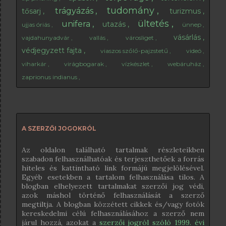
tudomány
trágyázás
tősarj
turizmus
ültetés
unifera
utazás
ujjas óriás
ünnep
vásárlás
vajdahunyadvár
vallás
városliget
védjegyzett fajta
viaszos szőlő-pajzstetű
videó
viharkár
virágbogarak
vízkészlet
webáruház
zaprionus indianus
A SZERZŐI JOGOKRÓL
Az oldalon található tartalmak részleteikben
szabadon felhasználhatóak és terjeszthetőek a forrás
hiteles és kattintható link formájú megjelölésével.
Egyéb esetekben a tartalom felhasználása tilos. A
blogban elhelyezett tartalmakat szerzői jog védi,
azok máshol történő felhasználását a szerző
megtiltja. A blogban közzétett cikkek és/vagy fotók
kereskedelmi célú felhasználásához a szerző nem
járul hozzá, azokat a
szerzői jogról szóló 1999. évi