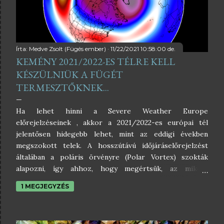
y
z
é
Írta:
Medve Zsolt (Fügés ember)
11/22/2021 10:58:00 de.
s
KEMÉNY 2021/2022-ES TÉLRE KELL
KÉSZÜLNIÜK A FÜGÉT
e
TERMESZTŐKNEK...
k
Ha lehet hinni a Severe Weather Europe
előrejelzéseinek , akkor a 2021/2022-es európai tél
jelentősen hidegebb lehet, mint az eddigi években
megszokott telek. A hosszútávú időjáráselőrejelzést
általában a poláris örvényre (Polar Vortex) szokták
alapozni, így ahhoz, hogy megértsük, az miként
befojásolja az időjárást, először pár szót érdemes ejteni
1 MEGJEGYZÉS
arról, hogy mi is az a poláris örvény? A sarki örvény
lényegében olyan, mint egy nagy ciklon, amely akkor jön
létre, amikor az Északi-sark feletti sztratoszféra lehűl a