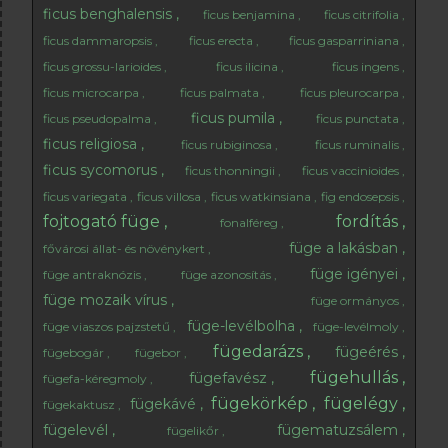
ficus benghalensis
ficus benjamina
ficus citrifolia
ficus dammaropsis
ficus erecta
ficus gasparriniana
ficus grossu-larioides
ficus ilicina
ficus ingens
ficus microcarpa
ficus palmata
ficus pleurocarpa
ficus pumila
ficus pseudopalma
ficus punctata
ficus religiosa
ficus rubiginosa
ficus ruminalis
ficus sycomorus
ficus thonningii
ficus vaccinioides
ficus variegata
ficus villosa
ficus watkinsiana
fig endosepsis
fojtogató füge
fordítás
fonalféreg
füge a lakásban
fővárosi állat- és növénykert
füge igényei
füge antraknózis
füge azonosítás
füge mozaik vírus
füge ormányos
füge-levélbolha
füge viaszos pajzstetű
füge-levélmoly
fügedarázs
fügeérés
fügebogár
fügebor
fügehullás
fügefavész
fügefa-kéregmoly
fügekörkép
fügelégy
fügekávé
fügekaktusz
fügelevél
fügematuzsálem
fügelikőr