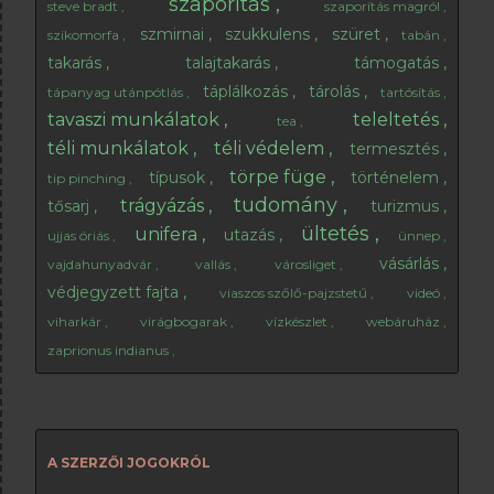
szaporítás
steve bradt
szaporítás magról
szmirnai
szukkulens
szüret
szikomorfa
tabán
takarás
talajtakarás
támogatás
táplálkozás
tárolás
tápanyag utánpótlás
tartósítás
tavaszi munkálatok
teleltetés
tea
téli munkálatok
téli védelem
termesztés
törpe füge
típusok
történelem
tip pinching
tudomány
trágyázás
tősarj
turizmus
ültetés
unifera
utazás
ujjas óriás
ünnep
vásárlás
vajdahunyadvár
vallás
városliget
védjegyzett fajta
viaszos szőlő-pajzstetű
videó
viharkár
virágbogarak
vízkészlet
webáruház
zaprionus indianus
A SZERZŐI JOGOKRÓL