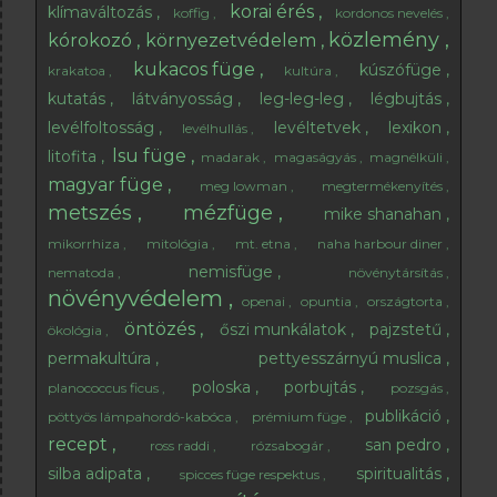
korai érés
klímaváltozás
koffig
kordonos nevelés
közlemény
kórokozó
környezetvédelem
kukacos füge
kúszófüge
krakatoa
kultúra
kutatás
látványosság
leg-leg-leg
légbujtás
levélfoltosság
levéltetvek
lexikon
levélhullás
lsu füge
litofita
madarak
magaságyás
magnélküli
magyar füge
meg lowman
megtermékenyítés
metszés
mézfüge
mike shanahan
mikorrhiza
mitológia
mt. etna
naha harbour diner
nemisfüge
nematoda
növénytársítás
növényvédelem
openai
opuntia
országtorta
öntözés
őszi munkálatok
pajzstetű
ökológia
permakultúra
pettyesszárnyú muslica
poloska
porbujtás
planococcus ficus
pozsgás
publikáció
pöttyös lámpahordó-kabóca
prémium füge
recept
san pedro
ross raddi
rózsabogár
silba adipata
spiritualitás
spicces füge respektus