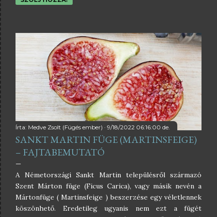
termelőtől vásárolt friss fügék között volt belőle pár
szem. Azt mondta az ismerősöm, hogy hatalmas füge
volt, és ízre is nagyon, de nagyon finom volt. A fajtáját
illető érdeklődésemre elmondta, hogy nem tudja, mert
még a termelő sem tudta neki megmondani. Felvettem a
kapcsolatot a termelővel és először azt az infót kaptam,
hogy anno Olaszországból szerezték Madelein des Deux
Saisons néven, de aztán mégsem az lett belőle. Majd
később úgy azonosították a fajtát, mint Pécsi lila, amit
valamikor talán Harcz Endre hozhatott Olaszországból.
😲 Itt volt nekem egy kis képzavar, hiszen, ha
Olaszországból ...
Írta:
Medve Zsolt (Fügés ember)
9/18/2022 06:16:00 de.
SANKT MARTIN FÜGE (MARTINSFEIGE)
– FAJTABEMUTATÓ
A Németországi Sankt Martin településről származó
Szent Márton füge (Ficus Carica), vagy másik nevén a
Mártonfüge ( Martinsfeige ) beszerzése egy véletlennek
köszönhető. Eredetileg ugyanis nem ezt a fügét