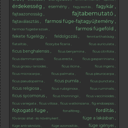
érdekesség
fagykár
esemény
fagyasztás
fajtabemutató
fajtaazonosság
farmosi füge-fajtagyűjtemény
fajtaválasztás
farmosi fügeföld
farmosi fügedarazsak
fekete fügelégy
feldolgozás
fenntarthatóság
fiatalítás
ficocyba ficaria
ficus auriculata
ficus benghalensis
ficus benjamina
ficus citrifolia
ficus dammaropsis
ficus erecta
ficus gasparriniana
ficus grossu-larioides
ficus ilicina
ficus ingens
ficus microcarpa
ficus palmata
ficus pleurocarpa
ficus pumila
ficus pseudopalma
ficus punctata
ficus religiosa
ficus rubiginosa
ficus ruminalis
ficus sycomorus
ficus thonningii
ficus vaccinioides
ficus variegata
ficus villosa
ficus watkinsiana
fig endosepsis
fojtogató füge
fordítás
fonalféreg
füge a lakásban
fővárosi állat- és növénykert
füge igényei
füge antraknózis
füge azonosítás