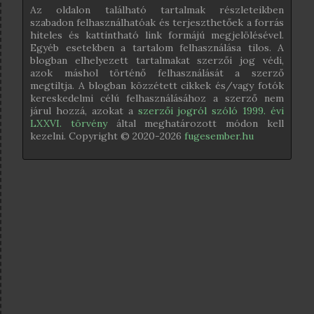
Az oldalon található tartalmak részleteikben
szabadon felhasználhatóak és terjeszthetőek a forrás
hiteles és kattintható link formájú megjelölésével.
Egyéb esetekben a tartalom felhasználása tilos. A
blogban elhelyezett tartalmakat szerzői jog védi,
azok máshol történő felhasználását a szerző
megtiltja. A blogban közzétett cikkek és/vagy fotók
kereskedelmi célú felhasználásához a szerző nem
járul hozzá, azokat a
szerzői jogról szóló 1999. évi
LXXVI. törvény
által meghatározott módon kell
kezelni. Copyright © 2020-
2026
fugesember.hu