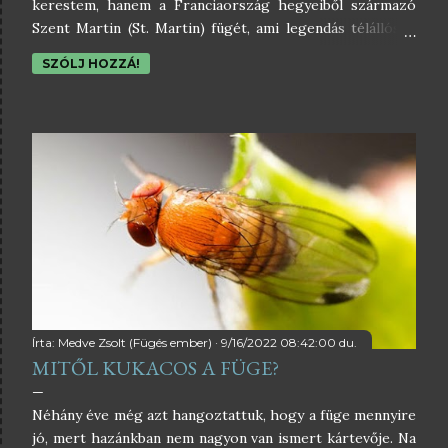
kerestem, hanem a Franciaország hegyeiből származó
Szent Martin (St. Martin) fügét, ami legendás télállóság
hírében áll. Fotó: André de Saint-Paul A keresés során az
SZÓLJ HOZZÁ!
egyik közösségi platform csoportjában találtam rá a
Mártonfüge ( Martinsfeige ) néven is elhíresült német
Sankt Martin fügére, amelynek története annyira
megtetszett, hogy úgy döntöttem, szerzek belőle pár
dugványt, ezzel is gazdagítva gyűjteményemet. Erről a
fügéről fogok most írni pár sort. A Sankt Martin füge a
Németországi Pfalz tartományban található Sankt Martin
településhez köthető. Itt található a Szent Márton
katolikus templom, amelynek közelében van egy
szőlőültetvény. A mellett egy birkalegelőn található egy
igen öreg fügefa. Ez a fügefa a 'Martinsfeige' néven
elhíresült füge, amelyet Sa...
Írta:
Medve Zsolt (Fügés ember)
9/16/2022 08:42:00 du.
MITŐL KUKACOS A FÜGE?
Néhány éve még azt hangoztattuk, hogy a füge mennyire
jó, mert hazánkban nem nagyon van ismert kártevője. Na