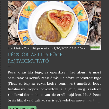
online közösségemben, hogy most az
egyik barkácsáruház kertészeti osztályán több fajta füge
is kapható, közöttük a Botanikus kert füge is. Kaptam az
alkalmon, és felkerestem egy ilyen barkácsáruházat, majd
vásároltam belőle egy szép, egészséges példányt.
Hazavittem, gondosan átültettem nagyobb edénybe, majd
nekiláttam, hogy utána járjak, miféle füge is ez, és
valóban a Pécsi Botanikus Kertből származik-e, és ha
igen, mit lehet tudni azon a nagyjából ...
Írta:
Medve Zsolt (Fügés ember)
9/20/2022 05:18:00 du.
PÉCSI ÓRIÁS LILA FÜGE –
FAJTABEMUTATÓ
Pécsi óriás lila füge, az eperdzsem ízű álom... A most
bemutatásra kerülő Pécsi óriás lila névre keresztelt füge
(Ficus carica) az egyik kedvencem, mert amellett, hogy
hatalmasra képes növeszteni a fügéit, még ráadásul
rendkívül finom íze is van, de erről majd lentebb. A Pécsi
óriás lilával való találkozás is egy véletlen műve, mert egy
ismerősöm mutatott róla képeket, miután egy magyar
SZÓLJ HOZZÁ!