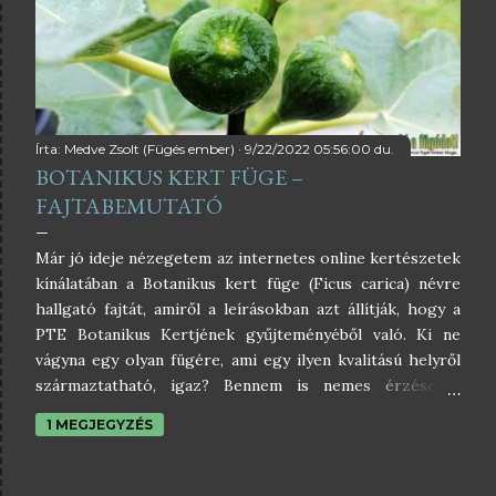
fejezeteket szentel a füge hihetetlen képességének,
hogy gyakorlatilag bárhol képes megélni az extrém
szélsőségek kivételével. Emellett szót ejt arról is, hogy
számos állatfaj táplálkozásában rendkívül fontos
szerepet tölt be a füge, ezáltal lehetőséget teremtve
más kolonizáló növényeknek, a fá...
Írta:
Medve Zsolt (Fügés ember)
9/22/2022 05:56:00 du.
BOTANIKUS KERT FÜGE –
FAJTABEMUTATÓ
Már jó ideje nézegetem az internetes online kertészetek
kínálatában a Botanikus kert füge (Ficus carica) névre
hallgató fajtát, amiről a leírásokban azt állítják, hogy a
PTE Botanikus Kertjének gyűjteményéből való. Ki ne
vágyna egy olyan fügére, ami egy ilyen kvalitású helyről
származtatható, igaz? Bennem is nemes érzéseket
ébresztett, és mindenképpen be akartam szerezni, de
1 MEGJEGYZÉS
nem volt ez olyan egyszerű, hogy csak kosárba teszem,
és megnyomom a megrendelés gombot, mert ritkán
kapható. Aztán egyszer csak azt írják a kedvenc fügés