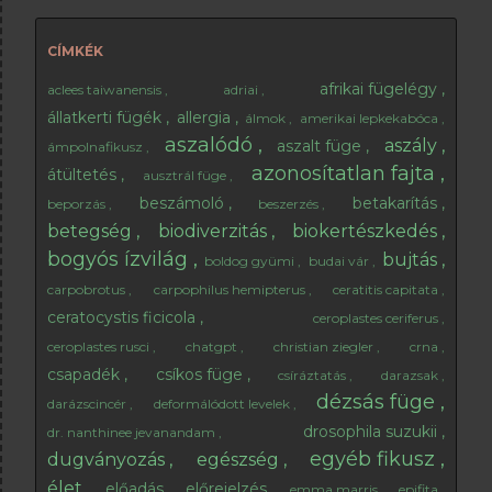
annál finomabbak. Nyaka és szára annyira rövid, hogy
szint...
CÍMKÉK
afrikai fügelégy
aclees taiwanensis
adriai
állatkerti fügék
allergia
álmok
amerikai lepkekabóca
aszalódó
aszály
aszalt füge
ámpolnafikusz
azonosítatlan fajta
átültetés
ausztrál füge
beszámoló
betakarítás
beporzás
beszerzés
betegség
biodiverzitás
biokertészkedés
bogyós ízvilág
bujtás
boldog gyümi
budai vár
carpobrotus
carpophilus hemipterus
ceratitis capitata
ceratocystis ficicola
ceroplastes ceriferus
ceroplastes rusci
chatgpt
christian ziegler
crna
csapadék
csíkos füge
csíráztatás
darazsak
dézsás füge
darázscincér
deformálódott levelek
drosophila suzukii
dr. nanthinee jevanandam
egyéb fikusz
dugványozás
egészség
élet
előadás
előrejelzés
emma marris
epifita