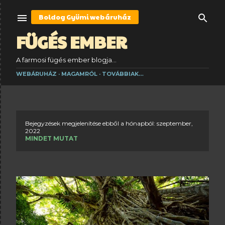
Ugrás a fő tartalomra
Boldog Gyümi
webáruház
FÜGÉS EMBER
A farmosi fügés ember blogja...
WEBÁRUHÁZ
MAGAMRÓL
TOVÁBBIAK…
Bejegyzések megjelenítése ebből a hónapból: szeptember,
B
2022
MINDET MUTAT
e
j
e
g