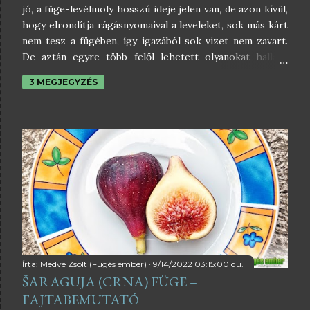
jó, a füge-levélmoly hosszú ideje jelen van, de azon kívül,
hogy elrondítja rágásnyomaival a leveleket, sok más kárt
nem tesz a fügében, így igazából sok vizet nem zavart.
De aztán egyre több felől lehetett olyanokat hallani,
hogy kukacos fügét találtak, meg hogy tele van a füge
3 MEGJEGYZÉS
nyüvekkel, és hogy mit lehet tenni ellene? Ahhoz
azonban, hogy tenni tudjunk ellene, fontos lenne tudni,
hogy egyáltalán ki vagy inkább mi az ellenség, mi ellen
kell tenni bármit is. De sajnos a kártételt ritkán szokták
lefotózni az emberek, ami egyrészt érthető is. Ki
szeretne egy kukacokkal teli fügét fotózgatni? Pedig ez
egy nagyon fontos lépés lenne a tettes azonosítása felé,
mert sajnos a fügének több olyan kártevője is van,
amelyik ily módon károsít. Ezért ismételten megkérek
mindenkit, aki a cikkeimet olvassa, hogyha kukacos
fügével találkozik, akkor legyen szíves fényképet
készíteni, és azokat e...
Írta:
Medve Zsolt (Fügés ember)
9/14/2022 03:15:00 du.
ŠARAGUJA (CRNA) FÜGE –
FAJTABEMUTATÓ