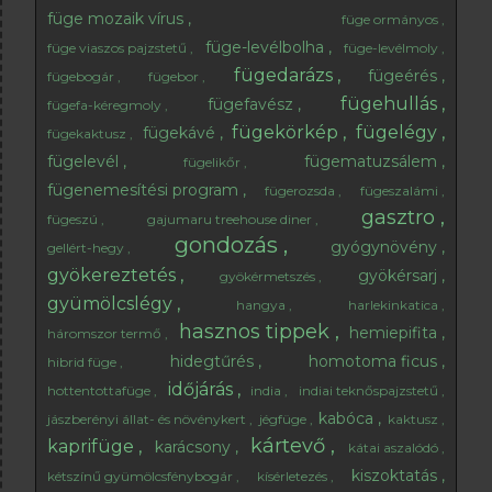
füge mozaik vírus
füge ormányos
füge-levélbolha
füge viaszos pajzstetű
füge-levélmoly
fügedarázs
fügeérés
fügebogár
fügebor
fügehullás
fügefavész
fügefa-kéregmoly
fügekörkép
fügelégy
fügekávé
fügekaktusz
fügelevél
fügematuzsálem
fügelikőr
fügenemesítési program
fügerozsda
fügeszalámi
gasztro
fügeszú
gajumaru treehouse diner
gondozás
gyógynövény
gellért-hegy
gyökereztetés
gyökérsarj
gyökérmetszés
gyümölcslégy
hangya
harlekinkatica
hasznos tippek
hemiepifita
háromszor termő
hidegtűrés
homotoma ficus
hibrid füge
időjárás
hottentottafüge
india
indiai teknőspajzstetű
kabóca
jászberényi állat- és növénykert
jégfüge
kaktusz
kártevő
kaprifüge
karácsony
kátai aszalódó
kiszoktatás
kétszínű gyümölcsfénybogár
kísérletezés