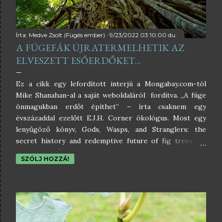
y
z
Írta:
Medve Zsolt (Fügés ember)
9/23/2022 03:10:00 du.
é
A FÜGEFÁK ÚJRATERMELHETIK AZ
s
ELVESZETT ESŐERDŐKET...
e
Ez a cikk egy lefordított interjú a Mongabay.com-tól
Mike Shanahan-al a saját weboldaláról fordítva. „A füge
k
önmagukban erdőt építhet” – írta csaknem egy
évszázaddal ezelőtt E.J.H. Corner ökológus. Most egy
lenyűgöző könyv, Gods, Wasps, and Stranglers: the
secret history and redemptive future of fig trees (az
Egyesült Királyságban ' Ladders to Heaven ' címen jelent
SZÓLJ HOZZÁ!
meg) újból elmélyül ennek a trópusi fajnak a
biológiájában és kulcsfontosságú ökológiai szerepében.
A szerző, Mike Shanahan ( szabadúszó író, angol
biológus, aki az esőerdők ökológiájából doktorált) azt is
részletesen leírja, hogy a füge és az őket beporzó
darazsak egymásra támaszkodnak a túlélésben, és