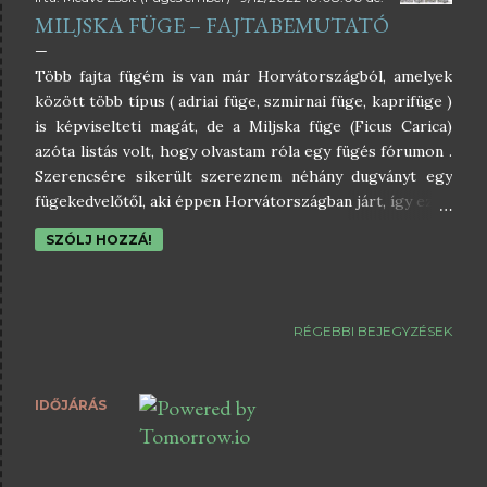
MILJSKA FÜGE – FAJTABEMUTATÓ
Több fajta fügém is van már Horvátországból, amelyek
között több típus ( adriai füge, szmirnai füge, kaprifüge )
is képviselteti magát, de a Miljska füge (Ficus Carica)
azóta listás volt, hogy olvastam róla egy fügés fórumon .
Szerencsére sikerült szereznem néhány dugványt egy
fügekedvelőtől, aki éppen Horvátországban járt, így ezt a
fügét is lehúzhattam a füge-bakancslistámról. Külön
SZÓLJ HOZZÁ!
köszönet érte, hogy nyaralása alatt szakított erre időt.
😊 A Miljska füge - mint a horvát fügék általában -, több
néven is fut. Ismert elnevezései még: Mujžanka, Mivšca,
Ravanka, Črnica, Plavica. Ezt a fajtát nagyon szeretik
RÉGEBBI BEJEGYZÉSEK
egyébként Horvátországon kívül még Szlovéniában is,
ahol a tengerparti területeken nagy számban termesztik.
A Miljska füge fája közepesen erős növekedési eréllyel
IDŐJÁRÁS
bír, és rendkívüli módon bőtermő. Levelei leginkább
három-öt karéjosak, klasszikus fügelevél formával.
Enyhén lapított gömb alakú termései nem túl nagyok, de