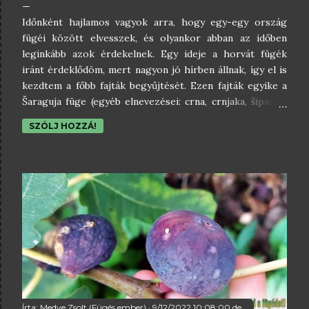
Időnként hajlamos vagyok arra, hogy egy-egy ország
fügéi között elvesszek, és olyankor abban az időben
leginkább azok érdekelnek. Egy ideje a horvát fügék
iránt érdeklődöm, mert nagyon jó hírben állnak, így el is
kezdtem a főbb fajták begyűjtését. Ezen fajták egyike a
Šaraguja füge (egyéb elnevezései: crna, crnjaka, šipanka,
crnka, crnjača, crnikula) , ami bár nem a legjobb horvát
SZÓLJ HOZZÁ!
füge, de mindenképpen benne van a tájegység
legjobbjaiban, hiszen Dalmácia teljes területén, valamint
Bosznia-Hercegovinában, Trebinje környékén
termesztik. Ezen kívül szerepel a Horvát Köztársaság
Fajtalistáján is. Erről a fügéről írnék most pár szót. A
Šaraguja füge növekedési eréje közepes. Habitusa a
szétterülő, és a felfelé törő közötti arany középutat
képviseli, lombkoronája pedig nyitott, nem túl gazdagon
elágazódó. Sötétzöld leveleinek nyele rövid, alakja
klasszikus fügelevél alakú, azaz nem túl mélyen szeldelt
három- vagy öt karéjos. Mivel a Šaraguja füge unifera
típusú, így az első terméshullámr...
Írta:
Medve Zsolt (Fügés ember)
9/12/2022 10:08:00 de.