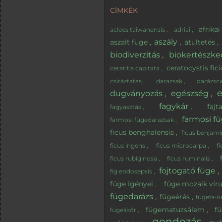
CÍMKÉK
afrika
aclees taiwanensis
adriai
aszály
aszalt füge
átültetés
biodiverzitás
biokertészk
ceratocystis fic
ceratitis capitata
csíráztatás
darazsak
darázsc
e
dugványozás
egészség
fagykár
faj
fagyasztás
farmosi f
farmosi fügedarazsak
ficus benghalensis
ficus benjam
ficus ingens
ficus microcarpa
f
ficus rubiginosa
ficus ruminalis
fojtogató füge
fig endosepsis
füge igényei
füge mozaik vír
fügedarázs
fügeérés
fügefa-
fügematuzsálem
f
fügelikőr
gondozás