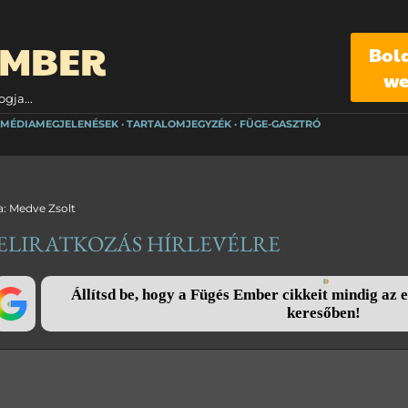
Ugrás a fő tartalomra
EMBER
Bol
we
gja...
MÉDIAMEGJELENÉSEK
TARTALOMJEGYZÉK
FÜGE-GASZTRÓ
a:
Medve Zsolt
ELIRATKOZÁS HÍRLEVÉLRE
Állítsd be, hogy a Fügés Ember cikkeit mindig az e
keresőben!