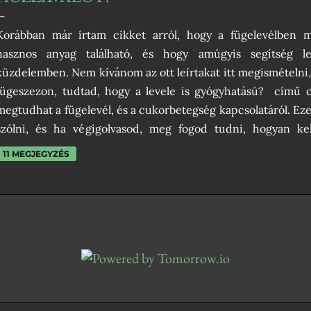
Korábban már írtam cikket arról, hogy a fügelevélben 
hasznos anyag található, és hogy amúgyis segítség l
küzdelemben. Nem kívánom az ott leírtakat itt megismételni, a
fügeszezon, tudtad, hogy a levele is gyógyhatású? című 
megtudhat a fügelevél, és a cukorbetegség kapcsolatáról. Eze
szólni, és ha végigolvasod, meg fogod tudni, hogyan kel
fügeleveleket, és hogy abból milyen módon tudsz teát
11 MEGJEGYZÉS
természetesen nem csak cukorbetegek számára ajánlható
kiválthat egy-egy csésze fekete teát, aminek áldásos hatása 
fügelevélben ugyanis nincsenek élénkítő anyagok, így nem fo
Emellett rendkívül kellemes illata van, főleg ha pár csep
fügelevél alkalmas tea alapanyagnak? Csak e...