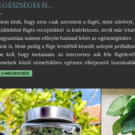
EGÉSZSÉGES IS...
Nem titok, hogy nem csak szeretem a fügét, mint növényt,
különböző fügés receptekkel is kísérletezni. Arról már írta
fogyasztása számos előnyös hatással lehet az egészségünkre ,
teát is. Most pedig a füge leveléből készült szörpöt próbálta
be kell, hogy mutassam. Az interneten sok féle fügelevél 
amelyek közül némelyikben egészen elképesztő hozzávalók
hogy csak pont egészséges nem lesz. Én az egyszerűségben hi
2 MEGJEGYZÉS
szabályait betartva nincs szükség tartósítószerekre sem, 
egyszerű. Ha pedig a kristálycukrot helyettesítjük valami
inkább egészséges lesz a végeredmény. A fügelevélből 
különleges íze van, ami vagy ízleni fog, vagy nem. Nekem nag
hideg szódával, szó...