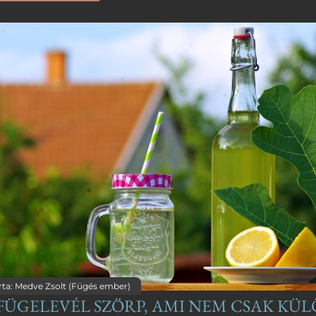
rta:
Medve Zsolt (Fügés ember)
FÜGELEVÉL SZÖRP, AMI NEM CSAK KÜL