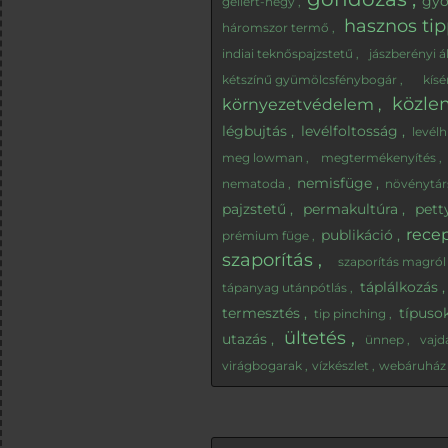
gy
gellért-hegy
hasznos ti
háromszor termő
indiai teknőspajzstetű
jászberényi á
kétszínű gyümölcsfénybogár
kísé
közl
környezetvédelem
légbujtás
levélfoltosság
levélh
meg lowman
megtermékenyítés
nemisfüge
nematoda
növénytár
pajzstetű
permakultúra
pett
rece
publikáció
prémium füge
szaporítás
szaporítás magró
táplálkozás
tápanyag utánpótlás
termesztés
típuso
tip pinching
ültetés
utazás
ünnep
vaj
virágbogarak
vízkészlet
webáruhá