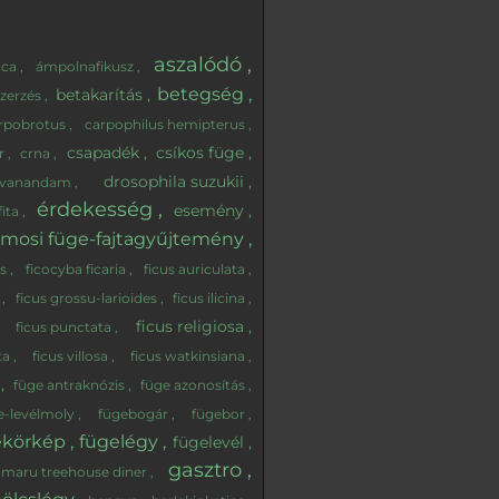
aszalódó
óca
ámpolnafikusz
betegség
betakarítás
zerzés
rpobrotus
carpophilus hemipterus
csapadék
csíkos füge
er
crna
drosophila suzukii
 jevanandam
érdekesség
esemény
fita
rmosi füge-fajtagyűjtemény
ás
ficocyba ficaria
ficus auriculata
a
ficus grossu-larioides
ficus ilicina
ficus religiosa
ficus punctata
ta
ficus villosa
ficus watkinsiana
n
füge antraknózis
füge azonosítás
e-levélmoly
fügebogár
fügebor
ekörkép
fügelégy
fügelevél
gasztro
umaru treehouse diner