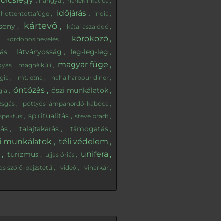
ölcslégy
hangya
harlekinkatica
időjárás
hottentottafüge
india
kártevő
csony
kátai aszalódó
kórokozó
kordonos nevelés
tás
látványosság
leg-leg-leg
magyar füge
gyás
magnélküli
ógia
mt. etna
naha harbour diner
öntözés
őszi munkálatok
gia
zsgás
pöttyös lámpahordó-kabóca
spiritualitás
espektus
steve bradt
rás
talajtakarás
támogatás
li munkálatok
téli védelem
y
unifera
turizmus
ujjas óriás
os szőlő-pajzstetű
videó
viharkár