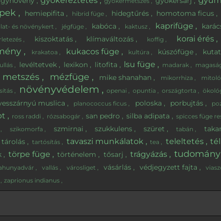
gyökereztetés
gyüm
ógynövény
gyökérsarj
gyökérmetszés
ppek
hemiepifita
hidegtűrés
homotoma ficus
hibrid füge
kaprifüge
kabóca
kará
llat- és növénykert
jégfüge
kaktusz
korai érés
kiszoktatás
klímaváltozás
rletezés
koffig
emény
kukacos füge
kúszófüge
kuta
krakatoa
kultúra
lsu füge
levéltetvek
lexikon
litofita
ullás
madarak
magasá
metszés
mézfüge
mike shanahan
mikorrhiza
mitol
növényvédelem
sítás
openai
opuntia
országtorta
ökoló
yesszárnyú muslica
poloska
porbujtás
planococcus ficus
po
pt
san pedro
silba adipata
ross raddi
rózsabogár
spicces füge r
szmirnai
szukkulens
szüret
taka
l
szikomorfa
tabán
tavaszi munkálatok
teleltetés
té
tárolás
tartósítás
tea
tudomán
törpe füge
trágyázás
k
történelem
tősarj
vásárlás
védjegyzett fajta
dahunyadvár
vallás
városliget
viasz
z
zaprionus indianus