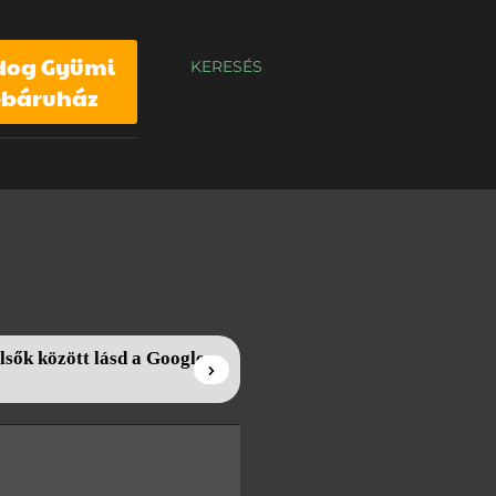
dog Gyümi
KERESÉS
báruház
lsők között lásd a Google