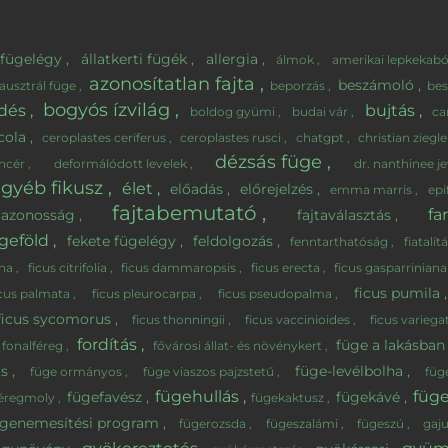
i fügelégy
állatkerti fügék
allergia
álmok
amerikai lepkekab
azonosítatlan fajta
beszámoló
ausztrál füge
beporzás
bes
bogyós ízvilág
edés
bujtás
boldog gyümi
budai vár
ca
icola
ceroplastes ceriferus
ceroplastes rusci
chatgpt
christian ziegl
dézsás füge
incér
deformálódott levelek
dr. nanthinee
gyéb fikusz
élet
előadás
előrejelzés
emma marris
epi
fajtabemutató
fa
taazonosság
fajtaválasztás
ügeföld
fekete fügelégy
feldolgozás
fenntarthatóság
fiatalít
ina
ficus citrifolia
ficus dammaropsis
ficus erecta
ficus gasparrinian
ficus pumila
icus palmata
ficus pleurocarpa
ficus pseudopalma
ficus sycomorus
ficus thonningii
ficus vaccinioides
ficus variega
fordítás
füge a lakásba
fonalféreg
fővárosi állat- és növénykert
us
füge-levélbolha
füge ormányos
füge viaszos pajzstetű
füg
fügehullás
füg
fügefavész
fügekávé
kéregmoly
fügekaktusz
ügenemesítési program
fügerozsda
fügeszalámi
fügeszú
gaj