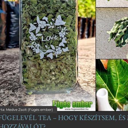
rta:
Medve Zsolt (Fügés ember)
FÜGELEVÉL TEA – HOGY KÉSZÍTSEM, ÉS
HOZZÁVALÓT?