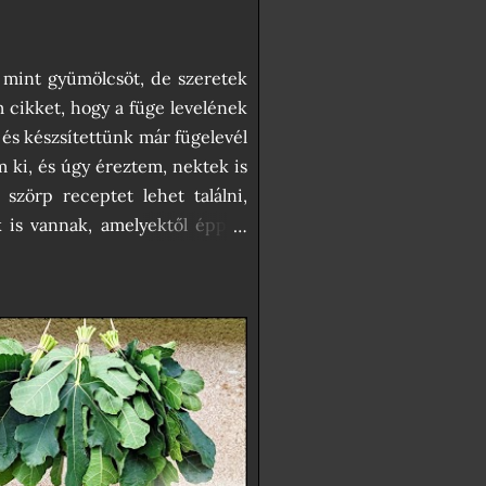
 mint gyümölcsöt, de szeretek
m cikket, hogy a füge levelének
 és készsítettünk már fügelevél
m ki, és úgy éreztem, nektek is
szörp receptet lehet találni,
 is vannak, amelyektől éppen
szek, és abban, hogy a befőzés
ezért az én receptem teljesen
lyen édesítőszerrel, akkor még
főzött szörpnek kimondottan
yon ízlik, kimondottan frissítő