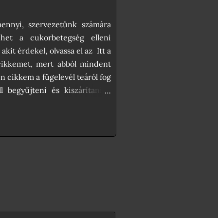
mennyi, szervezetünk számára
ehet a cukorbetegség elleni
kit érdekel, olvassa el az Itt a
cikkemet, mert abból mindent
n cikkem a fügelevél teáról fog
l begyűjteni és kiszárítani a
 készíteni. A fügelevél tea
. Ha szeretsz teázni, akkor
leginkább este lesz érezhető. A
gják gátolni az esti elalvást.
p mézzel édesítjük. 😊 Milyen