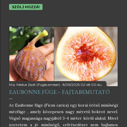
tartogatnak: a hőmérséklet egyes régiókban -15 Celsius-
SZÓLJ HOZZÁ!
fok alá, sőt akár a kritikus -20 fok közelébe is süllyedhet.
Bár a füge rendkívül szívós növény, a mediterrán eredete
miatt a hazai telek még mindig komoly veszélyt
jelentenek rá. Ez az írás abban segít, hogy szakmai
alapokon, bevált módszereket követve, hatékonyan és
időben védekezhessünk a fügék számára végzetes fagyok
ellen. Kreatív Kertész weboldalamon bővített
tartalommal is megjelent ez a cikk , ahol nem csak a
fügék téli védelme téma, hanem minden fagyérzékeny
növényé. A kritikus határ: Miért pont a -15 fok? A füge
tűrőképessége fajtától, kortól és a növény állapotától is
függ, de általánosságban elmondható, hogy...
Írta:
Medve Zsolt (Fügés ember)
8/05/2025 02:48:00 du.
EAUBONNE FÜGE – FAJTABEMUTATÓ
Az Eaubonne füge (Ficus carica) egy korai érésű minőségi
mézfüge , amely közepesen nagy méretű bokrot nevel.
Végső magassága nagyjából 3-4 méter körül alakul. Mivel
szeretem a jó minőségű, cefrésedésre nem hajlamos