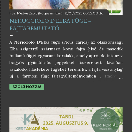
Írta:
Medve Zsolt (Fügés ember)
8/01/2025 05:55:00 du.
NERUCCIOLO D'ELBA FÜGE –
FAJTABEMUTATÓ
A Nericciolo D'Elba füge (Ficus carica) az olaszországi
Elba szigetről származó korai fajta (első és második
hullámú fügéi egyaránt koraiak) , amely apró, de intenzív
bogyós gyümölcsös jegyekkel fűszerezett, kiválóan
aszalódó, lilásfekete fügéket terem. Ez a fajta viszonylag
új a farmosi füge-fajtagyűjteményemben , amelynek
nagyon örülök, mert idehaza csak gyűjtőknél található
SZÓLJ HOZZÁ!
meg. Pedig ott lenne a helye bármelyik kertben, mert
korai mivoltánál fogva alkalmas a hazai termesztésre,
ugyanis még a rövidebb őszi szezonokban is bőséges
termést remélhetünk róla. Ahogy az az aszalásra
alkalmas fügéknél lenni szokott, a Nerucciolo D'Elba
esetében is tökéletes harmóniában egyesül a cukrosság
és a savasság. Nem mindennapi fajta, amely elsősorban