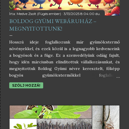
Írta:
Medve Zsolt (Fügés ember)
3/13/2025 8:04:00 du.
BOLDOG GYÜMI WEBÁRUHÁZ –
MEGNYITOTTUNK!
Hosszú ideje foglalkozunk már gyümölcstermő
növényekkel, és ezek közül is a legnagyobb kedvenceink
a bogyósok és a füge. Ez a szenvedélyünk odáig fajult,
hogy idén márciusban elindítottuk vállalkozásunkat, és
megnyitottuk Boldog Gyümi névre keresztelt, főképp
bogyós gyümölcstermőkkel foglalkozó
webáruházunkat.A bogyós gyümölcstermők nagyon hálás
SZÓLJ HOZZÁ!
növények, kevéske törődéssel is beérik, és a legkisebb
gondoskodást is bő terméssel hálálják meg. Hamar
termőre fordulnak, majd évről évre sokat, és stabilan
teremnek. Az elmúlt évek során több száz különleges
bogyós gyümölcs fajtát ültettünk családi házunk hatalmas
kertjébe. Ezekről írtam már korábban a Kreatív kertész
oldalamon, illetve a füge iránti