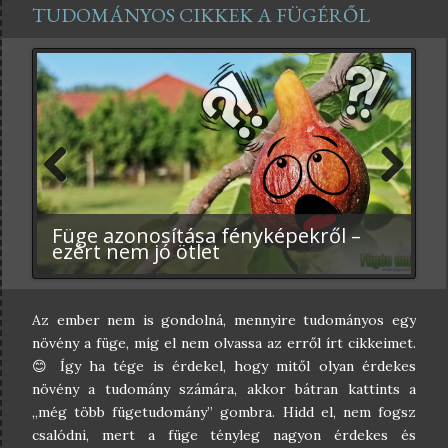
TUDOMÁNYOS CIKKEK A FÜGÉRŐL
megelőzőleg -5 fok volt a leghidegebb. Pedig itt van
január közepe, és köztudott, hogy a január a leghidegebb
hónap hazánkban.A nappalok meg persze ennél még
melegebbek.
Previ
Next
ous
A Közönséges füge
Ha magadra kened a füge tejnedvét,
Füge azonosítása fényképekről –
Okozhat-e kárt a füge gyökere a ház
A füge ecetesedése, cefrésedése,
A füge és az emberiség ősi
Sajtkészítés fügelével, avagy a
A füge és a Mikorrhiza gomba
LSU fügekollekció – amit az LSU
gyökérrendszerének átfogó
égési sérüléseket szenvedhetsz
ezért nem jó ötlet
falaiban és alapjában?
avagy mitől rohad meg a fán a füge
kapcsolata
tejoltás ősi tradíciója
szimbiózisa – biokertészkedés
fügefajtákról tudni érdemes
tudományos elemzése
Az ember nem is gondolná, mennyire tudományos egy
növény a füge, míg el nem olvassa az erről írt cikkeimet.
😊 Így ha tége is érdekel, hogy mitől olyan érdekes
növény a tudomány számára, akkor bátran kattints a
„még több fügetudomány” gombra. Hidd el, nem fogsz
csalódni, mert a füge tényleg nagyon érdekes és