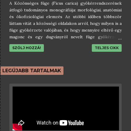
A Közönséges füge (Ficus carica) gyökérrendszerének
átfogó tudományos monográfiája: morfológiai, anatómiai
és ökofiziológiai elemzés Az utóbbi időben többször
láttam vitát a közösségi oldalakon arról, hogy milyen is a
füge gyökérzete valójában, és hogy mennyire eltérő egy
magonc és egy dugványról nevelt füge gyökérzete.
Felvetődött az az elképzelés, hogy a magonc füge
SZÓLJ HOZZÁ!
TELJES CIKK
karógyökeret növeszt, amit a dugvány nem tud, mert
neki csak járulékos gyökerei vannak. A feltételezés
szerint nagyon megéri fügét nevelni magról, majd később
arra oltani nemest, mert így ellenállóbb és magasabb
LEGÚJABB TARTALMAK
tűrőképességű fügénk lehet. Még mindig ugyanezen
elképzelés szerint a magról nevelt füge gyökerei 10-15
vagy akár 50 méteres mélységekbe lehatolhat, ami
számomra abszolút nem hiteltelen volt. De aki ismer,
tudja, hogy nem hagyom annyiban a dolgokat, ezért
belevetettem magam ebbe nem kicsit bonyolult témába,
és nem sajnáltam az időt és energiát. Több, mint két tucat
angol nyelvű kutatási anyagot lapoztam át, hogy...