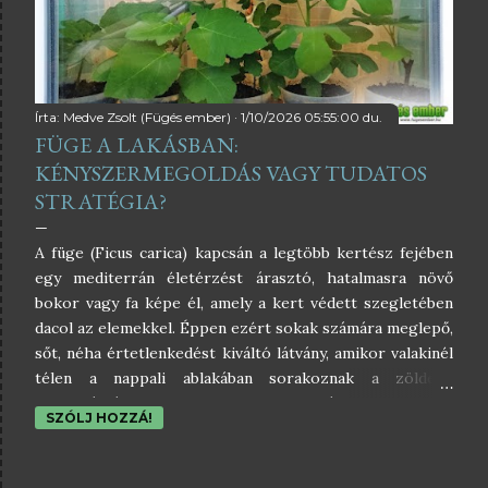
havazás tehát egy hosszan tartó aszályos ciklust
szakított meg a legoptimálisabb pillanatban. A hótakaró
mint hidrológiai aranytartalék A szakmai becslések
lenyűgözőek: az Alföldre lehullott hó vízegyenértéke
megközelíti az egymilliárd köbmétert, országos szin...
Írta:
Medve Zsolt (Fügés ember)
1/10/2026 05:55:00 du.
FÜGE A LAKÁSBAN:
KÉNYSZERMEGOLDÁS VAGY TUDATOS
STRATÉGIA?
A füge (Ficus carica) kapcsán a legtöbb kertész fejében
egy mediterrán életérzést árasztó, hatalmasra növő
bokor vagy fa képe él, amely a kert védett szegletében
dacol az elemekkel. Éppen ezért sokak számára meglepő,
sőt, néha értetlenkedést kiváltó látvány, amikor valakinél
télen a nappali ablakában sorakoznak a zöldellő
fügepalánták. Gyakran hallani a kritikát: „A füge nem
SZÓLJ HOZZÁ!
szobanövény!” Ez elméletben igaz is, hiszen a fügének
szüksége van a téli pihenőre és a kinti fényviszonyokra, a
gyakorlatban azonban számos olyan helyzet adódik,