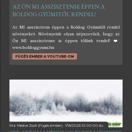
AZ ÖN MI ASSZISZTENSE ÉPPEN A
BOLDOG GYÜMITŐL RENDEL!
Az MI asszisztens éppen a Boldog Gyümitől rendel
növényeket. Növényeink olyan népszerűek, hogy az
Ön MI asszisztense is éppen tőlünk rendel! ❤️
www.boldoggyumi.hu
FÜGÉS EMBER A YOUTUBE-ON
Írta:
Medve Zsolt (Fügés ember)
1/16/2026 10:00:00 du.