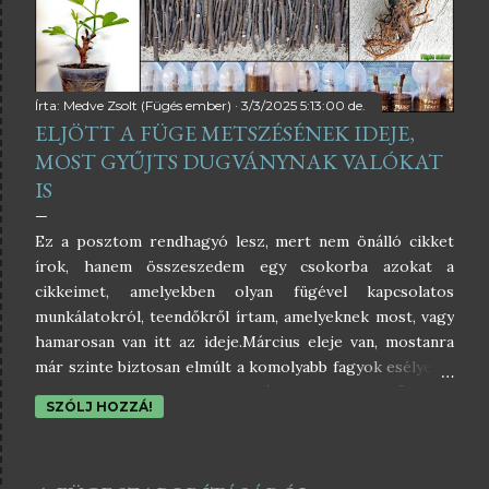
Írta:
Medve Zsolt (Fügés ember)
3/3/2025 5:13:00 de.
ELJÖTT A FÜGE METSZÉSÉNEK IDEJE,
MOST GYŰJTS DUGVÁNYNAK VALÓKAT
IS
Ez a posztom rendhagyó lesz, mert nem önálló cikket
írok, hanem összeszedem egy csokorba azokat a
cikkeimet, amelyekben olyan fügével kapcsolatos
munkálatokról, teendőkről írtam, amelyeknek most, vagy
hamarosan van itt az ideje.Március eleje van, mostanra
már szinte biztosan elmúlt a komolyabb fagyok esélye, el
lehet kezdeni metszeni a fügéket, illetve begyűjteni a
SZÓLJ HOZZÁ!
dugványnak valókat is. A füge metszése témakörben már
több cikket is írtam, így nem kívánom magam ismételni,
akit komolyabban érdekel, az alábbi cikkekben találhat