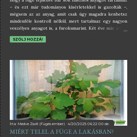
hogy a füge tejnedve bár sok hasznos anyagot tartalmaz
– és ezt már tudományos kísérletekkel is gazolták –,
mégsem az az anyag, amit csak úgy magadra kenhetsz
mindenféle kontroll nélkül, mert tartalmaz egy nagyon
veszélyes anyagot is, a furokumarint. Két éve már írtam
egy cikket erről a füge tejnedve égési sérüléseket
SZÓLJ HOZZÁ!
okozhat címmel, de most újra aktuális lett a téma. Még
pedig azért, mert az interneten ismét elkezdett
keringeni egy cikk, amely szerint a füge nedve aranyat ér,
és különféle bőrbetegségekre, sérülésekre,
szemölcsökre kenve szinte azonnali gyógyulást hoz.
Természetesen ez nem igaz. Sőt! A meglévő bajok mellé
újabbakat okozhat a furokumarin nevű anyag miatt.
Segíts a felvilágosításban! Ha olvasod ezt a cikket, és van
rá lehetőséged, oszd is meg, hogy a lehető legnagyobb
eséllyel terjedjen ez a felvilágosító cikk. Ha csak egyetlen
embert is sikerül megakadályozni abban, hogy kipróbálja
ezt a roppant veszél...
Írta:
Medve Zsolt (Fügés ember)
4/20/2025 06:22:00 de.
MIÉRT TELEL A FÜGE A LAKÁSBAN?