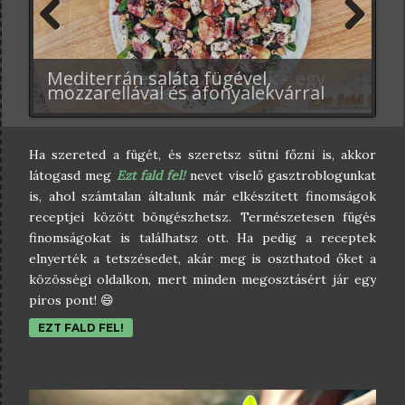
szabadba, folyton előkerül a kérdés, hogy de a mi fenének
van a füge télen a lakásba, mikor az nem is oda való, és
amúgyis mindent is kibír kint is, és itt is -...
Previ
Next
ous
Ígycsiklandó fügés bejglik
Isteni finom diós-mézes fügegolyó
Fügelevél teát készítettünk – egy
Mediterrán saláta fügével,
Pácolt fügés saláta mentás
Fügeszalámi mandulával és dióval –
Fügés-fahéjas csillagkenyér
Fügés-diós-zabpelyhes keksz
áfonyalekvárral, dióval és
Török fügepuding (Incir Uyutmasi)
fahéjjal – tökéletes és gyors
csészényi egészség!
mozzarellával és áfonyalekvárral
mozzarellával – ne hagyd ki!
tojás és hozzáadott cukor nélkül
gyömbérrel – húsvétra tökéletes
gyömbérrel – fügés keksz
mandulával...
vendégváró
Ha szereted a fügét, és szeretsz sütni főzni is, akkor
látogasd meg
Ezt fald fel!
nevet viselő gasztroblogunkat
is, ahol számtalan általunk már elkészített finomságok
receptjei között böngészhetsz. Természetesen fügés
finomságokat is találhatsz ott. Ha pedig a receptek
elnyerték a tetszésedet, akár meg is oszthatod őket a
közösségi oldalkon, mert minden megosztásért jár egy
piros pont! 😄
EZT FALD FEL!