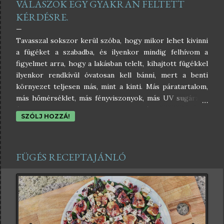
VÁLASZOK EGY GYAKRAN FELTETT
KÉRDÉSRE.
Tavasszal sokszor kerül szóba, hogy mikor lehet kivinni
a fügéket a szabadba, és ilyenkor mindig felhívom a
figyelmet arra, hogy a lakásban telelt, kihajtott fügékkel
ilyenkor rendkívül óvatosan kell bánni, mert a benti
környezet teljesen más, mint a kinti. Más páratartalom,
más hőmérséklet, más fényviszonyok, más UV sugárzás,
és ami nagyon fontos a növények keringése
SZÓLJ HOZZÁ!
szempontjából: a nappali és éjszakai
hőmérsékletkülönbség. Lakásban nappal és éjjel
nagyjából egyforma a hőmérséklet, míg odakint a nappali
FÜGÉS RECEPTAJÁNLÓ
csúcs és a hajnali minimum között akár 20 Celsius fokos
különbség is lehet. Ehhez szoktatni kell a növényeket,
így a fügét is. De jelen posztomnak most nem ez a fő
témája, hanem az, hogy... Mit keres a füge a lakásban
télen? Amikor ugyanis arról írok/beszélek, hogy a
lakásban telelt fügét mikor és hogyan kell kivinni a