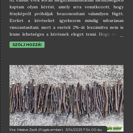
kaptam olyan kérést, amely arra vonatkozott, hogy
fényképről próbáljak beazonosítani valamilyen fügét.
Ezeket a kéréseket igyekszem mindig udvariasan
visszautasítani, mert a esetek 2%-át leszámítva nem is
lenne lehetséges a kérésnek eleget tenni. Hogy miért,
ebben a cikkemben erről fogok értekezni.A közönséges
SZÓLJ HOZZÁ!
fügének (Ficus carica) több, mint 800 fajtája ismert, és a
fajták között igen komoly átfedés van. Elmondhatatlanul
sok egymásra megtévesztésig hasonlító fajta létezik. Aki
azt állítja magáról, hogy biztonsággal tud fügét fotók
alapján azonosítani, az egészen biztosan olyan
képességekkel ruházza fel önmagát, amilyenekkel
valójában nem
Írta:
Medve Zsolt (Fügés ember)
3/14/2025 7:54:00 du.