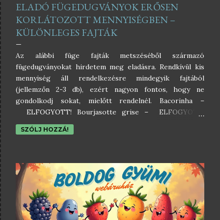
ELADÓ FÜGEDUGVÁNYOK ERŐSEN
KORLÁTOZOTT MENNYISÉGBEN –
KÜLÖNLEGES FAJTÁK
Az alábbi füge fajták metszéséből származó
fügedugványokat hirdetem meg eladásra. Rendkívül kis
mennyiség áll rendelkezésre mindegyik fajtából
(jellemzőn 2-3 db), ezért nagyon fontos, hogy ne
gondolkodj sokat, mielőtt rendelnél. Bacorinha –
ELFOGYOTT! Bourjasotte grise – ELFOGYOTT!
Fekete – ELFOGYOTT! Jin Ao Fen – ELFOGYOTT!
SZÓLJ HOZZÁ!
Little Miss Figgy – ELFOGYOTT! LSU Tiger –
ELFOGYOTT! Mary Lane – ELFOGYOTT! Negru svinita
– ELFOGYOTT! Oberschöllbach – ELFOGYOTT! Pécsi
óriás lila – ELFOGYOTT! Pingo de Mel – ELFOGYOTT!
Sankt Martin (Martinsfeige) – ELFOGYOTT! Saraguja –
ELFOGYOTT! Sucrette (külső link, az én posztom még
nem készült el róla) – ELFOGYOTT! T9 –
ELFOGYOTT!Az