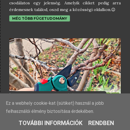
csodálatos egy jelenség. Amelyik cikket pedig arra
érdemesnek találod, oszd meg a közösségi oldalkon.😉
MÉG TÖBB FÜGETUDOMÁNY
Írta:
Medve Zsolt (Fügés ember)
12/12/2024 6:24:00 du.
A FÜGE TÉLI METSZÉSE, AVAGY TÉLEN
Ez a webhely cookie-kat (sütiket) használ a jobb
VAGY TAVASSZAL METSSZÜK A FÜGÉT?
felhasználói élmény biztosítása érdekében.
TOVÁBBI INFORMÁCIÓK
RENDBEN
A füge téli metszése témában mostanában igen sok cikk
jelent meg, amelyek azt sugallják, hogy nem szabad