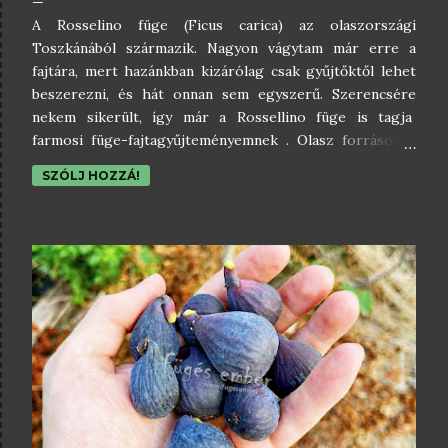
A Rosselino füge (Ficus carica) az olaszországi
Toszkánából származik. Nagyon vágytam már erre a
fajtára, mert hazánkban kizárólag csak gyűjtőktől lehet
beszerezni, és hát onnan sem egyszerű. Szerencsére
nekem sikerült, így már a Rossellino füge is tagja
farmosi füge-fajtagyűjteményemnek . Olasz források a
Rossellino fügét bifera fajtának írják le, amelynek két
SZÓLJ HOZZÁ!
terméshulláma van, azaz nyáron és ősszel is érlel fügét.
Ez a kivételes olasz fajta kis növekedési erélyű, így teljes
mértékben alkalmas konténeres nevelésre akár a
balkonon is . Aszalódó , bogyós ízvilágú füge, amely mind
friss fogyasztásra, mind pedig további feldolgozásra
egyaránt alkalmas. A Rossellino füge bőrének sötétzöld
és lila árnyalatú keveréke barnás-vöröses megjelenést
kölcsönöz számára. A kis vagy közepes méretű
(átlagosan 20-35 gramm) , zárt serlegnyílású fügék
kerekded formájúak, vastag héjjal, ami megfelelő
ellenállást mutat a rovarkártevőkkel szemben. A
világospiros pép enyhe savasság mellett bo...