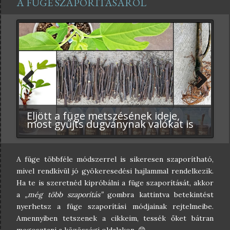
A FÜGE SZAPORÍTÁSÁRÓL
érdekes információkat: Amit a füge metszéséről tudni
érdemes Füge metszése – hogyan ne metsszük le előre a
termést a fügéről? Füge metszése, avagy kell-e metszeni
a fügét?
Previ
Next
ous
Miért telel a füge a lakásban?
A „lusta” fügedugványok, avagy
A füge szaporítása – mikor gyűjtsük
Füge a lakásban: kényszermegoldás
Eljött a füge metszésének ideje,
Füge dugványozása, porbujtása – így
A füge szaporítása – milyen közeget
A füge szaporítása – melyik
A füge szaporítása – porbujtás vagy
Válaszok egy gyakran feltett
miért nem csinál semmit a
be a füge dugványozásához
vagy tudatos stratégia?
most gyűjts dugványnak valókat is
szaporíthatod tavasszal a fügét
használjunk a dugványozáshoz?
módszert válasszam?
légbujtás a hatékonyabb?
kérdésre.
fügedugvány?
szükséges vesszőket?
A füge többféle módszerrel is sikeresen szaporítható,
mivel rendkívül jó gyökeresedési hajlammal rendelkezik.
Ha te is szeretnéd kipróbálni a füge szaporítását, akkor
a
„még több szaporítás”
gombra kattintva betekintést
nyerhetsz a füge szaporítási módjainak rejtelmeibe.
Amennyiben tetszenek a cikkeim, tessék őket bátran