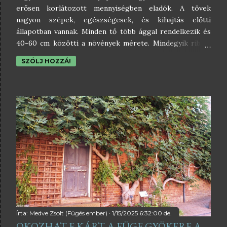
erősen korlátozott mennyiségben eladók. A tövek
nagyon szépek, egészségesek, és kihajtás előtti
állapotban vannak. Minden tő több ággal rendelkezik és
40-60 cm közötti a növények mérete. Mindegyik ribizli
ültetésre kész, sőt! Amint megérkezik, érdemes rögtön
SZÓLJ HOZZÁ!
elültetni a helyére. A ribizli -35 °C-ig télálló, így nem kell
aggódni hogy elfagy, ha nem hajt ki. Ha tároljuk,
eltesszük későbbre, akkor a bedohosodhat,
bepenészedhet, illetve berohadhat a gyökere. Ezért azt
tanácsolom, mindenképpen ültesd el, amint megérkezett
hozzád.Különleges, idehaza máshol nem elérhető,
kimondottan nagy szemű,
Írta:
Medve Zsolt (Fügés ember)
1/15/2025 6:32:00 de.
OKOZHAT-E KÁRT A FÜGE GYÖKERE A