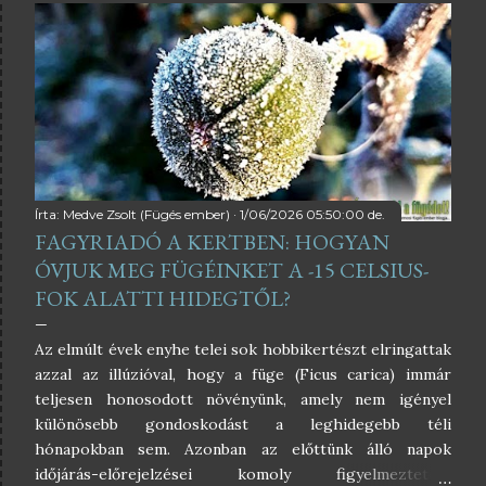
amikor a lakásban való teleltetés nemcsak indokolt,
hanem az egyetlen esély a növény túlélésére vagy a
sikeres fajtabővítésre. Az egyik leggyakoribb ok, amiért a
füge beköltözik a fűtött falak közé, az az őszi beszerzés
és a növény kora. Egy frissen vásárolt, 1-2 literes
cserépben lévő, alig egy-két éves kis fügét kockázatos
rögtön a végleges helyére kiültetni a hideg beállta előtt.
Ezek a fiatal növények még nem rendelkeznek olyan mély
és kiterjedt ...
Írta:
Medve Zsolt (Fügés ember)
1/06/2026 05:50:00 de.
FAGYRIADÓ A KERTBEN: HOGYAN
ÓVJUK MEG FÜGÉINKET A -15 CELSIUS-
FOK ALATTI HIDEGTŐL?
Az elmúlt évek enyhe telei sok hobbikertészt elringattak
azzal az illúzióval, hogy a füge (Ficus carica) immár
teljesen honosodott növényünk, amely nem igényel
különösebb gondoskodást a leghidegebb téli
hónapokban sem. Azonban az előttünk álló napok
időjárás-előrejelzései komoly figyelmeztetést