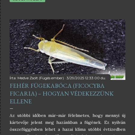
nyitottuk meg Boldog Gyümi webáruházunkat is, ahol
ezeket a növényeket megvásárolhatjátok tőlünk. 😊Most
azonban új szakaszba lépett ez az egész, mert április
elejétől őstermelő vagyok, így innentől nem csak behozni
tudok nektek fantasztikus növényeket, de a meglévőket
is szaporíthatom nektek, illetve hivatalosan is eladhatok
ezektől
Írta:
Medve Zsolt (Fügés ember)
3/29/2025 12:33:00 du.
FEHÉR FÜGEKABÓCA (FICOCYBA
FICARIA) – HOGYAN VÉDEKEZZÜNK
ELLENE
Az utóbbi időben már-már félelmetes, hogy mennyi új
kártevője jelent meg hazánkban a fügének. Ez nyilván
összefüggésben lehet a hazai klíma utóbbi évtizedben