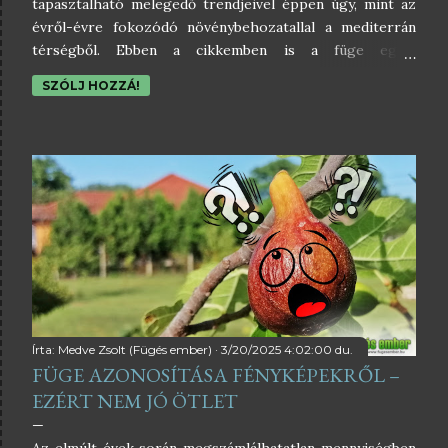
tapasztalható melegedő trendjeivel éppen úgy, mint az
évről-évre fokozódó növénybehozatallal a mediterrán
térségből. Ebben a cikkemben is a füge egyik
fajspecifikus kártevőjéről fogok beszámolni nektek,
SZÓLJ HOZZÁ!
amelynek a neve fehér fügekabóca (Ficocyba ficaria). Bár
megmondom őszintén, hogy a fátyolosan áttetsző
szárnyai miatt nekem a fátyolos fügekabóca név jobban
passzolt volna hozzá. 😊 A téma aktuális, mert az idei
Növényvédelmi Tudományos Napon [PDF] is szó volt
erről a rovarról, illetve a hazai megtelepedéséről is
megjelent a tudományos publikáció [angol].Fotó:
Írta:
Medve Zsolt (Fügés ember)
3/20/2025 4:02:00 du.
FÜGE AZONOSÍTÁSA FÉNYKÉPEKRŐL –
EZÉRT NEM JÓ ÖTLET
Az elmúlt évek során megszámlálhatatlan mennyiségben