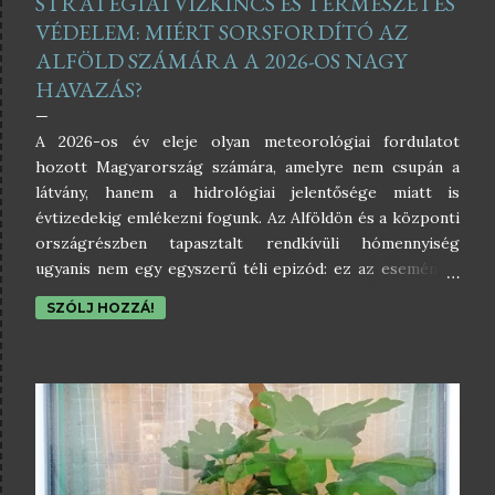
STRATÉGIAI VÍZKINCS ÉS TERMÉSZETES
VÉDELEM: MIÉRT SORSFORDÍTÓ AZ
ALFÖLD SZÁMÁRA A 2026-OS NAGY
HAVAZÁS?
A 2026-os év eleje olyan meteorológiai fordulatot
hozott Magyarország számára, amelyre nem csupán a
látvány, hanem a hidrológiai jelentősége miatt is
évtizedekig emlékezni fogunk. Az Alföldön és a központi
országrészben tapasztalt rendkívüli hómennyiség
ugyanis nem egy egyszerű téli epizód: ez az esemény a
vízhiánnyal küzdő táj számára a túlélést, a kertek és
SZÓLJ HOZZÁ!
mezőgazdasági területek számára pedig egy kritikus
fontosságú védőpajzsot jelent. Hogy kontextusba
helyezzük a mostani helyzetet: az Alföld síkságain 2018
óta nem fordult elő ekkora kiterjedésű és vastagságú
összefüggő hótakaró. Az elmúlt hét évben a teleinket
leginkább a „száraz hideg” jellemezte, ami ökológiai
szempontból az egyik legveszélyesebb állapot. A mostani