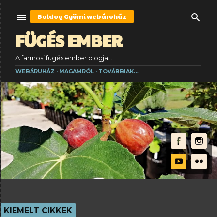
Ugrás a fő tartalomra
Boldog Gyümi
webáruház
FÜGÉS EMBER
A farmosi fügés ember blogja...
WEBÁRUHÁZ
MAGAMRÓL
TOVÁBBIAK…
KIEMELT CIKKEK