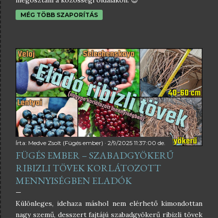
megosztani a közösségi oldalakon. 😊
MÉG TÖBB SZAPORÍTÁS
Írta:
Medve Zsolt (Fügés ember)
2/9/2025 11:37:00 de.
FÜGÉS EMBER – SZABADGYÖKERŰ
RIBIZLI TÖVEK KORLÁTOZOTT
MENNYISÉGBEN ELADÓK
Különleges, idehaza máshol nem elérhető kimondottan
nagy szemű, desszert fajtájú szabadgyökerű ribizli tövek