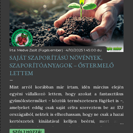
Írta:
Medve Zsolt (Fügés ember)
4/10/2025 1:45:00 du.
SAJÁT SZAPORÍTÁSÚ NÖVÉNYEK,
SZAPORÍTÓANYAGOK – ŐSTERMELŐ
LETTEM
Mint arról korábban már írtam, idén március elején
egyéni vállalkozó lettem, hogy azokat a fantasztikus
gyümölcstermőket – köztük természetesen fügéket is –,
amelyeket eddig csak saját célra szereztem be az EU
országaiból, nektek is elhozhassam, hogy ne csak a hazai
kertészetek kínálatával kelljen beérni, mert azok
általában néhány fajtára korlátozódnak. Ebből az okból
SZÓLJ HOZZÁ!