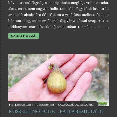
bőven termő fügefajta, amely simán megbújt volna a radar
alatt, mert nem nagyon hallottam róla. Egy vásárlás során
az eladó ajánlására döntöttem a vásárlása mellett, és nem
bántam meg, mert az ősszel dugványozással szaporított
példányom már következő szezonban termést is érlelt,
és valóban elég korai minőségi füge. Örülök, hogy rész a
SZÓLJ HOZZÁ!
farmosi füge-fajtagyűjteményemnek . Az Amatrice Casale
füge különlegessége, hogy mindkét terméshulláma korán
érik, ami azt jelenti, hogy ősszel is bőven számíthatunk
termésre az ország azon részein is, ahol rövidebb az
őszi fügeszezon az időjárás miatt. Az Amatrice Casale
fajtát Amatrice közelében, az olaszországi Abruzzoban,
körülbelül 1200 méteres tengerszint feletti magasságban
találták, és onnan került Németországba. Az én Amatrice
Casale növényem Észak-Németországból származik,
ahol már július közepén érnek az első terméshullám első
fügéi, így ez az egyik legkorábbi fajt...
Írta:
Medve Zsolt (Fügés ember)
8/02/2025 06:22:00 du.
ROSSELLINO FÜGE – FAJTABEMUTATÓ