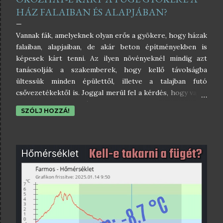
HÁZ FALAIBAN ÉS ALAPJÁBAN?
Vannak fák, amelyeknek olyan erős a gyökere, hogy házak
falaiban, alapjaiban, de akár beton építményekben is
képesek kárt tenni. Az ilyen növényeknél mindig azt
tanácsolják a szakemberek, hogy kellő távolságba
ültessük minden épülettől, illetve a talajban futó
csővezetékektől is. Joggal merül fel a kérdés, hogy vajon
a füge is ilyen növény-e, hogy a füge gyökerei kárt
SZÓLJ HOZZÁ!
okozhatnak-e a házunk falaiban vagy annak alapjában, ha
túl közel ültetjük az épülethez.Jó hírem van, mert a füge
nem ilyen növény. Nem fejleszt nagyon vastag és erős
gyökereket, így nem is képes kárt okozni az épületek
szerkezeteiben amennyiben azoknak stabil alapjuk van. A
füge törzsei sem olyan erősek, hogy kárt okozzanak a
falszerkezetekben.