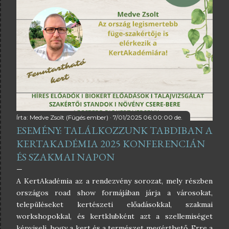
friss fogyasztásra vagy aszalásra ajánlott. Növekedési
erélye nem túl erős, így kiválóan alkalmas dézsás tartásra
, így akár balkonfügének is jó választás lehet. Fügéi
aprócska hamvasan lilás körtékre hasonlítanak rövid
nyakkal, és vi...
Írta:
Medve Zsolt (Fügés ember)
7/01/2025 06:00:00 de.
ESEMÉNY: TALÁLKOZZUNK TABDIBAN A
KERTAKADÉMIA 2025 KONFERENCIÁN
ÉS SZAKMAI NAPON
A KertAkadémia az a rendezvény sorozat, mely részben
országos road show formájában járja a városokat,
településeket kertészeti előadásokkal, szakmai
workshopokkal, és kertklubként azt a szellemiséget
képviseli, hogy a kert és a természet megérthető. Erre a