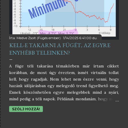
Írta:
Medve Zsolt (Fügés ember)
1/14/2025 6:41:00 du.
KELL-E TAKARNI A FÜGÉT, AZ EGYRE
ENYHÉBB TELEINKEN?
A füge téli takarása témakörben már írtam cikket
korábban, de most úgy éreztem, ismét virtuális tollat
kell, hogy ragadjak. Nem lehet nem észre venni, hogy
hazánk időjárásban egy melegedő trend figyelhető meg.
Ennek köszönhetően egyre melegebbek mind a nyári,
mind pedig a téli napok. Példának mondanám, hogy ma, a
cikk megírásának napján kijelenthetem, hogy -8.7 Celsius
SZÓLJ HOZZÁ!
foknál hidegebb egyetlen órára sem volt még (ez is
külterületi adat, a kertemben -6.4 Celsius volt), és az a
-8.7 is egy abszolút rekord eddig ezen a télen, mert ezt