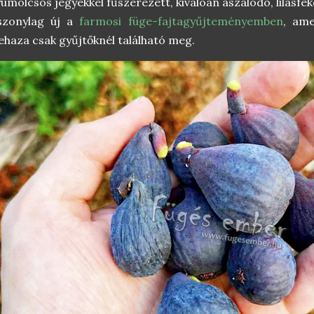
ümölcsös jegyekkel fűszerezett, kiválóan aszalódó, lilásfek
iszonylag új a
farmosi füge-fajtagyűjteményemben
, ame
ehaza csak gyűjtőknél található meg.