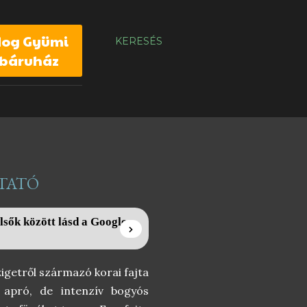
dog Gyümi
KERESÉS
báruház
UTATÓ
lsők között lásd a Google
igetről származó korai fajta
 apró, de intenzív bogyós