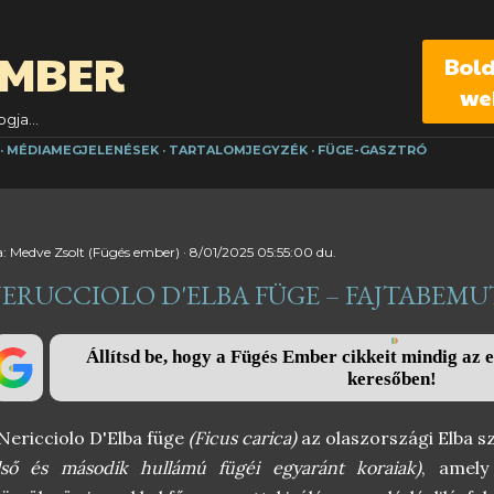
Ugrás a fő tartalomra
EMBER
Bol
we
gja...
MÉDIAMEGJELENÉSEK
TARTALOMJEGYZÉK
FÜGE-GASZTRÓ
a:
Medve Zsolt (Fügés ember)
8/01/2025 05:55:00 du.
ERUCCIOLO D'ELBA FÜGE – FAJTABEM
Állítsd be, hogy a Fügés Ember cikkeit mindig az e
keresőben!
Nericciolo D'Elba füge
(Ficus carica)
az olaszországi Elba sz
lső és második hullámú fügéi egyaránt koraiak)
, amely