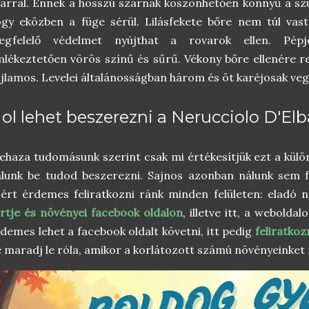
árral. Ennek a hosszú szárnak köszönhetően könnyű a szür
gy eközben a füge sérül. Lilásfekete bőre nem túl vasta
egfelelő védelmet nyújthat a rovarok ellen. Pé
lékeztetően vörös színű és sűrű. Vékony bőre ellenére 
jlamos. Levelei általánosságban három és öt karéjosak ve
ol lehet beszerezni a Nerucciolo D'El
ehaza tudomásunk szerint csak mi értékesítjük ezt a külön
lunk be tudod beszerezni. Sajnos azonban nálunk sem f
ért érdemes feliratkozni ránk minden felületen: eladó 
rtje és növényei facebook oldalon
, illetve itt, a webolda
demes lehet a facebook oldalt követni, itt pedig
feliratkoz
 maradj le róla, amikor a korlátozott számú növényeinket 