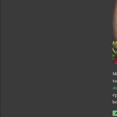
M
t
d
ép
be