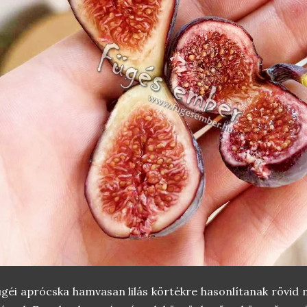
géi aprócska hamvasan lilás körtékre hasonlítanak rövid n