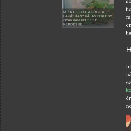
sz
ho
MIÉRT TELEL A FÜGE A
LAKÁSBAN? VÁLASZOK EGY
m
GYAKRAN FELTETT
em
KÉRDÉSRE.
ha
H
Id
ná
ez
ke
ér
ne