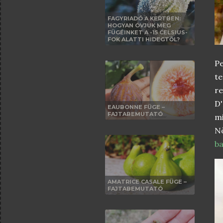
FAGYRIADÓ A KERTBEN:
HOGYAN ÓVJUK MEG
FÜGÉINKET A -15 CELSIUS-
FOK ALATTI HIDEGTŐL?
Pe
t
re
D
EAUBONNE FÜGE –
FAJTABEMUTATÓ
m
N
ba
AMATRICE CASALE FÜGE –
FAJTABEMUTATÓ