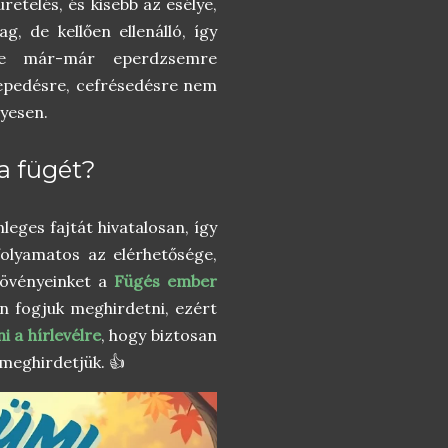
etelés, és kisebb az esélye,
g, de kellően ellenálló, így
pje már-már eperdzsemre
repedésre, cefrésedésre nem
gyesen.
ba fügét?
leges fajtát hivatalosan, így
olyamatos az elérhetősége,
növényeinket a
Fügés ember
lon fogjuk meghirdetni, ezért
ni a hírlevélre
, hogy biztosan
meghirdetjük. 👍