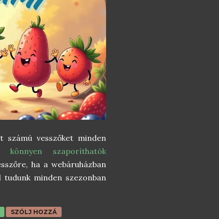
tt számú vesszőket minden
 könnyen szaporíthatók
esszőre, ha a webáruházban
ól tudunk minden szezonban
SZÓLJ HOZZÁ