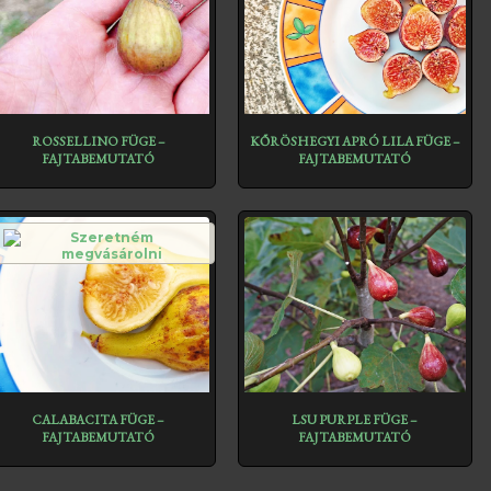
ROSSELLINO FÜGE –
KŐRÖSHEGYI APRÓ LILA FÜGE –
FAJTABEMUTATÓ
FAJTABEMUTATÓ
CALABACITA FÜGE –
LSU PURPLE FÜGE –
FAJTABEMUTATÓ
FAJTABEMUTATÓ