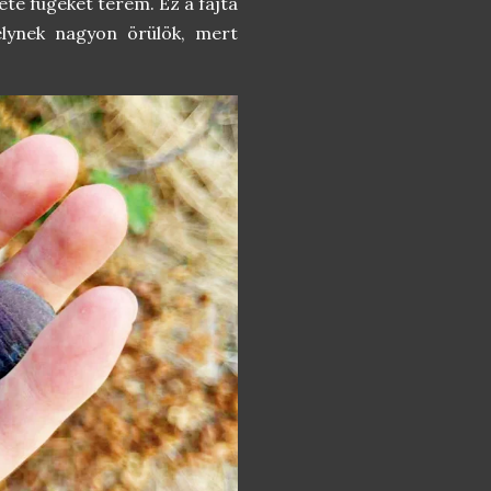
ete fügéket terem. Ez a fajta
lynek nagyon örülök, mert