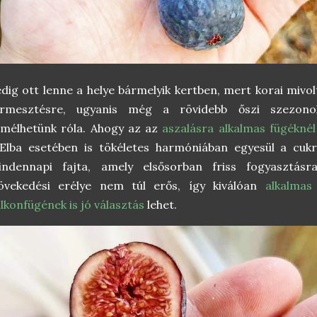
dig ott lenne a helye bármelyik kertben, mert korai mivol
ermesztésre, ugyanis még a rövidebb őszi szezono
mélhetünk róla. Ahogy az az
aszalásra alkalmas fügéknél
'Elba esetében is tökéletes harmóniában egyesül a cu
indennapi fajta, amely elsősorban friss fogyasztásra
övekedési erélye nem túl erős, így kiválóan
alkalmas
lkonfügének is jó választás
lehet.