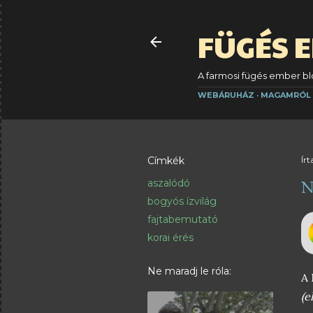
FÜGÉS 
A farmosi fügés ember blo
WEBÁRUHÁZ
MAGAMRÓL
Címkék
Írt
N
aszalódó
bogyós ízvilág
fajtabemutató
korai érés
Ne maradj le róla:
A 
(e