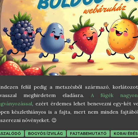
indezen felül pedig a metszésből származó, korlátozo
avasszal meghirdetem eladásra.
A fügék nagyon
ugványozással
, ezért érdemes lehet benevezni egy-két v
pen készlethiányos is a fajta, mert nem minden fajtáb
szerezni növényeket. 😉
ASZALÓDÓ
BOGYÓS ÍZVILÁG
FAJTABEMUTATÓ
KORAI ÉRÉS