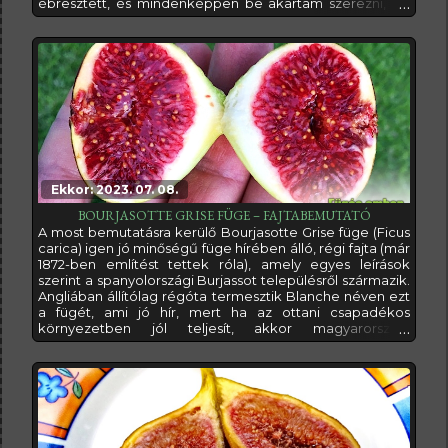
ébresztett, és mindenképpen be akartam szerezni, de
nem volt ez olyan egyszerű, hogy csak kosárba teszem,
és megnyomom a megrendelés gombot, mert ritkán
kapható. Aztán egyszer csak azt írják a kedvenc fügés
online közösségemben,
Ekkor: 2023. 07. 08.
BOURJASOTTE GRISE FÜGE – FAJTABEMUTATÓ
A most bemutatásra kerülő Bourjasotte Grise füge (Ficus
carica) igen jó minőségű füge hírében álló, régi fajta (már
1872-ben említést tettek róla), amely egyes leírások
szerint a spanyolországi Burjassot településről származik.
Angliában állítólag régóta termesztik Blanche néven ezt
a fügét, ami jó hír, mert ha az ottani csapadékos
környezetben jól teljesít, akkor magyarországi
körümények között is reménykeltő fajta lehet.A
Bourjasotte Grise fája erős növekedésű, ágrendszere
gazdagon elágazó, így sűrű lomkoronát nevel metszés
nélkül. Fényes, sötétzöld