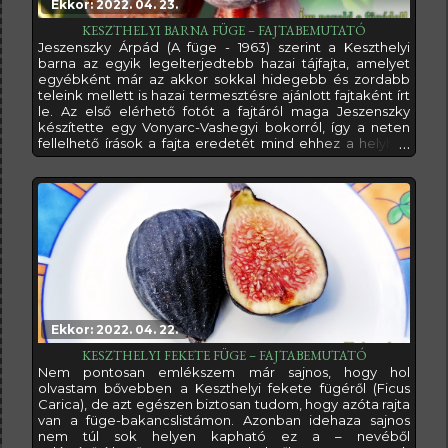
Ekkor: 2022. 04. 23.
KESZTHELYI BARNA FÜGE – FAJTABEMUTATÓ
Jeszenszky Árpád (A füge - 1963) szerint a Keszthelyi
barna az egyik legelterjedtebb hazai tájfajta, amelyet
egyébként már az akkor sokkal hidegebb és zordabb
teleink mellett is hazai termesztésre ajánlott fajtaként írt
le. Az első elérhető fotót a fajtáról maga Jeszenszky
készítette egy Vonyarc-Vashegyi bokorról, így a neten
fellelhető írások a fajta eredetét mind ehhez a helyhez
kötik.Közepes növekedési erejű fajta, amelynek
ágrendszere erősen szétterülő, így igen nagy helyet
kíván meg magának. Vesszői világosbarnák, majd
idősebb korukra szürkésbarnák
Ekkor: 2022. 04. 22.
KESZTHELYI FEKETE FÜGE – FAJTABEMUTATÓ
Nem pontosan emlékszem már sajnos, hogy hol
olvastam bővebben a Keszthelyi fekete fügéről (Ficus
Carica), de azt egészen biztosan tudom, hogy azóta rajta
van a füge-bakancslistámon. Azonban idehaza sajnos
nem túl sok helyen kapható ez a – nevéből