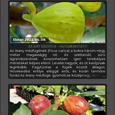
különlegessége, hogy mindkét terméshulláma korán
érik, ami azt jelenti, hogy ősszel is bőven számíthatunk
Ekkor: 2022. 04. 08.
ARANY MÉZFÜGE – FAJTABEMUTATÓ
Az Arany mézfügének (Ficus carica) a bokra három-négy
méter magasságig nő, és szétterülő, sűrű
ágrendszerének köszönhetően igen terebélyes
méreteket képes elérni. Levelei nagyok, és öt karéjosak
leginkább. Fagytűrése a fügék között átlagos.
Növekedési erélye eléggé erős, és korán termőre
fordul.Az Arany mézfüge gyümölcse középnagy, körtére
emlékeztető alakú. Bőre nagyon szép sárga, vagy
sárgászöld színű, éréskor barna pöttyök (cukorfoltok)
jelennek meg rajta, mint ez általában a sárga fügéknél
szokott lenni (ha esetleg érdekel, akkor itt írtam a