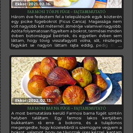
Ekkor: 2021. 02. 16.
FARMOSI TÖRPE FÜGE – FAJTABEMUTATÓ
Három éve fedeztem fel a településünk egyik közterén
egy picike fügebokrot (Ficus Carica). Magassága nem
volt nagyobb két méternél, átmérője valamivel nagyobb.
Azóta folyamatosan figyeltem a bokrot, termései minden
évben biztonsággal beértek, és egyetlen évben sem
láttam, hogy tövig visszafagyott volna, sőt, részleges
fagykárt se nagyon láttam rajta eddig, pedig itt az
alföldön azért szoktak elég hidegek lenni.Mint tudjuk, a
füge egyetlen év alatt is képes annyit nőni, amekkora ez
a bokor, de ez a háromév alatt, mióta figyelem nem nőtt
többet húsz-harminc
Ekkor: 2022. 02. 13.
FARMOSI BARNA FÜGE – FAJTABEMUTATÓ
A most bemutatásra kerülő Farmosi barna fügét szintén
helyben találtam. Egy farmosi lakos kertjében
bukkantam rá erre a bokorra, és a tulajdonos
megengedte, hogy közelebbről is szemügyre vegyem a
bokrot, valamint, hogy ne távozzak üres kézzel, kaptam