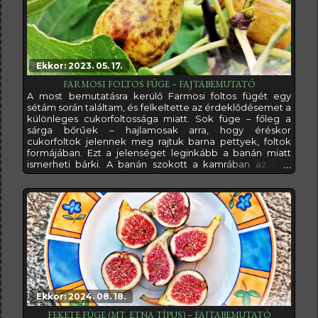
Ekkor: 2023. 05. 17.
FARMOSI FOLTOS FÜGE – FAJTABEMUTATÓ
A most bemutatásra kerülő Farmosi foltos fügét egy
sétám során találtam, és felkeltette az érdeklődésemet a
különleges cukorfoltossága miatt. Sok füge – főleg a
sárga bőrűek – hajlamosak arra, hogy éréskor
cukorfoltok jelennek meg rajtuk barna pettyek, foltok
formájában. Ezt a jelenséget leginkább a banán miatt
ismerheti bárki. A banán szokott a kamrában az állás
közben először csak foltokban, majd teljes egészében
megbarnulni. Sokan ilyenkor azt hiszik, már romlott.
Pedig dehogy! Ilyenkor a legfinomabb. A foltok ugyanis
az érés közben felszaporodó
Ekkor: 2024. 08. 18.
FEKETE FÜGE (MT. ETNA TÍPUS) – FAJTABEMUTATÓ