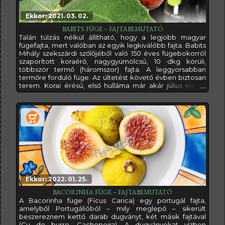
Ekkor: 2021. 03. 02.
BABITS FÜGE – FAJTABEMUTATÓ
Talán túlzás nélkül állítható, hogy a legjobb magyar
fügefajta, mert valóban az egyik legkiválóbb fajta. Babits
Mihály szekszárdi szőlőjéből való 150 éves fügebokorról
szaporított koraérő, nagygyümölcsű, 10 dkg körüli,
többször termő (háromszor) fajta. A leggyorsabban
termőre forduló füge. Az ültetést követő évben biztosan
terem. Korai érésű, első hulláma már akár július elején
érik. Egy szedésre 25-30 kg-ot is szüretelhetünk róla.
Ezért hát nem csoda, hogy az elsők között szereztem be
ezt a rendkívüli, bár hazánkban elterjedtsége miatt
közönségesnek
Ekkor: 2022. 01. 25.
BACORINHA FÜGE – FAJTABEMUTATÓ
A Bacorinha füge (Ficus Carica) egy portugál fajta,
amelyből Portugálióból – mily meglepő – sikerült
beszereznem kettő darab dugványt, két másik fajtával
(Cu de burro, Cachopeira). A dugványokat vízben