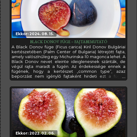
Ekkor: 2024. 08. 15.
BLACK DONOV FÜGE – FAJTABEMUTATÓ
A Black Donov füge (Ficus carica) Kiril Donov Bulgáriai
kertészetében (Palm Center of Bulgaria) létrejött fajta,
amely valószínűleg egy Michurinska-10 magonca lehet. A
Black Donov nevet eleinte ideiglenesnek szánták, de
végül rajta maradt a fügén. Az érdekessége ennek a
fügének, hogy a kertészet „common type”, azaz
beporzást nem igénylő fajtaként hirdeti ezt a fügét.
Sajnos ez az információ téves, ugyanis több ismerősöm is
vásárolt tőlük ebből a fügéből, de még soha egyiknél
sem érett be egyetlen szem sem. Sok-sok füge jelenik
meg rajta, de mind
Ekkor: 2022. 02. 06.