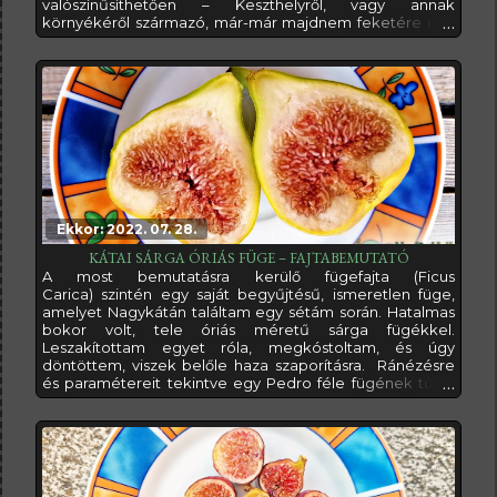
valószínűsíthetően – Keszthelyről, vagy annak
környékéről származó, már-már majdnem feketére érő,
jó fagytűrésű lila füge. Egyszer már sikerült kosárba
tennem egy webshopban, de felhívtak, hogy sajnos
elfogyott, mást tudnának helyette küldeni? Akkor így lett
Della Signora fügém helyette...A minap azonban
Ekkor: 2022. 07. 28.
KÁTAI SÁRGA ÓRIÁS FÜGE – FAJTABEMUTATÓ
A most bemutatásra kerülő fügefajta (Ficus
Carica) szintén egy saját begyűjtésű, ismeretlen füge,
amelyet Nagykátán találtam egy sétám során. Hatalmas
bokor volt, tele óriás méretű sárga fügékkel.
Leszakítottam egyet róla, megkóstoltam, és úgy
döntöttem, viszek belőle haza szaporításra. Ránézésre
és paramétereit tekintve egy Pedro féle fügének tűnik
azzal az apró különbséggel, hogy a Pedro fügék teljesen
sárgák, míg ez, az általam Kátai sárga óriásnak
elnevezett füge a hasa felé sárgából átmegy
világosbarna színezetűbe.Amit erről a fügéről el tudok