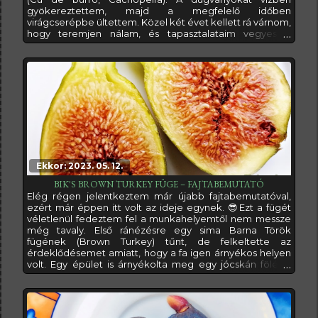
gyökereztettem, majd a megfelelő időben
virágcserépbe ültettem. Közel két évet kellett rá várnom,
hogy teremjen nálam, és tapasztalataim vegyesek.
Viszonylag korán érik, és hozza azt, amit leírnak róla.A
Bacorinha fajtáról egy portugál nyilvántartásban azt
találtam, hogy bokra leginkább szétterülő, nyitott, nem
túl sűrű ágrendszerrel. Növekedési erélye
Ekkor: 2023. 05. 12.
BIK'S BROWN TURKEY FÜGE – FAJTABEMUTATÓ
Elég régen jelentkeztem már újabb fajtabemutatóval,
ezért már éppen itt volt az ideje egynek. 😎Ezt a fügét
véletlenül fedeztem fel a munkahelyemtől nem messze
még tavaly. Első ránézésre egy sima Barna Török
fügének (Brown Turkey) tűnt, de felkeltette az
érdeklődésemet amiatt, hogy a fa igen árnyékos helyen
volt. Egy épület is árnyékolta meg egy jócskán fölébe
terebélyesedő fa is. Mégis tele volt fügével. Nem
akármilyen fügékkel, hanem hatalmas, érett
fügékkel.Ezért arra az elhatározásra jutottam, hogy
vágok belőle dugványnak valókat, és szaporítok