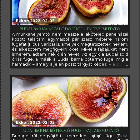
Ekkor: 2022. 02. 05.
BUDAI BARNA ASZALÓDÓ FÜGE – FAJTABEMUTATÓ
A munkahelyemtől nem messze a lakótelep panelházai
között találtam egymástól pár szász méterre három
fügefát (Ficus Carica) is, amelyek megtetszettek nekem,
és elkezdtem megfigyelni őket. Mivel a fajtájukat nem
ismerem, adtam nekik én nevet. Az egyik a Budai zöld
óriás füge, a másik a Budai barna bőtermő füge, míg a
harmadik – amely a jelen poszt tárgyát képezi – a Budai
barna aszalódó füge nevet kapta (az előzőekről a
linkekre kattintva olvashatsz egy másik posztban)…A
Budai barna aszalódó neve már sejteti, hogy ez egy
aszalható fajta. Az igazság
Ekkor: 2022. 02. 05.
BUDAI BARNA BŐTERMŐ FÜGE – FAJTABEMUTATÓ
Budapestről begyűjtött ismeretlen fajtájú füge (Ficus