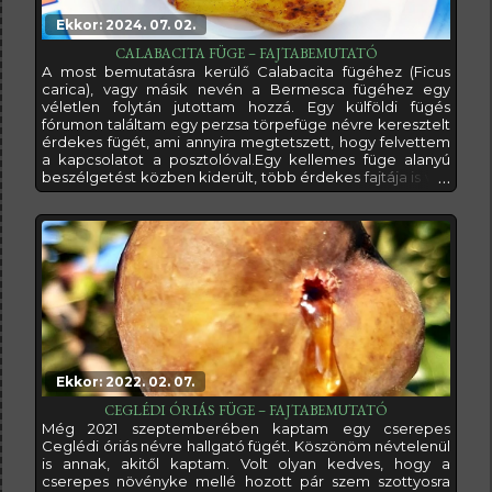
Ekkor: 2024. 07. 02.
CALABACITA FÜGE – FAJTABEMUTATÓ
A most bemutatásra kerülő Calabacita fügéhez (Ficus
carica), vagy másik nevén a Bermesca fügéhez egy
véletlen folytán jutottam hozzá. Egy külföldi fügés
fórumon találtam egy perzsa törpefüge névre keresztelt
érdekes fügét, ami annyira megtetszett, hogy felvettem
a kapcsolatot a posztolóval.Egy kellemes füge alanyú
beszélgetést közben kiderült, több érdekes fajtája is van
neki, ami engem érdekel, így összeállítottam egy listtát
(Bécane, LSU Hollier, LSU Tiger, Perzsa törpe és a
Calabacita), és vettem tőle egy-két dugványt fajtánként.
Vagyis nagy
Ekkor: 2022. 02. 07.
CEGLÉDI ÓRIÁS FÜGE – FAJTABEMUTATÓ
Még 2021 szeptemberében kaptam egy cserepes
Ceglédi óriás névre hallgató fügét. Köszönöm névtelenül
is annak, akitől kaptam. Volt olyan kedves, hogy a
cserepes növényke mellé hozott pár szem szottyosra