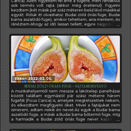
Carica). Azért figyeltem fel erre a fügére, mert rendkívül
sok termés volt rajta (akkor még éretlenül). Figyelni
kezdtem (két másik pár száz méteren belül lévő másikkal
együtt. Róluk itt olvashatsz: Budai zöld óriás füge, Budai
barna aszalódó füge), amikor tehettem, arra mentem, és
ránéztem.Ahogy az idő lassan tellett, egyre nagyobbak,
és nagyobbak lettek rajta a fügék, ráadásul szelekció
nélkül kinevelte mindet, legalábbis láthatóan nem dobált
le a terméseiből. Mikor pedig pár darabot
megkóstoltam,
Ekkor: 2022. 02. 05.
BUDAI ZÖLD ÓRIÁS FÜGE – FAJTABEMUTATÓ
A munkahelyemtől nem messze a lakótelep panelházai
között találtam egymástól pár szász méterre három
fügefát (Ficus Carica) is, amelyek megtetszettek nekem,
és elkezdtem megfigyelni őket. Mivel a fajtájukat nem
ismerem, adtam nekik én nevet.Az egyik a Budai barna
aszalódó füge, a másik a Budai barna bőtermő füge, míg
a harmadik a Budai zöld óriás füge nevet kapta. Az
előzőekről a linkekre kattintva olvashatsz egy másik
posztban. Most a Budai zöld óriás fügét szeretném