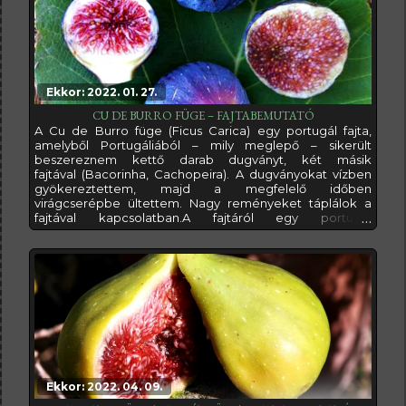
Ekkor: 2022. 01. 27.
CU DE BURRO FÜGE – FAJTABEMUTATÓ
A Cu de Burro füge (Ficus Carica) egy portugál fajta,
amelyből Portugáliából – mily meglepő – sikerült
beszereznem kettő darab dugványt, két másik
fajtával (Bacorinha, Cachopeira). A dugványokat vízben
gyökereztettem, majd a megfelelő időben
virágcserépbe ültettem. Nagy reményeket táplálok a
fajtával kapcsolatban.A fajtáról egy portugál
nyilvántartásban azt találtam, hogy bokra leginkább
szétterülő, nyitott, nem túl sűrű
ágrendszerrel, növekedési erélye pedig gyenge, így
véleményem szerint dézsás nevelésre is alkalmas.
Levelei közepes méretűek,
Ekkor: 2022. 04. 09.