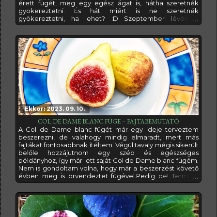
érett fügét, meg egy egész ágat is, hátha szeretnék
gyökereztetni. És hát miért is ne szeretnék
gyökereztetni, ha lehet? :D Szeptember lévén a
másodtermésből kaptam már pár érett szemet. Ez igen
biztató volt, mert azt jelenti, hogy nem egy kései fajta,
ami számomra kimondottan érdekessé tette, hiszen az
Alföldön foglalkozom fügékkel, ahol a szezon
Ekkor: 2023. 09. 10.
COL DE DAME BLANC FÜGE – FAJTABEMUTATÓ
A Col de Dame blanc fügét már egy ideje terveztem
beszerezni, de valahogy mindig elmaradt, mert más
fajtákat fontosabbnak ítéltem. Végül tavaly mégis sikerült
belőle hozzájutnom egy szép és egészséges
példányhoz, így már lett saját Col de Dame blanc fügém.
Nem is gondoltam volna, hogy már a beszerzést követő
évben meg is örvendeztet fügével.Pedig de! Termett,
méghozzá nem is egyet, hanem hármat is, így alkalmam
nyílt megkóstolni (előtte ezt a fajtát még sosem
kóstoltam), és rá kellett jönnöm, hogy bizony nagy hiba
volt eddig halogatni a beszerzését,