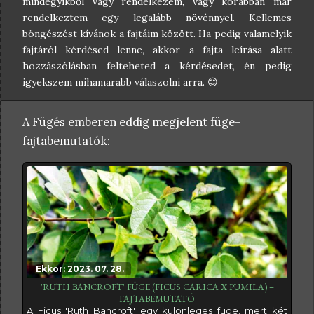
mindegyikből vagy rendelkezem, vagy korábban már
rendelkeztem egy legalább növénnyel. Kellemes
böngészést kívánok a fajtáim között. Ha pedig valamelyik
fajtáról kérdésed lenne, akkor a fajta leírása alatt
hozzászólásban felteheted a kérdésedet, én pedig
igyekszem mihamarabb válaszolni arra. 😊
A Fügés emberen eddig megjelent füge-
fajtabemutatók:
Ekkor: 2023. 07. 28.
'RUTH BANCROFT' FÜGE (FICUS CARICA X PUMILA) –
FAJTABEMUTATÓ
A Ficus 'Ruth Bancroft' egy különleges füge, mert két