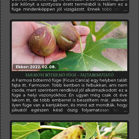
pár kilónyit a szottyosra érett termésből is. Nálam ez a
füge mindenképpen jól vizsgázott. Ennek több oka is
van, de a legfontosabb, hogy bőven, és biztonságosan
terem egész szezonban, és az elmúlt tizenöt évben
egyszer sem fagyott el, pedig igen csak messze, a kert
végében áll minden védelem híján...A
Ekkor: 2022. 02. 08.
FARMOSI BŐTERMŐ FÜGE – FAJTABEMUTATÓ
A Farmosi bőtermő füge (Ficus Carica) egy helyben talált
fajta itt, Farmoson. Több kertben is felbukkan, ami nem
csoda, mert szerintem rendkívül jól alkalmazkodott ez a
füge a helyi viszonyokhoz. Én ugyan még csak öt éve
lakom itt, de több emberrel is beszéltem már, akiknek
ilyen füge van a kertjükben, és mind azt mondták, hogy
júliustól egészen késő őszig folyamatosan terem,
ráadásul bőven. A teljes szezon alatt szinte mindig van
rajta érett füge, ezért nagyon felkeltette az
érdeklődésemet, és kértem belőle néhány ágat, hogy
dugványozással szaporítsak