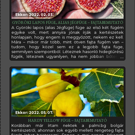
Ekkor: 2022. 02. 03.
GYÖRÖKI LAPOS FÜGE, ALIAS JÉGFÜGE – FAJTABEMUTATÓ
A Györöki lapos (alias Jégfüge) füge az első két fügém
egyike volt, mert annyira jónak írják a kertészetek
honlapjain, hogy engem is meggyőzött, nekem ez kell.
Mára – mikor már több, mint ötven fajta fügém van –
tudom, hogy közel sem ez a legjobb fajta füge,
semmilyen szempontból. Léteznek hasonló hidegtűrésű
fügék, léteznek ugyanilyen, ha nem jobban bőtermő
fügék, és léteznek finomabb fügék is szép számmal. A
marketing az átlagember számára mégis elérte, hogyha
azt mondják valakinek, hogy füge, az első ami eszébe jut,
az a Györöki lapos füge. Én
Ekkor: 2022. 05. 07.
HARDY YELLOW FÜGE – FAJTABEMUTATÓ
Korábban már írtam nektek a palmi.bg bolgár
kertészetről, ahonnan sok egyéb mellett rengeteg fajta
fügét lehet beszerezni. Éppen a mai napon érkezett