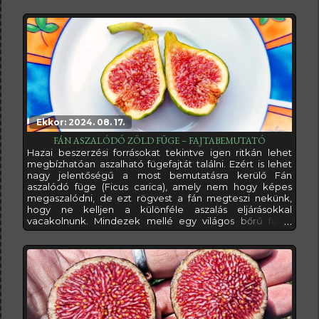
Azonban, mivel ez egy védjegyzett fajta, a beszerzése
nem egyszerű. Sokáig csak olvasgattam róla, és
vágyakoztam utána, mígnem egyszer csak
megpillantottam az áhított
Ekkor: 2024. 08. 17.
FÁN ASZALÓDÓ ZÖLD FÜGE – FAJTABEMUTATÓ
Hazai beszerzési forrásokat tekintve igen ritkán lehet
megbízhatóan aszalható fügefajtát találni. Ezért is lehet
nagy jelentőségű a most bemutatásra kerülő Fán
aszalódó füge (Ficus carica), amely nem hogy képes
megaszalódni, de ezt rögvest a fán megteszi nekünk,
hogy ne kelljen a különféle aszalás eljárásokkal
vacakolnunk. Mindezek mellé egy világos bőrű füge,
konkrétan zöld. Nem csak éretlenül, de teljes érésben is
az, ami miatt nem nagyon figyelnek fel rá tollas barátaink,
így a madarak okozta kár konkrétan 0%-ra tehető.Ennyi
bevezető után akkor