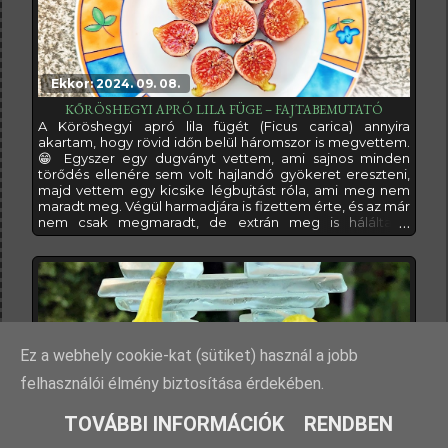
Ekkor: 2024. 09. 08.
KŐRÖSHEGYI APRÓ LILA FÜGE – FAJTABEMUTATÓ
A Köröshegyi apró lila fügét (Ficus carica) annyira
akartam, hogy rövid időn belül háromszor is megvettem.
😁 Egyszer egy dugványt vettem, ami sajnos minden
törődés ellenére sem volt hajlandó gyökeret ereszteni,
majd vettem egy kicsike légbujtást róla, ami meg nem
maradt meg. Végül harmadjára is fizettem érte, és az már
nem csak megmaradt, de extrán meg is hálálta a
kitartásomat.Most joggal kérdezhetnétek, hogy mi
ennyire nagy szám ebben a fügében, hogy ennyi pénzt,
időt és energiát öltem a beszerzésébe, megtartásába.
Ha csak önmagában a terméseit
Ez a webhely cookie-kat (sütiket) használ a jobb
felhasználói élmény biztosítása érdekében.
Ekkor: 2024. 02. 03.
TOVÁBBI INFORMÁCIÓK
RENDBEN
LSU CHAMPAGNE FÜGE – FAJTABEMUTATÓ