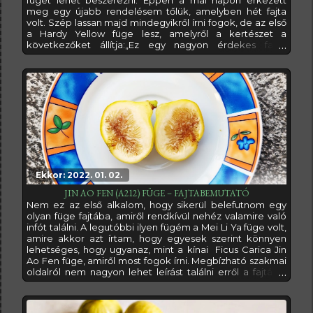
meg egy újabb rendelésem tőlük, amelyben hét fajta
volt. Szép lassan majd mindegyikről írni fogok, de az első
a Hardy Yellow füge lesz, amelyről a kertészet a
következőket állítja:„Ez egy nagyon érdekes fajta,
amelyet körülbelül 15 évvel ezelőtt találtunk egy
magánkertben Assenovgrad városában, Bulgáriában, de
lehet, hogy görög eredetű. Amíg nem tudjuk
meghatározni a végleges hivatalos nevét, addig
Ekkor: 2022. 01. 02.
JIN AO FEN (A212) FÜGE – FAJTABEMUTATÓ
Nem ez az első alkalom, hogy sikerül belefutnom egy
olyan füge fajtába, amiről rendkívül nehéz valamire való
infót találni. A legutóbbi ilyen fügém a Mei Li Ya füge volt,
amire akkor azt írtam, hogy egyesek szerint könnyen
lehetséges, hogy ugyanaz, mint a kínai Ficus Carica Jin
Ao Fen füge, amiről most fogok írni. Megbízható szakmai
oldalról nem nagyon lehet leírást találni erről a fajtáról,
ellenben fórumokon ezt-azt össze lehet szedni.A
legtöbben azt írják, hogy a Mei Li Ya nagyban hasonlít
valóban a Jin Ao Fen fügéhez, de míg előbbi inkább