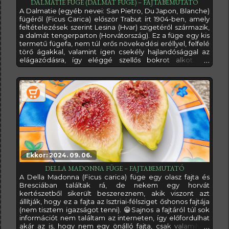
DALMATIE FÜGE (DALMÁT FÜGE) – FAJTABEMUTATÓ
A Dalmatie (egyéb nevei: San Pietro, Du Japon, Blanche)
fügéről (Ficus Carica) először Trabut írt 1904-ben, amely
feltételezések szerint Lesina (Hvar) szigetéről származik,
a dalmát tengerparton (Horvátország). Ez a füge egy kis
termetű fügefa, nem túl erős növekedési eréllyel, felfelé
törő ágakkal, valamint igen csekély hajlandósággal az
elágazódásra, így eléggé szellős bokrot alkot. Ha
elágazódásokra kívánjuk kényszeríteni, akkor nem fogjuk
megúszni a metszést (a metszéssel viszont bánjunk
óvatosan, mert a füge esetében a túlzott metszés
megbosszulja
Ekkor: 2024. 09. 06.
DELLA MADONNA FÜGE – FAJTABEMUTATÓ
A Della Madonna (Ficus carica) füge egy olasz fajta és
Bresciában találtak rá, de nekem egy horvát
kertészetből sikerült beszereznem, akik viszont azt
állítják, hogy ez a fajta az Isztriai-félsziget őshonos fajtája
(nem tisztem igazságot tenni). 😀Sajnos a fajtáról túl sok
információt nem találtam az interneten, így előfordulhat
akár az is, hogy nem egy önálló fajta, csak valamilyen