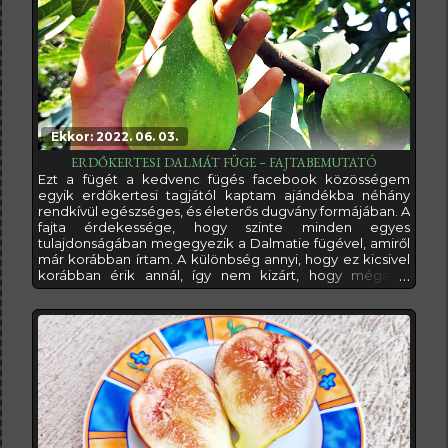
grammot is meghaladó tömegűek,
Ekkor: 2022. 06. 03.
ERDŐKERTESI DALMÁT FÜGE – FAJTABEMUTATÓ
Ezt a fügét a kedvenc fügés facebook közösségem
egyik erdőkertesi tagjától kaptam ajándékba néhány
rendkívül egészséges, és életerős dugvány formájában. A
fajta érdekessége, hogy szinte minden egyes
tulajdonságában megegyezik a Dalmatie fügével, amiről
már korábban írtam. A különbség annyi, hogy ez kicsivel
korábban érik annál, így nem kizárt, hogy mégsem
ugyanaz a füge, vagy annak egy változata.Mivel nekem
van Dalmát fügém is, így amint eme fajta is termőre
fordul, össze fogom tudni hasonlítani őket, hogy valóban
különbözőek-e, és mindenképpen