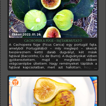
bemutatni nektek. Azt azért előre leszögezném, hogy ez
a füge nem egyezik meg
Ekkor: 2022. 01. 26.
CACHOPEIRA FÜGE – FAJTABEMUTATÓ
A Cachopeira füge (Ficus Carica) egy portugál fajta,
amelyből Portugáliából – mily meglepő – sikerült
beszereznem kettő darab dugványt, két másik
fajtával (Bacorinho, Cu de Burro). A dugványokat vízben
gyökereztettem, majd a megfelelő időben
virágcserépbe ültettem. Nagy reményeket táplálok a
fajtával kapcsolatban, mert azt hallottam, hogy a
Bacorinha füge elég korai érésű fajta.A Cachopeira
fajtáról egy portugál nyilvántartásban azt találtam, hogy
bokra leginkább szétterülő, nyitott, ágrendszere sűrű,
növekedési erélye pedig igen erős. Levelei pedig