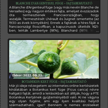
BLANCHE D'ARGENTEUIL FÜGE – FAJTABEMUTATÓ
A Blanche d'Argenteuil füge (vagy más nevén Blanche de
Versailles) egy nagyon értékes fajta, amelyet évszázadok
óta termesztenek Franciaországban, hogy
aszalják. Termesztését Lhérault és Juignet ismertette (az
1930-as évek környékén). Ennek a fajtának a híres fáját a
franciaországi Roscoffban, a kapucinusok ültették 1621-
ben, leírták Lambertye (1874), Blanchard (1878, 1879),
valamint Martinet és Lesourd (1924). 1924-ben az ágak 600
négyzetméternyi területet foglaltak el; 80 oszlop
támasztotta alá őket, sok gránitból. Bizonyos források
szerint azonban
Ekkor: 2022. 09. 22.
BOTANIKUS KERT FÜGE – FAJTABEMUTATÓ
Már jó ideje nézegetem az internetes online kertészetek
kínálatában a Botanikus kert füge (Ficus carica) névre
hallgató fajtát, amiről a leírásokban azt állítják, hogy a PTE
Botanikus Kertjének gyűjteményéből való. Ki ne vágyna
egy olyan fügére, ami egy ilyen kvalitású helyről
származtatható, igaz? Bennem is nemes érzéseket