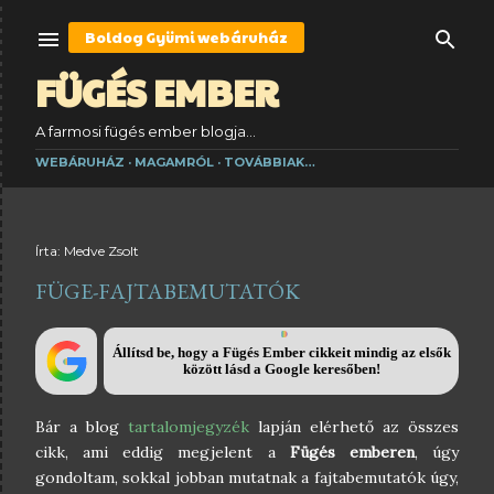
Ugrás a fő tartalomra
Boldog Gyümi
webáruház
FÜGÉS EMBER
A farmosi fügés ember blogja...
WEBÁRUHÁZ
MAGAMRÓL
TOVÁBBIAK…
Írta:
Medve Zsolt
FÜGE-FAJTABEMUTATÓK
Állítsd be, hogy a Fügés Ember cikkeit mindig az elsők
között lásd a Google keresőben!
Bár a blog
tartalomjegyzék
lapján elérhető az összes
cikk, ami eddig megjelent a
Fügés emberen
, úgy
gondoltam, sokkal jobban mutatnak a fajtabemutatók úgy,