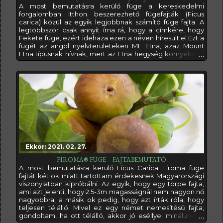
A most bemutatásra kerülő füge a kereskedelmi
forgalomban itthon beszerezhető fügefajták (Ficus
carica) közül az egyik legjobbnak számító füge fajta. A
legtöbbször csak annyit írna rá, hogy a címkére, hogy
Fekete füge, ezért idehaza ezen a néven híresült el.Ezt a
fügét az angol nyelvterületeken Mt. Etna, azaz Mount
Etna típusnak hívnak, mert az Etna hegység környékéről
származtatható. Azért mondom, hogy Mt. Etna típus, ez
nem egy bizonyos fajtára, hanem egy egész fajtakörre
utaló összefoglaló név, amely alá több egymáshoz
rendkívül hasonló, vagy
Ekkor: 2021. 02. 27.
FIROMA® FÜGE – FAJTABEMUTATÓ
A most bemutatásra kerülő Ficus Carica Firoma füge
fajtát két ok miatt tartottam érdekesnek Magyarországi
viszonylatban kipróbálni. Az egyik, hogy egy törpe fajta,
ami azt jelenti, hogy 2.5-3m magasságnál nem nagyon nő
nagyobbra, a másik ok pedig, hogy azt írták róla, hogy
teljesen télálló. Mivel ez egy német nemesítésű fajta,
gondoltam, ha ott télálló, akkor jó eséllyel minálunk is.