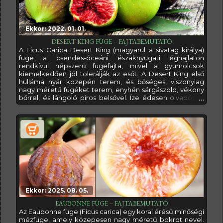
Ekkor: 2022. 01. 01.
DESERT KING FÜGE – FAJTABEMUTATÓ
A Ficus Carica Desert King (magyarul a sivatag királya)
füge a csendes-óceáni északnyugati éghajlaton
rendkívül népszerű fügefajta, mivel a gyümölcsök
kiemelkedően jól tolerálják az esőt. A Desert King első
hulláma nyár közepén terem, és bőséges, viszonylag
nagy méretű fügéket terem, enyhén sárgászöld, vékony
bőrrel, és lángoló piros belsővel. Íze édesen olvadós. A
Desert King füge egyedülálló abban, hogy az új, és régi
hajtásain is gyümölcsöt érlel. A Desert King füge a San
Pedro típusba tartozik, ami azt jelenti, hogy a nyári első
termését partenokarpikus
Ekkor: 2025. 08. 05.
EAUBONNE FÜGE – FAJTABEMUTATÓ
Az Eaubonne füge (Ficus carica) egy korai érésű minőségi
mézfüge, amely közepesen nagy méretű bokrot nevel.