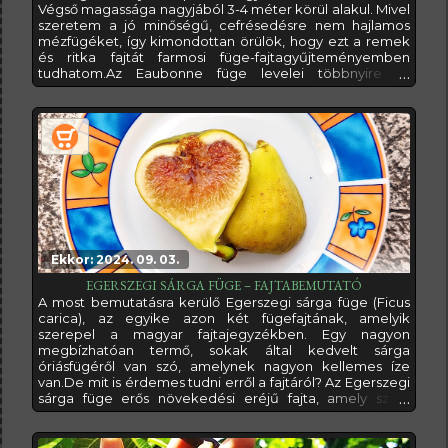
Végső magassága nagyjából 3-4 méter körül alakul. Mivel
szeretem a jó minőségű, cefrésedésre nem hajlamos
mézfügéket, így kimondottan örülök, hogy ezt a remek
és ritka fajtát farmosi füge-fajtagyűjteményemben
tudhatom.Az Eaubonne füge levelei többnyire öt
karéjosak, termései pedig nagyon elegáns, körte alakú
fügék, melyeknek vékony, enyhén barázdált bőre
többnyire barnás-lila, vagy időnként zöld-sárga barna
árnyalatokkal. Pépje borostyánszíntől
Ekkor: 2024. 09. 03.
EGERSZEGI SÁRGA FÜGE – FAJTABEMUTATÓ
A most bemutatásra kerülő Egerszegi sárga füge (Ficus
carica), az egyike azon két fügefajtának, amelyik
szerepel a magyar fajtajegyzékben. Egy nagyon
megbízhatóan termő, sokak által kedvelt sárga
óriásfügéről van szó, amelynek nagyon kellemes íze
van.De mit is érdemes tudni erről a fajtáról? Az Egerszegi
sárga füge erős növekedési eréjű fajta, amely szép,
elterülő lombkoronát nevel. Fügéit két terméshullámban
is beérleli fügedarázs jelenléte nélkül, tehát adriai
(partenokarp) típus. Sárga bőrű fügéi nagyok, akár a 100