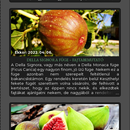
átnevezett füge. Így vagy úgy, de a fótója alapján nagyon
guszta fügének tűnt, így gondoltam, teszek vele egy
próbát...És nem csalódtam, mert a Della Madonna egy
remekbe
Ekkor: 2022. 04. 06.
DELLA SIGNORA FÜGE – FAJTABEMUTATÓ
A Della Signora, vagy más néven a Della Monaca füge
(Ficus Carica) egy nagyon finom, jó ízű füge. Nekem ez a
füge azonban nem szerepelt feltétlenül a
bakancslistámon. Egy rendelés keretén belül Keszthelyi
fekete fügét szerettem volna vásárolni, de felhívott a
kertészet, hogy az éppen nincs nekik, és elkezdtek
fajtákat ajánlgatni nekem, de nagyjából a rendelteken
kívül minden fajtából volt már nekem, ami nekik. Ekkor
mondtam, hogy csak a Della Signora fügéjük az, ami
nekem nincs még meg, küldjék azt a Keszthelyi fekete
helyett (azóta egyébként nagy