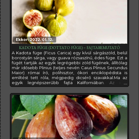
egyezik
Ekkor: 2022. 01. 12.
KADOTA FÜGE (DOTTATO FÜGE) – FAJTABEMUTATÓ
A Kadota füge (Ficus Carica) egy kívül sárgászöld, belül
borostyán sárga, vagy guava rózsaszínű, édes füge. Ezt a
fügét tartják az egyik legrégebbi zöld fügének, állítólag
már idősebb Plinius (teljes nevén Caius Plinius Secundus
Maior) római író, polihisztor, ókori enciklopédista is
említést tett róla, mégpedig dicsérő szavakkal.Ma az
egyik legnépszerűbb fajta Kaliforniában. Az első
kaliforniai megjelenésének időpontja ugyan nem ismert,
de valószínűsíthető, hogy a San Joaquin-völgy lábánál
fekvő olasz telepesek ültethettek belőle több példányt a