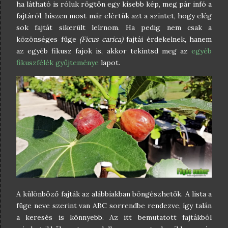
ha látható is róluk rögtön egy kisebb kép, meg pár infó a
fajtáról, hiszen most már elértük azt a szintet, hogy elég
sok fajtát sikerült leírnom. Ha pedig nem csak a
közönséges füge
(Ficus carica)
fajtái érdekelnek, hanem
az egyéb fikusz fajok is, akkor tekintsd meg az
egyéb
fikuszfélék gyűjteménye
lapot.
A különböző fajták az alábbiakban böngészhetők. A lista a
füge neve szerint van ABC sorrendbe rendezve, így talán
a keresés is könnyebb. Az itt bemutatott fajtákból