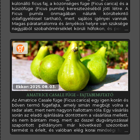
különálló ficus faj, a közönséges füge (Ficus carica) és a
kúszófüge (Ficus pumila) keresztezéséből jött létre. A
Ficus pumila önmagában nálunk körültekintő
odafigyeléssel tartható, mert sajátos igényei vannak.
Magas páratartalomra és árnyékos helyre van szüksége
nagyjából szobahőmérséklet körüli hőfokon, és persze
cseppet sem tolerálja a fagyot. Emiatt a hazai klímán
maximum szobanövényként tartható.A Ficus caricát,
azaz a közönséges ehető fügét pedig nem kell talán
bemutatnom, hiszen első sorban
Ekkor: 2025. 08. 03.
AMATRICE CASALE FÜGE – FAJTABEMUTATÓ
Az Amatrice Casale füge (Ficus carica) egy igen korán és
bőven termő fügefajta, amely simán megbújt volna a
radar alatt, mert nem nagyon hallottam róla. Egy vásárlás
során az eladó ajánlására döntöttem a vásárlása mellett,
és nem bántam meg, mert az ősszel dugványozással
szaporított példányom már következő szezonban
termést is érlelt, és valóban elég korai minőségi füge.
Örülök, hogy rész a farmosi füge-
fajtagyűjteményemnek.Az Amatrice Casale füge