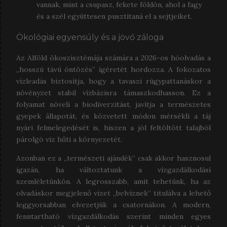
vannak, mint a csupasz, fekete földön, ahol a fagy
és a szél együttesen pusztítaná el a sejtjeiket.
Ökológiai egyensúly és a jövő záloga
Az Alföld ökoszisztémája számára a 2026-os hóolvadás a
„hosszú távú öntözés” ígéretét hordozza. A fokozatos
vízleadás biztosítja, hogy a tavaszi rügypattanáskor a
növényzet stabil vízbázisra támaszkodhasson. Ez a
folyamat növeli a biodiverzitást, javítja a természetes
gyepek állapotát, és közvetett módon mérsékli a táj
nyári felmelegedését is, hiszen a jól feltöltött talajból
párolgó víz hűti a környezetét.
Azonban ez a „természeti ajándék” csak akkor hasznosul
igazán, ha változtatunk a vízgazdálkodási
szemléletünkön. A legrosszabb, amit tehetünk, ha az
olvadáskor megjelenő vizet „belvíznek” titulálva a lehető
leggyorsabban elvezetjük a csatornákon. A modern,
fenntartható vízgazdálkodás szerint minden egyes