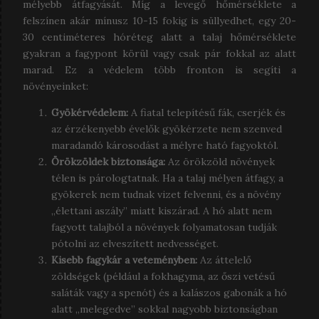
mélyebb átfagyását. Míg a levegő hőmérséklete a
felszínen akár mínusz 10-15 fokig is süllyedhet, egy 20-
30 centiméteres hóréteg alatt a talaj hőmérséklete
gyakran a fagypont körül vagy csak pár fokkal az alatt
marad. Ez a védelem több fronton is segíti a
növényeinket:
Gyökérvédelem:
A fiatal telepítésű fák, cserjék és
az érzékenyebb évelők gyökérzete nem szenved
maradandó károsodást a mélyre ható fagyoktól.
Örökzöldek biztonsága:
Az örökzöld növények
télen is párologtatnak. Ha a talaj mélyen átfagy, a
gyökerek nem tudnak vizet felvenni, és a növény
„élettani aszály” miatt kiszárad. A hó alatt nem
fagyott talajból a növények folyamatosan tudják
pótolni az elveszített nedvességet.
Kisebb fagykár a veteményben:
Az áttelelő
zöldségek (például a fokhagyma, az őszi vetésű
saláták vagy a spenót) és a kalászos gabonák a hó
alatt „melegedve” sokkal nagyobb biztonságban