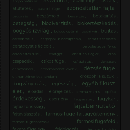
aszalódó
aszály
aszalt füge
ámpolnafikusz
azonosítatlan fajta
átültetés
ausztrál füge
beszámoló
betakarítás
beporzás
beszerzés
betegség
biodiverzitás
biokertészkedés
bogyós ízvilág
bujtás
boldog gyümi
budai vár
carpobrotus
carpophilus hemipterus
ceratitis capitata
ceratocystis ficicola
ceroplastes ceriferus
ceroplastes rusci
chatgpt
christian ziegler
crna
csapadék
csíkos füge
csíráztatás
darazsak
dézsás füge
darázscincér
deformálódott levelek
drosophila suzukii
dr. nanthinee jevanandam
egyéb fikusz
dugványozás
egészség
élet
előadás
előrejelzés
emma marris
epifita
érdekesség
fagykár
esemény
fagyasztás
fajtabemutató
fajtaazonosság
farmosi füge-fajtagyűjtemény
fajtaválasztás
farmosi fügeföld
farmosi fügedarazsak
fekete fügelégy
feldolgozás
fenntarthatóság