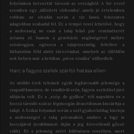
folyóinkon keresztül távozni az országból. A hó ezzel
szemben egy „időzített vízbomba”, amely jó értelemben
robban: az olvadás során a víz lassú, fokozatos
adagokban szabadul fel. Ez a tempó teszi lehetővé, hogy
a nedvesség ne csak a talaj felső pár centiméterét
áztassa el, hanem a gravitáció segítségével mélyre
szivárogjon, egészen a talajvízszintig, feltöltve a
láthatatlan föld alatti tározóinkat, amelyek az Alföldön
sok helyen már a kritikus „piros zónába” süllyedtek.
Harc a fagyos szelek szárító hatása ellen
Az utóbbi évek teleinek egyik legkárosabb jelensége a
csapadékmentes, de rendkívül erős, fagyos szelekkel járó
időjárás volt. Ez a „szép, de gyilkos” téli napsütés és a
hozzá társuló száraz légmozgás drasztikusan kiszárítja a
talajt. A fizikai folyamat során a szél gyakorlatilag kiszívja
a nedvességet a talaj pórusaiból, amihez a fagy is
hozzájárul (szublimáció útján a jég közvetlenül gőzzé
válik). Ez a jelenség azért különösen veszélyes, mert