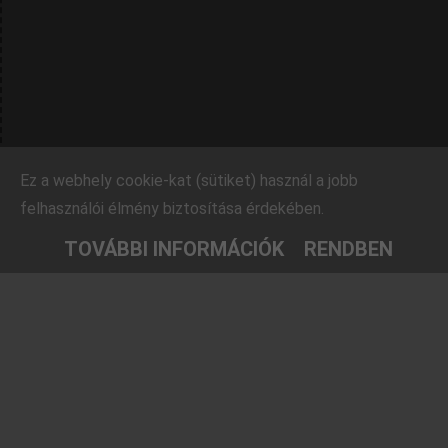
Ez a webhely cookie-kat (sütiket) használ a jobb
felhasználói élmény biztosítása érdekében.
TOVÁBBI INFORMÁCIÓK
RENDBEN
Rovatok
Barátaink
Farmosi füge-
Ezt fald fel!
fajtagyűjtemény
TársasJátszunk