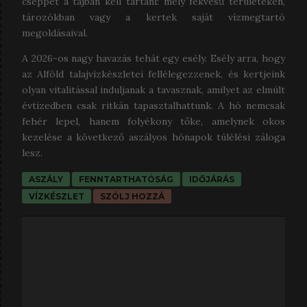
cseppet a tájban kell tartani: mély fekvésű területeken,
tározókban vagy a kertek saját vízmegtartó
megoldásaival.
A 2026-os nagy havazás tehát egy esély. Esély arra, hogy
az Alföld talajvízkészletei fellélegezzenek, és kertjeink
olyan vitalitással induljanak a tavasznak, amilyet az elmúlt
évtizedben csak ritkán tapasztalhattunk. A hó nemcsak
fehér lepel, hanem folyékony tőke, amelynek okos
kezelése a következő aszályos hónapok túlélési záloga
lesz.
ASZÁLY
FENNTARTHATÓSÁG
IDŐJÁRÁS
VÍZKÉSZLET
SZÓLJ HOZZÁ