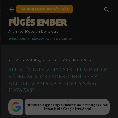
Ugrás a fő tartalomra
Boldog Gyümi
webáruház
FÜGÉS EMBER
A farmosi fügés ember blogja...
WEBÁRUHÁZ
MAGAMRÓL
TOVÁBBIAK…
Írta:
Medve Zsolt (Fügés ember)
1/16/2026 10:00:00 du.
STRATÉGIAI VÍZKINCS ÉS TERMÉSZETES
VÉDELEM: MIÉRT SORSFORDÍTÓ AZ
ALFÖLD SZÁMÁRA A 2026-OS NAGY
HAVAZÁS?
Állítsd be, hogy a Fügés Ember cikkeit mindig az elsők
között lásd a Google keresőben!