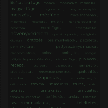
lsu füge
litofita
madarak
magaságyás
magnélküli
magyar füge
meg lowman
megtermékenyítés
metszés
mézfüge
mike shanahan
mikorrhiza
mitológia
mt. etna
naha harbour diner
nemisfüge
nematoda
növénytársítás
növényvédelem
openai
opuntia
országtorta
öntözés
őszi munkálatok
pajzstetű
ökológia
permakultúra
pettyesszárnyú muslica
poloska
porbujtás
planococcus ficus
pozsgás
publikáció
pöttyös lámpahordó-kabóca
prémium füge
recept
san pedro
ross raddi
rózsabogár
silba adipata
spiritualitás
spicces füge respektus
szaporítás
steve bradt
szaporítás magról
szmirnai
szukkulens
szüret
szikomorfa
tabán
takarás
talajtakarás
támogatás
táplálkozás
tárolás
tápanyag utánpótlás
tartósítás
tavaszi munkálatok
teleltetés
tea