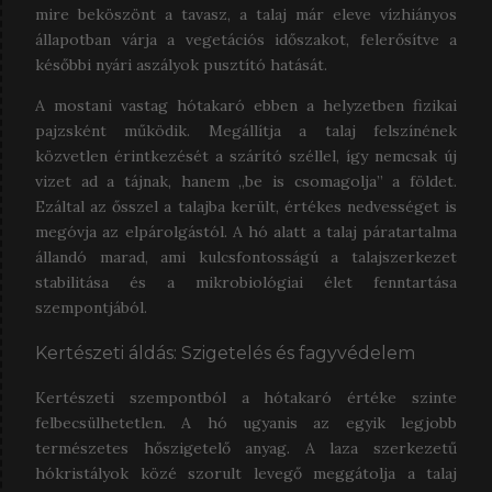
mire beköszönt a tavasz, a talaj már eleve vízhiányos
állapotban várja a vegetációs időszakot, felerősítve a
későbbi nyári aszályok pusztító hatását.
A mostani vastag hótakaró ebben a helyzetben fizikai
pajzsként működik. Megállítja a talaj felszínének
közvetlen érintkezését a szárító széllel, így nemcsak új
vizet ad a tájnak, hanem „be is csomagolja” a földet.
Ezáltal az ősszel a talajba került, értékes nedvességet is
megóvja az elpárolgástól. A hó alatt a talaj páratartalma
állandó marad, ami kulcsfontosságú a talajszerkezet
stabilitása és a mikrobiológiai élet fenntartása
szempontjából.
Kertészeti áldás: Szigetelés és fagyvédelem
Kertészeti szempontból a hótakaró értéke szinte
felbecsülhetetlen. A hó ugyanis az egyik legjobb
természetes hőszigetelő anyag. A laza szerkezetű
hókristályok közé szorult levegő meggátolja a talaj