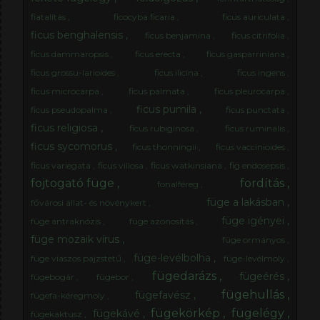
fiatalítás
ficocyba ficaria
ficus auriculata
ficus benghalensis
ficus benjamina
ficus citrifolia
ficus dammaropsis
ficus erecta
ficus gasparriniana
ficus grossu-larioides
ficus ilicina
ficus ingens
ficus microcarpa
ficus palmata
ficus pleurocarpa
ficus pumila
ficus pseudopalma
ficus punctata
ficus religiosa
ficus rubiginosa
ficus ruminalis
ficus sycomorus
ficus thonningii
ficus vaccinioides
ficus variegata
ficus villosa
ficus watkinsiana
fig endosepsis
fojtogató füge
fordítás
fonalféreg
füge a lakásban
fővárosi állat- és növénykert
füge igényei
füge antraknózis
füge azonosítás
füge mozaik vírus
füge ormányos
füge-levélbolha
füge viaszos pajzstetű
füge-levélmoly
fügedarázs
fügeérés
fügebogár
fügebor
fügehullás
fügefavész
fügefa-kéregmoly
fügekörkép
fügelégy
fügekávé
fügekaktusz