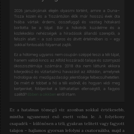
2026 januárjának elején olyasmi történt, amire a Duna–
Tisza közén és a Tiszántúlon élők már hosszú évek óta
hiába vártak: érdemi, összefüggő és vastag hótakaró
borította be a tájat. Bár a hókotrók küzdelme és a
közlekedési nehézségek a híradások állandó szereplői, a
felszín alatt – a szó szoros és átvitt értelmében is – egy
sokkal fontosabb folyamat zajlik.
Ez a hótömeg ugyanis nem csupán széppé teszi a téli tájat,
hanem valódi kincs az Alföld kiszáradó talajai és szomjazó
ökoszisztémája számára. 2018 óta nem láttunk ekkora
kiterjedésű és víztartalmú havazást az Alföldön, amelynek
hidrológiai és mezőgazdasági jelentősége felbecsülhetetlen.
De miért ér többet a hó a téli esőnél, és hogyan védi meg
kertjeinket, földjeinket a láthatatlan ellenségtől, a fagyos
széltől?
Ebben a cikkben
erről írtam.
Ez a hatalmas tömegű víz azonban sokkal értékesebb,
mintha ugyanennyi eső esett volna le. A folyékony
csapadék – különösen a téli, gyakran telített vagy fagyott
talajon – hajlamos gyorsan lefolyni a csatornákba, majd a