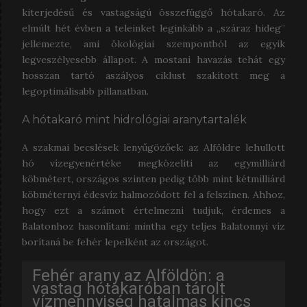
kiterjedésű és vastagságú összefüggő hótakaró. Az
elmúlt hét évben a teleinket leginkább a „száraz hideg”
jellemezte, ami ökológiai szempontból az egyik
legveszélyesebb állapot. A mostani havazás tehát egy
hosszan tartó aszályos ciklust szakított meg a
legoptimálisabb pillanatban.
A hótakaró mint hidrológiai aranytartalék
A szakmai becslések lenyűgözőek: az Alföldre lehullott
hó vízegyenértéke megközelíti az egymilliárd
köbmétert, országos szinten pedig több mint kétmilliárd
köbméternyi édesvíz halmozódott fel a felszínen. Ahhoz,
hogy ezt a számot értelmezni tudjuk, érdemes a
Balatonhoz hasonlítani: mintha egy teljes Balatonnyi víz
borítaná be fehér lepelként az országot.
Fehér arany az Alföldön: a
vastag hótakaróban tárolt
vízmennyiség hatalmas kincs