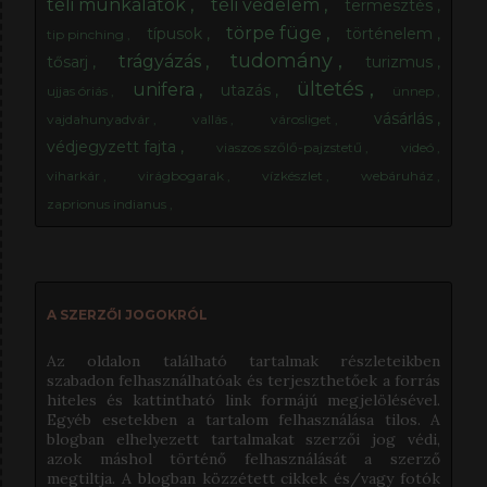
téli munkálatok
téli védelem
termesztés
törpe füge
típusok
történelem
tip pinching
tudomány
trágyázás
tősarj
turizmus
ültetés
unifera
utazás
ujjas óriás
ünnep
vásárlás
vajdahunyadvár
vallás
városliget
védjegyzett fajta
viaszos szőlő-pajzstetű
videó
viharkár
virágbogarak
vízkészlet
webáruház
zaprionus indianus
A SZERZŐI JOGOKRÓL
Az oldalon található tartalmak részleteikben
szabadon felhasználhatóak és terjeszthetőek a forrás
hiteles és kattintható link formájú megjelölésével.
Egyéb esetekben a tartalom felhasználása tilos. A
blogban elhelyezett tartalmakat szerzői jog védi,
azok máshol történő felhasználását a szerző
megtiltja. A blogban közzétett cikkek és/vagy fotók