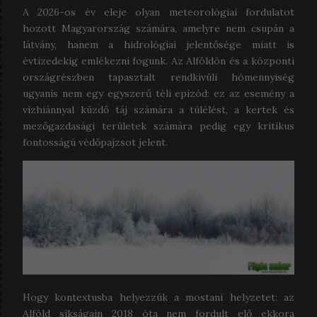
A 2026-os év eleje olyan meteorológiai fordulatot
hozott Magyarország számára, amelyre nem csupán a
látvány, hanem a hidrológiai jelentősége miatt is
évtizedekig emlékezni fogunk. Az Alföldön és a központi
országrészben tapasztalt rendkívüli hómennyiség
ugyanis nem egy egyszerű téli epizód: ez az esemény a
vízhiánnyal küzdő táj számára a túlélést, a kertek és
mezőgazdasági területek számára pedig egy kritikus
fontosságú védőpajzsot jelent.
Hogy kontextusba helyezzük a mostani helyzetet: az
Alföld síkságain 2018 óta nem fordult elő ekkora