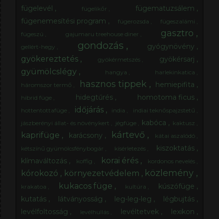
fügelevél
fügematuzsálem
fügelikőr
fügenemesítési program
fügerozsda
fügeszalámi
gasztro
fügeszú
gajumaru treehouse diner
gondozás
gyógynövény
gellért-hegy
gyökereztetés
gyökérsarj
gyökérmetszés
gyümölcslégy
hangya
harlekinkatica
hasznos tippek
hemiepifita
háromszor termő
hidegtűrés
homotoma ficus
hibrid füge
időjárás
hottentottafüge
india
indiai teknőspajzstetű
kabóca
jászberényi állat- és növénykert
jégfüge
kaktusz
kártevő
kaprifüge
karácsony
kátai aszalódó
kiszoktatás
kétszínű gyümölcsfénybogár
kísérletezés
korai érés
klímaváltozás
koffig
kordonos nevelés
közlemény
kórokozó
környezetvédelem
kukacos füge
kúszófüge
krakatoa
kultúra
kutatás
látványosság
leg-leg-leg
légbujtás
levélfoltosság
levéltetvek
lexikon
levélhullás