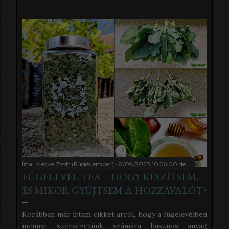
interneten sok féle fügelevél szörp receptet lehet
találni, amelyek közül némelyikben egészen
elképesztő hozzávalók is vannak, amelyektől éppen
hogy csak pont egészséges nem lesz. Én az
egyszerűségben hiszek, és abban, hogy a befőzés
szabályait betartva nincs szükség tartósítószerekre
sem, ezért az én receptem teljesen egyszerű. Ha
pedig a kristálycukrot helyettesítjük valamilyen
édesítőszerrel, akkor még inkább egészséges lesz a
végeredmény. A fügelevélből főzött szörpnek
kimondottan különleges íze van, ami vagy ízleni fog,
vagy nem. Nekem nagyon ízlik, kimondottan frissítő
hideg szódával, szó...
Írta:
Medve Zsolt (Fügés ember)
8/09/2023 10:56:00 de.
FÜGELEVÉL TEA – HOGY KÉSZÍTSEM,
ÉS MIKOR GYŰJTSEM A HOZZÁVALÓT?
Korábban már írtam cikket arról, hogy a fügelevélben
mennyi, szervezetünk számára hasznos anyag