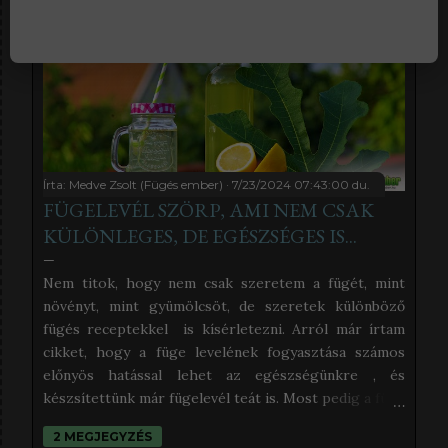
Írta:
Medve Zsolt (Fügés ember)
7/23/2024 07:43:00 du.
FÜGELEVÉL SZÖRP, AMI NEM CSAK
KÜLÖNLEGES, DE EGÉSZSÉGES IS...
Nem titok, hogy nem csak szeretem a fügét, mint
növényt, mint gyümölcsöt, de szeretek különböző
fügés receptekkel is kísérletezni. Arról már írtam
cikket, hogy a füge levelének fogyasztása számos
előnyös hatással lehet az egészségünkre , és
készsítettünk már fügelevél teát is. Most pedig a füge
leveléből készült szörpöt próbáltam ki, és úgy
2 MEGJEGYZÉS
éreztem, nektek is be kell, hogy mutassam. Az