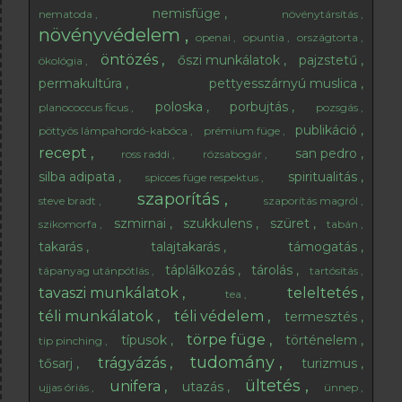
nemisfüge
nematoda
növénytársítás
növényvédelem
openai
opuntia
országtorta
öntözés
őszi munkálatok
pajzstetű
ökológia
permakultúra
pettyesszárnyú muslica
poloska
porbujtás
planococcus ficus
pozsgás
publikáció
pöttyös lámpahordó-kabóca
prémium füge
recept
san pedro
ross raddi
rózsabogár
silba adipata
spiritualitás
spicces füge respektus
szaporítás
steve bradt
szaporítás magról
szmirnai
szukkulens
szüret
szikomorfa
tabán
takarás
talajtakarás
támogatás
táplálkozás
tárolás
tápanyag utánpótlás
tartósítás
tavaszi munkálatok
teleltetés
tea
téli munkálatok
téli védelem
termesztés
törpe füge
típusok
történelem
tip pinching
tudomány
trágyázás
tősarj
turizmus
ültetés
unifera
utazás
ujjas óriás
ünnep