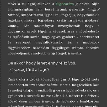
mivel a mi éghajlatunkon a
fügedarázs
jelenléte híján
általánosságban nem beszélhetünk generatív
(magról
történő)
szaporításról, így el kell fogadjuk, hogy nálunk a
fügéknek nincsen főgyökere, csakis járulékos gyökerei
vannak. Bár tanulmányok bizonyították, hogy a
dugványról nevelt fügék is képesek arra a növekedésük
és fejlődésük során, hogy egyes gyökereik szerkezetét
és szerepét megváltoztassák, és a magoncok
főgyökeréhez hasonlóan függőleges irányba fordulva
növekedjenek a mélyebb talajrétegek irányába.
De akkor hogy lehet ennyire szívós,
szárazságtűrő a füge?
Ennek oka a gyökértömegében van. A füge gyökérzete
kimondottan invazívnak számít, mert a megfelelően laza
és meleg talajban rendkívüli gyorsasággal növekszik, és a
gyökerek a törzstől mérve akár a 7-8 métert is elérhetik
körkörösen minden irányba, de legalább a lombkorona
méretével megegyező. Ebből is látszik, hogy a füge víz-