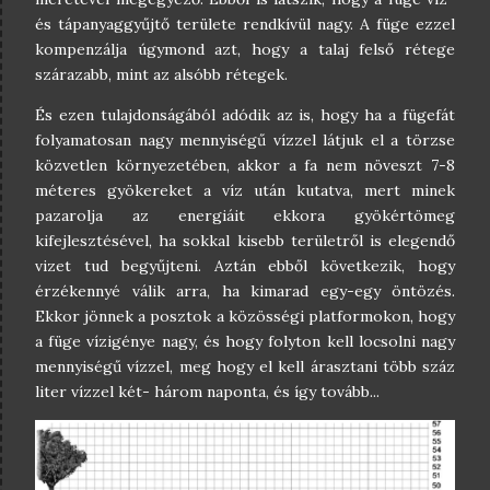
és tápanyaggyűjtő területe rendkívül nagy. A füge ezzel
kompenzálja úgymond azt, hogy a talaj felső rétege
szárazabb, mint az alsóbb rétegek.
És ezen tulajdonságából adódik az is, hogy ha a fügefát
folyamatosan nagy mennyiségű vízzel látjuk el a törzse
közvetlen környezetében, akkor a fa nem növeszt 7-8
méteres gyökereket a víz után kutatva, mert minek
pazarolja az energiáit ekkora gyökértömeg
kifejlesztésével, ha sokkal kisebb területről is elegendő
vizet tud begyűjteni. Aztán ebből következik, hogy
érzékennyé válik arra, ha kimarad egy-egy öntözés.
Ekkor jönnek a posztok a közösségi platformokon, hogy
a füge vízigénye nagy, és hogy folyton kell locsolni nagy
mennyiségű vízzel, meg hogy el kell árasztani több száz
liter vízzel két- három naponta, és így tovább...