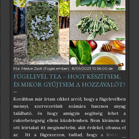
egyszerűségben hiszek, és abban, hogy a befőzés
szabályait betartva nincs szükség tartósítószerekre
sem, ezért az én receptem teljesen egyszerű. Ha
pedig a kristálycukrot helyettesítjük valamilyen
édesítőszerrel, akkor még inkább egészséges lesz a
végeredmény. A fügelevélből főzött szörpnek
kimondottan különleges íze van, ami vagy ízleni fog,
vagy nem. Nekem nagyon ízlik, kimondottan frissítő
hideg szódával, szó...
Írta:
Medve Zsolt (Fügés ember)
8/09/2023 10:56:00 de.
FÜGELEVÉL TEA – HOGY KÉSZÍTSEM,
ÉS MIKOR GYŰJTSEM A HOZZÁVALÓT?
Korábban már írtam cikket arról, hogy a fügelevélben
mennyi, szervezetünk számára hasznos anyag
található, és hogy amúgyis segítség lehet a
cukorbetegség elleni küzdelemben. Nem kívánom az
ott leírtakat itt megismételni, akit érdekel, olvassa el
az Itt a fügeszezon, tudtad, hogy a levele is