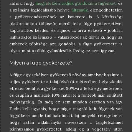
ahhoz, hogy
megfelelően tudjuk gondozni a fügénket
, és
a számára legideálisabb helyre
ültessük
, elengedhetetlen
a gyökérrendszerének az ismerete is. A közösségi
platformokon többször merül fel a füge gyökérzetével
kapcsolatos kérdés, és sajnos az arra érkező – jobbára
laikusoktól származó – válaszokból az derül ki, hogy az
emberek többsége azt gondolja, a füge gyökérzete is
olyan, mint a többi gyümölcsfáé. Pedig ez nem így van.
Milyen a füge gyökérzete?
A füge egy sekélyen gyökerező növény, amelynek szinte a
teljes gyökérzete a talaj felső öt méterében helyezkedik
el, ezen belül is a gyökérzet 90%-a a felső egy méterben,
és csupán a maradék 10% hatol le a fentebb már említett
mélységekig. És még ez sem minden esetben van így.
Tudni kell ugyanis, hogy míg a magról kelt fügének van
főgyökere, ami le tud hatolni a talaj mélyebb rétegeibe is,
hogy aztán oldalirányba növesszen a talajfelszínnel
párhuzamos gyökérzetet, addig ez a vegetatív úton