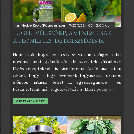
á
!
Írta:
Medve Zsolt (Fügés ember)
7/23/2024 07:43:00 du.
FÜGELEVÉL SZÖRP, AMI NEM CSAK
KÜLÖNLEGES, DE EGÉSZSÉGES IS...
Nem titok, hogy nem csak szeretem a fügét, mint
növényt, mint gyümölcsöt, de szeretek különböző
fügés receptekkel is kísérletezni. Arról már írtam
cikket, hogy a füge levelének fogyasztása számos
előnyös hatással lehet az egészségünkre , és
készsítettünk már fügelevél teát is. Most pedig a füge
leveléből készült szörpöt próbáltam ki, és úgy
2 MEGJEGYZÉS
éreztem, nektek is be kell, hogy mutassam. Az
interneten sok féle fügelevél szörp receptet lehet
találni, amelyek közül némelyikben egészen
elképesztő hozzávalók is vannak, amelyektől éppen
hogy csak pont egészséges nem lesz. Én az