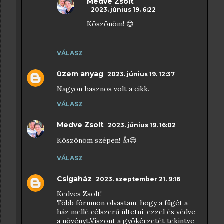
Medve Zsolt
2023. június 19. 6:22
Köszönöm! 😊
VÁLASZ
üzem anyag
2023. június 19. 12:37
Nagyon hasznos volt a cikk.
VÁLASZ
Medve Zsolt
2023. június 19. 16:02
Köszönöm szépen! 👍😊
VÁLASZ
Csigaház
2023. szeptember 21. 9:16
Kedves Zsolt!
Több fórumon olvastam, hogy a fügét a
ház mellé célszerű ültetni, ezzel és védve
a növényt.Viszont a gyökérzetét tekintve