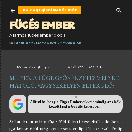
Ugrás a fő tartalomra
Boldog Gyümi
webáruház
FÜGÉS EMBER
A farmosi fügés ember blogja...
WEBÁRUHÁZ
MAGAMRÓL
TOVÁBBIAK…
Írta:
Medve Zsolt (Fügés ember)
10/15/2022 11:02:00 de.
MILYEN A FÜGE GYÖKÉRZETE? MÉLYRE
HATOLÓ, VAGY SEKÉLYEN ELTERÜLŐ?
Állítsd be, hogy a Fügés Ember cikkeit mindig az elsők
között lásd a Google keresőben!
Sokat írtam már a füge föld feletti részeiről, ellenben a
gyökérzetéről még nem esett eddig túl sok szó. Pedig