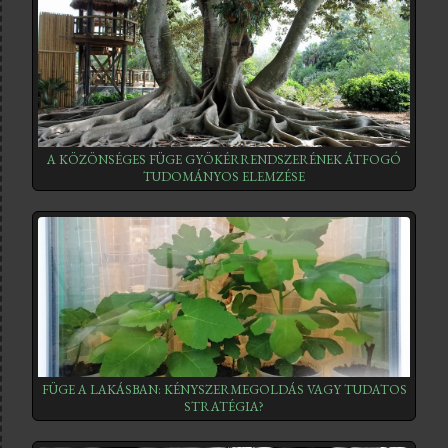
A KÖZÖNSÉGES FÜGE GYÖKÉRRENDSZERÉNEK ÁTFOGÓ
TUDOMÁNYOS ELEMZÉSE
FÜGE A LAKÁSBAN: KÉNYSZERMEGOLDÁS VAGY TUDATOS
STRATÉGIA?