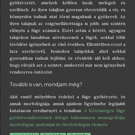
gyökérzetét, amelyek kellően lazák, melegek és
szellősek. Az ilyen talajban gyorsan elvezetődik a víz, és
könnyedén tudnak utat törni maguknak a gyökerek. Az
ilyen talajnak az oxigénellátottsága is jobb, ami szintén
előnyös a füge számára. Ezért aztán a kötött, agyagos
talajokon lassabban növekszenek a fügék, sokkal több
törődést igényelnek az első években. Ellentétben ezzel a
laza szerkezetű, homokos talajokkal, ahol sokkal
gyorsabban tudnak fejlődni, és rövidebb idő kell ahhoz,
hogy elérjék azt a szintet, amikortól már nem igényelnek
rendszeres öntözést.
Tovább is van, mondjam még?
Akit ennél mélyebben érdekel a füge gyökérzete, és
annak morfológiája, annak ajánlom figyelmébe legújabb
kutatásom eredményét a témában:
A Közönséges füge
gyökérrendszerének átfogó tudományos monográfiája:
morfológiai, anatómiai és ökofiziológiai elemzés