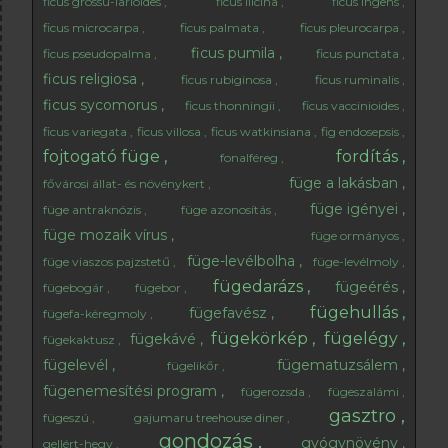
ficus grossu-larioides
ficus ilicina
ficus ingens
ficus microcarpa
ficus palmata
ficus pleurocarpa
ficus pumila
ficus pseudopalma
ficus punctata
ficus religiosa
ficus rubiginosa
ficus ruminalis
ficus sycomorus
ficus thonningii
ficus vaccinioides
ficus variegata
ficus villosa
ficus watkinsiana
fig endosepsis
fojtogató füge
fordítás
fonalféreg
füge a lakásban
fővárosi állat- és növénykert
füge igényei
füge antraknózis
füge azonosítás
füge mozaik vírus
füge ormányos
füge-levélbolha
füge viaszos pajzstetű
füge-levélmoly
fügedarázs
fügeérés
fügebogár
fügebor
fügehullás
fügefavész
fügefa-kéregmoly
fügekörkép
fügelégy
fügekávé
fügekaktusz
fügelevél
fügematuzsálem
fügelikőr
fügenemesítési program
fügerozsda
fügeszalámi
gasztro
fügeszú
gajumaru treehouse diner
gondozás
gyógynövény
gellért-hegy