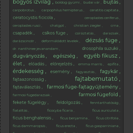
bogyós ízvilág
bujtás
boldog gyümi
budai vár
carpobrotus
carpophilus hemipterus
ceratitis capitata
ceratocystis ficicola
ceroplastes ceriferus
ceroplastes rusci
chatgpt
christian ziegler
crna
csapadék
csíkos füge
csíráztatás
darazsak
dézsás füge
darázscincér
deformálódott levelek
drosophila suzukii
dr. nanthinee jevanandam
egyéb fikusz
dugványozás
egészség
élet
előadás
előrejelzés
emma marris
epifita
érdekesség
fagykár
esemény
fagyasztás
fajtabemutató
fajtaazonosság
farmosi füge-fajtagyűjtemény
fajtaválasztás
farmosi fügeföld
farmosi fügedarazsak
fekete fügelégy
feldolgozás
fenntarthatóság
fiatalítás
ficocyba ficaria
ficus auriculata
ficus benghalensis
ficus benjamina
ficus citrifolia
ficus dammaropsis
ficus erecta
ficus gasparriniana