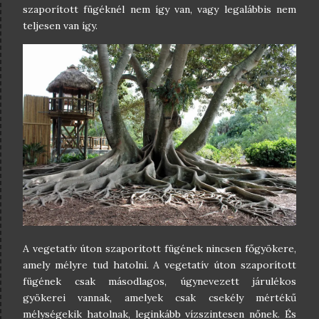
szaporított fügéknél nem így van, vagy legalábbis nem
teljesen van így.
A vegetatív úton szaporított fügének nincsen főgyökere,
amely mélyre tud hatolni. A vegetatív úton szaporított
fügének csak másodlagos, úgynevezett járulékos
gyökerei vannak, amelyek csak csekély mértékű
mélységekik hatolnak, leginkább vízszintesen nőnek. És