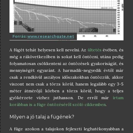
Forrás:
www.researchgate.net
A fügét tehát helyesen kell nevelni. Az
ültetés
évében, és
még a rákövetkezőben is sokat kell öntözni, utána pedig
folyamatosan csökkenteni az öntözések gyakoriságát, és
mennyiségét egyaránt. A harmadik-negyedik évtől már
csak a rendkívül aszályos időszakokban öntözzük, akkor
viszont nem csak a törzs körül, hanem legalább egy 3-5
méter átmérőjű körben a törzs körül, hogy a teljes
gyökérzete vízhez juthasson. De erről már
írtam
korábban is a füge öntözéséről szóló cikkemben
.
Milyen a jó talaj a fügének?
A füge azokon a talajokon fejleszti leghatékonyabban a