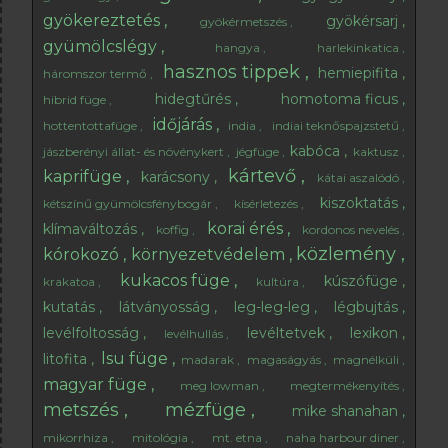
gyökereztetés
gyökérsarj
gyökérmetszés
gyümölcslégy
hangya
harlekinkatica
hasznos tippek
hemiepifita
háromszor termő
hidegtűrés
homotoma ficus
hibrid füge
időjárás
hottentottafüge
india
indiai teknőspajzstetű
kabóca
jászberényi állat- és növénykert
jégfüge
kaktusz
kártevő
kaprifüge
karácsony
kátai aszalódó
kiszoktatás
kétszínű gyümölcsfénybogár
kísérletezés
korai érés
klímaváltozás
koffig
kordonos nevelés
közlemény
kórokozó
környezetvédelem
kukacos füge
kúszófüge
krakatoa
kultúra
kutatás
látványosság
leg-leg-leg
légbujtás
levélfoltosság
levéltetvek
lexikon
levélhullás
lsu füge
litofita
madarak
magaságyás
magnélküli
magyar füge
meg lowman
megtermékenyítés
metszés
mézfüge
mike shanahan
mikorrhiza
mitológia
mt. etna
naha harbour diner