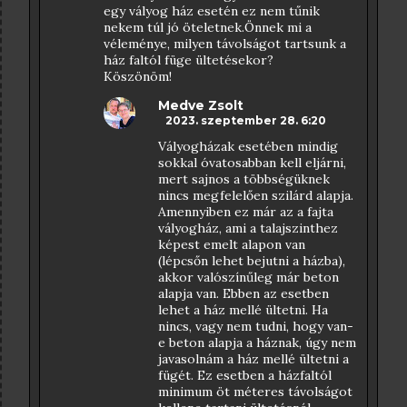
egy vályog ház esetén ez nem tűnik
nekem túl jó öteletnek.Önnek mi a
véleménye, milyen távolságot tartsunk a
ház faltól füge ültetésekor?
Köszönöm!
Medve Zsolt
2023. szeptember 28. 6:20
Vályogházak esetében mindig
sokkal óvatosabban kell eljárni,
mert sajnos a többségüknek
nincs megfelelően szilárd alapja.
Amennyiben ez már az a fajta
vályogház, ami a talajszinthez
képest emelt alapon van
(lépcsőn lehet bejutni a házba),
akkor valószínűleg már beton
alapja van. Ebben az esetben
lehet a ház mellé ültetni. Ha
nincs, vagy nem tudni, hogy van-
e beton alapja a háznak, úgy nem
javasolnám a ház mellé ültetni a
fügét. Ez esetben a házfaltól
minimum öt méteres távolságot