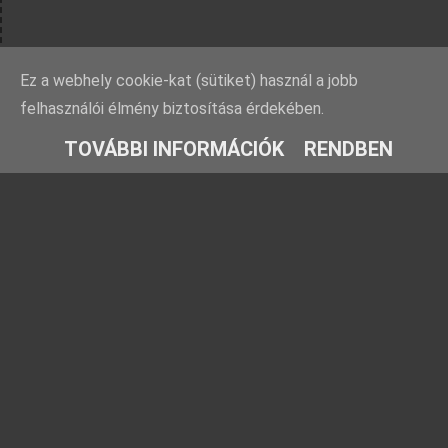
Ez a webhely cookie-kat (sütiket) használ a jobb
felhasználói élmény biztosítása érdekében.
TOVÁBBI INFORMÁCIÓK
RENDBEN
Rovatok
Barátaink
Farmosi füge-
Ezt fald fel!
fajtagyűjtemény
TársasJátszunk
Füge fajtabemutatók
Kreatív kertész
Fügekörkép: Híres
Növénygyűjtő
fügék nyomában
Kriszfigs
Füge gondozása
Időlabirintus