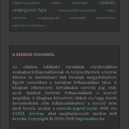
vásárlás
vajdahunyadvár
vallás
városliget
védjegyzett fajta
viaszos szőlő-pajzstetű
videó
viharkár
virágbogarak
vízkészlet
webáruház
zaprionus indianus
A SZERZŐI JOGOKRÓL
Az oldalon található tartalmak részleteikben
szabadon felhasználhatóak és terjeszthetőek a forrás
hiteles és kattintható link formájú megjelölésével.
Egyéb esetekben a tartalom felhasználása tilos. A
blogban elhelyezett tartalmakat szerzői jog védi,
azok máshol történő felhasználását a szerző
megtiltja. A blogban közzétett cikkek és/vagy fotók
kereskedelmi célú felhasználásához a szerző nem
járul hozzá, azokat a
szerzői jogról szóló 1999. évi
LXXVI. törvény
által meghatározott módon kell
kezelni. Copyright © 2020-
2026
fugesember.hu