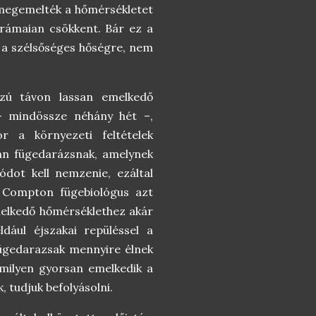
 megemelték a hőmérsékletet
rámaian csökkent. Bár ez a
k a szélsőséges hőségre, nem
szú távon lassan emelkedő
– mindössze néhány hét –,
r a környezeti feltételek
an fügedarázsnak, amelynek
tódot kell nemzenie, ezáltal
e Compton fügebiológus azt
melkedő hőmérséklethez akár
ldául éjszakai repüléssel a
 fügedarazsak mennyire élnek
 milyen gyorsan emelkedik a
 tudjuk befolyásolni.