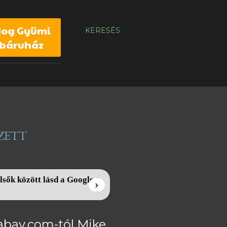
dog Gyümi
KERESÉS
báruház
ZETT
lsők között lásd a Google
gabay.com-tól Mike