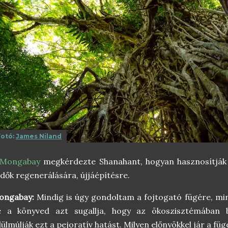
Fotó:
James Niland
Mongabay
megkérdezte Shanahant, hogyan hasznosítják a
dők regenerálására, újjáépítésre.
ongabay:
Mindig is úgy gondoltam a fojtogató fügére, mint
e a könyved azt sugallja, hogy az ökoszisztémában 
lülmúlják ezt a pejoratív hatást. Milyen előnyökkel jár a füg