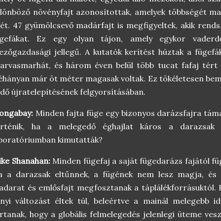
lönböző növényfajt azonosítottak, amelyek többségét m
ét. 47 gyümölcsevő madárfajt is megfigyeltek, akik rend
ügefákat. Ez egy olyan tájon, amely egykor vaderd
zőgazdasági jellegű. A kutatók kerítést húztak a fügefá
arvasmarhát, és három éven belül több tucat fafaj tér
hányan már öt méter magasak voltak. Ez tökéletesen bemu
dő újratelepítésének felgyorsításában.
ongabay:
Minden fajta füge egy bizonyos darázsfajra tám
örténik, ha a melegedő éghajlat káros a darazsak b
boratóriumban kimutatták?
ke Shanahan:
Minden fügefaj a saját fügedarázs fajától fü
a a darazsak eltűnnek, a fügének nem lesz magja, és
darat és emlősfajt megfosztanak a táplálékforrásuktól. 
nyi változást éltek túl, beleértve a mainál melegebb id
rtanak, hogy a globális felmelegedés jelenlegi üteme ves