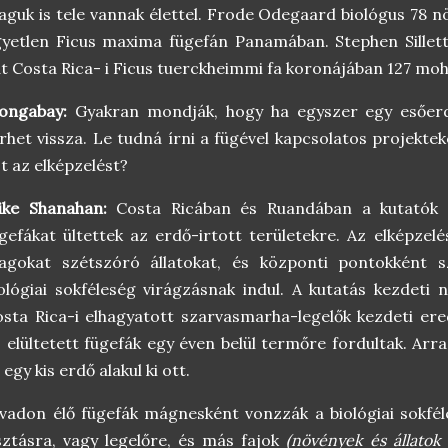
guk is tele vannak élettel. Frode Odegaard biológus 78 n
yetlen Ficus maxima fügefán Panamában. Stephen Sillet
t Costa Rica- i Ficus tuerckheimmi fa koronájában 127 moha
ongabay:
Gyakran mondják, hogy ha egyszer egy esőerd
rhet vissza. Le tudná írni a fügével kapcsolatos projekte
t az elképzelést?
ike Shanahan:
Costa Ricában és Ruandában a kutatók v
gefákat ültettek az erdő-irtott területekre. Az elképzel
agokat szétszóró állatokat, és központi pontokként s
ológiai sokféleség virágzásnak indul. A kutatás kezdeti 
sta Rica-i elhagyatott szarvasmarha-legelők kezdeti er
 elültetett fügefák egy éven belül termőre fordultak. Arr
 egy kis erdő alakul ki ott.
vadon élő fügefák mágnesként vonzzák a biológiai sokfél
sztásra, vagy legelőre, és más fajok
(növények és állatok