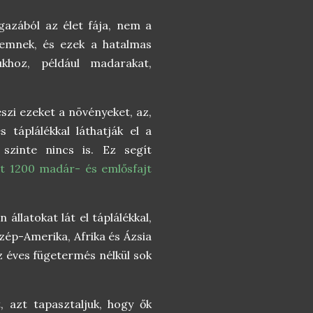
gazából az élet fája, nem a
eremnek, és ezek a hatalmas
khoz, például madarakat,
szi ezeket a növényeket, az,
táplálékkal láthatják el a
szinte nincs is. Ez segít
nt 1200 madár- és emlősfajt
állatokat lát el táplálékkal,
özép-Amerika, Afrika és Ázsia
z éves fügetermés nélkül sok
 azt tapasztaljuk, hogy ők