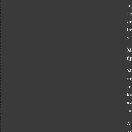
f
r
em
b
vi
M
új
M
ár
fa
lá
sz
nö
A
am