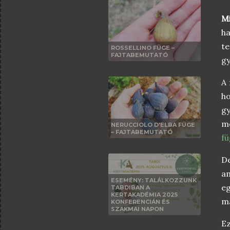
M
ha
t
ROSSELLINO FÜGE –
FAJTABEMUTATÓ
gy
A 
ho
g
m
NERUCCIOLO D'ELBA FÜGE
– FAJTABEMUTATÓ
fü
De
am
ESEMÉNY: TALÁLKOZZUNK
eg
TABDIBAN A
KERTAKADÉMIA 2025
má
KONFERENCIÁN ÉS
SZAKMAI NAPON
E