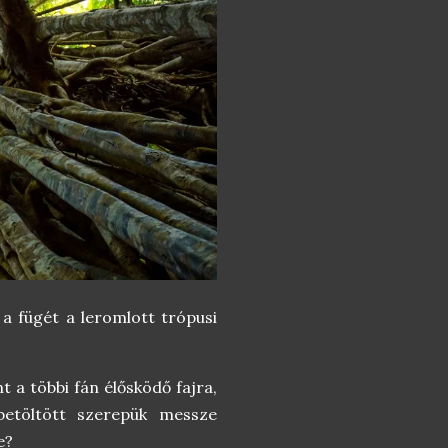
 fügét a leromlott trópusi
 a többi fán élősködő fajra,
betöltött szerepük messze
e?