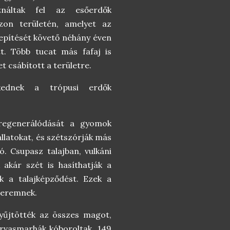
ználtak fel az esőerdők
zon területén, amelyet az
lepítését követő néhány éven
t. Több tucat más fafaj is
 csábított a területre.
ednek a trópusi erdők
egenerálódását a gyomok
llatokat, és szétszórják más
ó. Csupasz talajban, vulkáni
 akár szét is hasíthatják a
tik a talajképződést. Ezek a
teremnek.
yűjtötték az összes magot,
zarvasmarhák kóboroltak, 149