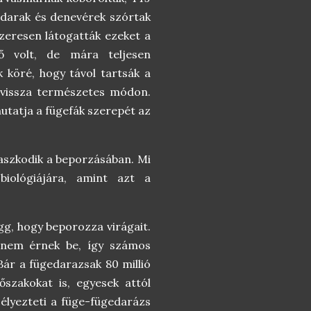
adarak és denevérek szórtak
szeresen látogatták ezeket a
ő volt, de mára teljesen
k köré, hogy távol tartsák a
t vissza természetes módon.
tatja a fügefák szerepét az
aszkodik a beporzásában. Mi
iológiájára, amint azt a
gg, hogy beporozza virágait.
 nem érnek be, így számos
Bár a fügedarazsak 80 millió
őszakokat is, egyesek attól
zélyezteti a füge-fügedarázs