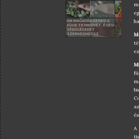
ma
eg
ha
HA MAGADRA KENED A
FÜGE TEJNEDVÉT, ÉGÉSI
SÉRÜLÉSEKET
M
SZENVEDHETSZ
té
ez
M
fü
m
bi
Co
az
és
A 
ti