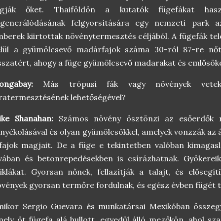
ogják őket. Thaiföldön a kutatók fügefákat has
egenerálódásának felgyorsítására egy nemzeti park a
berek kiirtottak növénytermesztés céljából. A fügefák te
elül a gyümölcsevő madárfajok száma 30-ról 87-re nőt
sszatért, ahogy a füge gyümölcsevő madarakat és emlősöket
ongabay:
Más trópusi fák vagy növények vetek
ratermesztésének lehetőségével?
ike Shanahan:
Számos növény ösztönzi az esőerdők r
nyékolásával és olyan gyümölcsökkel, amelyek vonzzák az á
fajok magjait. De a füge e tekintetben valóban kimagasl
vában és betonrepedésekben is csírázhatnak. Gyökereik
iklákat. Gyorsan nőnek, fellazítják a talajt, és elősegí
vények gyorsan termőre fordulnak, és egész évben fügét 
mikor Sergio Guevara és munkatársai Mexikóban összeg
ely öt fügefa alá hullott, egyedül álló mezőkön, ahol s