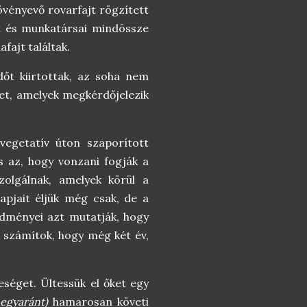
övényevő rovarfajt rögzített
t és munkatársai mindössze
fajt találtak.
őt kiirtottak, az soha nem
ket, amelyek megkérdőjelezik
egetatív úton szaporított
és az, hogy vonzani fogják a
zolgálnak, amelyek körül a
napjait éljük még csak, de a
edményei azt mutatják, hogy
a számítok, hogy még két év,
eséget. Ültessük el őket egy
 egyaránt)
hamarosan követi