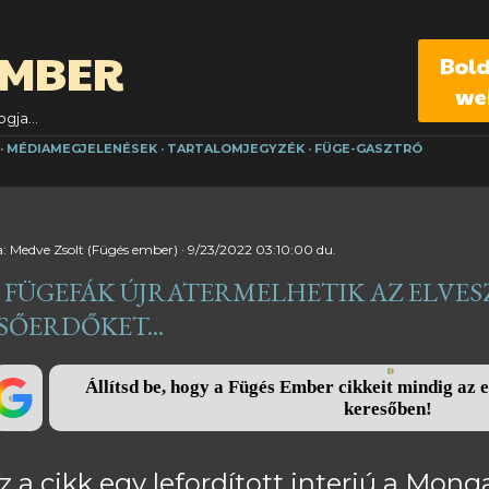
Ugrás a fő tartalomra
EMBER
Bol
we
gja...
MÉDIAMEGJELENÉSEK
TARTALOMJEGYZÉK
FÜGE-GASZTRÓ
a:
Medve Zsolt (Fügés ember)
9/23/2022 03:10:00 du.
 FÜGEFÁK ÚJRATERMELHETIK AZ ELVES
SŐERDŐKET...
Állítsd be, hogy a Fügés Ember cikkeit mindig az e
keresőben!
z a cikk egy lefordított interjú a Mon