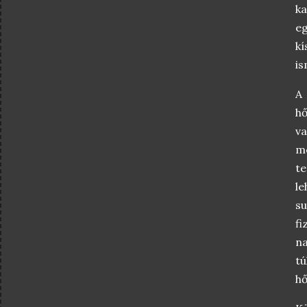
ka
eg
kí
is
A
h
v
m
te
l
su
fi
na
tú
hő