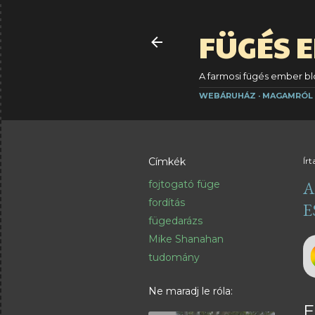
FÜGÉS 
A farmosi fügés ember blo
WEBÁRUHÁZ
MAGAMRÓL
Címkék
Írt
A
fojtogató füge
fordítás
E
fügedarázs
Mike Shanahan
tudomány
Ne maradj le róla:
E