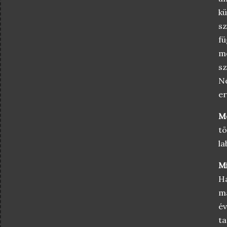
kü
sz
f
me
sz
Né
er
M
t
la
Mi
H
ma
év
ta