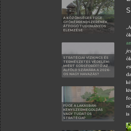
S
A KÖZÖNSÉGES FÜGE
GYÖKÉRRENDSZERÉNEK
ÁTFOGÓ TUDOMÁNYOS
„A
ELEMZÉSE
ö
an
je
STRATÉGIAI VÍZKINCS ÉS
ök
TERMÉSZETES VÉDELEM:
es
MIÉRT SORSFORDÍTÓ AZ
ALFÖLD SZÁMÁRA A 2026-
da
OS NAGY HAVAZÁS?
k
ki
f
nö
FÜGE A LAKÁSBAN:
KÉNYSZERMEGOLDÁS
is
VAGY TUDATOS
STRATÉGIA?