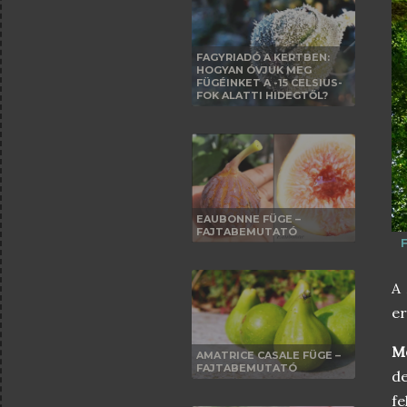
FAGYRIADÓ A KERTBEN:
HOGYAN ÓVJUK MEG
FÜGÉINKET A -15 CELSIUS-
FOK ALATTI HIDEGTŐL?
EAUBONNE FÜGE –
FAJTABEMUTATÓ
A
er
M
AMATRICE CASALE FÜGE –
FAJTABEMUTATÓ
d
fe