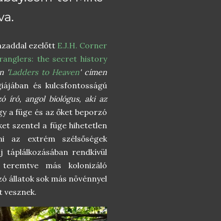
va.
ázaddal ezelőtt
E.J.H. Corner
anglers: the secret history
n '
Ladders to Heaven
' címen
giájában és kulcsfontosságú
ó író, angol biológus, aki az
ogy a füge és az őket beporzó
et szentel a füge hihetetlen
ni az extrém szélsőségek
aj táplálkozásában rendkívül
 teremtve más kolonizáló
ozó állatok sok más növénnyel
t vesznek.