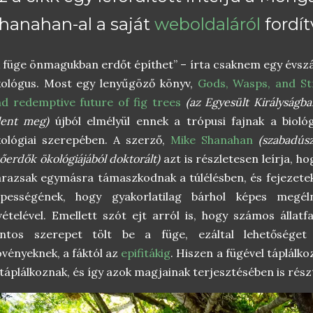
hanahan-al a saját
weboldaláról
fordít
 füge önmagukban erdőt építhet” – írta csaknem egy évsz
kológus. Most egy lenyűgöző könyv,
Gods, Wasps, and Str
d redemptive future of fig trees
(az Egyesült Királyságba
lent meg)
újból elmélyül ennek a trópusi fajnak a bioló
ológiai szerepében. A szerző,
Mike Shanahan
(
szabadúsz
őerdők ökológiájából doktorált)
azt is részletesen leírja, h
razsak egymásra támaszkodnak a túlélésben, és fejezetek
épességének, hogy gyakorlatilag bárhol képes megél
vételével. Emellett szót ejt arról is, hogy számos állatf
ontos szerepet tölt be a füge, ezáltal lehetőséget
vényeknek, a fáktól az
epifitákig
. Hiszen a fügével táplálk
 táplálkoznak, és így azok magjainak terjesztésében is rész