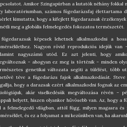
pcsolatot. Amikor Szingapúrban a kutatók néhány fokkal
y laboratóriumban, számos fügedarázsfaj élettartama d
sérlet kimutatta, hogy a kifejlett fügedarazsak érzékenye
métli meg a globális felmelegedés fokozatos természetét.
 fügedarazsak képesek lehetnek alkalmazkodni a hos
őmérséklethez. Nagyon rövid reprodukciós idejük van 
alamint nagyszámú utód. Ez azt jelenti, hogy amiko
egváltoznak – ahogyan ez meg is történik – minden oly
rmészetes genetikai változata segíti a túlélést, több u
ehetővé téve a fügedarázs fajok alkalmazkodását. Stev
gallja, hogy a darazsak ezért alkalmazkodni fognak az e
ziológiájuk, akár viselkedésük megváltozása révén – pé
ppali helyett, hiszen olyankor hűvösebb van. Az, hogy a
l a felmelegedő világban, attól függ, milyen magasra és
mérséklet, és ez a folyamat a mi kezünkben van, ha akarunk,