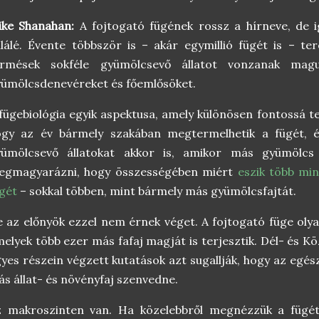
ike Shanahan:
A fojtogató fügének rossz a hírneve, de i
lálé. Évente többször is – akár egymillió fügét is – t
ermések sokféle gyümölcsevő állatot vonzanak magu
ümölcsdenevéreket és főemlősöket.
fügebiológia egyik aspektusa, amely különösen fontossá te
gy az év bármely szakában megtermelhetik a fügét, és 
yümölcsevő állatokat akkor is, amikor más gyümölcs 
egmagyarázni, hogy összességében miért
eszik több mi
gét
– sokkal többen, mint bármely más gyümölcsfajtát.
 az előnyök ezzel nem érnek véget. A fojtogató füge olyan 
elyek több ezer más fafaj magját is terjesztik. Dél- és K
yes részein végzett kutatások azt sugallják, hogy az egés
s állat- és növényfaj szenvedne.
z makroszinten van. Ha közelebbről megnézzük a fügét,