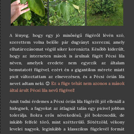
A lényeg, hogy egy jó minőségű fügéről lévén szó,
szerettem volna belőle pár dugványt szerezni, amely
elhatározásomat végül siker koronázta. Később kiderült,
hogy az interneten mások is árulnak fügét Pécsi lila
néven, amelyek eredete nem egyezik az általam
bemutatott fügével, ezért én a gigantikus mérete miatt
picit változtattam az elnevezésen, és a Pécsi óriás lila
nevet adtam neki. 😊
Ez a füge tehát nem azonos a mások
által árult Pécsi lila nevű fügével!
Amit tudni érdemes a Pécsi óriás lila fügéről: jól ellenáll a
hidegnek, a fagyokat az átlagnál talán egy picivel jobban
tolerálja. Bokra erős növekedésű, jól bokrosodik, de
inkább felfelé törő, mint szétterülő. Sötétzöld, vékony
levelei nagyok, leginkább a klasszikus fügelevél formát