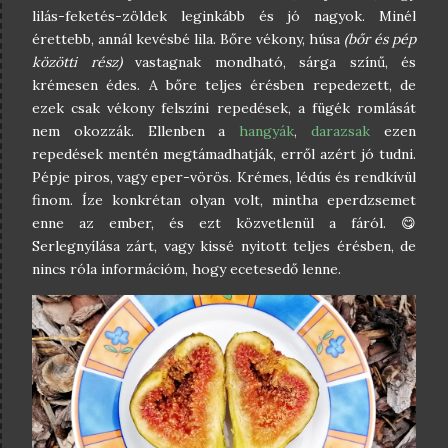
lilás-feketés-zöldek leginkább és jó nagyok. Minél
érettebb, annál kevésbé lila. Bőre vékony, húsa
(bőr és pép
közötti rész)
vastagnak mondható, sárga színű, és
krémesen édes. A bőre teljes érésben repedezett, de
ezek csak vékony felszíni repedések, a fügék romlását
nem okozzák. Ellenben a
hangyák
,
darazsak
ezen
repedések mentén megtámadhatják, erről azért jó tudni.
Pépje piros, vagy eper-vörös. Krémes, lédús és rendkívül
finom. Íze konkrétan olyan volt, mintha eperdzsemet
enne az ember, és ezt közvetlenül a fáról. 😋
Serlegnyílása zárt, vagy kissé nyitott teljes érésben, de
nincs róla információm, hogy ecetesedő lenne.