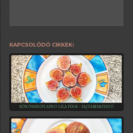
KAPCSOLÓDÓ CIKKEK:
KŐRÖSHEGYI APRÓ LILA FÜGE – FAJTABEMUTATÓ