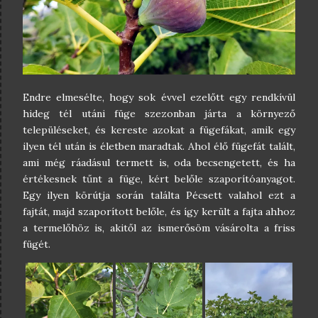
Endre elmesélte, hogy sok évvel ezelőtt egy rendkívül
hideg tél utáni füge szezonban járta a környező
településeket, és kereste azokat a fügefákat, amik egy
ilyen tél után is életben maradtak. Ahol élő fügefát talált,
ami még ráadásul termett is, oda becsengetett, és ha
értékesnek tűnt a füge, kért belőle szaporítóanyagot.
Egy ilyen körútja során találta Pécsett valahol ezt a
fajtát, majd szaporított belőle, és így került a fajta ahhoz
a termelőhöz is, akitől az ismerősöm vásárolta a friss
fügét.