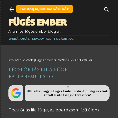
Ugrás a fő tartalomra
Boldog Gyümi
webáruház
FÜGÉS EMBER
A farmosi fügés ember blogja...
WEBÁRUHÁZ
MAGAMRÓL
TOVÁBBIAK…
Írta:
Medve Zsolt (Fügés ember)
9/20/2022 05:18:00 du.
PÉCSI ÓRIÁS LILA FÜGE –
FAJTABEMUTATÓ
Állítsd be, hogy a Fügés Ember cikkeit mindig az elsők
között lásd a Google keresőben!
Pécsi óriás lila füge, az eperdzsem ízű álom...