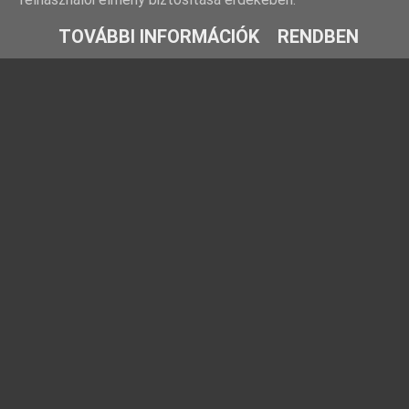
TOVÁBBI INFORMÁCIÓK
RENDBEN
Rovatok
Barátaink
Farmosi füge-
Ezt fald fel!
fajtagyűjtemény
TársasJátszunk
Füge fajtabemutatók
Kreatív kertész
Fügekörkép: Híres
Növénygyűjtő
fügék nyomában
Kriszfigs
Füge gondozása
Időlabirintus
Füge növényvédelme
Egyéb fikusz fajok
Gasztro