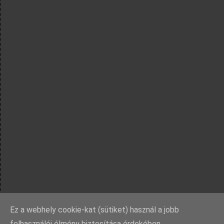
Ez a webhely cookie-kat (sütiket) használ a jobb
felhasználói élmény biztosítása érdekében.