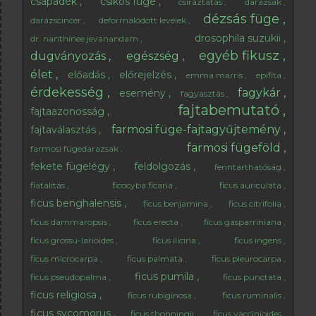
csapadék
csíkos füge
csíráztatás
darazsak
dézsás füge
darázscincér
deformálódott levelek
drosophila suzukii
dr. nanthinee jevanandam
egyéb fikusz
dugványozás
egészség
élet
előadás
előrejelzés
emma marris
epifita
érdekesség
fagykár
esemény
fagyasztás
fajtabemutató
fajtaazonosság
farmosi füge-fajtagyűjtemény
fajtaválasztás
farmosi fügeföld
farmosi fügedarazsak
fekete fügelégy
feldolgozás
fenntarthatóság
fiatalítás
ficocyba ficaria
ficus auriculata
ficus benghalensis
ficus benjamina
ficus citrifolia
ficus dammaropsis
ficus erecta
ficus gasparriniana
ficus grossu-larioides
ficus ilicina
ficus ingens
ficus microcarpa
ficus palmata
ficus pleurocarpa
ficus pumila
ficus pseudopalma
ficus punctata
ficus religiosa
ficus rubiginosa
ficus ruminalis
ficus sycomorus
ficus thonningii
ficus vaccinioides