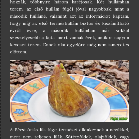
hozzák, többnyire három karéjosak. Két hullámban
terem, az első hullám fügéi jóval nagyobbak, mint a
második hullámé, valamint azt az információt kaptam,
hogy míg az első terméshullám biztos és kiszámítható
évről évre, a második hullámban már sokkal
szeszélyesebb a fajta, mert vannak évek, amikor nagyon
keveset terem. Ennek oka egyelőre még nem ismeretes
előttem.
A Pécsi óriás lila füge termései ellenkeznek a nevükkel,
mert nem teljesen lilák. Sötétzöldek, olajzöldek, vagy