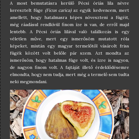
A most bemutatásra kerülő Pécsi óriás lila névre
keresztelt füge
(Ficus carica)
az egyik kedvencem, mert
amellett, hogy hatalmasra képes növeszteni a fügéit,
még ráadásul rendkívül finom íze is van, de erről majd
lentebb. A Pécsi óriás lilával való találkozás is egy
véletlen műve, mert egy ismerősöm mutatott róla
képeket, miután egy magyar termelőtől vásárolt friss
fügék között volt belőle pár szem. Azt mondta az
ismerősöm, hogy hatalmas füge volt, és ízre is nagyon,
de nagyon finom volt. A fajtáját illető érdeklődésemre
elmondta, hogy nem tudja, mert még a termelő sem tudta
neki megmondani.