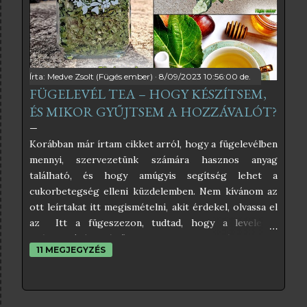
végeredmény. A fügelevélből főzött szörpnek
kimondottan különleges íze van, ami vagy ízleni fog,
vagy nem. Nekem nagyon ízlik, kimondottan frissítő
hideg szódával, szó...
Írta:
Medve Zsolt (Fügés ember)
8/09/2023 10:56:00 de.
FÜGELEVÉL TEA – HOGY KÉSZÍTSEM,
ÉS MIKOR GYŰJTSEM A HOZZÁVALÓT?
Korábban már írtam cikket arról, hogy a fügelevélben
mennyi, szervezetünk számára hasznos anyag
található, és hogy amúgyis segítség lehet a
cukorbetegség elleni küzdelemben. Nem kívánom az
ott leírtakat itt megismételni, akit érdekel, olvassa el
az Itt a fügeszezon, tudtad, hogy a levele is
gyógyhatású? című cikkemet, mert abból mindent
11 MEGJEGYZÉS
megtudhat a fügelevél, és a cukorbetegség
kapcsolatáról. Ezen cikkem a fügelevél teáról fog
szólni, és ha végigolvasod, meg fogod tudni, hogyan
kell begyűjteni és kiszárítani a fügeleveleket, és hogy