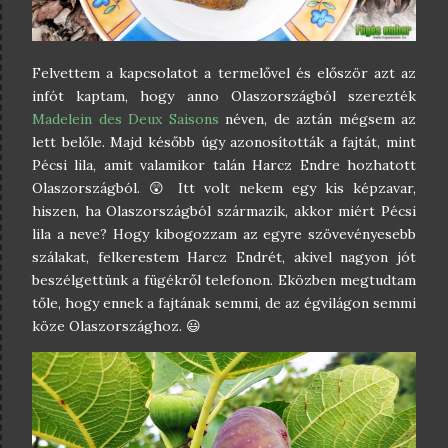
Felvettem a kapcsolatot a termelővel és először azt az
infót kaptam, hogy anno Olaszországból szerezték
Madelein des Deux Saisons
néven, de aztán mégsem az
lett belőle. Majd később úgy azonosították a fajtát, mint
Pécsi lila, amit valamikor talán Harcz Endre hozhatott
Olaszországból. 😲 Itt volt nekem egy kis képzavar,
hiszen, ha Olaszországból származik, akkor miért Pécsi
lila a neve? Hogy kibogozzam az egyre szövevényesebb
szálakat, felkerestem Harcz Endrét, akivel nagyon jót
beszélgettünk a fügékről telefonon. Eközben megtudtam
tőle, hogy ennek a fajtának semmi, de az égvilágon semmi
köze Olaszországhoz. 😃