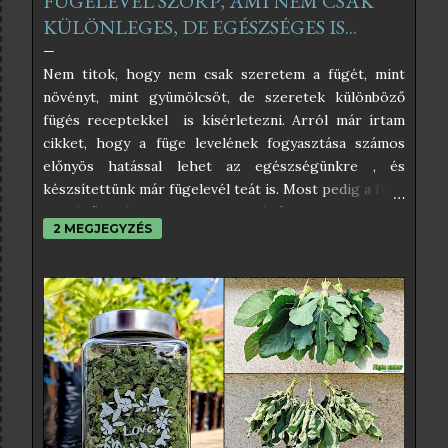
FÜGELEVÉL SZÖRP, AMI NEM CSAK
KÜLÖNLEGES, DE EGÉSZSÉGES IS...
Nem titok, hogy nem csak szeretem a fügét, mint
növényt, mint gyümölcsöt, de szeretek különböző
fügés receptekkel is kísérletezni. Arról már írtam
cikket, hogy a füge levelének fogyasztása számos
előnyös hatással lehet az egészségünkre , és
készsítettünk már fügelevél teát is. Most pedig a füge
leveléből készült szörpöt próbáltam ki, és úgy
2 MEGJEGYZÉS
éreztem, nektek is be kell, hogy mutassam. Az
interneten sok féle fügelevél szörp receptet lehet
találni, amelyek közül némelyikben egészen
elképesztő hozzávalók is vannak, amelyektől éppen
hogy csak pont egészséges nem lesz. Én az
egyszerűségben hiszek, és abban, hogy a befőzés
szabályait betartva nincs szükség tartósítószerekre
sem, ezért az én receptem teljesen egyszerű. Ha
pedig a kristálycukrot helyettesítjük valamilyen
édesítőszerrel, akkor még inkább egészséges lesz a