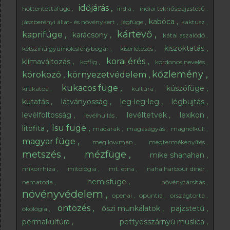
időjárás
hottentottafüge
india
indiai teknőspajzstetű
kabóca
jászberényi állat- és növénykert
jégfüge
kaktusz
kártevő
kaprifüge
karácsony
kátai aszalódó
kiszoktatás
kétszínű gyümölcsfénybogár
kísérletezés
korai érés
klímaváltozás
koffig
kordonos nevelés
közlemény
kórokozó
környezetvédelem
kukacos füge
kúszófüge
krakatoa
kultúra
kutatás
látványosság
leg-leg-leg
légbujtás
levélfoltosság
levéltetvek
lexikon
levélhullás
lsu füge
litofita
madarak
magaságyás
magnélküli
magyar füge
meg lowman
megtermékenyítés
metszés
mézfüge
mike shanahan
mikorrhiza
mitológia
mt. etna
naha harbour diner
nemisfüge
nematoda
növénytársítás
növényvédelem
openai
opuntia
országtorta
öntözés
őszi munkálatok
pajzstetű
ökológia
permakultúra
pettyesszárnyú muslica