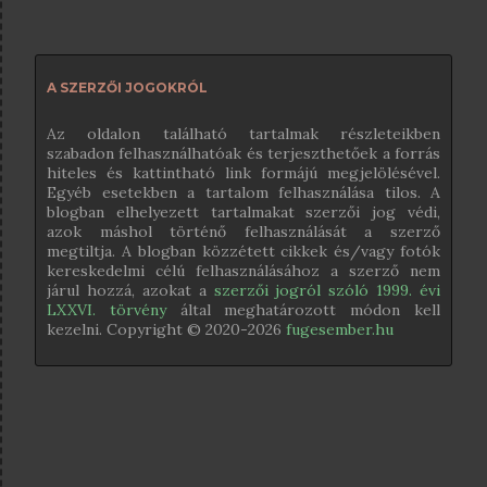
A SZERZŐI JOGOKRÓL
Az oldalon található tartalmak részleteikben
szabadon felhasználhatóak és terjeszthetőek a forrás
hiteles és kattintható link formájú megjelölésével.
Egyéb esetekben a tartalom felhasználása tilos. A
blogban elhelyezett tartalmakat szerzői jog védi,
azok máshol történő felhasználását a szerző
megtiltja. A blogban közzétett cikkek és/vagy fotók
kereskedelmi célú felhasználásához a szerző nem
járul hozzá, azokat a
szerzői jogról szóló 1999. évi
LXXVI. törvény
által meghatározott módon kell
kezelni. Copyright © 2020-
2026
fugesember.hu