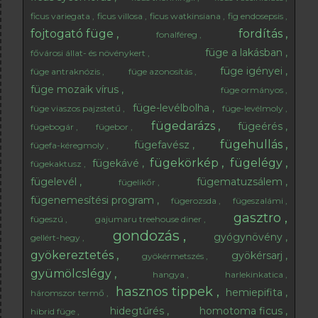
ficus variegata
ficus villosa
ficus watkinsiana
fig endosepsis
fojtogató füge
fordítás
fonalféreg
füge a lakásban
fővárosi állat- és növénykert
füge igényei
füge antraknózis
füge azonosítás
füge mozaik vírus
füge ormányos
füge-levélbolha
füge viaszos pajzstetű
füge-levélmoly
fügedarázs
fügeérés
fügebogár
fügebor
fügehullás
fügefavész
fügefa-kéregmoly
fügekörkép
fügelégy
fügekávé
fügekaktusz
fügelevél
fügematuzsálem
fügelikőr
fügenemesítési program
fügerozsda
fügeszalámi
gasztro
fügeszú
gajumaru treehouse diner
gondozás
gyógynövény
gellért-hegy
gyökereztetés
gyökérsarj
gyökérmetszés
gyümölcslégy
hangya
harlekinkatica
hasznos tippek
hemiepifita
háromszor termő
hidegtűrés
homotoma ficus
hibrid füge