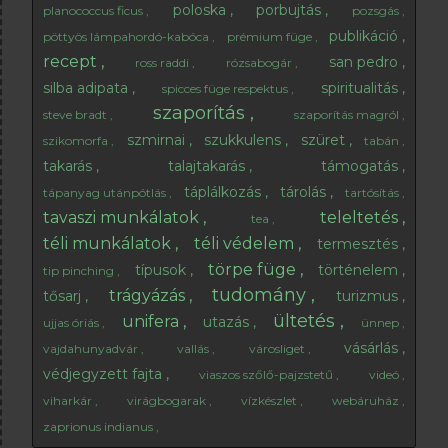
poloska
porbujtás
planococcus ficus
pozsgás
publikáció
pöttyös lámpahordó-kabóca
prémium füge
recept
san pedro
ross raddi
rózsabogár
silba adipata
spiritualitás
spicces füge respektus
szaporítás
steve bradt
szaporítás magról
szmirnai
szukkulens
szüret
szikomorfa
tabán
takarás
talajtakarás
támogatás
táplálkozás
tárolás
tápanyag utánpótlás
tartósítás
tavaszi munkálatok
teleltetés
tea
téli munkálatok
téli védelem
termesztés
törpe füge
típusok
történelem
tip pinching
tudomány
trágyázás
tősarj
turizmus
ültetés
unifera
utazás
ujjas óriás
ünnep
vásárlás
vajdahunyadvár
vallás
városliget
védjegyzett fajta
viaszos szőlő-pajzstetű
videó
viharkár
virágbogarak
vízkészlet
webáruház
zaprionus indianus