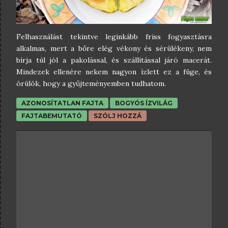
Felhasználást tekintve leginkább friss fogyasztásra
alkalmas, mert a bőre elég vékony és sérülékeny, nem
bírja túl jól a pakolással, és szállítással járó macerát.
Mindezek ellenére nekem nagyon ízlett ez a füge, és
örülök, hogy a gyűjteményemben tudhatom.
AZONOSÍTATLAN FAJTA
BOGYÓS ÍZVILÁG
FAJTABEMUTATÓ
SZÓLJ HOZZÁ