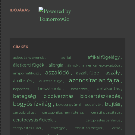
abból milyen módon tudsz teát készíteni. A fügelevél
IDŐJÁRÁS
tea természetesen nem csak cukorbetegek számára
ajánlható. Ha szeretsz teázni, akkor kiválthat egy-egy
csésze fekete teát, aminek áldásos hatása leginkább
este lesz érezhető. A fügelevélben ugyanis nincsenek
élénkítő anyagok, így nem fogják gátolni az esti
elalvást. Emellett rendkívül kellemes illata van, főleg
CÍMKÉK
ha pár csepp mézzel édesítjük. 😊 Milyen fügelevél
afrikai fügelégy
aclees taiwanensis
adriai
alkalmas tea alapanyagnak? Csak e...
állatkerti fügék
allergia
álmok
amerikai lepkekabóca
aszalódó
aszály
aszalt füge
ámpolnafikusz
azonosítatlan fajta
átültetés
ausztrál füge
beszámoló
betakarítás
beporzás
beszerzés
betegség
biodiverzitás
biokertészkedés
bogyós ízvilág
bujtás
boldog gyümi
budai vár
carpobrotus
carpophilus hemipterus
ceratitis capitata
ceratocystis ficicola
ceroplastes ceriferus
ceroplastes rusci
chatgpt
christian ziegler
crna