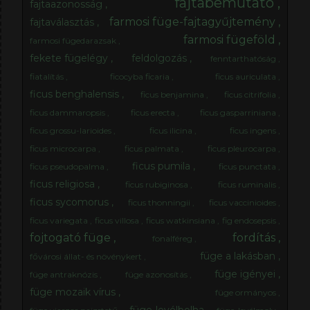
fajtabemutató
fajtaazonosság
farmosi füge-fajtagyűjtemény
fajtaválasztás
farmosi fügeföld
farmosi fügedarazsak
fekete fügelégy
feldolgozás
fenntarthatóság
fiatalítás
ficocyba ficaria
ficus auriculata
ficus benghalensis
ficus benjamina
ficus citrifolia
ficus dammaropsis
ficus erecta
ficus gasparriniana
ficus grossu-larioides
ficus ilicina
ficus ingens
ficus microcarpa
ficus palmata
ficus pleurocarpa
ficus pumila
ficus pseudopalma
ficus punctata
ficus religiosa
ficus rubiginosa
ficus ruminalis
ficus sycomorus
ficus thonningii
ficus vaccinioides
ficus variegata
ficus villosa
ficus watkinsiana
fig endosepsis
fojtogató füge
fordítás
fonalféreg
füge a lakásban
fővárosi állat- és növénykert
füge igényei
füge antraknózis
füge azonosítás
füge mozaik vírus
füge ormányos