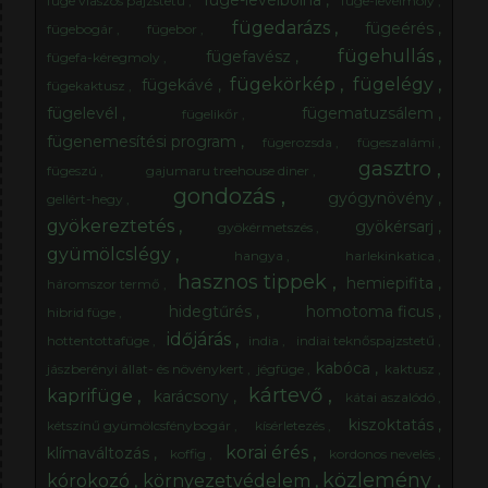
füge-levélbolha
füge viaszos pajzstetű
füge-levélmoly
fügedarázs
fügeérés
fügebogár
fügebor
fügehullás
fügefavész
fügefa-kéregmoly
fügekörkép
fügelégy
fügekávé
fügekaktusz
fügelevél
fügematuzsálem
fügelikőr
fügenemesítési program
fügerozsda
fügeszalámi
gasztro
fügeszú
gajumaru treehouse diner
gondozás
gyógynövény
gellért-hegy
gyökereztetés
gyökérsarj
gyökérmetszés
gyümölcslégy
hangya
harlekinkatica
hasznos tippek
hemiepifita
háromszor termő
hidegtűrés
homotoma ficus
hibrid füge
időjárás
hottentottafüge
india
indiai teknőspajzstetű
kabóca
jászberényi állat- és növénykert
jégfüge
kaktusz
kártevő
kaprifüge
karácsony
kátai aszalódó
kiszoktatás
kétszínű gyümölcsfénybogár
kísérletezés
korai érés
klímaváltozás
koffig
kordonos nevelés
közlemény
kórokozó
környezetvédelem