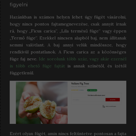
figyelni
Hazánkban is számos helyen lehet úgy fügét vásárolni,
hogy nincs pontos fajtamegnevezése, csak annyit írnak
rá, hogy „Ficus carica”, „Lila termésű füge” vagy éppen
„Termő füge”. Ezekkel nincsen alapból baj, nem állítanak
semmi valótlant. A baj annyi velük mindössze, hogy
rendkívül pontatlanok. A Ficus carica az a közönséges
füge faj neve.
Ide sorolunk több száz, vagy akár ezernél
is több ehető füge fajtát
is annak színétől, és ízétől
függetlenül.
Ezért olyan fügét, amin nincs feltüntetve pontosan a fajta