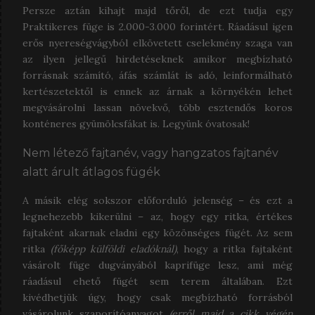
Persze aztán kihajt majd tőről, de ezt tudja egy
Praktikeres füge is 2.000-3.000 forintért. Ráadásul igen
erős nyereségvágyból elkövetett cselekmény szaga van
az ilyen jellegű hirdetéseknek amikor megbízható
forrásnak számító, áfás számlát is adó, leinformálható
kertészetektől is ennek az árnak a környékén lehet
megvásárolni lassan növekvő, több esztendős koros
konténeres gyümölcsfákat is. Legyünk óvatosak!
Nem létező fajtanév, vagy hangzatos fajtanév
alatt árult átlagos fügék
A másik elég sokszor előforduló jelenség – és ezt a
legnehezebb kikerülni – az, hogy egy ritka, értékes
fajtaként akarnak eladni egy közönséges fügét. Az sem
ritka
(főképp külföldi eladóknál)
, hogy a ritka fajtaként
vásárolt füge dugványából kaprifüge lesz, ami még
ráadásul ehető fügét sem terem általában. Ezt
kivédhetjük úgy, hogy csak megbízható forrásból
vásárolunk szaporítóanyagot
(erről majd a cikk végén