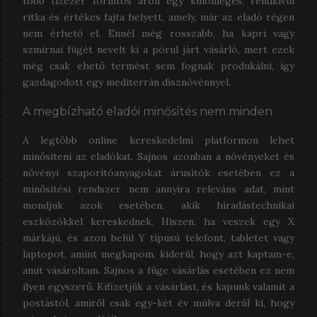
több tízezer forintos áron egy különleges, rendkívül
ritka és értékes fajta helyett, amely, már az eladó régen
nem érhető el. Ennél még rosszabb, ha kapri vagy
szmirnai fügét nevelt ki a pórul járt vásárló, mert ezek
még csak ehető termést sem fognak produkálni, így
gazdagodott egy mediterrán dísznövénnyel.
A megbízható eladói minősítés nem minden
A legtöbb online kereskedelmi platformon lehet
minősíteni az eladókat. Sajnos azonban a növényeket és
növényi szaporítóanyagokat árusítók esetében ez a
minősítési rendszer nem annyira releváns adat, mint
mondjuk azok esetében, akik híradástechnikai
eszközökkel kereskednek. Hiszen, ha veszek egy X
márkájú, és azon belül Y típusú telefont, tabletet vagy
laptopot, amint megkapom, kiderül, hogy azt kaptam-e,
amit vásároltam. Sajnos a füge vásárlás esetében ez nem
ilyen egyszerű. Kifizetjük a vásárlást, és kapunk valamit a
postástól, amiről csak egy-két év múlva derül ki, hogy