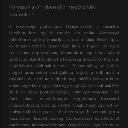
Keressük a jó hírben álló, megbízható
forrásokat!
A közösségi platformok térnyerésével a vásárlók
kezében lett egy új eszköz. Az online közösségi
felületen rengeteg tematikus csoportosulás létezik. Igaz
ez minden témára éppen úgy, mint a fügére. Az ilyen
tematikus csoportokban, fórumokon meg lehet találni
azokat az eladókat, akiket a közösség hozzáértő tagjai is
megbízható eladónak tartanak. Valószínűleg az általuk
megírt árcímkéken vastagabban fogott a toll, mint a
csalókén, de ettől ne ijedjünk meg. Inkább fizessen ki az
ember egy-két dugványért egy megbízható eladónak 20-
30 Euró plusz postaköltséget, mint egy csalónak 5-10
Euró plusz postaköltséget. Megbízható forrásból
megközelítőleg zéró az esélye annak, hogy egy-két év
múlva csalódás legyen a történet vége, hiszen addigra a
vásárláskor kiadott összeg többszörösét költöttük el
öntözésre, növényvédelemre, trágyázásra. Igaz itt is az