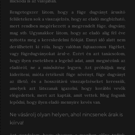
micsoda is az valójában.
Rengetegszer látom, hogy a füge dugványt árusító
felületeken sok a visszajelzés, hogy az eladó megbízható,
mert rendben megérkezett a megrendelt füge, dugvány,
mag stb. Ugyanakkor látom, hogy az eladó alig fél éve
nyitotta meg a kereskedelmi fiókját. Ennyi idő alatt nem
derülhetett ki róla, hogy valóban fajtaazonos fügéket,
vagy fügedugványokat árul-e. Ezért én azt tanácsolom,
hogy ilyen esetekben a legelső adat, amit megnézünk az
eladóról, ne a minősítése legyen. Azt próbáljuk meg
kideríteni, mióta értékesít füge növényt, füge dugványt
az illető, és a hosszútávú visszajelzéseket keressük,
amelyek azt látszanak igazolni, hogy korábbi vevők
elégedettek, mert azt kapták, amit vettek. Meg fogunk
lepődni, hogy ilyen eladó mennyire kevés van.
Ne vásárolj olyan helyen, ahol nincsenek árak is
kiírva!
Azt gondolom, hogy ahogyan a moziban előre tudjuk,