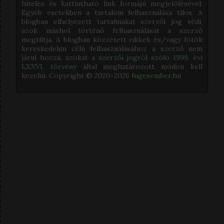
hiteles és kattintható link formájú megjelölésével.
Egyéb esetekben a tartalom felhasználása tilos. A
blogban elhelyezett tartalmakat szerzői jog védi,
azok máshol történő felhasználását a szerző
megtiltja. A blogban közzétett cikkek és/vagy fotók
kereskedelmi célú felhasználásához a szerző nem
járul hozzá, azokat a
szerzői jogról szóló 1999. évi
LXXVI. törvény
által meghatározott módon kell
kezelni. Copyright © 2020-
2026
fugesember.hu