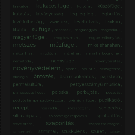
kukacos füge
kúszófüge
krakatoa
kultúra
kutatás
látványosság
leg-leg-leg
légbujtás
levélfoltosság
levéltetvek
lexikon
levélhullás
lsu füge
litofita
madarak
magaságyás
magnélküli
magyar füge
meg lowman
megtermékenyítés
metszés
mézfüge
mike shanahan
mikorrhiza
mitológia
mt. etna
naha harbour diner
nemisfüge
nematoda
növénytársítás
növényvédelem
openai
opuntia
országtorta
öntözés
őszi munkálatok
pajzstetű
ökológia
permakultúra
pettyesszárnyú muslica
poloska
porbujtás
planococcus ficus
pozsgás
publikáció
pöttyös lámpahordó-kabóca
prémium füge
recept
san pedro
ross raddi
rózsabogár
silba adipata
spiritualitás
spicces füge respektus
szaporítás
steve bradt
szaporítás magról
szmirnai
szukkulens
szüret
szikomorfa
tabán