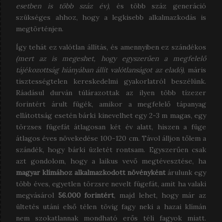
esetben is több száz év)
, és több száz generáció
szükséges ahhoz, hogy a legkisebb alkalmazkodás is
megtörténjen.
Így tehát ez valótlan állítás, és amennyiben ez szándékos
(mert az is megeshet, hogy egyszerűen a megfelelő
tájékozottság hiányában állít valótlanságot az eladó)
, máris
tisztességtelen kereskedelmi gyakorlatról beszélünk.
Ráadásul durván túlárazottak az ilyen több tízezer
forintért árult fügék, amikor a megfelelő tápanyag
ellátottság esetén bárki kinevelhet egy 2-3 m magas, egy
törzses fügefát átlagosan két év alatt, hiszen a füge
átlagos éves növekedése 100-120 cm. Távol álljon tőlem a
szándék, hogy bárki üzletét rontsam. Egyszerűen csak
azt gondolom, hogy a laikus vevő megtévesztése, ha
magyar klímához alkalmazkodott növényként
árulunk egy
több éves, egyetlen törzsre nevelt fügefát, amit ha valaki
megvásárol
56.000 forintért
, majd lehet, hogy már az
ültetés utáni első télen tövig fagy neki a hazai klímán
nem szokatlannak mondható erős téli fagyok miatt.