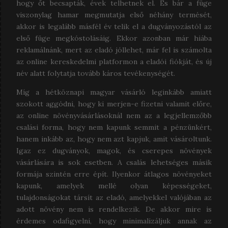
hogy őt becsapták, évek telhetnek el. És bár a füge
viszonylag hamar megmutatja első néhány termését,
akkor is legalább másfél év telik el a dugványozástól az
első füge megkóstolásáig. Ekkor azonban már hiába
reklamálnánk, mert az eladó jóllehet, már fel is számolta
az online kereskedelmi platformon a eladói fiókját, és új
név alatt folytatja tovább káros tevékenységét.
Míg a hétköznapi magyar vásárló leginkább amiatt
szokott aggódni, hogy ki merjen-e fizetni valamit előre,
az online növényvásárlásoknál nem az a legjellemzőbb
csalási forma, hogy nem kapunk semmit a pénzünkért,
hanem inkább az, hogy nem azt kapjuk, amit vásároltunk.
Igaz ez dugványok, magok, és cserepes növények
vásárlására is sok esetben. A csalás lehetséges másik
formája szintén erre épít. Ilyenkor átlagos növényeket
kapunk, amelyek mellé olyan képességeket,
tulajdonságokat társít az eladó, amelyekkel valójában az
adott növény nem is rendelkezik. De akkor mire is
érdemes odafigyelni, hogy minimalizáljuk annak az