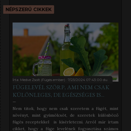
ó
NÉPSZERŰ CIKKEK
l
j
h
o
z
z
á
!
Írta:
Medve Zsolt (Fügés ember)
7/23/2024 07:43:00 du.
FÜGELEVÉL SZÖRP, AMI NEM CSAK
KÜLÖNLEGES, DE EGÉSZSÉGES IS...
Nem titok, hogy nem csak szeretem a fügét, mint
növényt, mint gyümölcsöt, de szeretek különböző
fügés receptekkel is kísérletezni. Arról már írtam
cikket, hogy a füge levelének fogyasztása számos