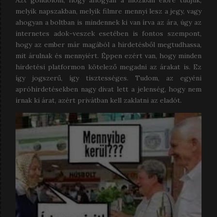
melyik napszakban, melyik filmre mennyi lesz a jegy, vagy
ahogyan a boltban is mindennek ki van írva az ára, úgy az
internetes adok-veszek esetében is fontos szempont,
hogy az ember már magából a hirdetésből megtudhassa,
mit árulnak és mennyiért. Éppen ezért van, hogy minden
hirdetési platformon kötelező megadni az árakat is. Ez
így jogszerű, így tisztességes. Tudom, az egyéni
apróhirdetésekben nagy divat lett a jelenség, hogy nem
írnak ki árat, azért privátban kell zaklatni az eladót.