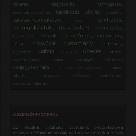
takarás
talajtakarás
támogatás
táplálkozás
tárolás
tápanyag utánpótlás
tartósítás
tavaszi munkálatok
teleltetés
tea
téli munkálatok
téli védelem
termesztés
törpe füge
típusok
történelem
tip pinching
tudomány
trágyázás
tősarj
turizmus
ültetés
unifera
utazás
ujjas óriás
ünnep
vásárlás
vajdahunyadvár
vallás
városliget
védjegyzett fajta
viaszos szőlő-pajzstetű
videó
viharkár
virágbogarak
vízkészlet
webáruház
zaprionus indianus
A SZERZŐI JOGOKRÓL
Az oldalon található tartalmak részleteikben
szabadon felhasználhatóak és terjeszthetőek a forrás