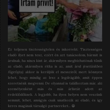
Ez teljesen tisztességtelen és inkorrekt. Tisztességes
eladó ilyet nem tesz, ezért én azt tanácsolom, bármit is
árulnak, ha nincs kint ár, akármilyen megbízhatónak tűnik
az eladó, akármilyen ritka is az, amit árul
(esetünkben
fügefajta)
, akkor is kerüljük el messziről, mert könnyen
lehet, hogy mindig az lesz a legdrágább, amit éppen
szeretnénk megvenni. De olyannal is találkoztam már, aki
személyenként más és más árlistát adott az
érdeklődőknek. A legjobb, ha ilyen helyen nem veszünk
semmit, lehet, amúgyis csak unatkozik az eladó, és így
keres magának társalgó partnereket... 😁