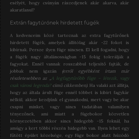
esélyét, hogy csúnyán rászedjenek akár akarva, akár
akaratlanul?
Extrán fagytűrőnek hirdetett fügék
A kedvenceim közé tartoznak az extra fagytűrőnek
hirdetett fügék, amelyek állítólag akár -22 fokot is
kibírnak. Persze ilyen füge nincsen. El kell fogadni, hogy
a fügék nagy általánosságban -15 fokig tolerálják a
fagyokat. Ennél vannak rosszabbul teljesítő fajták, de
jobbak nem igazán
(erről egyébként írtam már
részletesebben az
„
A legfagytűrőbb füge – létezik, vagy
csak városi legenda?
című cikkemben)
. Ha valaki azt állítja,
hogy az általa árult füge ennél többet is kibírt fagykár
nélkül, akkor kezdjünk el gyanakodni, mert vagy be akar
csapni minket, vagy nincs tudatában valamilyen
tényezőnek, ami miatt a fügebokor közvetlen
környezetében akkor sincs hidegebb -15 foknál, ha
amúgy a kert többi részén hidegebb van. Ilyen lehet egy
fűtött épület közelsége, egy füge bokor alatt húzódó