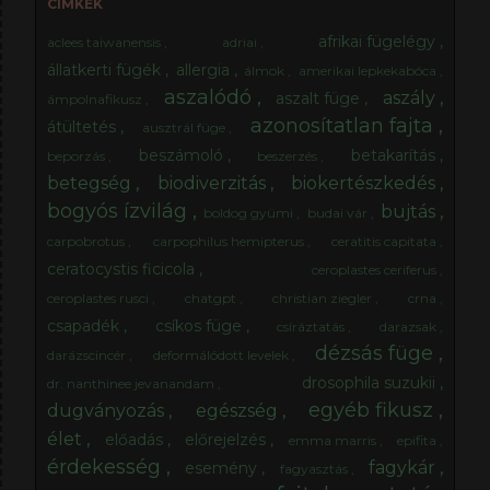
elalvást. Emellett rendkívül kellemes illata van, főleg
CÍMKÉK
ha pár csepp mézzel édesítjük. 😊 Milyen fügelevél
afrikai fügelégy
aclees taiwanensis
adriai
alkalmas tea alapanyagnak? Csak e...
állatkerti fügék
allergia
álmok
amerikai lepkekabóca
aszalódó
aszály
aszalt füge
ámpolnafikusz
azonosítatlan fajta
átültetés
ausztrál füge
beszámoló
betakarítás
beporzás
beszerzés
betegség
biodiverzitás
biokertészkedés
bogyós ízvilág
bujtás
boldog gyümi
budai vár
carpobrotus
carpophilus hemipterus
ceratitis capitata
ceratocystis ficicola
ceroplastes ceriferus
ceroplastes rusci
chatgpt
christian ziegler
crna
csapadék
csíkos füge
csíráztatás
darazsak
dézsás füge
darázscincér
deformálódott levelek
drosophila suzukii
dr. nanthinee jevanandam
egyéb fikusz
dugványozás
egészség
élet
előadás
előrejelzés
emma marris
epifita
érdekesség
fagykár
esemény
fagyasztás