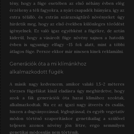
tény, hogy a füge esetében az első néhány évben elég
érzékeny a téli fagyokra, a nyári csapadék hiányára, így az
extra télálló, és extrán szárazságtűrő növényeket úgy
hirdetik meg, hogy az első években különleges törődést
igényelnek. Ez való igaz egyébként a fügékre, de aztán
kiderül, hogy a vásárolt füge növény sajnos a hatodik
évben is ugyanúgy elfagy -15 fok alatt, mint a többi
átlagos füge. Persze ekkor már nincsen kinek reklamálni.
Generációk óta a mi klímánkhoz
alkalmazkodott fügék
A másik nagy kedvencem, amikor valaki 1,5-2 méteres
törzses fügefákat kínál eladásra úgy meghirdetve, hogy
azok a fák generációk óta hazai klímához szoktak,
alkalmazkodtak. Na ez az igazi nagy átverés és csalás,
hiszen a dugványozással, légbujtással, és egyéb vegetatív
módon történő szaporításkor genetikailag a szülővel
teljesen azonos növény jön létre, ergo semmilyen
genetikai módosulás nem történik.