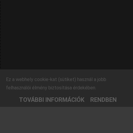
Ez a webhely cookie-kat (sütiket) használ a jobb
felhasználói élmény biztosítása érdekében.
TOVÁBBI INFORMÁCIÓK
RENDBEN
Rovatok
Barátaink