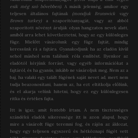
esik még szó bővebben)
. A másik jelenség, amikor egy
teljesen általános fajtának
(mondjuk Brunswick vagy
Brown turkey)
a szaporítóanyagát, vagy az abból
szaporított növényt árulják olyan hangzatos nevek alatt,
amiből arra lehet következtetni, hogy az egy különleges
füge. Mielőtt vásárolunk egy füge fajtát, mindig
keressünk rá a fajtára. Gyanakodjunk ha az eladón kívül
sehol máshol sem találunk róla említést. Ilyenkor az
eladótól kérjünk forrást, vagy egyéb információkat a
fajtáról, és ha gyanús, inkább ne vásároljuk meg. Nem az a
baj, ha valaki egy talált fügének saját nevet ad, mert nem
tudja beazonosítani, hanem az, ha ezt eltitkolja előlünk,
és el akarja velünk hitetni, hogy ez egy különlegesen
ritka és értékes fajta.
Itt is igaz, amit fentebb írtam. A nem tisztességes
szándékú eladók sikeressége itt is azon alapul, hogy
mire a vásárolt füge teremni fog, és rájön az áldozat,
hogy egy teljesen egyszerű és hétköznapi fügét vett