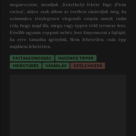
megnevezése, mondjuk „Keszthelyi fekete füge (Ficus
carica)”, akkor csak abban az esetben vásároljuk meg, ha
számunkra ténylegesen elegendő csupán annyit tudni
róla, hogy majd lila, sárga, vagy éppen zöld termése lesz.
Később ugyanis roppant nehéz lesz kinyomozni a fajtáját,
ha erre támadna igényünk. Nem lehetetlen, csak épp
majdnem lehetetlen.
FAJTAAZONOSSÁG
HASZNOS TIPPEK
HIDEGTŰRÉS
VÁSÁRLÁS
SZÓLJ HOZZÁ