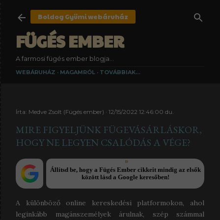
Ugrás a fő tartalomra
Boldog Gyümi
webáruház
FÜGÉS EMBER
A farmosi fügés ember blogja...
WEBÁRUHÁZ
MAGAMRÓL
TOVÁBBIAK…
Írta:
Medve Zsolt (Fügés ember)
12/15/2022 12:46:00 du.
MIRE FIGYELJÜNK FÜGEVÁSÁRLÁSKOR,
HOGY NE LEGYEN CSALÓDÁS A VÉGE?
Állítsd be, hogy a Fügés Ember cikkeit mindig az elsők
között lásd a Google keresőben!
A különböző online kereskedési platformokon, ahol
leginkább magánszemélyek árulnak, szép számmal