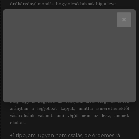
örökérvényű mondás, hogy olcsó húsnak híg a leve.
×
Ha pedig a pénztárcánk nem ad lehetőséget ilyen
összegű vásárlásra, akkor inkább keressünk fel egy
kertészetet a közelünkben, menjünk be, és két-három
ezer forintért vásároljunk ott egy cserepes fügét, mert
még úgy is nagyobb az esélyünk arra, hogy ár-érték
arányban a legjobbat kapjuk, mintha ismeretlenektől
vásárolnánk valamit, ami végül nem az lesz, aminek
eladták.
+1 tipp, ami ugyan nem csalás, de érdemes rá