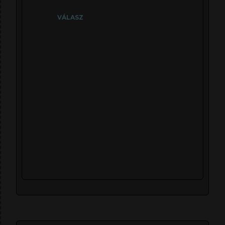
VÁLASZ
S
z