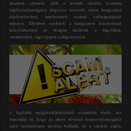
akadnak olyanok, akik a leendő vásárló szakmai
tájékozatlanságára alapozva tesznek olyan hangzatos
kijelentéseket, amelyeknek semmi valóságalapjuk
nincsen. Ellenben ezeknek a hangzatos frázisoknak
köszönhetően jó drágán hirdetik a fügefákat,
csemetéket, vagy éppen a dugványokat.
A legtöbb megkérdőjelezhető szándékú eladó azt
használja ki, hogy az adott növényi szaporítóanyagból
mire termőképes növény fejlődik, és a vásárló rájön,