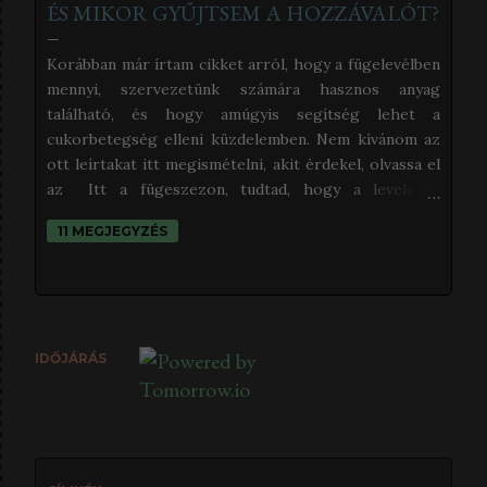
ÉS MIKOR GYŰJTSEM A HOZZÁVALÓT?
Korábban már írtam cikket arról, hogy a fügelevélben
mennyi, szervezetünk számára hasznos anyag
található, és hogy amúgyis segítség lehet a
cukorbetegség elleni küzdelemben. Nem kívánom az
ott leírtakat itt megismételni, akit érdekel, olvassa el
az Itt a fügeszezon, tudtad, hogy a levele is
gyógyhatású? című cikkemet, mert abból mindent
11 MEGJEGYZÉS
megtudhat a fügelevél, és a cukorbetegség
kapcsolatáról. Ezen cikkem a fügelevél teáról fog
szólni, és ha végigolvasod, meg fogod tudni, hogyan
kell begyűjteni és kiszárítani a fügeleveleket, és hogy
abból milyen módon tudsz teát készíteni. A fügelevél
IDŐJÁRÁS
tea természetesen nem csak cukorbetegek számára
ajánlható. Ha szeretsz teázni, akkor kiválthat egy-egy
csésze fekete teát, aminek áldásos hatása leginkább
este lesz érezhető. A fügelevélben ugyanis nincsenek
élénkítő anyagok, így nem fogják gátolni az esti