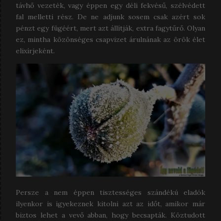
távhő vezeték, vagy éppen egy déli fekvésű, szélvédett
fal melletti rész. De ne adjunk sosem csak azért sok
pénzt egy fügéért, mert azt állítják, extra fagytűrő. Olyan
ez, mintha közönséges csapvizet árulnának az örök élet
elixírjeként.
Persze a nem éppen tisztességes szándékú eladók
ilyenkor is igyekeznek kitolni azt az időt, amikor már
biztos lehet a vevő abban, hogy becsapták. Köztudott