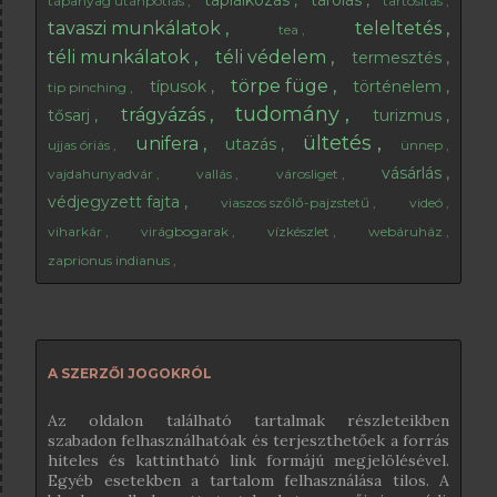
táplálkozás
tárolás
tápanyag utánpótlás
tartósítás
tavaszi munkálatok
teleltetés
tea
téli munkálatok
téli védelem
termesztés
törpe füge
típusok
történelem
tip pinching
tudomány
trágyázás
tősarj
turizmus
ültetés
unifera
utazás
ujjas óriás
ünnep
vásárlás
vajdahunyadvár
vallás
városliget
védjegyzett fajta
viaszos szőlő-pajzstetű
videó
viharkár
virágbogarak
vízkészlet
webáruház
zaprionus indianus
A SZERZŐI JOGOKRÓL
Az oldalon található tartalmak részleteikben
szabadon felhasználhatóak és terjeszthetőek a forrás
hiteles és kattintható link formájú megjelölésével.
Egyéb esetekben a tartalom felhasználása tilos. A