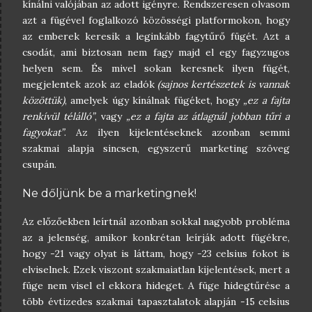
kínálni valójában az adott igényre. Rendszeresen olvasom
azt a fügével foglalkozó közösségi platformokon, hogy
az emberek keresik a leginkább fagytűrő fügét. Azt a
csodát, ami biztosan nem fagy majd el egy fagyzugos
helyen sem. És mivel sokan keresnek ilyen fügét,
megjelentek azok az eladók
(sajnos kertészetek is vannak
közöttük)
, amelyek úgy kínálnak fügéket, hogy
„ez a fajta
renkívül télálló”
, vagy
„ez a fajta az átlagnál jobban tűri a
fagyokat”
. Az ilyen kijelentéseknek azonban semmi
szakmai alapja sincsen, egyszerű marketing szöveg
csupán.
Ne dőljünk be a marketingnek!
Az előzőekben leírtnál azonban sokkal nagyobb probléma
az a jelenség, amikor konkrétan leírják adott fügékre,
hogy -21 vagy olyat is láttam, hogy -23 celsius fokot is
elviselnek. Ezek viszont szakmaiatlan kijelentések, mert a
füge nem visel el ekkora hideget. A füge hidegtűrése a
több évtizedes szakmai tapasztalatok alapján -15 celsius