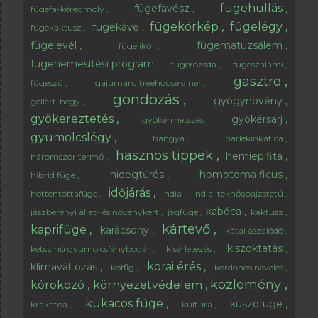
fügehullás
fügefavész
fügefa-kéregmoly
fügekörkép
fügelégy
fügekávé
fügekaktusz
fügelevél
fügematuzsálem
fügelikőr
fügenemesítési program
fügerozsda
fügeszalámi
gasztro
fügeszú
gajumaru treehouse diner
gondozás
gyógynövény
gellért-hegy
gyökereztetés
gyökérsarj
gyökérmetszés
gyümölcslégy
hangya
harlekinkatica
hasznos tippek
hemiepifita
háromszor termő
hidegtűrés
homotoma ficus
hibrid füge
időjárás
hottentottafüge
india
indiai teknőspajzstetű
kabóca
jászberényi állat- és növénykert
jégfüge
kaktusz
kártevő
kaprifüge
karácsony
kátai aszalódó
kiszoktatás
kétszínű gyümölcsfénybogár
kísérletezés
korai érés
klímaváltozás
koffig
kordonos nevelés
közlemény
kórokozó
környezetvédelem
kukacos füge
kúszófüge
krakatoa
kultúra