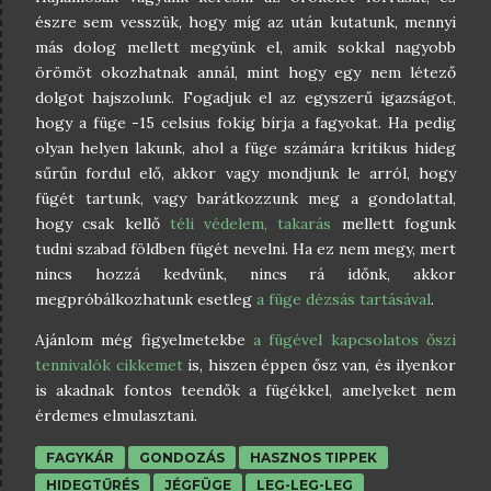
észre sem vesszük, hogy míg az után kutatunk, mennyi
más dolog mellett megyünk el, amik sokkal nagyobb
örömöt okozhatnak annál, mint hogy egy nem létező
dolgot hajszolunk. Fogadjuk el az egyszerű igazságot,
hogy a füge -15 celsius fokig bírja a fagyokat. Ha pedig
olyan helyen lakunk, ahol a füge számára kritikus hideg
sűrűn fordul elő, akkor vagy mondjunk le arról, hogy
fügét tartunk, vagy barátkozzunk meg a gondolattal,
hogy csak kellő
téli védelem, takarás
mellett fogunk
tudni szabad földben fügét nevelni. Ha ez nem megy, mert
nincs hozzá kedvünk, nincs rá időnk, akkor
megpróbálkozhatunk esetleg
a füge dézsás tartásával
.
Ajánlom még figyelmetekbe
a fügével kapcsolatos őszi
tennivalók cikkemet
is, hiszen éppen ősz van, és ilyenkor
is akadnak fontos teendők a fügékkel, amelyeket nem
érdemes elmulasztani.
FAGYKÁR
GONDOZÁS
HASZNOS TIPPEK
HIDEGTŰRÉS
JÉGFÜGE
LEG-LEG-LEG