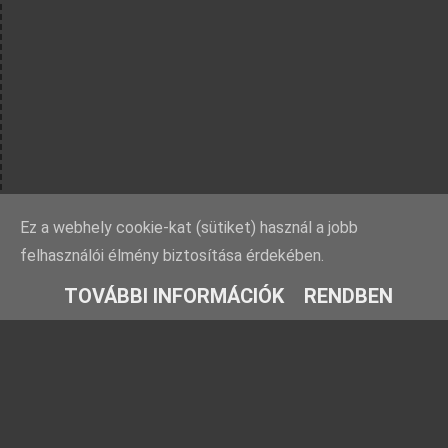
Ez a webhely cookie-kat (sütiket) használ a jobb
felhasználói élmény biztosítása érdekében.
TOVÁBBI INFORMÁCIÓK
RENDBEN
Rovatok
Barátaink
Farmosi füge-
Ezt fald fel!