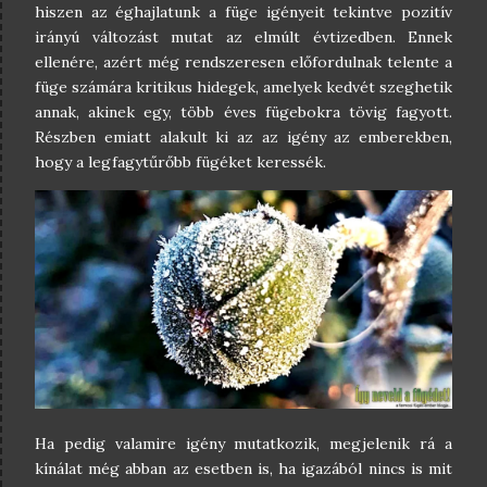
hiszen az éghajlatunk a füge igényeit tekintve pozitív
irányú változást mutat az elmúlt évtizedben. Ennek
ellenére, azért még rendszeresen előfordulnak telente a
füge számára kritikus hidegek, amelyek kedvét szeghetik
annak, akinek egy, több éves fügebokra tövig fagyott.
Részben emiatt alakult ki az az igény az emberekben,
hogy a legfagytűrőbb fügéket keressék.
Ha pedig valamire igény mutatkozik, megjelenik rá a
kínálat még abban az esetben is, ha igazából nincs is mit