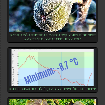
FAGYRIADÓ A KERTBEN: HOGYAN ÓVJUK MEG FÜGÉINKET
A -15 CELSIUS-FOK ALATTI HIDEGTŐL?
KELL-E TAKARNI A FÜGÉT, AZ EGYRE ENYHÉBB TELEINKEN?