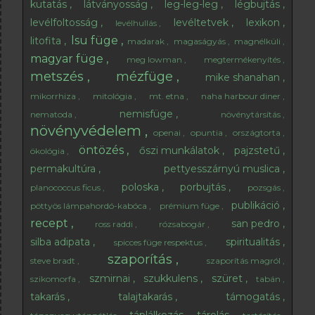
kutatás
látványosság
leg-leg-leg
légbujtás
levélfoltosság
levéltetvek
lexikon
levélhullás
lsu füge
litofita
madarak
magaságyás
magnélküli
magyar füge
meg lowman
megtermékenyítés
metszés
mézfüge
mike shanahan
mikorrhiza
mitológia
mt. etna
naha harbour diner
nemisfüge
nematoda
növénytársítás
növényvédelem
openai
opuntia
országtorta
öntözés
őszi munkálatok
pajzstetű
ökológia
permakultúra
pettyesszárnyú muslica
poloska
porbujtás
planococcus ficus
pozsgás
publikáció
pöttyös lámpahordó-kabóca
prémium füge
recept
san pedro
ross raddi
rózsabogár
silba adipata
spiritualitás
spicces füge respektus
szaporítás
steve bradt
szaporítás magról
szmirnai
szukkulens
szüret
szikomorfa
tabán
takarás
talajtakarás
támogatás