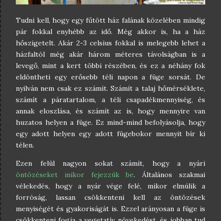
Tudni kell, hogy egy fűtött ház falának közelében mindig
pár fokkal enyhébb az idő. Még akkor is, ha a ház
hőszigetelt. Akár 2-3 celsius fokkal is melegebb lehet a
házfaltól még akár három méteres távolságban is a
levegő, mint a kert többi részében, és ez a néhány fok
eldöntheti egy erősebb téli napon a füge sorsát. De
nyilván nem csak ez számít. Számít a talaj hőmérséklete,
számít a páratartalom, a téli csapadékmennyiség, és
annak eloszlása, és számít az is, hogy mennyire van
huzatos helyen a füge. Ez mind-mind befolyásolja, hogy
egy adott helyen egy adott fügebokor mennyit bír ki
télen.
Ezen felül nagyon sokat számít, hogy a nyári
öntözéseket mikor fejezzük be
. Általános szakmai
vélekedés, hogy a nyár vége felé, mikor elmúlik a
forróság, lassan csökkenteni kell az öntözések
menyiségét és gyakoriságát is. Ezzel arányosan a füge is
csökkenteni fogja a vegetatív növekedést, és jobban tud