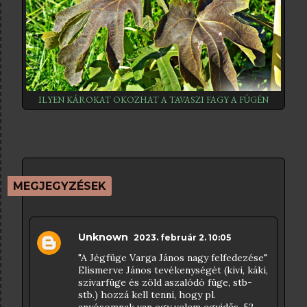
ILYEN KÁROKAT OKOZHAT A TAVASZI FAGY A FÜGÉN
MEGJEGYZÉSEK
Unknown
2023. február 2. 10:05
"A Jégfüge Varga János nagy felfedezése"
Elismerve János tevékenységét (kivi, káki,
szivarfüge és zöld aszalódó füge, stb-
stb.) hozzá kell tenni, hogy pl.
anyósomnak van egy velem egyidős, 52