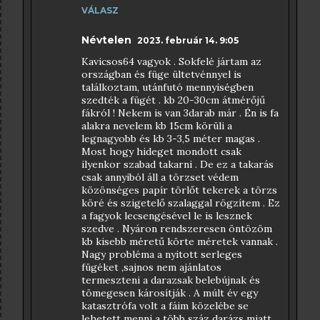
VÁLASZ
Névtelen
2023. február 14. 9:05
Kavicsos64 vagyok . Sokfelé jártam az
országban és füge ültetvénnyel is
találkoztam, utánfutó mennyiségben
szedték a fügét . kb 20-30cm átmérőjű
fákról ! Nekem is van 3darab már . Én is fa
alakra nevelem kb 15cm körüli a
legnagyobb és kb 3-3,5 méter magas .
Most hogy hideget mondott csak
ilyenkor szabad takarni . De ez a takarás
csak annyiból áll a törzset védem
közönséges papír törlőt tekerek a törzs
köré és szigetelő szalaggal rögzítem . Ez
a fagyok lecsengésével le is lesznek
szedve . Nyáron rendszeresen öntözöm
kb kisebb méretű körte méretek vannak .
Nagy probléma a nyitott serleges
fügéket ,sajnos nem ajánlatos
termeszteni a darazsak belebújnak és
tömegesen károsítják . A múlt év egy
katasztrófa volt a fáim közelébe se
lehetett menni a több száz darázs miatt .