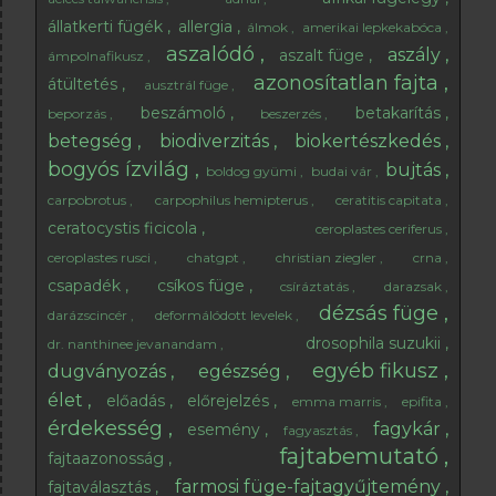
alkalmas tea alapanyagnak? Csak e...
állatkerti fügék
allergia
álmok
amerikai lepkekabóca
aszalódó
aszály
aszalt füge
ámpolnafikusz
azonosítatlan fajta
átültetés
ausztrál füge
beszámoló
betakarítás
beporzás
beszerzés
betegség
biodiverzitás
biokertészkedés
bogyós ízvilág
bujtás
boldog gyümi
budai vár
carpobrotus
carpophilus hemipterus
ceratitis capitata
ceratocystis ficicola
ceroplastes ceriferus
ceroplastes rusci
chatgpt
christian ziegler
crna
csapadék
csíkos füge
csíráztatás
darazsak
dézsás füge
darázscincér
deformálódott levelek
drosophila suzukii
dr. nanthinee jevanandam
egyéb fikusz
dugványozás
egészség
élet
előadás
előrejelzés
emma marris
epifita
érdekesség
fagykár
esemény
fagyasztás
fajtabemutató
fajtaazonosság
farmosi füge-fajtagyűjtemény
fajtaválasztás