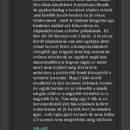
Heroikus küzdelmet folytattam ellenük
de gyakorlatilag a termést tönkre tették
,ami később lecefrésedett és jó része
tönkrement . Amit le tudtam ütögetni egy
bambusz náddal azt felszedtem és
elajándékoztam cefrébe pálinkának . Ez
kbé 40-50 liternyi volt 1 fáról . A fa törzs
körül talajtakarás van ami egyfajta aktív
zónát hozott létre a komposztálódott
rétegből ,így trágyát nem kap sosem de
erősen növekszik az egyiket majd már
alacsonyabbra is fogom vágni ez miatt
mert nem érjükel még létráról is
nehézkes a szétterült lomb közepéről a
termést leszedni . Napi 2 kiló körül
szedhető és két termést érlelnek évente .
Az egyik barnás ez az édesebb a másik
sárgás zöld ez a nagyobb termésű ez a
nagyobb fa is . Van még egy 3-dik is ez
kereskedésből jött lila színűnek kellett
volna lennie de jó ha kék lesz ha minden
igaz . volt rajta apró termés de nem tudta
a 3 szemet sem megérlelni ,még túl kicsi .
VÁLASZ