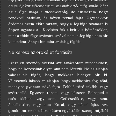
nagyjából még csak finomabb fügét ettem
(ez nyilván az
én szubjektív véleményem, másnak ettől még simán lehet
ez a füge maga a mennyország)
, de elismerem, hogy
rendkívül stabilan, és bőven termő fajta. Ugyanakkor
érdemes szem előtt tartani, hogy a Jégfüge számára is
éppen ugyanaz a -15 celsius fok a kritikus hőmérséklet,
mint a többi füge számára, szóval nem, a Jégfüge sem bír
ki mindent. Annyit bír, mint az átlag fügék.
Ne keresd az örökélet forrását!
Ezért én személy szerint azt tanácsolom mindenkinek,
hogy ne keressünk olyat, ami nem létezik. Ne az alapján
válasszunk fügét, hogy mekkora hideget bír ki.
Válasszunk inkább az alapján, hogy mekkorára fog nőni,
mennyire gyorsan növő fajta. Felfelé törő inkább, vagy
szétterülő. Egyszer terem, vagy kétszer. Felreped-e
esős időben, vagy sem. Cefrésedik-e, vagy sem.
Aszalható-e, vagy sem. Korai, vagy kései fajta. Azt
gondolom, ezek a hosszútávú együttélés szempontjából