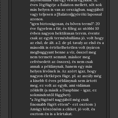
éves Jégfügéje a Balaton mellett, sőt sok
más helyen is van az országban, nagyjából
vagy teljesen a [Balaton]györöki lapossal
azonos.
"igen biztoságosan, és bőven termő": 20
éve figyelem a fát, és főleg az utóbbi 10
évben nagyon hektikusan terem, évente
csak az egyik terméshulláma jó, volt hogy
az első, de ált. a 2. de pl. tavaly az első és a
második is értékelhetetlen volt (nyáron
megbuggyant benne a víz, ősszel meg
nem termett semmit, máskor meg
cefrésedett az összes), és nem csak
annak a példánynak, hanem egy más
helyen lévőnek is. Az azért igaz, hogy
nagyon életképes füge, pl. az aszály még
a kisebb 6 éves példánynak sem ártott
meg, ez volt az egyik, ami vidáman
zöldellt (a másik a Dauphine - igaz, ez
sokmindentől függhet).
"a Jégfügénél nagyjából még csak
finomabb fügét ettem"- ezt osztom :)
Amúgy köszönöm a cikket, jó volt, és
osztom én is a leírtakat.