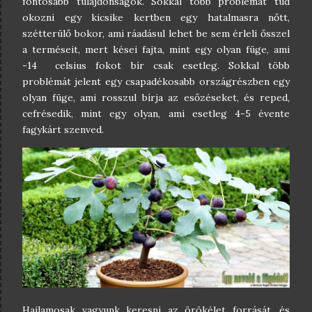
fontosabb tulajdonságok. Sokkal több problémát tud
okozni egy kicsike kertben egy hatalmasra nőtt,
szétterülő bokor, ami ráadásul lehet be sem érleli ősszel
a terméseit, mert kései fajta, mint egy olyan füge, ami
-14 celsius fokot bír csak esetleg. Sokkal több
problémát jelent egy csapadékosabb országrészben egy
olyan füge, ami rosszul bírja az esőzéseket, és reped,
cefrésedik, mint egy olyan, ami esetleg 4-5 évente
fagykárt szenved.
Hajlamosak vagyunk keresni az örökélet forrását, és