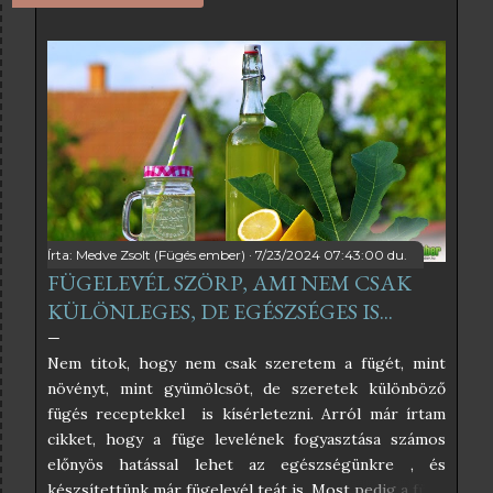
l
j
h
o
z
z
á
!
Írta:
Medve Zsolt (Fügés ember)
7/23/2024 07:43:00 du.
FÜGELEVÉL SZÖRP, AMI NEM CSAK
KÜLÖNLEGES, DE EGÉSZSÉGES IS...
Nem titok, hogy nem csak szeretem a fügét, mint
növényt, mint gyümölcsöt, de szeretek különböző
fügés receptekkel is kísérletezni. Arról már írtam
cikket, hogy a füge levelének fogyasztása számos
előnyös hatással lehet az egészségünkre , és
készsítettünk már fügelevél teát is. Most pedig a füge