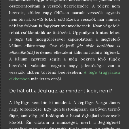
összpontosítani a vesszői beérlelésére. A télére nem
beérett, zölden vagy félfásan maradt vesszők ugyanis
nem bírnak ki -15 fokot, sőt! Ezek a vesszők már mínusz
néhány fokban is fagykárt szenvedhetnek. Nyár végefelé
tehát csökkentsük az öntözést. Ugyanilyen fontos lehet
a füge téli hidegtűrésével kapcsolatban a megfelelő
kálium ellátottság. Ősz elejétől
(de akár korábban is
elkezdhetjük)
érdemes elkezdeni káliumot adni a fügének.
A kálium egyrész segíti a még bokron lévő fügék
beérését, valamint nagyon nagy jelentősége van a
vesszők időben történő beérésében.
A füge trágyázása
cikkemben
már írtam erről.
De hát ott a Jégfüge, az mindent kibír, nem?
A Jégfüge sem bír ki mindent. A Jégfüge Varga János
nagy felfedezése. Egy igen biztoságosan, és bőven termő
füge, ami elég jól boldoguk a hazai éghajlati viszonyok
között. Én vitatom a minőségét, mert a Jégfügénél