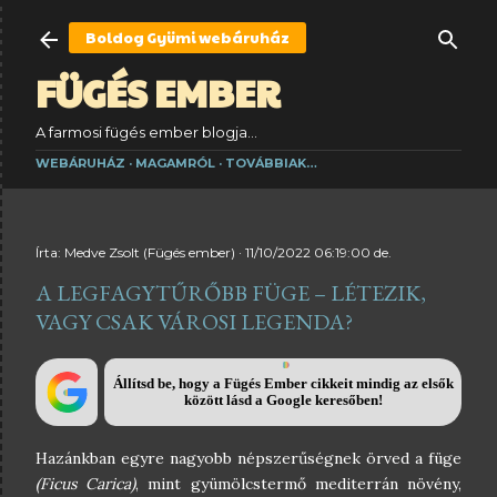
Ugrás a fő tartalomra
Boldog Gyümi
webáruház
FÜGÉS EMBER
A farmosi fügés ember blogja...
WEBÁRUHÁZ
MAGAMRÓL
TOVÁBBIAK…
Írta:
Medve Zsolt (Fügés ember)
11/10/2022 06:19:00 de.
A LEGFAGYTŰRŐBB FÜGE – LÉTEZIK,
VAGY CSAK VÁROSI LEGENDA?
Állítsd be, hogy a Fügés Ember cikkeit mindig az elsők
között lásd a Google keresőben!
Hazánkban egyre nagyobb népszerűségnek örved a füge
(Ficus Carica)
, mint gyümölcstermő mediterrán növény,