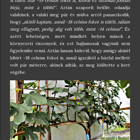
is túlélt már -19 celsius fokot is, szóval ez biztosan jobban
bírja, mint a többi!”
. Aztán szaporít belőle, odaadja
valakinek, a valaki meg pár év múlva arról panaszkodik,
hogy
„akitől kaptam, annál -18 celsius fokot is túlélt, nálam
meg elfagyott, pedig alig volt több, mint -14 celsius!”
. Ez
azért lehetséges, mert mindkét helyen mások a
környezeti viszonyok, és ezt hajlamosak vagyunk nem
figyelembe venni. Aztán lassan kiderül, hogy amúgy akinél
kibírt -18 celsius fokot is, annál igazából a házfal mellett
volt pár méterre, akinek adták, az meg kiültette a kert
végébe.