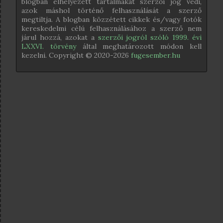
blogban elhelyezett tartalmakat szerzői jog védi,
azok máshol történő felhasználását a szerző
megtiltja. A blogban közzétett cikkek és/vagy fotók
kereskedelmi célú felhasználásához a szerző nem
járul hozzá, azokat a
szerzői jogról szóló 1999. évi
LXXVI. törvény
által meghatározott módon kell
kezelni. Copyright © 2020-
2026
fugesember.hu