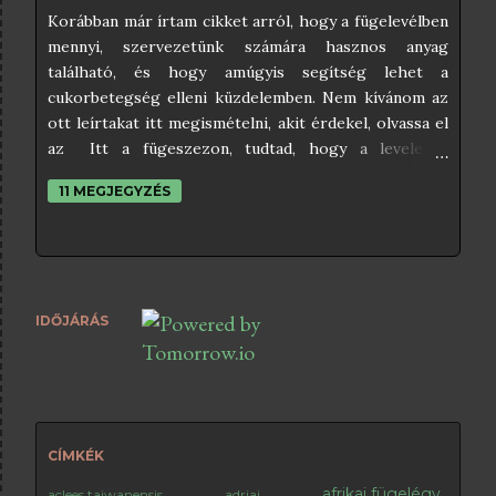
Korábban már írtam cikket arról, hogy a fügelevélben
mennyi, szervezetünk számára hasznos anyag
található, és hogy amúgyis segítség lehet a
cukorbetegség elleni küzdelemben. Nem kívánom az
ott leírtakat itt megismételni, akit érdekel, olvassa el
az Itt a fügeszezon, tudtad, hogy a levele is
gyógyhatású? című cikkemet, mert abból mindent
11 MEGJEGYZÉS
megtudhat a fügelevél, és a cukorbetegség
kapcsolatáról. Ezen cikkem a fügelevél teáról fog
szólni, és ha végigolvasod, meg fogod tudni, hogyan
kell begyűjteni és kiszárítani a fügeleveleket, és hogy
abból milyen módon tudsz teát készíteni. A fügelevél
IDŐJÁRÁS
tea természetesen nem csak cukorbetegek számára
ajánlható. Ha szeretsz teázni, akkor kiválthat egy-egy
csésze fekete teát, aminek áldásos hatása leginkább
este lesz érezhető. A fügelevélben ugyanis nincsenek
élénkítő anyagok, így nem fogják gátolni az esti
elalvást. Emellett rendkívül kellemes illata van, főleg
CÍMKÉK
ha pár csepp mézzel édesítjük. 😊 Milyen fügelevél
afrikai fügelégy
aclees taiwanensis
adriai