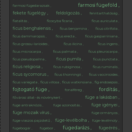
farmosi fügeföld
farmosi fügedarazsak
fekete fügelégy
feldolgozás
fenntarthatóság
fiatalítás
ficocyba ficaria
ficus auriculata
ficus benghalensis
ficus benjamina
ficus citrifolia
ficus dammaropsis
ficus erecta
ficus gasparriniana
ficus grossu-larioides
ficus ilicina
ficus ingens
ficus microcarpa
ficus palmata
ficus pleurocarpa
ficus pumila
ficus pseudopalma
ficus punctata
ficus religiosa
ficus rubiginosa
ficus ruminalis
ficus sycomorus
ficus thonningii
ficus vaccinioides
ficus variegata
ficus villosa
ficus watkinsiana
fig endosepsis
fojtogató füge
fordítás
fonalféreg
füge a lakásban
fővárosi állat- és növénykert
füge igényei
füge antraknózis
füge azonosítás
füge mozaik vírus
füge ormányos
füge-levélbolha
füge viaszos pajzstetű
füge-levélmoly
fügedarázs
fügeérés
fügebogár
fügebor