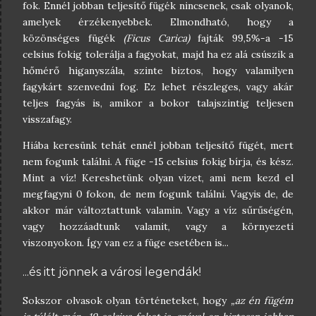
fok. Ennél jobban teljesítő fügék nincsenek, csak olyanok,
amelyek érzékenyebbek. Elmondható, hogy a
közönséges fügék
(Ficus Carica)
fajták 99,5%-a -15
celsius fokig tolerálja a fagyokat, majd ha ez alá csúszik a
hőmérő higanyszála, szinte biztos, hogy valamilyen
fagykárt szenvedni fog. Ez lehet részleges, vagy akár
teljes fagyás is, amikor a bokor talajszintig teljesen
visszafagy.
Hiába keresünk tehát ennél jobban teljesítő fügét, mert
nem fogunk találni. A füge -15 celsius fokig bírja, és kész.
Mint a víz! Kereshetünk olyan vizet, ami nem kezd el
megfagyni 0 fokon, de nem fogunk találni. Vagyis de, de
akkor már változtattunk valamin. Vagy a víz sűrűségén,
vagy hozzáadtunk valamit, vagy a környezeti
viszonyokon. Így van ez a füge esetében is...
...és itt jönnek a városi legendák!
Sokszor olvasok olyan történeteket, hogy
„az én fügém