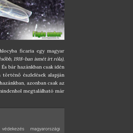
phlocyba ficaria egy magyar
sőbb, 1918-ban ismét írt róla)
,
 És bár hazánkban csak idén
n történő észlelések alapján
r hazánkban, azonban csak az
 mindenhol megtalálható már
 védekezés magyarországi