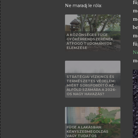
fü
Ne maradj le róla:
m
me
b
m
A KÖZÖNSÉGES FÜGE
GYÖKÉRRENDSZERÉNEK
f
ÁTFOGÓ TUDOMÁNYOS
ELEMZÉSE
N
me
STRATÉGIAI VÍZKINCS ÉS
TERMÉSZETES VÉDELEM:
MIÉRT SORSFORDÍTÓ AZ
ALFÖLD SZÁMÁRA A 2026-
OS NAGY HAVAZÁS?
FÜGE A LAKÁSBAN:
KÉNYSZERMEGOLDÁS
VAGY TUDATOS