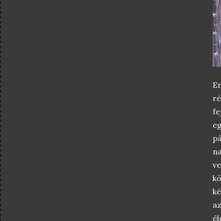
En
r
fe
eg
pá
n
ve
kö
ké
az
él