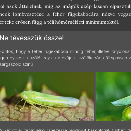
ol azok áttelelnek, míg az imágók szép lassan elpusztul
oncok lombvesztése a fehér fügekabócára nézve végzet
rtéke erősen függ a téli hőmérsékleti minimumoktól.
Ne tévesszük össze!
Fontos, hogy a fehér fügekabóca mindig fehér, illetve fátyolosa
igen gyakori a szőlő egyik kártevője a szőlőkabóca
(Empoasca vi
sárgászöld színű.
A két rovar tehát első ránézésre rendkívül hasonlónak tűnhet, 