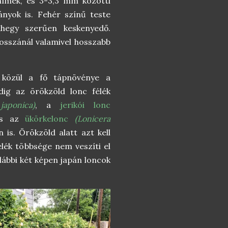
 hímek, és 3-3,3 mm közötti
ányok is. Fehér színű teste
lhegy szerűen keskenyedő.
osszánál valamivel hosszabb
k közül a fő tápnövénye a
dig az örökzöld lonc félék
aponica)
, a
jerikói lonc
s az
ükörkelonc
(Lonicera
 is. Örökzöld alatt azt kell
élék többsége nem veszíti el
alábbi két képen japán loncok