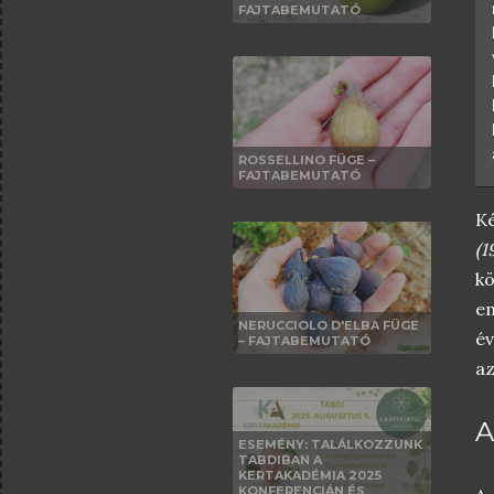
FAJTABEMUTATÓ
ROSSELLINO FÜGE –
FAJTABEMUTATÓ
Ké
(1
k
em
NERUCCIOLO D'ELBA FÜGE
év
– FAJTABEMUTATÓ
az
A
ESEMÉNY: TALÁLKOZZUNK
TABDIBAN A
KERTAKADÉMIA 2025
KONFERENCIÁN ÉS