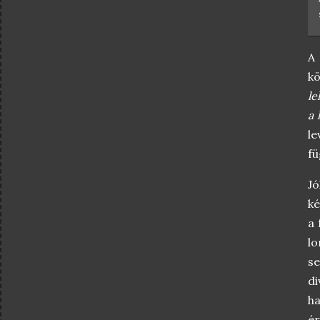
A 
kö
le
a 
le
fü
Jó
ké
a 
lo
se
d
ha
ér