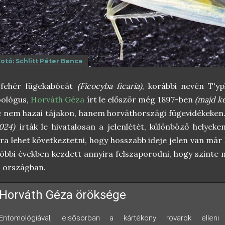
Fotó:
Schlitt Péter Bence
 fehér fügekabócát
(Ficocyba ficaria)
, korábbi nevén T'y
oológus,
Horváth Géza
írt le először még 1897-ben
(majd ké
 nem hazai tájakon, hanem horváthországi fügevidékeken.
024)
írták le hivatalosan a jelenlétét, különböző helyeke
ra lehet következtetni, hogy hosszabb ideje jelen van má
óbbi években kezdett annyira felszaporodni, hogy szinte
 országban.
Horváth Géza öröksége
Entomológiával, elsősorban a kártékony rovarok elleni