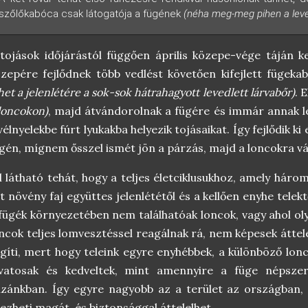
szőlőkabóca csak látogatója a fügének
(néha meg-meg pihen a lev
tojások időjárástól függően április közepe-vége táján k
zepére fejlődnek több vedlést követően kifejlett fügek
het a jelenlétére a sok-sok hátrahagyott levedlett lárvabőr)
. 
loncokon)
, majd átvándorolnak a fügére és immár annak lev
vélnyelekbe fúrt lyukakba helyezik tojásaikat. Így fejlődik 
gén, mígnem ősszel ismét jön a párzás, majd a loncokra v
l látható tehát, hogy a teljes életciklusukhoz, amely hár
t növény faj együttes jelenlététől és a kellően enyhe telekt
fügék környezetében nem találhatóak loncok, vagy ahol ol
ncok teljes lomvesztéssel reagálnak rá, nem képesek áttele
gíti, mert hogy teleink egyre enyhébbek, a különböző lonc
ivatosak és kedveltek, mint amennyire a füge népszer
zánkban. Így egyre nagyobb az a terület az országban, 
ezheti magát, és biztonsággal áttelelhet.