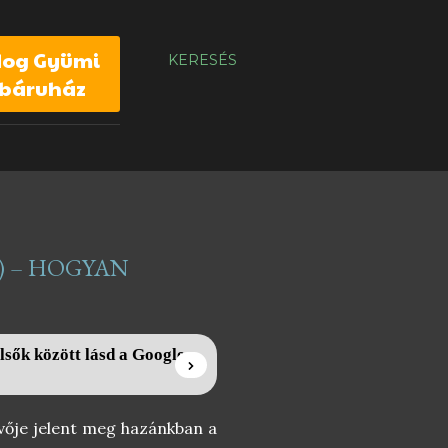
dog Gyümi
KERESÉS
báruház
) – HOGYAN
lsők között lásd a Google
vője jelent meg hazánkban a