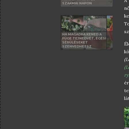
A 
SZAKMAI NAPON
nő
k
Te
sz
HA MAGADRA KENED A
FÜGE TEJNEDVÉT, ÉGÉSI
SÉRÜLÉSEKET
É
SZENVEDHETSZ
k
(L
(
L
ry
ér
te
lá