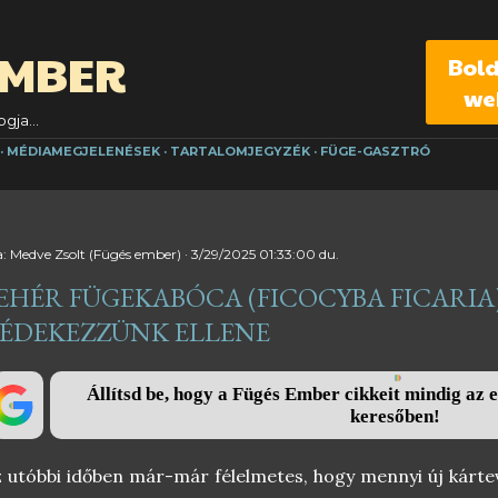
Ugrás a fő tartalomra
EMBER
Bol
we
gja...
MÉDIAMEGJELENÉSEK
TARTALOMJEGYZÉK
FÜGE-GASZTRÓ
a:
Medve Zsolt (Fügés ember)
3/29/2025 01:33:00 du.
EHÉR FÜGEKABÓCA (FICOCYBA FICARIA
ÉDEKEZZÜNK ELLENE
Állítsd be, hogy a Fügés Ember cikkeit mindig az e
keresőben!
 utóbbi időben már-már félelmetes, hogy mennyi új kárte