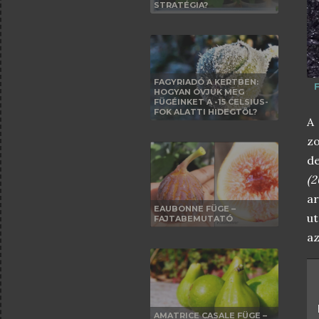
STRATÉGIA?
FAGYRIADÓ A KERTBEN:
HOGYAN ÓVJUK MEG
FÜGÉINKET A -15 CELSIUS-
FOK ALATTI HIDEGTŐL?
A
z
de
(2
ar
EAUBONNE FÜGE –
ut
FAJTABEMUTATÓ
az
AMATRICE CASALE FÜGE –