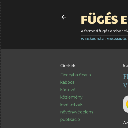
FÜGÉS 
A farmosi fügés ember blo
WEBÁRUHÁZ
MAGAMRÓL
Címkék
Írt
F
Ficocyba ficaria
kabóca
V
kártevő
közlemény
levéltetvek
növényvédelem
publikáció
Az