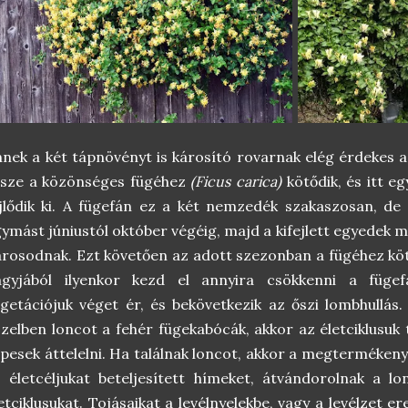
nek a két tápnövényt is károsító rovarnak elég érdekes a
észe a közönséges fügéhez
(Ficus carica)
kötődik, és itt 
jlődik ki. A fügefán ez a két nemzedék szakaszosan, de 
ymást júniustól október végéig, majd a kifejlett egyedek
rosodnak. Ezt követően az adott szezonban a fügéhez köt
agyjából ilyenkor kezd el annyira csökkenni a füge
getációjuk véget ér, és bekövetkezik az őszi lombhullás
zelben loncot a fehér fügekabócák, akkor az életciklusu
pesek áttelelni. Ha találnak loncot, akkor a megterméken
 életcéljukat beteljesített hímeket, átvándorolnak a lo
etciklusukat. Tojásaikat a levélnyelekbe, vagy a levélzet er