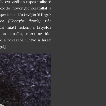
bbi évtizedben tapasztalható
ozódó növénybehozatallal a
specifikus kártevőjéről fogok
bóca
(Ficocyba ficaria)
. Bár
ai miatt nekem a fátyolos
ma aktuális, mert az idei
l a rovarról, illetve a hazai
ol].