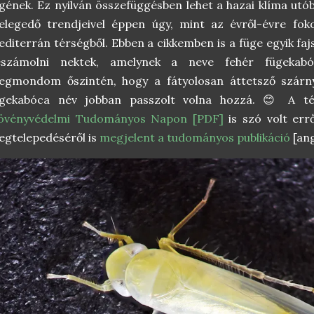
gének. Ez nyilván összefüggésben lehet a hazai klíma utó
elegedő trendjeivel éppen úgy, mint az évről-évre fok
diterrán térségből. Ebben a cikkemben is a füge egyik faj
eszámolni nektek, amelynek a neve fehér fügeka
egmondom őszintén, hogy a fátyolosan áttetsző szárny
ügekabóca név jobban passzolt volna hozzá. 😊 A té
övényvédelmi Tudományos Napon [PDF]
is szó volt errő
gtelepedéséről is
megjelent a tudományos publikáció
[ang