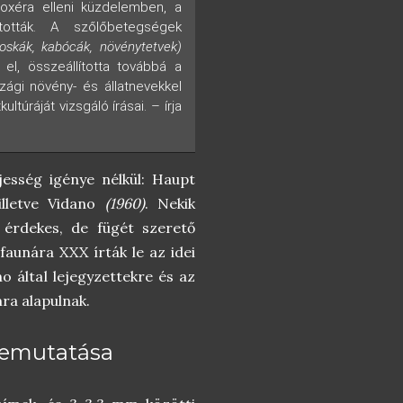
oxéra elleni küzdelemben, a
tották. A szőlőbetegségek
loskák, kabócák, növénytetvek)
 el, összeállította továbbá a
zági növény- és állatnevekkel
túráját vizsgáló írásai. – írja
jesség igénye nélkül: Haupt
 illetve Vidano
(1960)
. Nekik
 érdekes, de fügét szerető
aunára XXX írták le az idei
o által lejegyzettekre és az
mra alapulnak.
emutatása