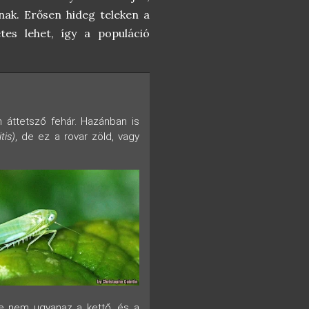
nak. Erősen hideg teleken a
es lehet, így a populáció
n áttetsző fehár. Hazánban is
tis)
, de ez a rovar zöld, vagy
de nem ugyanaz a kettő, és a