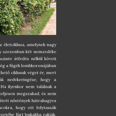
z életciklusa, amelynek nagy
egy szezonban két nemzedéke
szinte átfedés nélkül követi
 még a fügék lombkoronájában
hető ciklusuk véget ér, mert
fák nedvkeringése, hogy a
. Ha ilyenkor nem találnak a
k teljesen megszakad, és nem
yített nőstények hátrahagyva
ncokra, hogy ott folytassák
ezetébe fúrt lyukakba rakják,