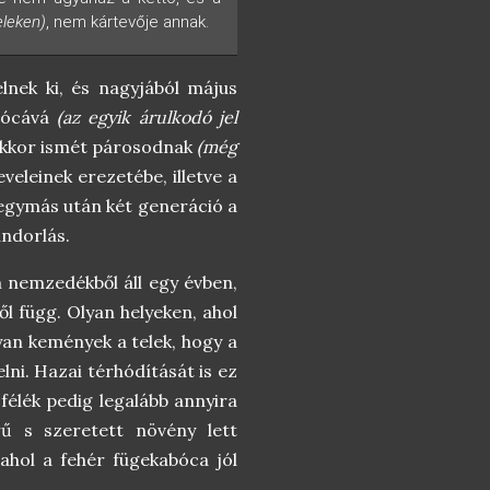
eleken)
, nem kártevője annak.
elnek ki, és nagyjából május
abócává
(az egyik árulkodó jel
Ekkor ismét párosodnak
(még
eleinek erezetébe, illetve a
ki egymás után két generáció a
ándorlás.
om nemzedékből áll egy évben,
ől függ. Olyan helyeken, ahol
yan kemények a telek, hogy a
lni. Hazai térhódítását is ez
félék pedig legalább annyira
ű s szeretett növény lett
ahol a fehér fügekabóca jól