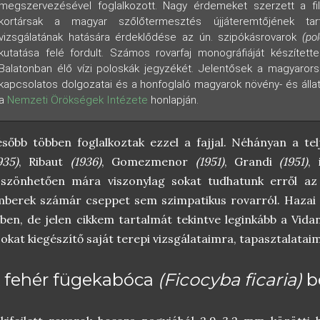
megszervezésével foglalkozott. Nagy érdemeket szerzett a fil
kortársak a magyar szőlőtermesztés újjáteremtőjének tar
vizsgálatának hatására érdeklődése az ún. szipókásrovarok
(po
kutatása felé fordult. Számos rovarfaj monográfiáját készítette
Balatonban élő vízi poloskák jegyzékét. Jelentősek a magyarors
kapcsolatos dolgozatai és a honfoglaló magyarok növény- és állatkul
a
Nemzeti Örökségek Intézete
honlapján.
sőbb többen foglalkoztak ezzel a fajjal. Néhányan a tel
935)
, Ribaut
(1936)
, Gomezmenor
(1951)
, Grandi
(1951)
,
öszönhetően mára viszonylag sokat tudhatunk erről az
berek számár cseppet sem szimpatikus rovarról. Hazai f
ben, de jelen cikkem tartalmát tekintve leginkább a Vidan
okat kiegészítő saját terepi vizsgálataimra, tapasztalatai
 fehér fügekabóca
(Ficocyba ficaria)
b