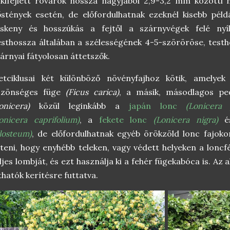
kifejlett rovarok hossza nagyjából 2,9-3,2 mm közötti
stények esetén, de előfordulhatnak ezeknél kisebb péld
eskeny és hosszúkás a fejtől a szárnyvégek felé nyí
sthossza általában a szélességének 4-5-szöröröse, testh
árnyai fátyolosan áttetszők.
letciklusai két különböző növényfajhoz kötik, amelye
özönséges füge
(Ficus carica)
, a másik, másodlagos pe
onicera)
közül leginkább a
japán lonc
(
Lonicera
j
onicera
caprifolium)
, a
fekete lonc
(Lonicera nigra)
é
losteum)
, de előfordulhatnak egyéb örökzöld lonc fajokon
teni, hogy enyhébb teleken, vagy védett helyeken a loncf
ljes lombját, és ezt használja ki a fehér fügekabóca is. Az 
thatók kerítésre futtatva.