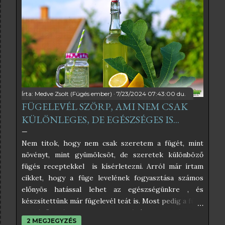
Írta:
Medve Zsolt (Fügés ember)
7/23/2024 07:43:00 du.
FÜGELEVÉL SZÖRP, AMI NEM CSAK
KÜLÖNLEGES, DE EGÉSZSÉGES IS...
Nem titok, hogy nem csak szeretem a fügét, mint
növényt, mint gyümölcsöt, de szeretek különböző
fügés receptekkel is kísérletezni. Arról már írtam
cikket, hogy a füge levelének fogyasztása számos
előnyös hatással lehet az egészségünkre , és
készsítettünk már fügelevél teát is. Most pedig a füge
leveléből készült szörpöt próbáltam ki, és úgy
2 MEGJEGYZÉS
éreztem, nektek is be kell, hogy mutassam. Az