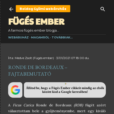
Ugrás a fő tartalomra
Boldog Gyümi
webáruház
FÜGÉS EMBER
A farmosi fügés ember blogja...
WEBÁRUHÁZ
MAGAMRÓL
TOVÁBBIAK…
Írta:
Medve Zsolt (Fügés ember)
3/01/2021 07:18:00 du.
RONDE DE BORDEAUX –
FAJTABEMUTATÓ
Állítsd be, hogy a Fügés Ember cikkeit mindig az elsők
között lásd a Google keresőben!
A
Ficus Carica
Ronde de Bordeaux
(RDB)
fügét azért
választottam bele a gyűjteményembe, mert egy kiváló