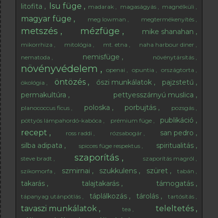
lsu füge
litofita
madarak
magaságyás
magnélküli
magyar füge
meg lowman
megtermékenyítés
metszés
mézfüge
mike shanahan
mikorrhiza
mitológia
mt. etna
naha harbour diner
nemisfüge
nematoda
növénytársítás
növényvédelem
openai
opuntia
országtorta
öntözés
őszi munkálatok
pajzstetű
ökológia
permakultúra
pettyesszárnyú muslica
poloska
porbujtás
planococcus ficus
pozsgás
publikáció
pöttyös lámpahordó-kabóca
prémium füge
recept
san pedro
ross raddi
rózsabogár
silba adipata
spiritualitás
spicces füge respektus
szaporítás
steve bradt
szaporítás magról
szmirnai
szukkulens
szüret
szikomorfa
tabán
takarás
talajtakarás
támogatás
táplálkozás
tárolás
tápanyag utánpótlás
tartósítás
tavaszi munkálatok
teleltetés
tea