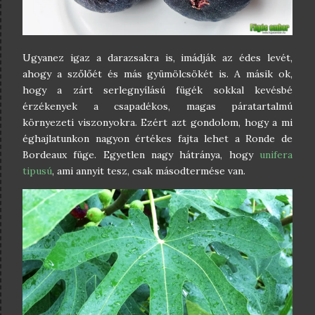
Ugyanez igaz a darazsakra is, imádják az édes levét,
ahogy a szőlőét és más gyümölcsökét is. A másik ok,
hogy a zárt serlegnyílású fügék sokkal kevésbé
érzékenyek a csapadékos, magas páratartalmú
környezeti viszonyokra. Ezért azt gondolom, hogy a mi
éghajlatunkon nagyon értékes fajta lehet a Ronde de
Bordeaux füge. Egyetlen nagy hátránya, hogy
unifera
tipusú
, ami annyit tesz, csak másodtermése van.