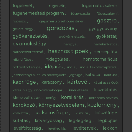
fügelevél
fügematuzsálem
fügelikőr
fügenemesítési program
fügerozsda
fügeszalámi
gasztro
fügeszú
gajumaru treehouse diner
gondozás
gyógynövény
gellért-hegy
gyökereztetés
gyökérsarj
gyökérmetszés
gyümölcslégy
hangya
harlekinkatica
hasznos tippek
hemiepifita
háromszor termő
hidegtűrés
homotoma ficus
hibrid füge
időjárás
hottentottafüge
india
indiai teknőspajzstetű
kabóca
jászberényi állat- és növénykert
jégfüge
kaktusz
kártevő
kaprifüge
karácsony
kátai aszalódó
kiszoktatás
kétszínű gyümölcsfénybogár
kísérletezés
korai érés
klímaváltozás
koffig
kordonos nevelés
közlemény
kórokozó
környezetvédelem
kukacos füge
kúszófüge
krakatoa
kultúra
kutatás
látványosság
leg-leg-leg
légbujtás
levélfoltosság
levéltetvek
lexikon
levélhullás