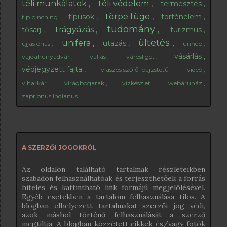
téli munkálatok
téli védelem
termesztés
törpe füge
típusok
történelem
tip pinching
tudomány
trágyázás
tősarj
turizmus
ültetés
unifera
utazás
ujjas óriás
ünnep
vásárlás
vajdahunyadvár
vallás
városliget
védjegyzett fajta
viaszos szőlő-pajzstetű
videó
viharkár
virágbogarak
vízkészlet
webáruház
zaprionus indianus
A SZERZŐI JOGOKRÓL
Az oldalon található tartalmak részleteikben
szabadon felhasználhatóak és terjeszthetőek a forrás
hiteles és kattintható link formájú megjelölésével.
Egyéb esetekben a tartalom felhasználása tilos. A
blogban elhelyezett tartalmakat szerzői jog védi,
azok máshol történő felhasználását a szerző
megtiltja. A blogban közzétett cikkek és/vagy fotók