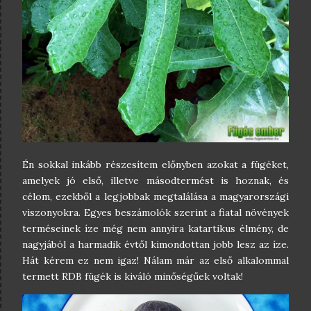
Én sokkal inkább részesítem előnyben azokat a fügéket,
amelyek jó első, illetve másodtermést is hoznak, és
célom, ezekből a legjobbak megtalálása a magyarországi
viszonyokra. Egyes beszámolók szerint a fiatal növények
terméseinek íze még nem annyira katartikus élmény, de
nagyjából a harmadik évtől kimondottan jobb lesz az íze.
Hát kérem ez nem igaz! Nálam már az első alkalommal
termett RDB fügék is kiváló minőségűek voltak!