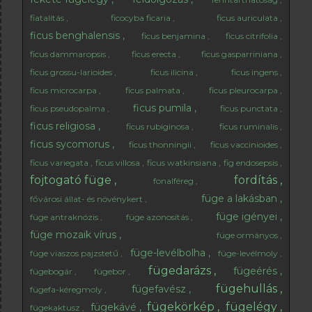
fiatalítás
ficocyba ficaria
ficus auriculata
ficus benghalensis
ficus benjamina
ficus citrifolia
ficus dammaropsis
ficus erecta
ficus gasparriniana
ficus grossu-larioides
ficus ilicina
ficus ingens
ficus microcarpa
ficus palmata
ficus pleurocarpa
ficus pumila
ficus pseudopalma
ficus punctata
ficus religiosa
ficus rubiginosa
ficus ruminalis
ficus sycomorus
ficus thonningii
ficus vaccinioides
ficus variegata
ficus villosa
ficus watkinsiana
fig endosepsis
fojtogató füge
fordítás
fonalféreg
füge a lakásban
fővárosi állat- és növénykert
füge igényei
füge antraknózis
füge azonosítás
füge mozaik vírus
füge ormányos
füge-levélbolha
füge viaszos pajzstetű
füge-levélmoly
fügedarázs
fügeérés
fügebogár
fügebor
fügehullás
fügefavész
fügefa-kéregmoly
fügekörkép
fügelégy
fügekávé
fügekaktusz