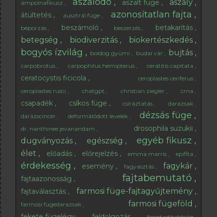
aszalódó
aszály
aszalt füge
ámpolnafikusz
azonosítatlan fajta
átültetés
ausztrál füge
beszámoló
betakarítás
beporzás
beszerzés
betegség
biodiverzitás
biokertészkedés
bogyós ízvilág
bujtás
boldog gyümi
budai vár
carpobrotus
carpophilus hemipterus
ceratitis capitata
ceratocystis ficicola
ceroplastes ceriferus
ceroplastes rusci
chatgpt
christian ziegler
crna
csapadék
csíkos füge
csíráztatás
darazsak
dézsás füge
darázscincér
deformálódott levelek
drosophila suzukii
dr. nanthinee jevanandam
egyéb fikusz
dugványozás
egészség
élet
előadás
előrejelzés
emma marris
epifita
érdekesség
fagykár
esemény
fagyasztás
fajtabemutató
fajtaazonosság
farmosi füge-fajtagyűjtemény
fajtaválasztás
farmosi fügeföld
farmosi fügedarazsak
fekete fügelégy
feldolgozás
fenntarthatóság