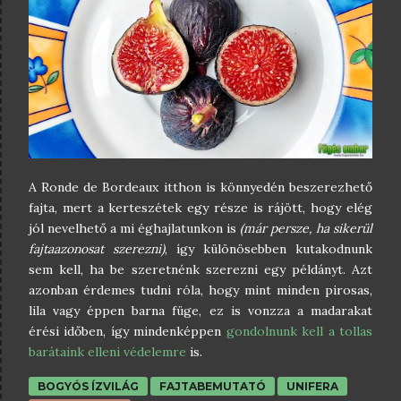
A Ronde de Bordeaux itthon is könnyedén beszerezhető
fajta, mert a kerteszétek egy része is rájött, hogy elég
jól nevelhető a mi éghajlatunkon is
(már persze, ha sikerül
fajtaazonosat szerezni)
, így különösebben kutakodnunk
sem kell, ha be szeretnénk szerezni egy példányt. Azt
azonban érdemes tudni róla, hogy mint minden pirosas,
lila vagy éppen barna füge, ez is vonzza a madarakat
érési időben, így mindenképpen
gondolnunk kell a tollas
barátaink elleni védelemre
is.
BOGYÓS ÍZVILÁG
FAJTABEMUTATÓ
UNIFERA