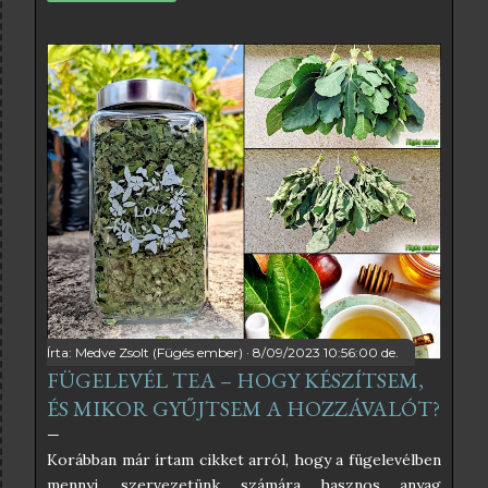
interneten sok féle fügelevél szörp receptet lehet
találni, amelyek közül némelyikben egészen
elképesztő hozzávalók is vannak, amelyektől éppen
hogy csak pont egészséges nem lesz. Én az
egyszerűségben hiszek, és abban, hogy a befőzés
szabályait betartva nincs szükség tartósítószerekre
sem, ezért az én receptem teljesen egyszerű. Ha
pedig a kristálycukrot helyettesítjük valamilyen
édesítőszerrel, akkor még inkább egészséges lesz a
végeredmény. A fügelevélből főzött szörpnek
kimondottan különleges íze van, ami vagy ízleni fog,
vagy nem. Nekem nagyon ízlik, kimondottan frissítő
hideg szódával, szó...
Írta:
Medve Zsolt (Fügés ember)
8/09/2023 10:56:00 de.
FÜGELEVÉL TEA – HOGY KÉSZÍTSEM,
ÉS MIKOR GYŰJTSEM A HOZZÁVALÓT?
Korábban már írtam cikket arról, hogy a fügelevélben
mennyi, szervezetünk számára hasznos anyag