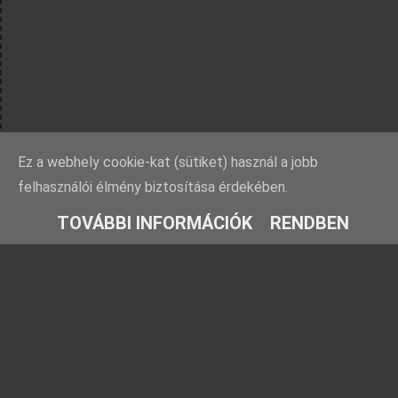
Ez a webhely cookie-kat (sütiket) használ a jobb
felhasználói élmény biztosítása érdekében.
TOVÁBBI INFORMÁCIÓK
RENDBEN
Rovatok
Barátaink
Farmosi füge-
Ezt fald fel!
fajtagyűjtemény
TársasJátszunk