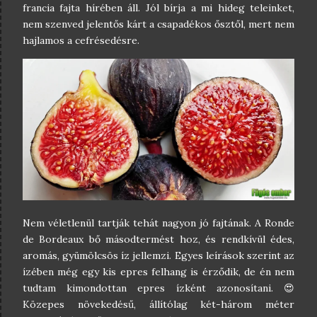
francia fajta hírében áll. Jól bírja a mi hideg teleinket,
nem szenved jelentős kárt a csapadékos ősztől, mert nem
hajlamos a cefrésedésre.
Nem véletlenül tartják tehát nagyon jó fajtának. A Ronde
de Bordeaux bő másodtermést hoz, és rendkívül édes,
aromás, gyümölcsös íz jellemzi. Egyes leírások szerint az
ízében még egy kis epres felhang is érződik, de én nem
tudtam kimondottan epres ízként azonosítani. 😍
Közepes növekedésű, állítólag két-három méter