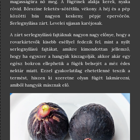
magasságúra nő meg. A fügéinek alakja kerek, nyaka
rövid. Bőrszíne feketés-sötétlila, vékony. A héj és a pép
közötti hús nagyon keskeny, pépje epervörös.
Serlegnyílása zárt. Levelei ujjasan karéjosak.
A zárt serlegnyílású fajtáknak nagyon nagy előnye, hogy a
rovarkártevők kisebb eséllyel fedezik fel, mint a nyílt
serlegnyílású fajtákat, amikre kimondottan jellemző,
hogy ha egyszer a hangyák kiszagolják, akkor akár egy
egész bokron ellephetik a fügék belsejét a méz édes
nektár miatt. Ezzel gyakorlatilag ehetetlenné teszik a
termést, hiszen ki szeretne olyan fügét lakmározni,
amiből hangyák másznak elő.