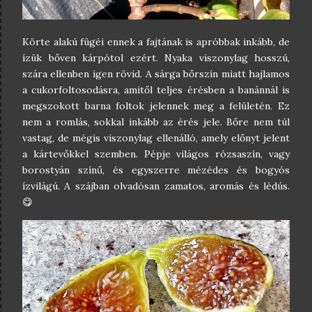
Körte alakú fügéi ennek a fajtának is apróbbak inkább, de
ízük bőven kárpótol ezért. Nyaka viszonylag hosszú,
szára ellenben igen rövid. A sárga bőrszín miatt hajlamos
a cukorfoltosodásra, amitől teljes érésben a banánnál is
megszokott barna foltok jelennek meg a felületén. Ez
nem a romlás, sokkal inkább az érés jele. Bőre nem túl
vastag, de mégis viszonylag ellenálló, amely előnyt jelent
a kártevőkkel szemben. Pépje világos rózsaszín, vagy
borostyán színű, és egyszerre mézédes és bogyós
ízvilágú. A szájban olvadósan zamatos, aromás és lédús.
😋