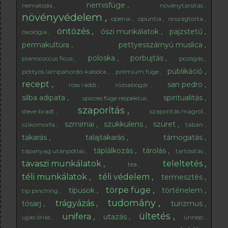
nemisfüge
nematoda
növénytársítás
növényvédelem
openai
opuntia
országtorta
öntözés
őszi munkálatok
pajzstetű
ökológia
permakultúra
pettyesszárnyú muslica
poloska
porbujtás
planococcus ficus
pozsgás
publikáció
pöttyös lámpahordó-kabóca
prémium füge
recept
san pedro
ross raddi
rózsabogár
silba adipata
spiritualitás
spicces füge respektus
szaporítás
steve bradt
szaporítás magról
szmirnai
szukkulens
szüret
szikomorfa
tabán
takarás
talajtakarás
támogatás
táplálkozás
tárolás
tápanyag utánpótlás
tartósítás
tavaszi munkálatok
teleltetés
tea
téli munkálatok
téli védelem
termesztés
törpe füge
típusok
történelem
tip pinching
tudomány
trágyázás
tősarj
turizmus
ültetés
unifera
utazás
ujjas óriás
ünnep