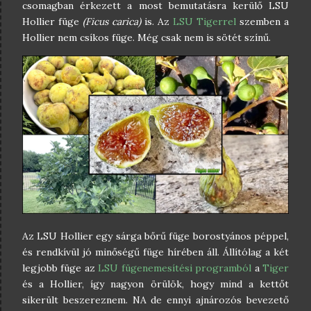
csomagban érkezett a most bemutatásra kerülő LSU
Hollier füge
(Ficus carica)
is. Az
LSU Tigerrel
szemben a
Hollier nem csíkos füge. Még csak nem is sötét színű.
Az LSU Hollier egy sárga bőrű füge borostyános péppel,
és rendkívül jó minőségű füge hírében áll. Állítólag a két
legjobb füge az
LSU fügenemesítési programból
a
Tiger
és a Hollier, így nagyon örülök, hogy mind a kettőt
sikerült beszereznem. NA de ennyi ajnározós bevezető