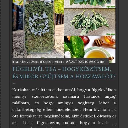
egyszerűségben hiszek, és abban, hogy a befőzés
szabályait betartva nincs szükség tartósítószerekre
sem, ezért az én receptem teljesen egyszerű. Ha
pedig a kristálycukrot helyettesítjük valamilyen
édesítőszerrel, akkor még inkább egészséges lesz a
végeredmény. A fügelevélből főzött szörpnek
kimondottan különleges íze van, ami vagy ízleni fog,
vagy nem. Nekem nagyon ízlik, kimondottan frissítő
hideg szódával, szó...
Írta:
Medve Zsolt (Fügés ember)
8/09/2023 10:56:00 de.
FÜGELEVÉL TEA – HOGY KÉSZÍTSEM,
ÉS MIKOR GYŰJTSEM A HOZZÁVALÓT?
Korábban már írtam cikket arról, hogy a fügelevélben
mennyi, szervezetünk számára hasznos anyag
található, és hogy amúgyis segítség lehet a
cukorbetegség elleni küzdelemben. Nem kívánom az
ott leírtakat itt megismételni, akit érdekel, olvassa el
az Itt a fügeszezon, tudtad, hogy a levele is