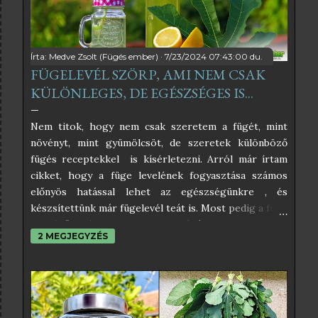
Írta:
Medve Zsolt (Fügés ember)
7/23/2024 07:43:00 du.
FÜGELEVÉL SZÖRP, AMI NEM CSAK
KÜLÖNLEGES, DE EGÉSZSÉGES IS...
Nem titok, hogy nem csak szeretem a fügét, mint
növényt, mint gyümölcsöt, de szeretek különböző
fügés receptekkel is kísérletezni. Arról már írtam
cikket, hogy a füge levelének fogyasztása számos
előnyös hatással lehet az egészségünkre , és
készsítettünk már fügelevél teát is. Most pedig a füge
leveléből készült szörpöt próbáltam ki, és úgy
2 MEGJEGYZÉS
éreztem, nektek is be kell, hogy mutassam. Az
interneten sok féle fügelevél szörp receptet lehet
találni, amelyek közül némelyikben egészen
elképesztő hozzávalók is vannak, amelyektől éppen
hogy csak pont egészséges nem lesz. Én az