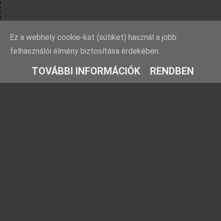
Ez a webhely cookie-kat (sütiket) használ a jobb
felhasználói élmény biztosítása érdekében.
TOVÁBBI INFORMÁCIÓK
RENDBEN
Rovatok
Barátaink
Farmosi füge-
Ezt fald fel!
fajtagyűjtemény
TársasJátszunk
Füge fajtabemutatók
Kreatív kertész
Fügekörkép: Híres
Növénygyűjtő
fügék nyomában
Kriszfigs
Füge gondozása
Időlabirintus