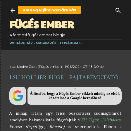
Ugrás a fő tartalomra
Boldog Gyümi
webáruház
FÜGÉS EMBER
A farmosi fügés ember blogja...
WEBÁRUHÁZ
MAGAMRÓL
TOVÁBBIAK…
Írta:
Medve Zsolt (Fügés ember)
1/06/2024 07:43:00 de.
LSU HOLLIER FÜGE – FAJTABEMUTATÓ
Állítsd be, hogy a Fügés Ember cikkeit mindig az elsők
között lásd a Google keresőben!
A minap írtam egy friss beszerzési csomagomról,
amelyben bakancslistás fügefajták
(
LSU Tiger
,
Calabacita
,
Perzsa törpefüge, Bécane)
is szerepeltek. Ebben a