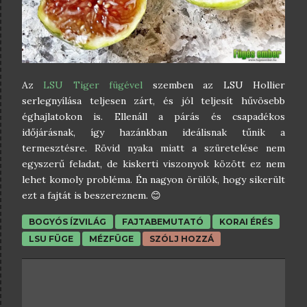
Az
LSU Tiger fügével
szemben az LSU Hollier
serlegnyílása teljesen zárt, és jól teljesít hűvösebb
éghajlatokon is. Ellenáll a párás és csapadékos
időjárásnak, így hazánkban ideálisnak tűnik a
termesztésre. Rövid nyaka miatt a szüretelése nem
egyszerű feladat, de kiskerti viszonyok között ez nem
lehet komoly probléma. Én nagyon örülök, hogy sikerült
ezt a fajtát is beszereznem. 😊
BOGYÓS ÍZVILÁG
FAJTABEMUTATÓ
KORAI ÉRÉS
LSU FÜGE
MÉZFÜGE
SZÓLJ HOZZÁ