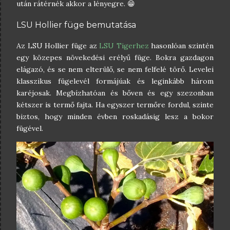
után rátérnék akkor a lényegre. 😁
LSU Hollier füge bemutatása
Az LSU Hollier füge az
LSU Tigerhez
hasonlóan szintén
egy közepes növekedési erélyű füge. Bokra gazdagon
elágazó, és se nem elterülő, se nem felfelé törő. Levelei
klasszikus fügelevél formájúak és leginkább három
karéjosak. Megbízhatóan és bőven és egy szezonban
kétszer is termő fajta. Ha egyszer termőre fordul, szinte
biztos, hogy minden évben roskadásig lesz a bokor
fügével.