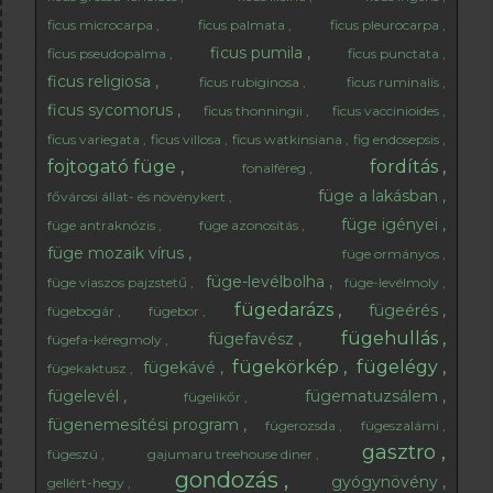
ficus microcarpa
ficus palmata
ficus pleurocarpa
ficus pumila
ficus pseudopalma
ficus punctata
ficus religiosa
ficus rubiginosa
ficus ruminalis
ficus sycomorus
ficus thonningii
ficus vaccinioides
ficus variegata
ficus villosa
ficus watkinsiana
fig endosepsis
fojtogató füge
fordítás
fonalféreg
füge a lakásban
fővárosi állat- és növénykert
füge igényei
füge antraknózis
füge azonosítás
füge mozaik vírus
füge ormányos
füge-levélbolha
füge viaszos pajzstetű
füge-levélmoly
fügedarázs
fügeérés
fügebogár
fügebor
fügehullás
fügefavész
fügefa-kéregmoly
fügekörkép
fügelégy
fügekávé
fügekaktusz
fügelevél
fügematuzsálem
fügelikőr
fügenemesítési program
fügerozsda
fügeszalámi
gasztro
fügeszú
gajumaru treehouse diner
gondozás
gyógynövény
gellért-hegy