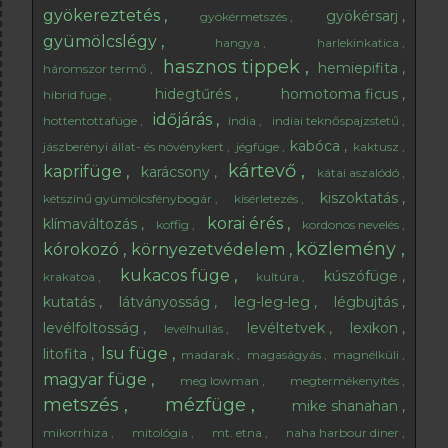
gyökereztetés
gyökérsarj
gyökérmetszés
gyümölcslégy
hangya
harlekinkatica
hasznos tippek
hemiepifita
háromszor termő
hidegtűrés
homotoma ficus
hibrid füge
időjárás
hottentottafüge
india
indiai teknőspajzstetű
kabóca
jászberényi állat- és növénykert
jégfüge
kaktusz
kártevő
kaprifüge
karácsony
kátai aszalódó
kiszoktatás
kétszínű gyümölcsfénybogár
kísérletezés
korai érés
klímaváltozás
koffig
kordonos nevelés
közlemény
kórokozó
környezetvédelem
kukacos füge
kúszófüge
krakatoa
kultúra
kutatás
látványosság
leg-leg-leg
légbujtás
levélfoltosság
levéltetvek
lexikon
levélhullás
lsu füge
litofita
madarak
magaságyás
magnélküli
magyar füge
meg lowman
megtermékenyítés
metszés
mézfüge
mike shanahan
mikorrhiza
mitológia
mt. etna
naha harbour diner