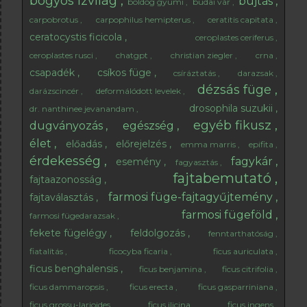
bogyós ízvilág
bujtás
boldog gyümi
budai vár
carpobrotus
carpophilus hemipterus
ceratitis capitata
ceratocystis ficicola
ceroplastes ceriferus
ceroplastes rusci
chatgpt
christian ziegler
crna
csapadék
csíkos füge
csíráztatás
darazsak
dézsás füge
darázscincér
deformálódott levelek
drosophila suzukii
dr. nanthinee jevanandam
egyéb fikusz
dugványozás
egészség
élet
előadás
előrejelzés
emma marris
epifita
érdekesség
fagykár
esemény
fagyasztás
fajtabemutató
fajtaazonosság
farmosi füge-fajtagyűjtemény
fajtaválasztás
farmosi fügeföld
farmosi fügedarazsak
fekete fügelégy
feldolgozás
fenntarthatóság
fiatalítás
ficocyba ficaria
ficus auriculata
ficus benghalensis
ficus benjamina
ficus citrifolia
ficus dammaropsis
ficus erecta
ficus gasparriniana
ficus grossu-larioides
ficus ilicina
ficus ingens