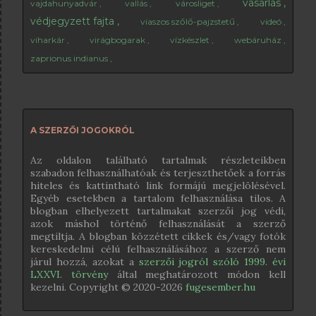
vásárlás
vajdahunyadvár
vallás
városliget
védjegyzett fajta
viaszos szőlő-pajzstetű
videó
viharkár
virágbogarak
vízkészlet
webáruház
zaprionus indianus
A SZERZŐI JOGOKRÓL
Az oldalon található tartalmak részleteikben
szabadon felhasználhatóak és terjeszthetőek a forrás
hiteles és kattintható link formájú megjelölésével.
Egyéb esetekben a tartalom felhasználása tilos. A
blogban elhelyezett tartalmakat szerzői jog védi,
azok máshol történő felhasználását a szerző
megtiltja. A blogban közzétett cikkek és/vagy fotók
kereskedelmi célú felhasználásához a szerző nem
járul hozzá, azokat a
szerzői jogról szóló 1999. évi
LXXVI. törvény
által meghatározott módon kell
kezelni. Copyright © 2020-
2026
fugesember.hu