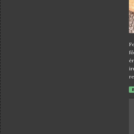
F
f
ér
ír
re