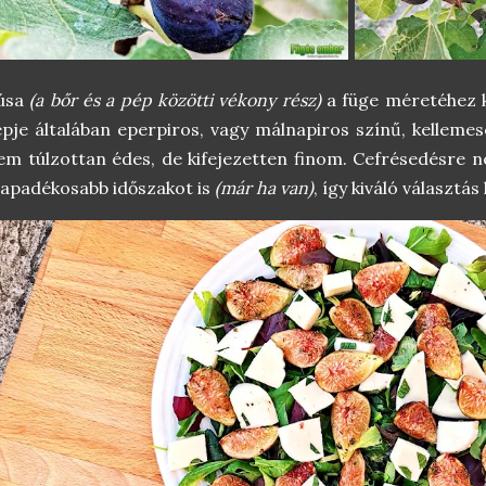
úsa
(a bőr és a pép közötti vékony rész)
a füge méretéhez k
pje általában eperpiros, vagy málnapiros színű, kelleme
m túlzottan édes, de kifejezetten finom. Cefrésedésre ne
apadékosabb időszakot is
(már ha van)
, így kiváló választás