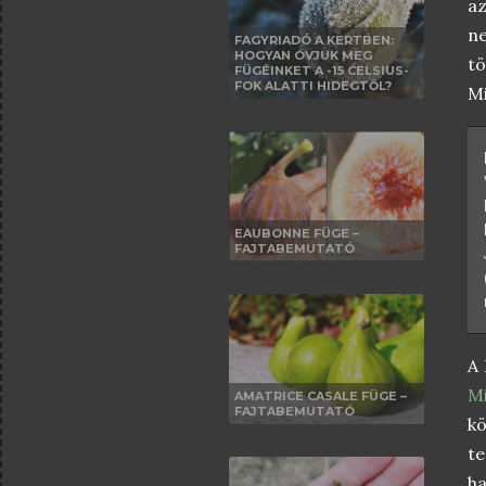
az
ne
FAGYRIADÓ A KERTBEN:
HOGYAN ÓVJUK MEG
tö
FÜGÉINKET A -15 CELSIUS-
FOK ALATTI HIDEGTŐL?
Mi
EAUBONNE FÜGE –
FAJTABEMUTATÓ
A 
Mi
AMATRICE CASALE FÜGE –
FAJTABEMUTATÓ
k
te
ha