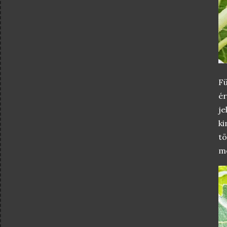
Fü
ér
je
k
t
me