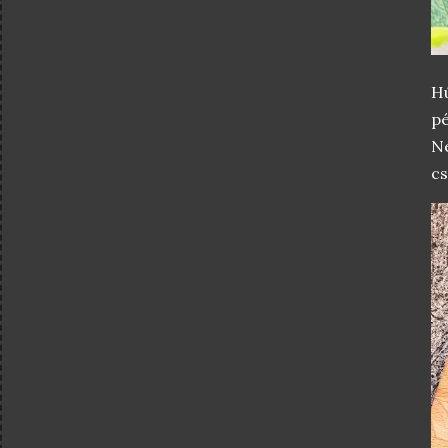
H
pé
Ne
cs