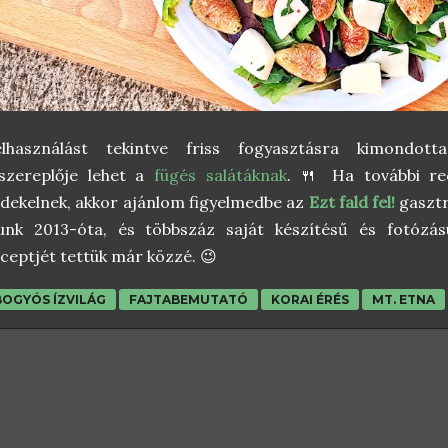
elhasználást tekintve friss fogyasztásra kimondot
őszereplője lehet a
fügés salátáknak
. 🍴 Ha további r
dekelnek, akkor ajánlom figyelmedbe az
Ezt fald fel!
gasztr
unk 2013-óta, és többszáz saját készítésű és fotózású
ceptjét tettük már közzé. 😉
BOGYÓS ÍZVILÁG
FAJTABEMUTATÓ
KORAI ÉRÉS
MT. ETNA