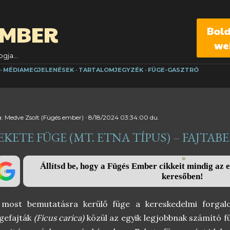
Ugrás a fő tartalomra
EMBER
Bol
we
gja...
MÉDIAMEGJELENÉSEK
TARTALOMJEGYZÉK
FÜGE-GASZTRÓ
a:
Medve Zsolt (Fügés ember)
8/18/2024 03:34:00 du.
EKETE FÜGE (MT. ETNA TÍPUS) – FAJTA
Állítsd be, hogy a Fügés Ember cikkeit mindig az e
keresőben!
 most bemutatásra kerülő füge a kereskedelmi forgal
gefajták
(Ficus carica)
közül az egyik legjobbnak számító fü