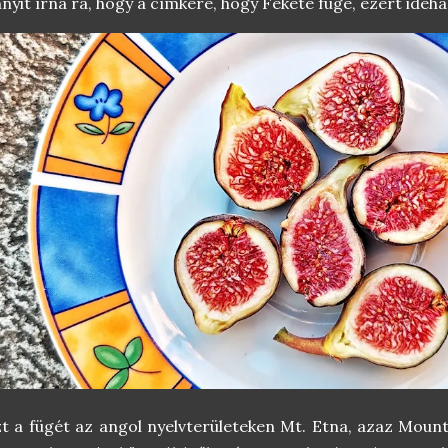
nyit írna rá, hogy a címkére, hogy Fekete füge, ezért ideha
t a fügét az angol nyelvterületeken Mt. Etna, azaz Moun