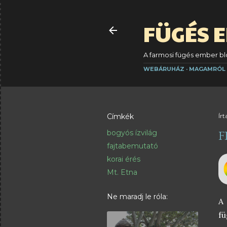
FÜGÉS 
A farmosi fügés ember blo
WEBÁRUHÁZ
MAGAMRÓL
Címkék
Írt
F
bogyós ízvilág
fajtabemutató
korai érés
Mt. Etna
Ne maradj le róla:
A
fü