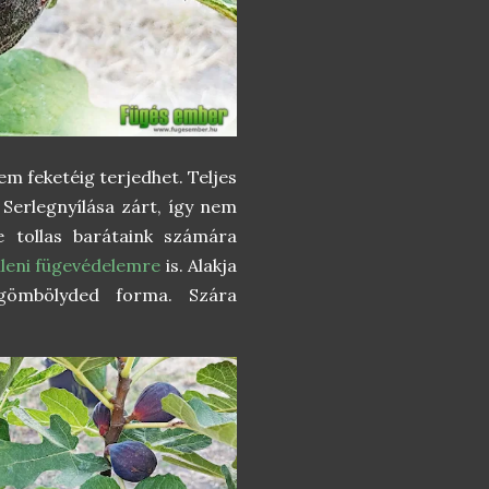
em feketéig terjedhet. Teljes
 Serlegnyílása zárt, így nem
de tollas barátaink számára
lleni fügevédelemre
is. Alakja
gömbölyded forma. Szára