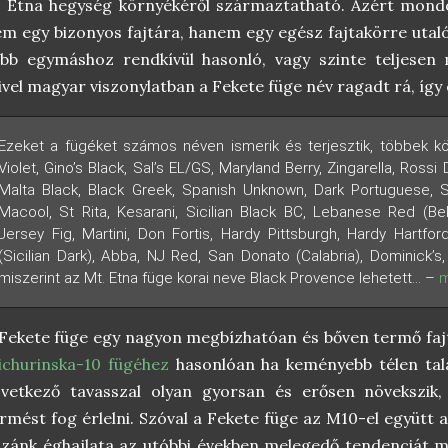
 Etna hegység környékéről származtatható. Azért mondo
m egy bizonyos fajtára, hanem egy egész fajtakörre utaló
bb egymáshoz rendkívül hasonló, vagy szinte teljesen 
vel magyar viszonylatban a Fekete füge név ragadt rá, így é
Ezeket a fügéket számos néven ismerik és terjesztik, többek k
Violet, Gino’s Black, Sal’s EL/GS, Maryland Berry, Zingarella, Rossi 
Malta Black, Black Greek, Spanish Unknown, Dark Portuguese, 
Macool, St Rita, Kesarani, Sicilian Black BC, Lebanese Red (Bek
Jersey Fig, Martini, Don Fortis, Hardy Pittsburgh, Hardy Hartf
(Sicilian Dark), Abba, NJ Red, San Donato (Calabria), Dominick’s,
miszerint az Mt. Etna füge korai neve Black Provence lehetett... –
m
Fekete füge egy nagyon megbízhatóan és bőven termő fajta
churinska-10 fügéhez
hasonlóan ha keményebb télen talaj
övetkező tavasszal olyan gyorsan és erősen növekszi
rmést fog érlelni. Szóval a Fekete füge az M10-el együtt 
zánk éghajlata az utóbbi években melegedő tendenciát m