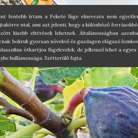
int fentebb írtam a Fekete füge elnevezés nem egyetle
jtakörre utal, ami azt jelenti, hogy a különböző források
zött kisebb eltérések lehetnek. Általánosságban azonb
rnak: bokruk gyorsan növekvő és gazdagon elágazó lomkoro
klasszikus ötkaréjos fügelevelek, de jellemző lehet a egyes
yhe hullámossága. Szétterülő fajta.