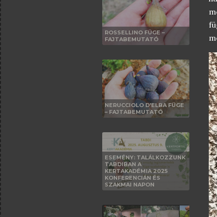
me
fü
ROSSELLINO FÜGE –
me
FAJTABEMUTATÓ
NERUCCIOLO D'ELBA FÜGE
– FAJTABEMUTATÓ
ESEMÉNY: TALÁLKOZZUNK
TABDIBAN A
KERTAKADÉMIA 2025
KONFERENCIÁN ÉS
SZAKMAI NAPON