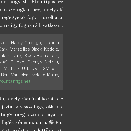
m, hogy Mt. Etna típus, ez
 összefoglaló név, amely alá
megegyező fajta sorolható.
n is így fogok rá hivatkozni.
özött: Hardy Chicago, Takoma
Dark, Marseilles Black, Keddie,
Salem Dark, Black Bethlehem,
aa), Ginoso, Danny’s Delight,
ord, Mt Etna Unknown, GM #11
 Bari. Van olyan vélekedés is,
ountainfigs.net
, amely ráadásul korai is. A
szintig visszafagy, akkor a
k, hogy még azon a nyáron
a fügék Főnix madara. 😀 Bár
utat, azért nem lettünk egy