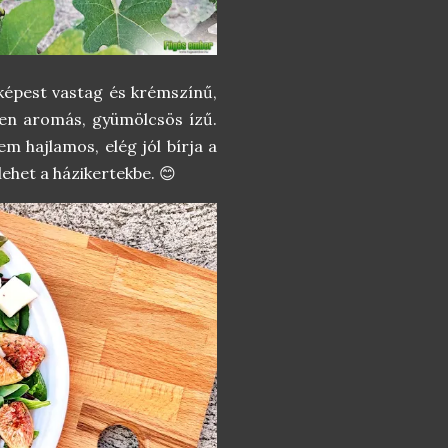
épest vastag és krémszínű,
sen aromás, gyümölcsös ízű.
m hajlamos, elég jól bírja a
 lehet a házikertekbe. 😊