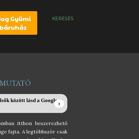
dog Gyümi
KERESÉS
báruház
BEMUTATÓ
lsők között lásd a Google
omban itthon beszerezhető
ge fajta. A legtöbbször csak