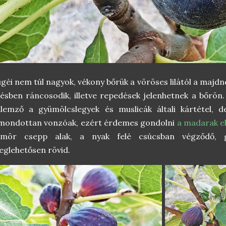
géi nem túl nagyok, vékony bőrük a vöröses lilától a majdn
ésben ráncosodik, illetve repedések jelenhetnek a bőrön.
llemző a gyümölcslegyek és muslicák általi kártétel, 
imondottan vonzóak, ezért érdemes gondolni
a madarak e
ömör csepp alak, a nyak felé csúcsban végződő, 
glehetősen rövid.