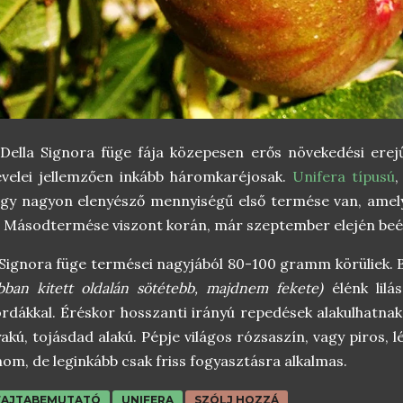
Della Signora füge fája közepesen erős növekedési erej
velei jellemzően inkább háromkaréjosak.
Unifera típusú
,
gy nagyon elenyésző mennyiségű első termése van, amely
. Másodtermése viszont korán, már szeptember elején beérh
Signora füge termései nagyjából 80-100 gramm körüliek.
bban kitett oldalán sötétebb, majdnem fekete)
élénk lilás
rdákkal. Éréskor hosszanti irányú repedések alakulhatna
akú, tojásdad alakú. Pépje világos rózsaszín, vagy piros,
nom, de leginkább csak friss fogyasztásra alkalmas.
FAJTABEMUTATÓ
UNIFERA
SZÓLJ HOZZÁ