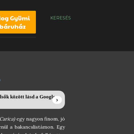
dog Gyümi
KERESÉS
báruház
Ó
lsők között lásd a Google
 Carica)
egy nagyon finom, jó
enül a bakancslistámon. Egy