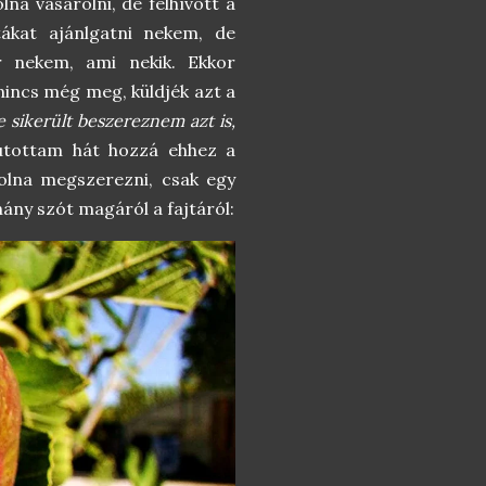
na vásárolni, de felhívott a
tákat ajánlgatni nekem, de
r nekem, ami nekik. Ekkor
nincs még meg, küldjék azt a
 sikerült beszereznem azt is,
jutottam hát hozzá ehhez a
olna megszerezni, csak egy
ány szót magáról a fajtáról: