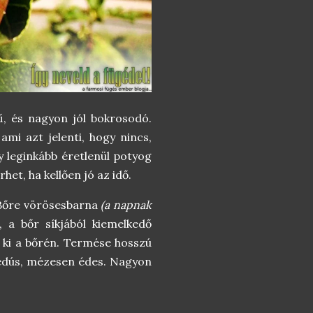
ű, és nagyon jól bokrosodó.
 ami azt jelenti, hogy nincs,
 leginkább éretlenül potyog
et, ha kellően jó az idő.
 Bőre vörösesbarna
(a napnak
, a bőr síkjából kiemelkedő
k ki a bőrén. Termése hosszú
 lédús, mézesen édes. Nagyon