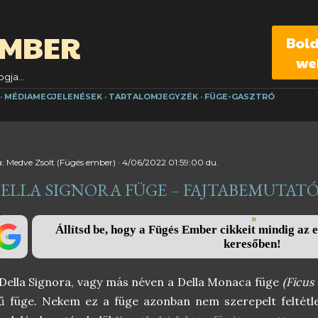
Ugrás a fő tartalomra
EMBER
Bol
we
gja...
MÉDIAMEGJELENÉSEK
TARTALOMJEGYZÉK
FÜGE-GASZTRÓ
a:
Medve Zsolt (Fügés ember)
4/06/2022 01:59:00 du.
ELLA SIGNORA FÜGE – FAJTABEMUTAT
Állítsd be, hogy a Fügés Ember cikkeit mindig az e
keresőben!
Della Signora, vagy más néven a Della Monaca füge
(Ficus
ű füge. Nekem ez a füge azonban nem szerepelt feltétl