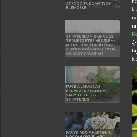
re
ÁTFOGÓ TUDOMÁNYOS
ELEMZÉSE
k
n
mo
Ke
STRATÉGIAI VÍZKINCS ÉS
TERMÉSZETES VÉDELEM:
íg
MIÉRT SORSFORDÍTÓ AZ
ALFÖLD SZÁMÁRA A 2026-
fa
OS NAGY HAVAZÁS?
ki
FÜGE A LAKÁSBAN:
KÉNYSZERMEGOLDÁS
VAGY TUDATOS
STRATÉGIA?
FAGYRIADÓ A KERTBEN:
HOGYAN ÓVJUK MEG