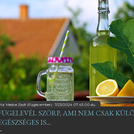
o
z
z
á
rta:
Medve Zsolt (Fügés ember)
7/23/2024 07:43:00 du.
FÜGELEVÉL SZÖRP, AMI NEM CSAK KÜLÖ
EGÉSZSÉGES IS...