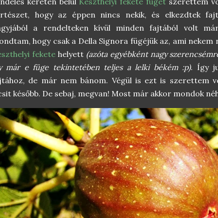
ndelés keretén belül
Keszthelyi fekete fügét
szerettem vol
ertészet, hogy az éppen nincs nekik, és elkezdtek faj
agyjából a rendelteken kívül minden fajtából volt má
ndtam, hogy csak a Della Signora fügéjük az, ami nekem 
szthelyi fekete
helyett
(azóta egyébként nagy szerencsémre
y már e füge tekintetében teljes a lelki békém :p)
. Így 
jtához, de már nem bánom. Végül is ezt is szerettem v
csit később. De sebaj, megvan! Most már akkor mondok néh