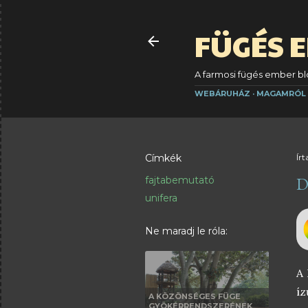
FÜGÉS 
A farmosi fügés ember blo
WEBÁRUHÁZ
MAGAMRÓL
Címkék
Írt
D
fajtabemutató
unifera
Ne maradj le róla:
A 
íz
A KÖZÖNSÉGES FÜGE
GYÖKÉRRENDSZERÉNEK