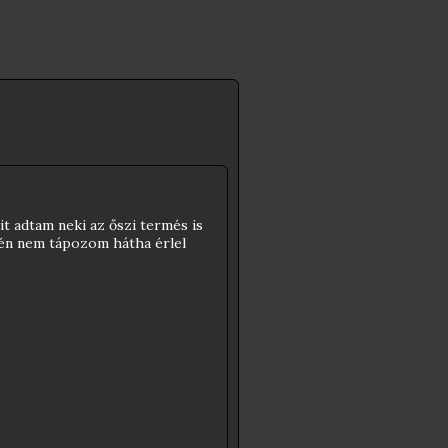
t adtam neki az őszi termés is
Idén nem tápozom hátha érlel