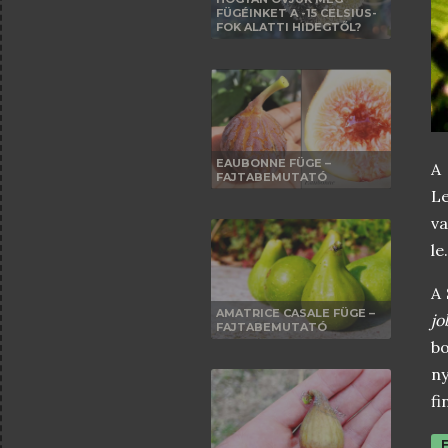
FÜGÉINKET A -15 CELSIUS-
FOK ALATTI HIDEGTŐL?
EAUBONNE FÜGE –
A 
FAJTABEMUTATÓ
Le
va
le
A 
AMATRICE CASALE FÜGE –
jo
FAJTABEMUTATÓ
bo
ny
fi