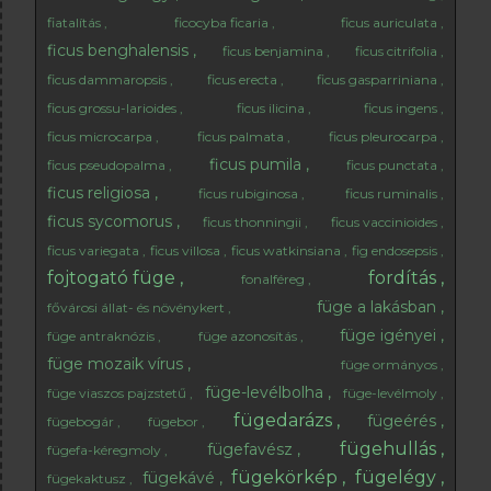
fiatalítás
ficocyba ficaria
ficus auriculata
ficus benghalensis
ficus benjamina
ficus citrifolia
ficus dammaropsis
ficus erecta
ficus gasparriniana
ficus grossu-larioides
ficus ilicina
ficus ingens
ficus microcarpa
ficus palmata
ficus pleurocarpa
ficus pumila
ficus pseudopalma
ficus punctata
ficus religiosa
ficus rubiginosa
ficus ruminalis
ficus sycomorus
ficus thonningii
ficus vaccinioides
ficus variegata
ficus villosa
ficus watkinsiana
fig endosepsis
fojtogató füge
fordítás
fonalféreg
füge a lakásban
fővárosi állat- és növénykert
füge igényei
füge antraknózis
füge azonosítás
füge mozaik vírus
füge ormányos
füge-levélbolha
füge viaszos pajzstetű
füge-levélmoly
fügedarázs
fügeérés
fügebogár
fügebor
fügehullás
fügefavész
fügefa-kéregmoly
fügekörkép
fügelégy
fügekávé
fügekaktusz