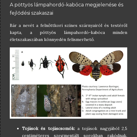
A pöttyös lámpahordó-kabóca megjelenése és
fejlődési szakaszai
Bár a nevét a felnőttkori színes szárnyairól és testéről
kapta, a pöttyös lámpahordó-kabóca minden
életszakaszában könnyedén felismerhető.
Tojások és tojáscsomók:
a tojások nagyjából 2,5
centiméteres szegmentált sorokban rakódnak,