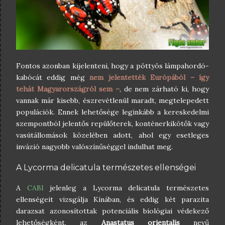
Fontos azonban kijelenteni, hogy a pöttyös lámpahordó-
kabócát eddig még
nem jelentették Európából – így
tehát Magyarországról sem –
, de nem zárható ki, hogy
vannak már kisebb, észrevétlenül maradt, megtelepedett
populációk. Ennek lehetősége leginkább a kereskedelmi
szempontból jelentős repülőterek, konténerkikötők vagy
vasútállomások közelében adott, ahol egy esetleges
invázió nagyobb valószínűséggel indulhat meg.
A Lycorma delicatula természetes ellenségei
A
CABI
jelenleg a Lycorma delicatula természetes
ellenségeit vizsgálja Kínában, és eddig két parazita
darazsat azonosítottak potenciális biológiai védekező
lehetőségként, az
Anastatus orientalis
nevű