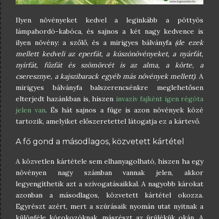
Ilyen növényeket kedvel a leginkább a pöttyös
lámpahordó-kabóca, és sajnos a két nagy kedvence is
ilyen növény: a szőlő, és a mirigyes bálványfa
(de ezek
mellett kedveli az eperfát, a kúszónövényeket, a nyárfát,
nyírfát, fűzfát és szömörcét is az alma, a körte, a
cseresznye, a kajszibarack egyéb más növények mellett)
. A
mirigyes bálványfa balszerencsénkre meglehetősen
elterjedt hazánkban is, hiszen
invazív fajként igen régóta
jelen van
. És hát sajnos a füge is azon növények közé
tartozik, amelyiket előszeretettel látogatja ez a kártevő.
A fő gond a másodlagos, közvetett kártétel
A közvetlen kártétele sem elhanyagolható, hiszen ha egy
növényen nagy számban vannak jelen, akkor
legyengíthetik azt a szívogatásaikkal. A nagyobb károkat
azonban a másodlagos, közvetett kártétel okozza.
Egyrészt azért, mert a szúrásaik nyomán utat nyitnak a
különféle kórokozóknak, másrészt az ürülékük okán. A