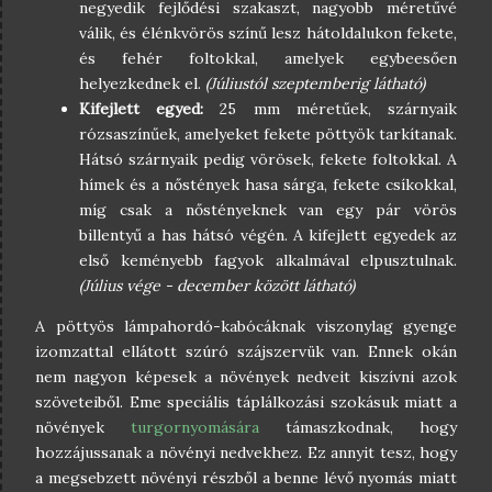
negyedik fejlődési szakaszt, nagyobb méretűvé
válik, és élénkvörös színű lesz hátoldalukon fekete,
és fehér foltokkal, amelyek egybeesően
helyezkednek el.
(Júliustól szeptemberig látható)
Kifejlett egyed:
25 mm méretűek, szárnyaik
rózsaszínűek, amelyeket fekete pöttyök tarkítanak.
Hátsó szárnyaik pedig vörösek, fekete foltokkal. A
hímek és a nőstények hasa sárga, fekete csíkokkal,
míg csak a nőstényeknek van egy pár vörös
billentyű a has hátsó végén. A kifejlett egyedek az
első keményebb fagyok alkalmával elpusztulnak.
(Július vége - december között látható)
A pöttyös lámpahordó-kabócáknak viszonylag gyenge
izomzattal ellátott szúró szájszervük van. Ennek okán
nem nagyon képesek a növények nedveit kiszívni azok
szöveteiből. Eme speciális táplálkozási szokásuk miatt a
növények
turgornyomására
támaszkodnak, hogy
hozzájussanak a növényi nedvekhez. Ez annyit tesz, hogy
a megsebzett növényi részből a benne lévő nyomás miatt