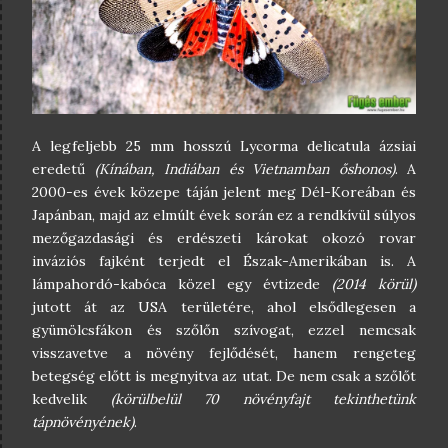
A legfeljebb 25 mm hosszú Lycorma delicatula ázsiai
eredetű
(Kínában, Indiában és Vietnamban őshonos)
. A
2000-es évek közepe táján jelent meg Dél-Koreában és
Japánban, majd az elmúlt évek során ez a rendkívül súlyos
mezőgazdasági és erdészeti károkat okozó rovar
inváziós fajként terjedt el Észak-Amerikában is. A
lámpahordó-kabóca közel egy évtizede
(2014 körül)
jutott át az USA területére, ahol elsődlegesen a
gyümölcsfákon és szőlőn szívogat, ezzel nemcsak
visszavetve a növény fejlődését, hanem rengeteg
betegség előtt is megnyitva az utat. De nem csak a szőlőt
kedvelik
(körülbelül 70 növényfajt tekinthetünk
tápnövényének)
.