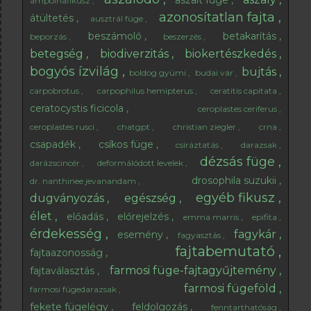
ámpolnafikusz
azonosítatlan fajta
átültetés
ausztrál füge
beszámoló
betakarítás
beporzás
beszerzés
betegség
biodiverzitás
biokertészkedés
bogyós ízvilág
bujtás
boldog gyümi
budai vár
carpobrotus
carpophilus hemipterus
ceratitis capitata
ceratocystis ficicola
ceroplastes ceriferus
ceroplastes rusci
chatgpt
christian ziegler
crna
csapadék
csíkos füge
csíráztatás
darazsak
dézsás füge
darázscincér
deformálódott levelek
drosophila suzukii
dr. nanthinee jevanandam
egyéb fikusz
dugványozás
egészség
élet
előadás
előrejelzés
emma marris
epifita
érdekesség
fagykár
esemény
fagyasztás
fajtabemutató
fajtaazonosság
farmosi füge-fajtagyűjtemény
fajtaválasztás
farmosi fügeföld
farmosi fügedarazsak
fekete fügelégy
feldolgozás
fenntarthatóság