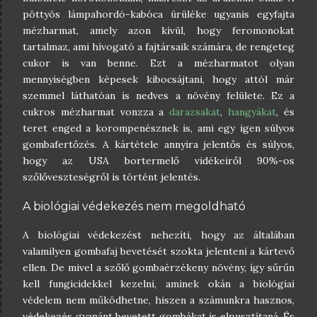
pöttyös lámpahordó-kabóca ürüléke ugyanis egyfajta
mézharmat, amely azon kívül, hogy feromonokat
tartalmaz, ami hívogató a fajtársaik számára, de rengeteg
cukor is van benne. Ezt a mézharmatot olyan
mennyiségben képesek kibocsájtani, hogy attól már
szemmel láthatóan is nedves a növény felülete. Ez a
cukros mézharmat vonzza a
darazsakat
,
hangyákat
, és
teret enged a korompenésznek is, ami egy igen súlyos
gombafertőzés. A kártétele annyira jelentős és súlyos,
hogy az USA bortermelő vidékeiről 90%-os
szőlőveszteségről is történt jelentés.
A biológiai védekezés nem megoldható
A biológiai védekezést nehezíti, hogy az általában
valamilyen gombafaj bevetését szokta jelenteni a kártevő
ellen. De mivel a szőlő gombaérzékeny növény, így sűrűn
kell fungicidekkel kezelni, aminek okán a biológiai
védelem nem működhetne, hiszen a számunkra hasznos,
védekezés gyanánt bevetett gombákat is elpusztítaná. És