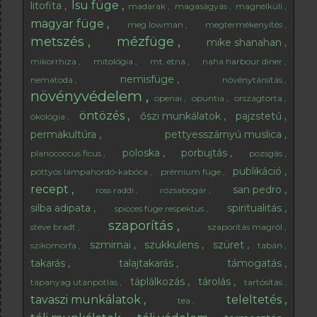
lsu füge
litofita
madarak
magaságyás
magnélküli
magyar füge
meg lowman
megtermékenyítés
metszés
mézfüge
mike shanahan
mikorrhiza
mitológia
mt. etna
naha harbour diner
nemisfüge
nematoda
növénytársítás
növényvédelem
openai
opuntia
országtorta
öntözés
őszi munkálatok
pajzstetű
ökológia
permakultúra
pettyesszárnyú muslica
poloska
porbujtás
planococcus ficus
pozsgás
publikáció
pöttyös lámpahordó-kabóca
prémium füge
recept
san pedro
ross raddi
rózsabogár
silba adipata
spiritualitás
spicces füge respektus
szaporítás
steve bradt
szaporítás magról
szmirnai
szukkulens
szüret
szikomorfa
tabán
takarás
talajtakarás
támogatás
táplálkozás
tárolás
tápanyag utánpótlás
tartósítás
tavaszi munkálatok
teleltetés
tea