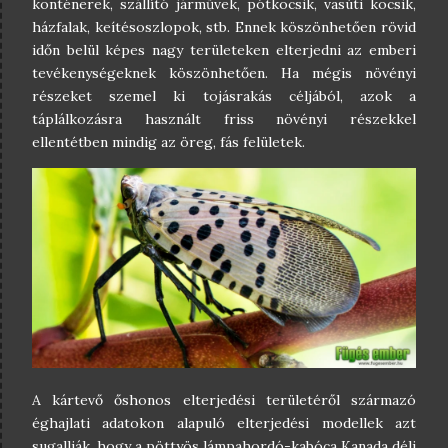
konténerek, szállító járművek, pótkocsik, vasúti kocsik,
házfalak, keítésoszlopok, stb. Ennek köszönhetően rövid
időn belül képes nagy területeken elterjedni az emberi
tevékenységeknek köszönhetően. Ha mégis növényi
részeket szemel ki tojásrakás céljából, azok a
táplálkozásra használt friss növényi részekkel
ellentétben mindig az öreg, fás felületek.
A kártevő őshonos elterjedési területéről származó
éghajlati adatokon alapuló elterjedési modellek azt
sugallják, hogy a pöttyös lámpahordó-kabóca Kanada déli