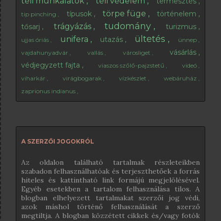
téli munkálatok
téli védelem
termesztés
törpe füge
típusok
történelem
tip pinching
tudomány
trágyázás
tősarj
turizmus
ültetés
unifera
utazás
ujjas óriás
ünnep
vásárlás
vajdahunyadvár
vallás
városliget
védjegyzett fajta
viaszos szőlő-pajzstetű
videó
viharkár
virágbogarak
vízkészlet
webáruház
zaprionus indianus
A SZERZŐI JOGOKRÓL
Az oldalon található tartalmak részleteikben
szabadon felhasználhatóak és terjeszthetőek a forrás
hiteles és kattintható link formájú megjelölésével.
Egyéb esetekben a tartalom felhasználása tilos. A
blogban elhelyezett tartalmakat szerzői jog védi,
azok máshol történő felhasználását a szerző
megtiltja. A blogban közzétett cikkek és/vagy fotók