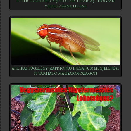
FEHÉR FÜGEKABÓCA (FICOCYBA FICARIA) – HOGYAN
VÉDEKEZZÜNK ELLENE
AFRIKAI FÜGELÉGY (ZAPRIONUS INDIANUS) MEGJELENÉSE
IS VÁRHATÓ MAGYARORSZÁGON