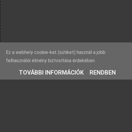
Ez a webhely cookie-kat (sütiket) használ a jobb
felhasználói élmény biztosítása érdekében.
TOVÁBBI INFORMÁCIÓK
RENDBEN
Rovatok
Barátaink
Farmosi füge-
Ezt fald fel!
fajtagyűjtemény
TársasJátszunk