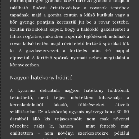
entomopatogén gombák közé tartozó gomba a talajban
található. Spórái érintkezéskor a rovarok testéhez
tapadnak, majd a gomba ezután a külső kutikula vagy a
bőr gyenge pontjain keresztül jut be a rovar testébe.
Ezután rizoidokat képez, hogy a haldokló gazdatestet a
fához rögzítse, miközben a spórák fejlődésnek indulnak a
rovar külső testén, majd rövid életű fertőző spórákat lök
ki. A gazdaszervezet a fertőzés után 4-7 nappal
elpusztul. A fertőző spórák nyomait nehéz megtalálni a
környezetben.
Nagyon hatékony hódító
A Lycorma delicatula nagyon hatékony hódítónak
tekinthető, mert teljes mértékben kihasználja a
kereskedelmből fakadó, földrészeket átívelő
szállításokat. Ez a kabócafaj ugyanis nyárvégeken a 30-60
darabból álló kis tojáscsomóit nem csak növényi
részekre rakja le, hanem – mint fentebb már
említettem – nem növényi szerkezetekre, például