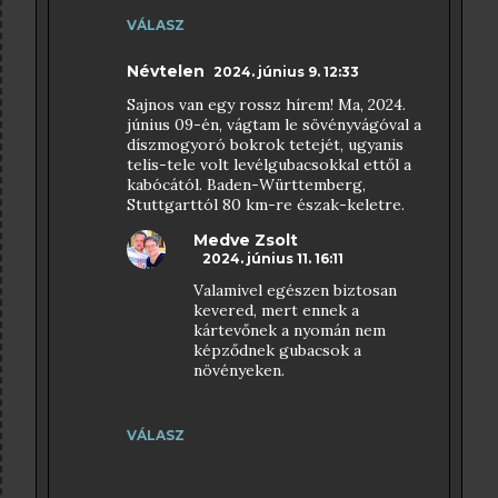
VÁLASZ
Névtelen
2024. június 9. 12:33
Sajnos van egy rossz hírem! Ma, 2024.
június 09-én, vágtam le sövényvágóval a
díszmogyoró bokrok tetejét, ugyanis
telis-tele volt levélgubacsokkal ettől a
kabócától. Baden-Württemberg,
Stuttgarttól 80 km-re észak-keletre.
Medve Zsolt
2024. június 11. 16:11
Valamivel egészen biztosan
kevered, mert ennek a
kártevőnek a nyomán nem
képződnek gubacsok a
növényeken.
VÁLASZ