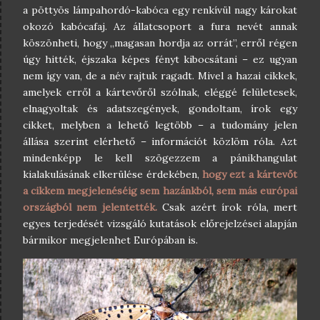
a pöttyös lámpahordó-kabóca egy renkívül nagy károkat
okozó kabócafaj. Az állatcsoport a fura nevét annak
köszönheti, hogy „magasan hordja az orrát”, erről régen
úgy hitték, éjszaka képes fényt kibocsátani – ez ugyan
nem így van, de a név rajtuk ragadt. Mivel a hazai cikkek,
amelyek erről a kártevőről szólnak, eléggé felületesek,
elnagyoltak és adatszegények, gondoltam, írok egy
cikket, melyben a lehető legtöbb – a tudomány jelen
állása szerint elérhető – információt közlöm róla. Azt
mindenképp le kell szögezzem a pánikhangulat
kialakulásának elkerülése érdekében,
hogy ezt a kártevőt
a cikkem megjelenéséig sem hazánkból, sem más európai
országból nem jelentették.
Csak azért írok róla, mert
egyes terjedését vizsgáló kutatások előrejelzései alapján
bármikor megjelenhet Európában is.