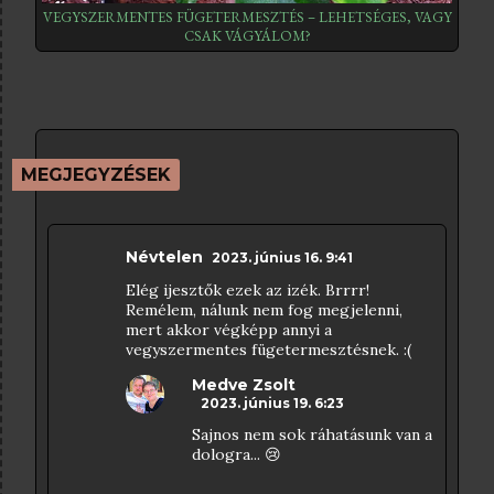
VEGYSZERMENTES FÜGETERMESZTÉS – LEHETSÉGES, VAGY
CSAK VÁGYÁLOM?
MEGJEGYZÉSEK
Névtelen
2023. június 16. 9:41
Elég ijesztők ezek az izék. Brrrr!
Remélem, nálunk nem fog megjelenni,
mert akkor végképp annyi a
vegyszermentes fügetermesztésnek. :(
Medve Zsolt
2023. június 19. 6:23
Sajnos nem sok ráhatásunk van a
dologra... 😢