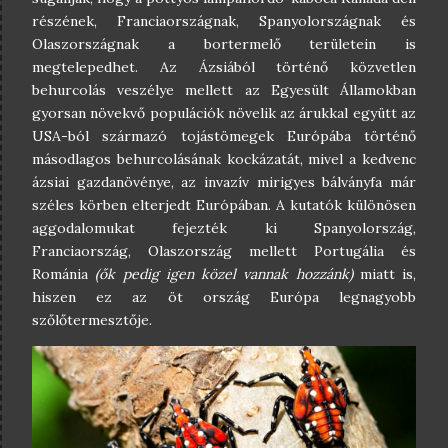
részének, Franciaországnak, Spanyolországnak és
Olaszországnak a bortermelő területein is
megtelepedhet. Az Ázsiából történő közvetlen
behurcolás veszélye mellett az Egyesült Államokban
gyorsan növekvő populációk növelik az árukkal együtt az
USA-ból származó tojástömegek Európába történő
másodlagos behurcolásának kockázatát, mivel a kedvenc
ázsiai gazdanövénye, az invazív mirigyes bálványfa már
széles körben elterjedt Európában. A kutatók különösen
aggodalomukat fejezték ki Spanyolország,
Franciaország, Olaszország mellett Portugália és
Románia
(ők pedig igen közel vannak hozzánk)
miatt is,
hiszen ez az öt ország Európa legnagyobb
szőlőtermesztője.