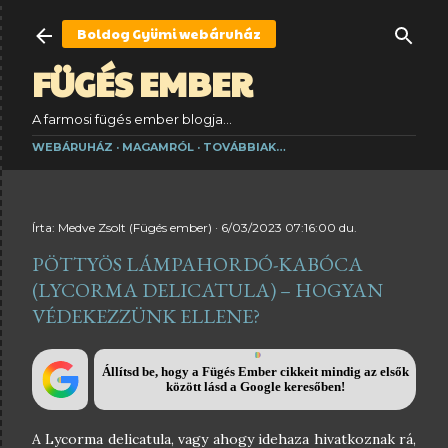
Ugrás a fő tartalomra
Boldog Gyümi
webáruház
FÜGÉS EMBER
A farmosi fügés ember blogja...
WEBÁRUHÁZ
MAGAMRÓL
TOVÁBBIAK…
Írta:
Medve Zsolt (Fügés ember)
6/03/2023 07:16:00 du.
PÖTTYÖS LÁMPAHORDÓ-KABÓCA
(LYCORMA DELICATULA) – HOGYAN
VÉDEKEZZÜNK ELLENE?
Állítsd be, hogy a Fügés Ember cikkeit mindig az elsők
között lásd a Google keresőben!
A Lycorma delicatula, vagy ahogy idehaza hivatkoznak rá,