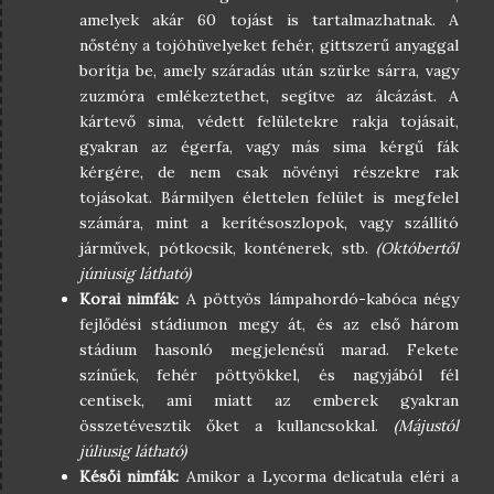
amelyek akár 60 tojást is tartalmazhatnak. A
nőstény a tojóhüvelyeket fehér, gittszerű anyaggal
borítja be, amely száradás után szürke sárra, vagy
zuzmóra emlékeztethet, segítve az álcázást. A
kártevő sima, védett felületekre rakja tojásait,
gyakran az égerfa, vagy más sima kérgű fák
kérgére, de nem csak növényi részekre rak
tojásokat. Bármilyen élettelen felület is megfelel
számára, mint a kerítésoszlopok, vagy szállító
járművek, pótkocsik, konténerek, stb.
(Októbertől
júniusig látható)
Korai nimfák:
A pöttyös lámpahordó-kabóca négy
fejlődési stádiumon megy át, és az első három
stádium hasonló megjelenésű marad. Fekete
színűek, fehér pöttyökkel, és nagyjából fél
centisek, ami miatt az emberek gyakran
összetévesztik őket a kullancsokkal.
(Májustól
júliusig látható)
Késői nimfák:
Amikor a Lycorma delicatula eléri a