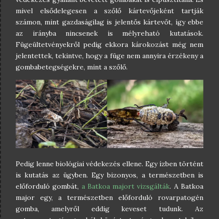
mivel elsődelegesen a szőlő kártevőjeként tartják
számon, mint gazdaságilag is jelentős kártevőt, így ebbe
az irányba nincsenek is mélyreható kutatások.
Fügeültetvényekről pedig ekkora károkozást még nem
jelentettek, tekintve, hogy a füge nem annyira érzékeny a
gombabetegségekre, mint a szőlő.
Pedig lenne biológiai védekezés ellene. Egy ízben történt
is kutatás az ügyben. Egy bizonyos, a természetben is
előforduló gombát,
a Batkoa majort vizsgálták
. A Batkoa
major egy, a természetben előforduló rovarpatogén
gomba, amelyről eddig keveset tudunk. Az