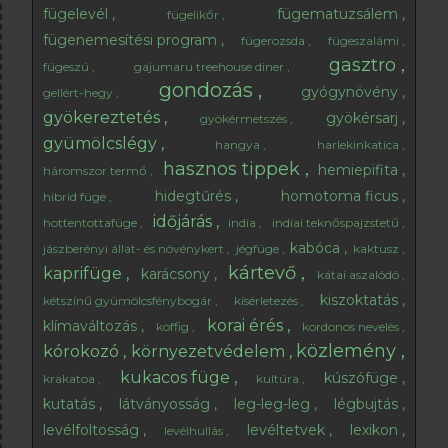
fügelevél
fügematuzsálem
fügelikőr
fügenemesítési program
fügerozsda
fügeszalámi
gasztro
fügeszú
gajumaru treehouse diner
gondozás
gyógynövény
gellért-hegy
gyökereztetés
gyökérsarj
gyökérmetszés
gyümölcslégy
hangya
harlekinkatica
hasznos tippek
hemiepifita
háromszor termő
hidegtűrés
homotoma ficus
hibrid füge
időjárás
hottentottafüge
india
indiai teknőspajzstetű
kabóca
jászberényi állat- és növénykert
jégfüge
kaktusz
kártevő
kaprifüge
karácsony
kátai aszalódó
kiszoktatás
kétszínű gyümölcsfénybogár
kísérletezés
korai érés
klímaváltozás
koffig
kordonos nevelés
közlemény
kórokozó
környezetvédelem
kukacos füge
kúszófüge
krakatoa
kultúra
kutatás
látványosság
leg-leg-leg
légbujtás
levélfoltosság
levéltetvek
lexikon
levélhullás