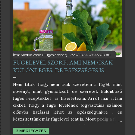
h
o
z
z
á
!
Írta:
Medve Zsolt (Fügés ember)
7/23/2024 07:43:00 du.
FÜGELEVÉL SZÖRP, AMI NEM CSAK
KÜLÖNLEGES, DE EGÉSZSÉGES IS...
Nem titok, hogy nem csak szeretem a fügét, mint
növényt, mint gyümölcsöt, de szeretek különböző
fügés receptekkel is kísérletezni. Arról már írtam
cikket, hogy a füge levelének fogyasztása számos
előnyös hatással lehet az egészségünkre , és
készsítettünk már fügelevél teát is. Most pedig a füge
leveléből készült szörpöt próbáltam ki, és úgy
2 MEGJEGYZÉS
éreztem, nektek is be kell, hogy mutassam. Az