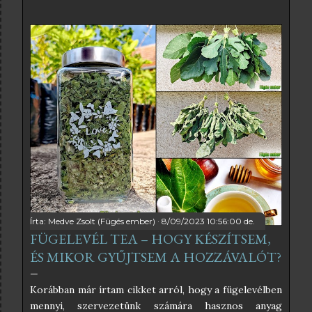
interneten sok féle fügelevél szörp receptet lehet
találni, amelyek közül némelyikben egészen
elképesztő hozzávalók is vannak, amelyektől éppen
hogy csak pont egészséges nem lesz. Én az
egyszerűségben hiszek, és abban, hogy a befőzés
szabályait betartva nincs szükség tartósítószerekre
sem, ezért az én receptem teljesen egyszerű. Ha
pedig a kristálycukrot helyettesítjük valamilyen
édesítőszerrel, akkor még inkább egészséges lesz a
végeredmény. A fügelevélből főzött szörpnek
kimondottan különleges íze van, ami vagy ízleni fog,
vagy nem. Nekem nagyon ízlik, kimondottan frissítő
hideg szódával, szó...
Írta:
Medve Zsolt (Fügés ember)
8/09/2023 10:56:00 de.
FÜGELEVÉL TEA – HOGY KÉSZÍTSEM,
ÉS MIKOR GYŰJTSEM A HOZZÁVALÓT?
Korábban már írtam cikket arról, hogy a fügelevélben
mennyi, szervezetünk számára hasznos anyag