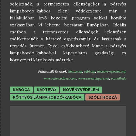
befejeznék, a természetes ellenségeket a pöttyös
lámpahordó-kabóca elleni védekezésre már a
kialakulóban lévő kezelési program sokkal korábbi
szakaszában ki lehetne bocsátani Európában. Ideális
esetben a természetes ellenségek jelentősen
csökkentenék a kártevő egyedszámát, és lassítanák a
terjedés ütemét. Ezzel csökkenthető lenne a pöttyös
lámpahordó-kabócával kapcsolatos gazdasági és
környezeti károkozás mértéke.
Felhasznált források:
liisma.org
,
cabi.org
,
invasive-species.org
,
www.sciencedirect.com
,
www.researchgate.net
,
cornell.edu
KABÓCA
KÁRTEVŐ
NÖVÉNYVÉDELEM
PÖTTYÖS LÁMPAHORDÓ-KABÓCA
SZÓLJ HOZZÁ