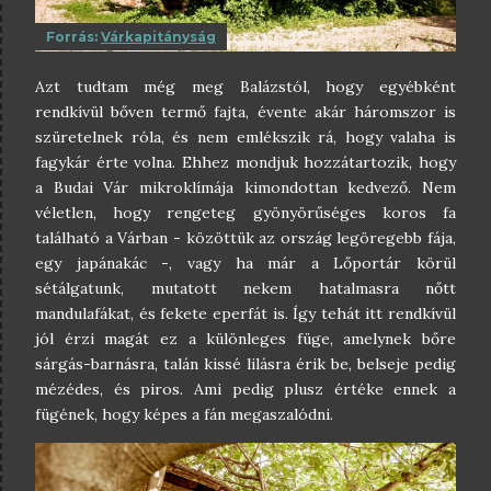
Forrás:
Várkapitányság
Azt tudtam még meg Balázstól, hogy egyébként
rendkívül bőven termő fajta, évente akár háromszor is
szüretelnek róla, és nem emlékszik rá, hogy valaha is
fagykár érte volna. Ehhez mondjuk hozzátartozik, hogy
a Budai Vár mikroklímája kimondottan kedvező. Nem
véletlen, hogy rengeteg gyönyörűséges koros fa
található a Várban - közöttük az ország legöregebb fája,
egy japánakác -, vagy ha már a Lőportár körül
sétálgatunk, mutatott nekem hatalmasra nőtt
mandulafákat, és fekete eperfát is. Így tehát itt rendkívül
jól érzi magát ez a különleges füge, amelynek bőre
sárgás-barnásra, talán kissé lilásra érik be, belseje pedig
mézédes, és piros. Ami pedig plusz értéke ennek a
fügének, hogy képes a fán megaszalódni.