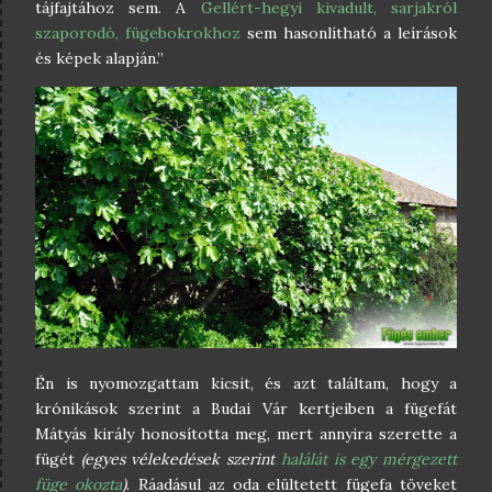
tájfajtához sem. A
Gellért-hegyi kivadult, sarjakról
szaporodó, fügebokrokhoz
sem hasonlítható a leírások
és képek alapján.”
Én is nyomozgattam kicsit, és azt találtam, hogy a
krónikások szerint a Budai Vár kertjeiben a fügefát
Mátyás király honosította meg, mert annyira szerette a
fügét
(egyes vélekedések szerint
halálát is egy mérgezett
füge okozta
)
. Ráadásul az oda elültetett fügefa töveket