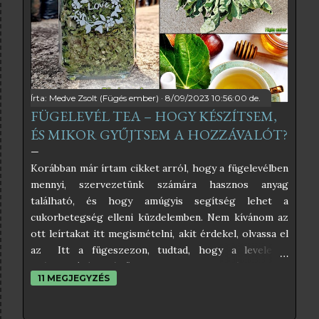
édesítőszerrel, akkor még inkább egészséges lesz a
végeredmény. A fügelevélből főzött szörpnek
kimondottan különleges íze van, ami vagy ízleni fog,
vagy nem. Nekem nagyon ízlik, kimondottan frissítő
hideg szódával, szó...
Írta:
Medve Zsolt (Fügés ember)
8/09/2023 10:56:00 de.
FÜGELEVÉL TEA – HOGY KÉSZÍTSEM,
ÉS MIKOR GYŰJTSEM A HOZZÁVALÓT?
Korábban már írtam cikket arról, hogy a fügelevélben
mennyi, szervezetünk számára hasznos anyag
található, és hogy amúgyis segítség lehet a
cukorbetegség elleni küzdelemben. Nem kívánom az
ott leírtakat itt megismételni, akit érdekel, olvassa el
az Itt a fügeszezon, tudtad, hogy a levele is
gyógyhatású? című cikkemet, mert abból mindent
11 MEGJEGYZÉS
megtudhat a fügelevél, és a cukorbetegség
kapcsolatáról. Ezen cikkem a fügelevél teáról fog
szólni, és ha végigolvasod, meg fogod tudni, hogyan