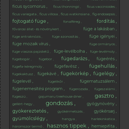
ficus sycomorus
ficus thonningii
ficus vaccinioides
ficus variegata
ficus villosa
ficus watkinsiana
fig endosepsis
fojtogató füge
fordítás
fonalféreg
füge a lakásban
fővárosi állat- és növénykert
füge igényei
füge antraknózis
füge azonosítás
füge mozaik vírus
füge ormányos
füge-levélbolha
füge viaszos pajzstetű
füge-levélmoly
fügedarázs
fügeérés
fügebogár
fügebor
fügehullás
fügefavész
fügefa-kéregmoly
fügekörkép
fügelégy
fügekávé
fügekaktusz
fügelevél
fügematuzsálem
fügelikőr
fügenemesítési program
fügerozsda
fügeszalámi
gasztro
fügeszú
gajumaru treehouse diner
gondozás
gyógynövény
gellért-hegy
gyökereztetés
gyökérsarj
gyökérmetszés
gyümölcslégy
hangya
harlekinkatica
hasznos tippek
hemiepifita
háromszor termő