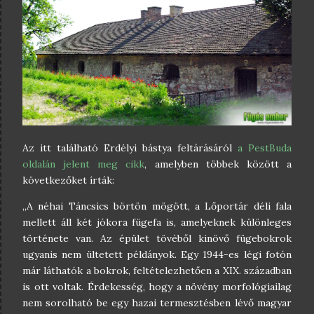
Az itt található Erdélyi bástya feltárásáról
a PestBuda
oldalán jelent meg cikk
, amelyben többek között a
következőket írták:
„A néhai Táncsics börtön mögött, a Lőportár déli fala
mellett áll két jókora fügefa is, amelyeknek különleges
története van. Az épület tövéből kinövő fügebokrok
ugyanis nem ültetett példányok. Egy 1944-es légi fotón
már láthatók a bokrok, feltételezhetően a XIX. században
is ott voltak. Érdekesség, hogy a növény morfológiailag
nem sorolható be egy hazai termesztésben lévő magyar