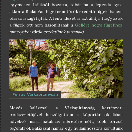
egyenesen Itáliából hozatta, tehát ha a legenda igaz,
akkor a Budai Vár fügéi nem török eredetű fügék, hanem
olaszországi fajták. A fenti idézet is azt állítja, hogy azok
a fügék ott nem hasonlítanak a
Gellért-hegyi fügékhez
(amelyeket török eredetűnek tartanak)
.
Forrás:
Várkapitányság
Mezős Balázzsal, a Várkapitányság kertészeti
irodavezetőjével beszélgettem a Lőportár oldalában
növekvő, mára hatalmas méretűre nőtt, több törzsű
fügefákról. Balázzsal hamar egy hullámhosszra kerültünk