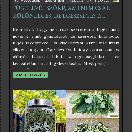
Írta:
Medve Zsolt (Fügés ember)
7/23/2024 07:43:00 du.
FÜGELEVÉL SZÖRP, AMI NEM CSAK
KÜLÖNLEGES, DE EGÉSZSÉGES IS...
Nem titok, hogy nem csak szeretem a fügét, mint
növényt, mint gyümölcsöt, de szeretek különböző
fügés receptekkel is kísérletezni. Arról már írtam
cikket, hogy a füge levelének fogyasztása számos
előnyös hatással lehet az egészségünkre , és
készsítettünk már fügelevél teát is. Most pedig a füge
leveléből készült szörpöt próbáltam ki, és úgy
2 MEGJEGYZÉS
éreztem, nektek is be kell, hogy mutassam. Az
interneten sok féle fügelevél szörp receptet lehet
találni, amelyek közül némelyikben egészen
elképesztő hozzávalók is vannak, amelyektől éppen
hogy csak pont egészséges nem lesz. Én az
egyszerűségben hiszek, és abban, hogy a befőzés
szabályait betartva nincs szükség tartósítószerekre
sem, ezért az én receptem teljesen egyszerű. Ha
pedig a kristálycukrot helyettesítjük valamilyen