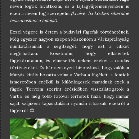
néven fogok hivatkozni, és a fajtagyűjteményemben is
ezen a néven fog szerepelni
(kivéve, ha közben sikerülne
beazonosítani a fajtáját)
.
Ezzel végére is értem a budavári fügefák történetének.
Még egyszer nagyon szépen köszönöm a Várkapitányság
munkatársainak a segítségét, hogy ezt a cikket
megírhattam. Köszönöm, hogy elkísértek
fügekörutamon, és elmesélték nekem ezeket a csodás
történeteket. És bár nem nyert bizonyítást, hogy valóban
Mátyás király hozatta volna a Várba a fügéket, a fentiek
ismeretében enélkül is különlegesek maradnak ezek a
fügék. Terveim szerint érésidőben visszalátogatok a
Várba, és még több fotóval térhetek haza, hogy immár
saját szájízem tapasztalásai nyomán írhassak ezekről a
fügékről. 😊