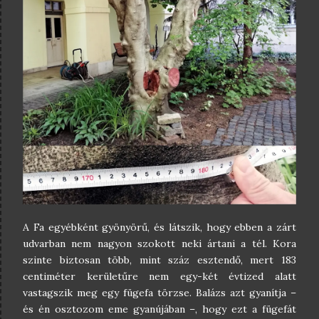
A Fa egyébként gyönyörű, és látszik, hogy ebben a zárt
udvarban nem nagyon szokott neki ártani a tél. Kora
szinte biztosan több, mint száz esztendő, mert 183
centiméter kerületűre nem egy-két évtized alatt
vastagszik meg egy fügefa törzse. Balázs azt gyanítja –
és én osztozom eme gyanújában –, hogy ezt a fügefát