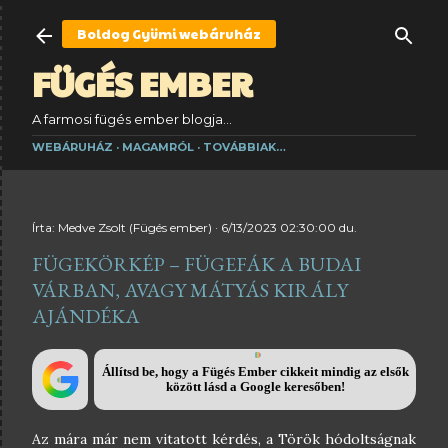
Ugrás a fő tartalomra
Boldog Gyümi
webáruház
FÜGÉS EMBER
A farmosi fügés ember blogja...
WEBÁRUHÁZ
MAGAMRÓL
TOVÁBBIAK…
Írta:
Medve Zsolt (Fügés ember)
6/13/2023 02:30:00 du.
FÜGEKÖRKÉP – FÜGEFÁK A BUDAI
VÁRBAN, AVAGY MÁTYÁS KIRÁLY
AJÁNDÉKA
Állítsd be, hogy a Fügés Ember cikkeit mindig az elsők
között lásd a Google keresőben!
Az mára már nem vitatott kérdés, a Török hódoltságnak