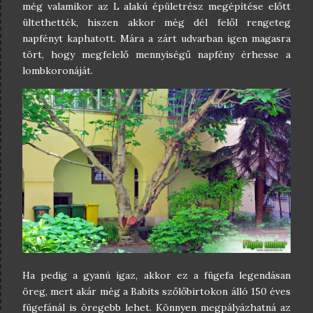
még valamikor az L alakú épületrész megépítése előtt
ültethették, hiszen akkor még dél felől rengeteg
napfényt kaphatott. Mára a zárt udvarban igen magasra
tört, hogy megfelelő mennyiségű napfény érhesse a
lombkoronáját.
Ha pedig a gyanú igaz, akkor ez a fügefa legendásan
öreg, mert akár még a Babits szőlőbirtokon álló 150 éves
fügefánál is öregebb lehet. Könnyen megpályázhatná az