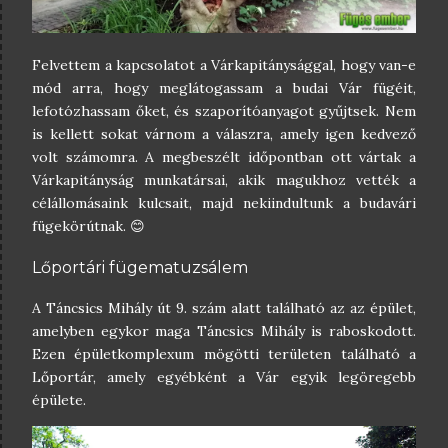
Felvettem a kapcsolatot a Várkapitánysággal, hogy van-e
mód arra, hogy meglátogassam a budai Vár fügéit,
lefotózhassam őket, és szaporítóanyagot gyűjtsek. Nem
is kellett sokat várnom a válaszra, amely igen kedvező
volt számomra. A megbeszélt időpontban ott vártak a
Várkapitányság munkatársai, akik magukhoz vették a
célállomásaink kulcsait, majd nekiindultunk a budavári
fügekörútnak. 😊
Lőportári fügematuzsálem
A Táncsics Mihály út 9. szám alatt található az az épület,
amelyben egykor maga Táncsics Mihály is raboskodott.
Ezen épületkomplexum mögötti területen található a
Lőportár, amely egyébként a Vár egyik legöregebb
épülete.