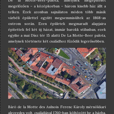
De la Motte-Beer-palota, amelynek megépítését
megelőzően – a középkorban – három kisebb ház állt a
telken. Ezek azonban sajnálatos módon több másik
várbéli épülettel együtt megsemmisültek az 1868-as
ostrom során. Ezen épületek megmaradt alapjaira
építettek fel két új házat, immár barokk stílusban, ezek
egyike a mai Dísz tér 15 alatti De La Motte-Beer palota,
amelynek története két családhoz fűződik legerősebben.
Báró de la Motte des Aulnois Ferenc Károly mérnökkari
alezredes volt, családjával 1760-ban költözött be a házba,