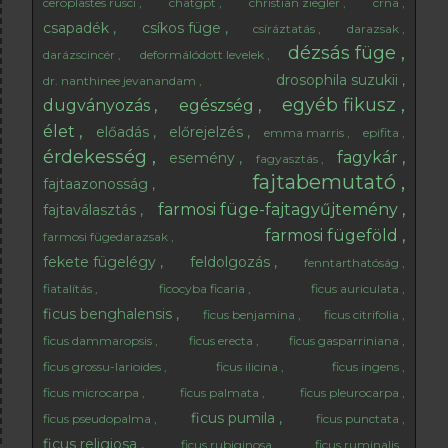
ceroplastes rusci
chatgpt
christian ziegler
crna
csapadék
csíkos füge
csíráztatás
darazsak
dézsás füge
darázscincér
deformálódott levelek
drosophila suzukii
dr. nanthinee jevanandam
egyéb fikusz
dugványozás
egészség
élet
előadás
előrejelzés
emma marris
epifita
érdekesség
fagykár
esemény
fagyasztás
fajtabemutató
fajtaazonosság
farmosi füge-fajtagyűjtemény
fajtaválasztás
farmosi fügeföld
farmosi fügedarazsak
fekete fügelégy
feldolgozás
fenntarthatóság
fiatalítás
ficocyba ficaria
ficus auriculata
ficus benghalensis
ficus benjamina
ficus citrifolia
ficus dammaropsis
ficus erecta
ficus gasparriniana
ficus grossu-larioides
ficus ilicina
ficus ingens
ficus microcarpa
ficus palmata
ficus pleurocarpa
ficus pumila
ficus pseudopalma
ficus punctata
ficus religiosa
ficus rubiginosa
ficus ruminalis