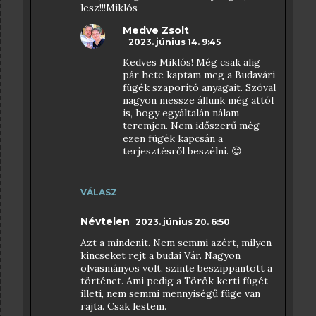
lesz!!!Miklós
Medve Zsolt
2023. június 14. 9:45
Kedves Miklós! Még csak alig
pár hete kaptam meg a Budavári
fügék szaporító anyagait. Szóval
nagyon messze állunk még attól
is, hogy egyáltalán nálam
teremjen. Nem időszerű még
ezen fügék kapcsán a
terjesztésről beszélni. 😊
VÁLASZ
Névtelen
2023. június 20. 6:50
Azt a mindenit. Nem semmi azért, milyen
kincseket rejt a budai Vár. Nagyon
olvasmányos volt, szinte beszippantott a
történet. Ami pedig a Török kerti fügét
illeti, nem semmi mennyiségű füge van
rajta. Csak lestem.