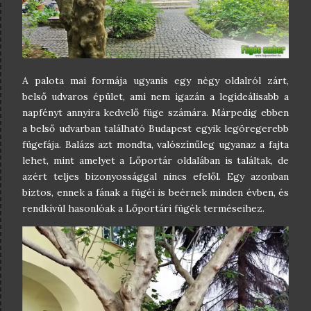
A palota mai formája ugyanis egy négy oldalról zárt,
belső udvaros épület, ami nem igazán a legideálisabb a
napfényt annyira kedvelő füge számára. Márpedig ebben
a belső udvarban található Budapest egyik legöregerebb
fügefája. Balázs azt mondta, valószínűleg ugyanaz a fajta
lehet, mint amelyet a Lőportár oldalában is találtak, de
azért teljes bizonyossággal nincs efelől. Egy azonban
biztos, ennek a fának a fügéi is beérnek minden évben, és
rendkívül hasonlóak a Lőportári fügék terméseihez.