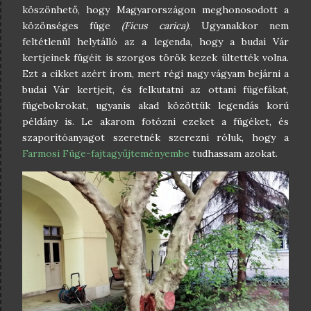
köszönhető, hogy Magyarországon meghonosodott a
közönséges füge
(Ficus carica)
. Ugyanakkor nem
feltétlenül helytálló az a legenda, hogy a budai Vár
kertjeinek fügéit is szorgos török kezek ültették volna.
Ezt a cikket azért írom, mert régi nagy vágyam bejárni a
budai Vár kertjeit, és felkutatni az ottani fügefákat,
fügebokrokat, ugyanis akad közöttük legendás korú
példány is. Le akarom fotózni ezeket a fügéket, és
szaporítóanyagot szeretnék szerezni róluk, hogy a
Farmosi Füge-fajtagyűjteményembe
tudhassam azokat.