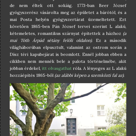
de nem éltek ott sokáig. 1773-ban Beer József
gyógyszerész vásárolta meg az épületet a bárótól, és a
mai Posta helyén gyógyszertárat üzemeltetett. Ezt
követően 1865-ben Pán József tervei szerint L alakú,
kétemeletes, romantikus szárnyat építettek a házhoz
(a
mai Tóth Árpád sétány felőli oldalon)
. Ez a második
világháborúban elpusztult, valamint az ostrom során a
Dísz téri kapubejárat is beomlott. Ennél jobban ebben a
cikkben nem mennék bele a palota történelmébe, akit
jobban érdekel,
itt olvasgathat
róla. A lényeges az L alakú
hozzáépítés 1865-ből
(az alábbi képen a szemközti fal az)
.