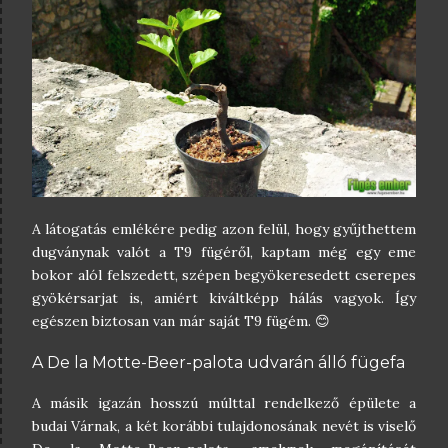
A látogatás emlékére pedig azon felül, hogy gyűjthettem
dugványnak valót a T9 fügéről, kaptam még egy eme
bokor alól felszedett, szépen begyökeresedett cserepes
gyökérsarjat is, amiért kiváltképp hálás vagyok. Így
egészen biztosan van már saját T9 fügém. 😊
A De la Motte-Beer-palota udvarán álló fügefa
A másik igazán hosszú múlttal rendelkező épülete a
budai Várnak, a két korábbi tulajdonosának nevét is viselő