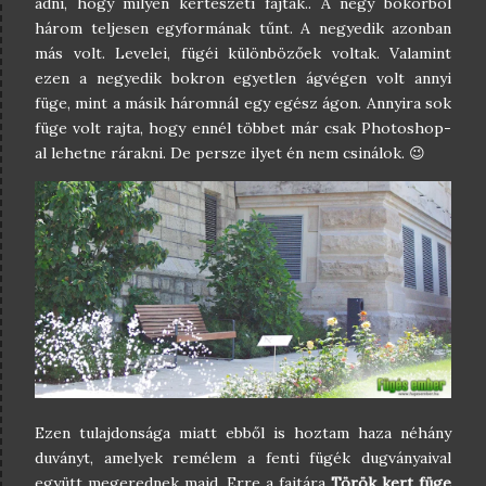
adni, hogy milyen kertészeti fajták.. A négy bokorból
három teljesen egyformának tűnt. A negyedik azonban
más volt. Levelei, fügéi különbözőek voltak. Valamint
ezen a negyedik bokron egyetlen ágvégen volt annyi
füge, mint a másik háromnál egy egész ágon. Annyira sok
füge volt rajta, hogy ennél többet már csak Photoshop-
al lehetne rárakni. De persze ilyet én nem csinálok. 😉
Ezen tulajdonsága miatt ebből is hoztam haza néhány
duványt, amelyek remélem a fenti fügék dugványaival
együtt megerednek majd. Erre a fajtára
Török kert füge