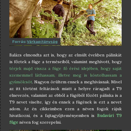
Forrás:
Várkapitányság
Balázs elmondta azt is, hogy az elmúlt években pálinkát
is főztek a füge a terméseiből, valamint meghívott, hogy
térjek majd vissza a füge fő érési idejében, hogy saját
szememmel láthassam, illetve meg is kóstolhassam a
gyümölcsöt
. Nagyon örültem ennek a meghívásnak. Mivel
az itt történt feltárások miatt a helyre ráragadt a T9
elnevezés, valamint az ebből a fügéből főzött pálinka is a
T9 nevet viselte, így én ennek a fügének is ezt a nevet
adom. Az én cikkeimben ezen a néven fogok rájuk
hivatkozni, és a fajtagyűjteményemben is
Budavári T9
füge
néven fog szerepelni.