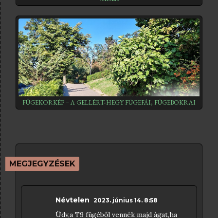
FÜGEKÖRKÉP – A GELLÉRT-HEGY FÜGEFÁI, FÜGEBOKRAI
MEGJEGYZÉSEK
Névtelen
2023. június 14. 8:58
Üdv,a T9 fügéből vennék majd ágat,ha