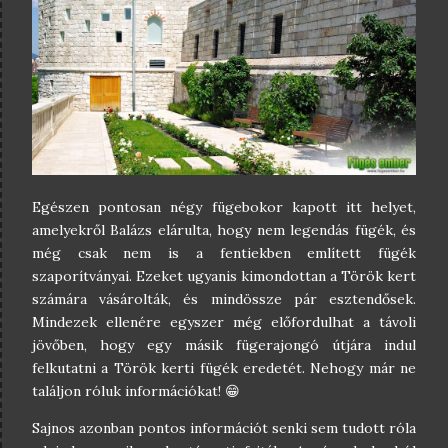
Egészen pontosan négy fügebokor kapott itt helyet,
amelyekről Balázs elárulta, hogy nem legendás fügék, és
még csak nem is a fentiekben említett fügék
szaporítványai. Ezeket ugyanis kimondottan a Török kert
számára vásárolták, és mindössze pár esztendősek.
Mindezek ellenére egyszer még előfordulhat a távoli
jövőben, hogy egy másik fügerajongó útjára indul
felkutatni a Török kerti fügék eredetét. Nehogy már ne
találjon róluk információkat! 😁
Sajnos azonban pontos információt senki sem tudott róla