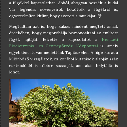
a fügékkel kapcsolatban. Abból, ahogyan beszélt a budai
Vár legendás növényeiről, közöttük a fügékről is,
egyértelműen kitűnt, hogy szereti a munkáját. 😊
Megtudtam azt is, hogy Balázs mindent megtett annak
érdekében, hogy megpróbálja beazonosítani az említett
fügék fajtáját, felvette a kapcsolatot a
Nemzeti
Biodiverzitás- és Génmegőrzési Központtal
is, amely
egyébként itt van mellettünk Tápiószelén. A füge korát a
különböző vizsgálatok, és korábbi kutatások alapján száz
esztendőnél is többre saccolják, ami akár helytálló is
lehet.