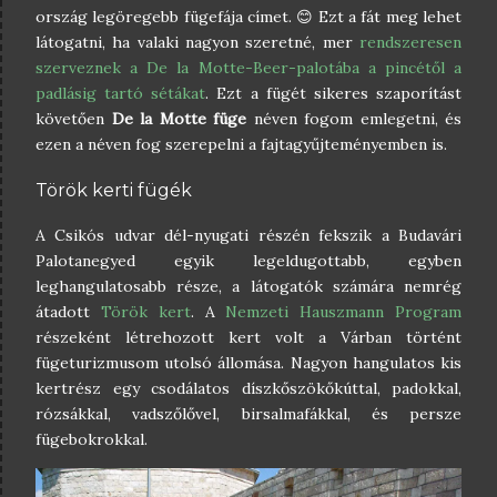
ország legöregebb fügefája címet. 😊 Ezt a fát meg lehet
látogatni, ha valaki nagyon szeretné, mer
rendszeresen
szerveznek a De la Motte-Beer-palotába a pincétől a
padlásig tartó sétákat
. Ezt a fügét sikeres szaporítást
követően
De la Motte füge
néven fogom emlegetni, és
ezen a néven fog szerepelni a fajtagyűjteményemben is.
Török kerti fügék
A Csikós udvar dél-nyugati részén fekszik a Budavári
Palotanegyed egyik legeldugottabb, egyben
leghangulatosabb része, a látogatók számára nemrég
átadott
Török kert
. A
Nemzeti Hauszmann Program
részeként létrehozott kert volt a Várban történt
fügeturizmusom utolsó állomása. Nagyon hangulatos kis
kertrész egy csodálatos díszkőszökőkúttal, padokkal,
rózsákkal, vadszőlővel, birsalmafákkal, és persze
fügebokrokkal.