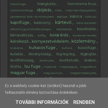
hidegtűrés
homotoma ficus
hibrid füge
időjárás
hottentottafüge
india
indiai teknőspajzstetű
kabóca
jászberényi állat- és növénykert
jégfüge
kaktusz
kártevő
kaprifüge
karácsony
kátai aszalódó
kiszoktatás
kétszínű gyümölcsfénybogár
kísérletezés
korai érés
klímaváltozás
koffig
kordonos nevelés
közlemény
kórokozó
környezetvédelem
kukacos füge
kúszófüge
krakatoa
kultúra
kutatás
látványosság
leg-leg-leg
légbujtás
levélfoltosság
levéltetvek
lexikon
levélhullás
lsu füge
litofita
madarak
magaságyás
magnélküli
magyar füge
meg lowman
megtermékenyítés
metszés
mézfüge
mike shanahan
Ez a webhely cookie-kat (sütiket) használ a jobb
mikorrhiza
mitológia
mt. etna
naha harbour diner
nemisfüge
nematoda
növénytársítás
felhasználói élmény biztosítása érdekében.
növényvédelem
openai
opuntia
országtorta
TOVÁBBI INFORMÁCIÓK
RENDBEN
öntözés
őszi munkálatok
pajzstetű
ökológia