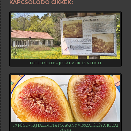
KAPCSOLÓDÓ CIKKEK:
FÜGEKÖRKÉP – JÓKAI MÓR ÉS A FÜGÉI
T9 FÜGE – FAJTABEMUTATÓ, AVAGY VISSZATÉRÉS A BUDAI
VÁRBA