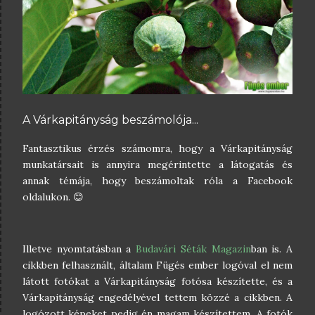
A Várkapitányság beszámolója...
Fantasztikus érzés számomra, hogy a Várkapitányság
munkatársait is annyira megérintette a látogatás és
annak témája, hogy beszámoltak róla a Facebook
oldalukon. 😊
Illetve nyomtatásban a
Budavári Séták Magazin
ban is. A
cikkben felhasznált, általam Fügés ember logóval el nem
látott fotókat a Várkapitányság fotósa készítette, és a
Várkapitányság engedélyével tettem közzé a cikkben. A
logózott képeket pedig én magam készítettem. A fotók