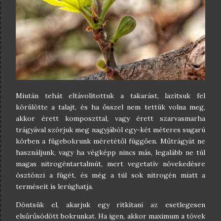
Miután tehát eltávolítottuk a takarást, lazítsuk fel
körülötte a talajt, és ha ősszel nem tettük volna meg,
akkor érett komposzttal, vagy érett szarvasmarha
trágyával szórjuk meg nagyjából egy-két méteres sugarú
körben a fügebokrunk méretétől függően. Műtrágyát ne
használjunk, vagy ha végképp nincs más, legalább ne túl
magas nitrogéntartalmút, mert vegetatív növekedésre
ösztönzi a fügét, és még a túl sok nitrogén miatt a
terméseit is lerúghatja.
Döntsük el, akarjuk egy ritkítani az esetlegesen
elsűrűsödött bokrunkat. Ha igen, akkor maximum a tövek