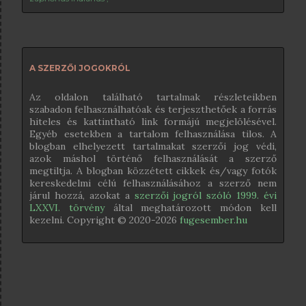
A SZERZŐI JOGOKRÓL
Az oldalon található tartalmak részleteikben
szabadon felhasználhatóak és terjeszthetőek a forrás
hiteles és kattintható link formájú megjelölésével.
Egyéb esetekben a tartalom felhasználása tilos. A
blogban elhelyezett tartalmakat szerzői jog védi,
azok máshol történő felhasználását a szerző
megtiltja. A blogban közzétett cikkek és/vagy fotók
kereskedelmi célú felhasználásához a szerző nem
járul hozzá, azokat a
szerzői jogról szóló 1999. évi
LXXVI. törvény
által meghatározott módon kell
kezelni. Copyright © 2020-
2026
fugesember.hu