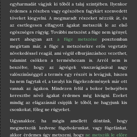
egyharmadát vágjuk ki tőből a talaj szintjében. Ilyenkor
érdemes a részben vagy egészében fagykárt szenvedett
töveket kiegyelni. A megmaradt részeket nézzük át, és
az esetlegesen elfagyott ágakat metsszük le az első
egészséges rügyig. További metszést a füge nem igényel,
mert ahogyan azt
a füge metszése
posztomban
megírtam már, a füge a metszésekre erős vegetatív
növekedéssel reagál, ami végül elburjánzáshoz vezethet,
valamint csökken a terméshozam is. Arról nem is
beszélve, hogy az ágvégek visszavágásával nagy
valószínűséggel a termés egy részét is levágjuk, hiszen
ha nem fagytak el, a tavalyi kis fügekezdemények már ott
vannak az ágakon. Mindezen felül a bokor belsejében
keresztbe növő ágakat érdemes még kivágni. Ezeket
mindig az elágazásnál csípjük le tőből, ne hagyjunk kis
csonkokat, főleg ne rügyeket.
Ugyanakkor, ha mégis amellett döntünk, hogy
megmetszük kedvenc fügebokrunkat, vagy fügefánkat,
akkor érdemes úgy metszeni, hogy
ne metszük le előre