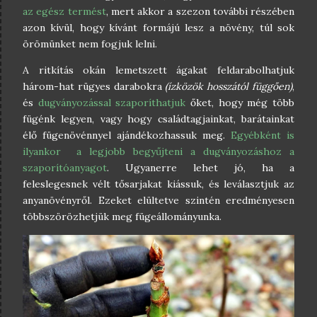
az egész termést
, mert akkor a szezon további részében
azon kívül, hogy kívánt formájú lesz a növény, túl sok
örömünket nem fogjuk lelni.
A ritkítás okán lemetszett ágakat feldarabolhatjuk
három-hat rügyes darabokra
(ízközök hosszától függően)
,
és
dugványozással szaporíthatjuk
őket, hogy még több
fügénk legyen, vagy hogy családtagjainkat, barátainkat
élő fügenövénnyel ajándékozhassuk meg.
Egyébként is
ilyankor a legjobb begyűjteni a dugványozáshoz a
szaporítóanyagot
. Ugyanerre lehet jó, ha a
feleslegesnek vélt tősarjakat kiássuk, és leválasztjuk az
anyanövényről. Ezeket elültetve szintén eredményesen
többszörözhetjük meg fügeállományunka.