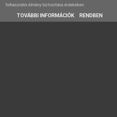
felhasználói élmény biztosítása érdekében.
TOVÁBBI INFORMÁCIÓK
RENDBEN
Rovatok
Barátaink
Farmosi füge-
Ezt fald fel!
fajtagyűjtemény
TársasJátszunk
Füge fajtabemutatók
Kreatív kertész
Fügekörkép: Híres
Növénygyűjtő
fügék nyomában
Kriszfigs
Füge gondozása
Időlabirintus
Füge növényvédelme
Egyéb fikusz fajok