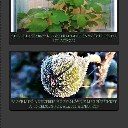
FÜGE A LAKÁSBAN: KÉNYSZERMEGOLDÁS VAGY TUDATOS
STRATÉGIA?
FAGYRIADÓ A KERTBEN: HOGYAN ÓVJUK MEG FÜGÉINKET
A -15 CELSIUS-FOK ALATTI HIDEGTŐL?