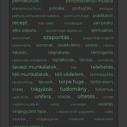
permakultúra
pettyesszárnyú muslica
poloska
porbujtás
planococcus ficus
pozsgás
publikáció
pöttyös lámpahordó-kabóca
prémium füge
recept
san pedro
ross raddi
rózsabogár
silba adipata
spiritualitás
spicces füge respektus
szaporítás
steve bradt
szaporítás magról
szmirnai
szukkulens
szüret
szikomorfa
tabán
takarás
talajtakarás
támogatás
táplálkozás
tárolás
tápanyag utánpótlás
tartósítás
tavaszi munkálatok
teleltetés
tea
téli munkálatok
téli védelem
termesztés
törpe füge
típusok
történelem
tip pinching
tudomány
trágyázás
tősarj
turizmus
ültetés
unifera
utazás
ujjas óriás
ünnep
vásárlás
vajdahunyadvár
vallás
városliget
védjegyzett fajta
viaszos szőlő-pajzstetű
videó
viharkár
virágbogarak
vízkészlet
webáruház
zaprionus indianus