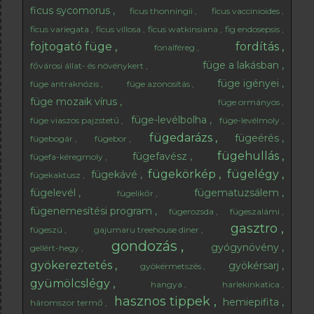
ficus sycomorus
ficus thonningii
ficus vaccinioides
ficus variegata
ficus villosa
ficus watkinsiana
fig endosepsis
fojtogató füge
fordítás
fonalféreg
füge a lakásban
fővárosi állat- és növénykert
füge igényei
füge antraknózis
füge azonosítás
füge mozaik vírus
füge ormányos
füge-levélbolha
füge viaszos pajzstetű
füge-levélmoly
fügedarázs
fügeérés
fügebogár
fügebor
fügehullás
fügefavész
fügefa-kéregmoly
fügekörkép
fügelégy
fügekávé
fügekaktusz
fügelevél
fügematuzsálem
fügelikőr
fügenemesítési program
fügerozsda
fügeszalámi
gasztro
fügeszú
gajumaru treehouse diner
gondozás
gyógynövény
gellért-hegy
gyökereztetés
gyökérsarj
gyökérmetszés
gyümölcslégy
hangya
harlekinkatica
hasznos tippek
hemiepifita
háromszor termő