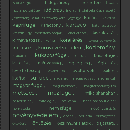
hidegtűrés
homotoma ficus
hibrid füge
időjárás
hottentottafüge
india
indiai teknőspajzstetű
kabóca
jászberényi állat- és növénykert
jégfüge
kaktusz
kártevő
kaprifüge
karácsony
kátai aszalódó
kiszoktatás
kétszínű gyümölcsfénybogár
kísérletezés
korai érés
klímaváltozás
koffig
kordonos nevelés
közlemény
kórokozó
környezetvédelem
kukacos füge
kúszófüge
krakatoa
kultúra
kutatás
látványosság
leg-leg-leg
légbujtás
levélfoltosság
levéltetvek
lexikon
levélhullás
lsu füge
litofita
madarak
magaságyás
magnélküli
magyar füge
meg lowman
megtermékenyítés
metszés
mézfüge
mike shanahan
mikorrhiza
mitológia
mt. etna
naha harbour diner
nemisfüge
nematoda
növénytársítás
növényvédelem
openai
opuntia
országtorta
öntözés
őszi munkálatok
pajzstetű
ökológia