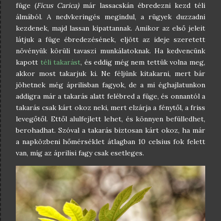
füge (
Ficus Carica)
már lassacskán ébredezni kezd téli
álmából. A nedvkeringés megindul, a rügyek duzzadni
kezdenek, majd lassan kipattannak. Amikor az első jeleit
látjuk a füge ébredezésének, eljött az ideje szeretett
növényük körüli tavaszi munkálatoknak. Ha kedvencünk
kapott
téli takarást
, és eddig még nem tettük volna meg,
akkor most takarjuk ki. Ne féljünk kitakarni, mert bár
jöhetnek még áprilisban fagyok, de a mi éghajlatunkon
addigra már a takarás alatt felébred a füge, és onnantól a
takarás csak kárt okoz neki, mert elzárja a fénytől, a friss
levegőtől. Ettől alulfejlett lehet, és könnyen befülledhet,
berohadhat. Szóval a takarás biztosan kárt okoz, ha már
a napközbeni hőmérséklet átlagban 10 celsius fok felett
van, míg az áprilisi fagy csak esetleges.