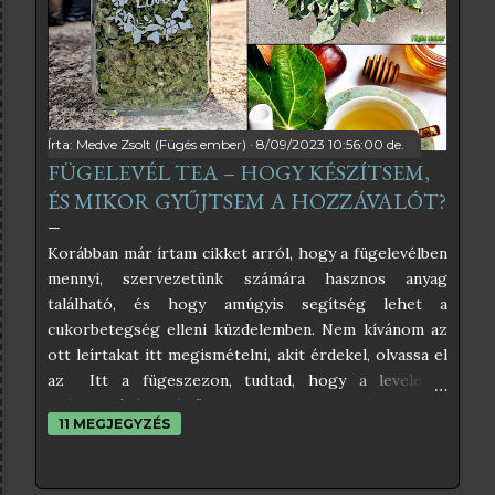
édesítőszerrel, akkor még inkább egészséges lesz a
végeredmény. A fügelevélből főzött szörpnek
kimondottan különleges íze van, ami vagy ízleni fog,
vagy nem. Nekem nagyon ízlik, kimondottan frissítő
hideg szódával, szó...
Írta:
Medve Zsolt (Fügés ember)
8/09/2023 10:56:00 de.
FÜGELEVÉL TEA – HOGY KÉSZÍTSEM,
ÉS MIKOR GYŰJTSEM A HOZZÁVALÓT?
Korábban már írtam cikket arról, hogy a fügelevélben
mennyi, szervezetünk számára hasznos anyag
található, és hogy amúgyis segítség lehet a
cukorbetegség elleni küzdelemben. Nem kívánom az
ott leírtakat itt megismételni, akit érdekel, olvassa el
az Itt a fügeszezon, tudtad, hogy a levele is
gyógyhatású? című cikkemet, mert abból mindent
11 MEGJEGYZÉS
megtudhat a fügelevél, és a cukorbetegség
kapcsolatáról. Ezen cikkem a fügelevél teáról fog
szólni, és ha végigolvasod, meg fogod tudni, hogyan