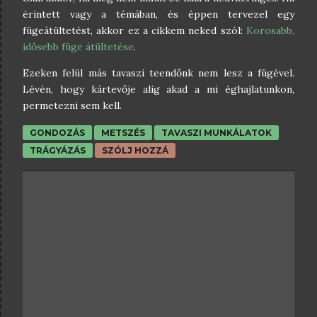
érintett vagy a témában, és éppen tervezel egy
fügeátültetést, akkor ez a cikkem neked szól:
Korosabb,
idősebb füge átültetése
.
Ezeken felül más tavaszi teendőnk nem lesz a fügével.
Lévén, hogy kártevője alig akad a mi éghajlatunkon,
permetezni sem kell.
GONDOZÁS
METSZÉS
TAVASZI MUNKÁLATOK
TRÁGYÁZÁS
SZÓLJ HOZZÁ