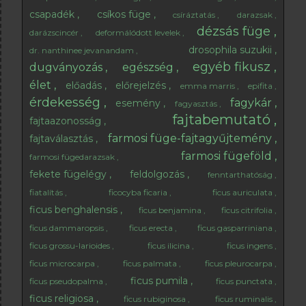
csapadék
csíkos füge
csíráztatás
darazsak
dézsás füge
darázscincér
deformálódott levelek
drosophila suzukii
dr. nanthinee jevanandam
egyéb fikusz
dugványozás
egészség
élet
előadás
előrejelzés
emma marris
epifita
érdekesség
fagykár
esemény
fagyasztás
fajtabemutató
fajtaazonosság
farmosi füge-fajtagyűjtemény
fajtaválasztás
farmosi fügeföld
farmosi fügedarazsak
fekete fügelégy
feldolgozás
fenntarthatóság
fiatalítás
ficocyba ficaria
ficus auriculata
ficus benghalensis
ficus benjamina
ficus citrifolia
ficus dammaropsis
ficus erecta
ficus gasparriniana
ficus grossu-larioides
ficus ilicina
ficus ingens
ficus microcarpa
ficus palmata
ficus pleurocarpa
ficus pumila
ficus pseudopalma
ficus punctata
ficus religiosa
ficus rubiginosa
ficus ruminalis