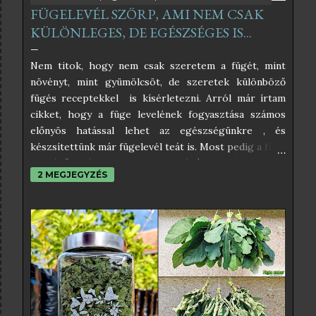
FÜGELEVÉL SZÖRP, AMI NEM CSAK
KÜLÖNLEGES, DE EGÉSZSÉGES IS...
Nem titok, hogy nem csak szeretem a fügét, mint
növényt, mint gyümölcsöt, de szeretek különböző
fügés receptekkel is kísérletezni. Arról már írtam
cikket, hogy a füge levelének fogyasztása számos
előnyös hatással lehet az egészségünkre , és
készsítettünk már fügelevél teát is. Most pedig a füge
leveléből készült szörpöt próbáltam ki, és úgy
2 MEGJEGYZÉS
éreztem, nektek is be kell, hogy mutassam. Az
interneten sok féle fügelevél szörp receptet lehet
találni, amelyek közül némelyikben egészen
elképesztő hozzávalók is vannak, amelyektől éppen
hogy csak pont egészséges nem lesz. Én az
egyszerűségben hiszek, és abban, hogy a befőzés
szabályait betartva nincs szükség tartósítószerekre
sem, ezért az én receptem teljesen egyszerű. Ha
pedig a kristálycukrot helyettesítjük valamilyen