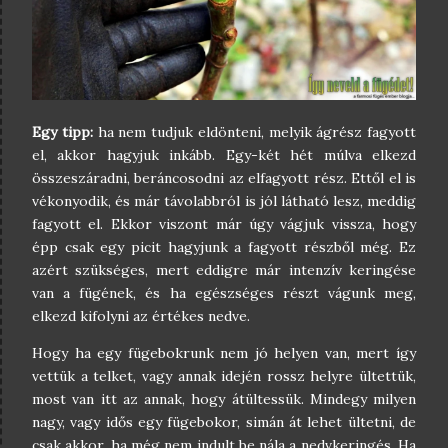
Egy tipp:
ha nem tudjuk eldönteni, melyik ágrész fagyott
el, akkor hagyjuk inkább. Egy-két hét múlva elkezd
összeszáradni, beráncosodni az elfagyott rész. Ettől el is
vékonyodik, és már távolabbról is jól látható lesz, meddig
fagyott el. Ekkor viszont már úgy vágjuk vissza, hogy
épp csak egy picit hagyjunk a fagyott részből még. Ez
azért szükséges, mert eddigre már intenzív keringése
van a fügének, és ha egészséges részt vágunk meg,
elkezd kifolyni az értékes nedve.
Hogy ha egy fügebokrunk nem jó helyen van, mert így
vettük a telket, vagy annak idején rossz helyre ültettük,
most van itt az annak, hogy átültessük. Mindegy milyen
nagy, vagy idős egy fügebokor, simán át lehet ültetni, de
csak akkor, ha még nem indult be nála a nedvkeringés. Ha