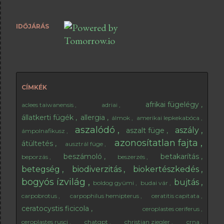
kell begyűjteni és kiszárítani a fügeleveleket, és hogy
abból milyen módon tudsz teát készíteni. A fügelevél
IDŐJÁRÁS
tea természetesen nem csak cukorbetegek számára
ajánlható. Ha szeretsz teázni, akkor kiválthat egy-egy
csésze fekete teát, aminek áldásos hatása leginkább
este lesz érezhető. A fügelevélben ugyanis nincsenek
élénkítő anyagok, így nem fogják gátolni az esti
elalvást. Emellett rendkívül kellemes illata van, főleg
CÍMKÉK
ha pár csepp mézzel édesítjük. 😊 Milyen fügelevél
afrikai fügelégy
aclees taiwanensis
adriai
alkalmas tea alapanyagnak? Csak e...
állatkerti fügék
allergia
álmok
amerikai lepkekabóca
aszalódó
aszály
aszalt füge
ámpolnafikusz
azonosítatlan fajta
átültetés
ausztrál füge
beszámoló
betakarítás
beporzás
beszerzés
betegség
biodiverzitás
biokertészkedés
bogyós ízvilág
bujtás
boldog gyümi
budai vár
carpobrotus
carpophilus hemipterus
ceratitis capitata
ceratocystis ficicola
ceroplastes ceriferus
ceroplastes rusci
chatgpt
christian ziegler
crna