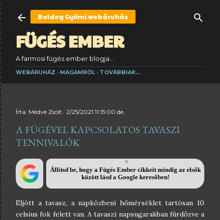
Ugrás a fő tartalomra
Boldog Gyümi
webáruház
FÜGÉS EMBER
A farmosi fügés ember blogja...
WEBÁRUHÁZ
MAGAMRÓL
TOVÁBBIAK…
Írta:
Medve Zsolt
2/25/2021 11:15:00 de.
A FÜGÉVEL KAPCSOLATOS TAVASZI
TENNIVALÓK
Állítsd be, hogy a Fügés Ember cikkeit mindig az elsők
között lásd a Google keresőben!
Eljött a tavasz, a napközbeni hőmérséklet tartósan 10
celsius fok felett van. A tavaszi napsugarakban fürdőzve a