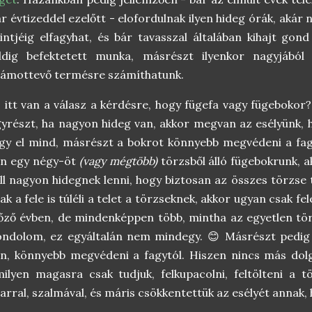
r évtizeddel ezelőtt - elofordulnak ilyen hideg órák, akár n
intjéig elfagyhat, és bár tavasszal általában kihajt gon
ddig befektetett munka, másrészt ilyenkor nagyjábó
zámottevő termésre számíthatunk.
 itt van a válasz a kérdésre, hogy fügefa vagy fügeboko
yrészt, ha nagyon hideg van, akkor megvan az esélyünk, 
gy el mind, másrészt a bokrot könnyebb megvédeni a fagy
an egy négy-öt
(vagy mégtöbb)
törzsből álló fügebokrunk, 
ll nagyon hidegnek lenni, hogy biztosan az összes törzse 
ak a fele is túléli a telet a törzseknek, akkor ugyan csak f
őző évben, de mindenképpen több, mintha az egyetlen tör
ndolom, ez egyáltalán nem mindegy. 😊 Másrészt pedig 
n, könnyebb megvédeni a fagytól. Hiszen nincs más dol
ilyen magasra csak tudjuk, felkupacolni, feltölteni a t
arral, szalmával, és máris csökkentettük az esélyét annak, 