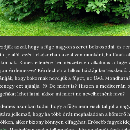
zdjük azzal, hogy a füge nagyon szeret bokrosodni, és reng
intje alól, ezért elsősorban azzal van munkánt, ha fának a
kornak. Ennek ellenére természetesen alkalmas a füge a
jon érdemes-e? Kérdezheti a lelkes háztáji kertészkedő.
ánlják, hogy bokornak neveljük a fügét, ne fává. Mondhatn
zenegy ezt ajánlja! 😊 De miért is? Hiszen a mediterrán
gefákat lehet látni, akkor mi miért ne nevelhetnénk fává?
demes azonban tudni, hogy a füge nem viseli túl jól a nag
jtára jellemző, hogy ha több órát meghaladóan a hőmérő hi
ökken, akkor bizony könnyen elfagyhat. Erősebb fagyok id
gét
. Hazánkban pedig jellemzően - bár az elmúlt évek tele