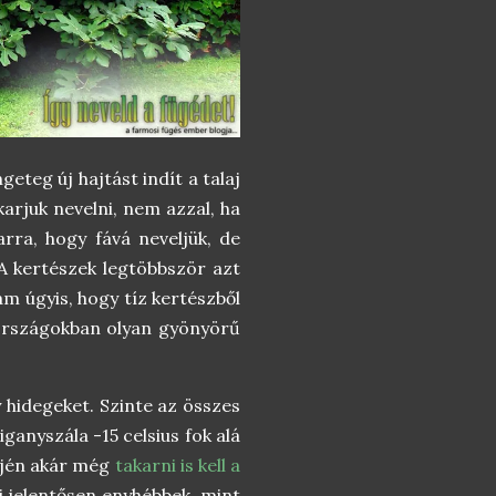
eteg új hajtást indít a talaj
karjuk nevelni, nem azzal, ha
rra, hogy fává neveljük, de
 A kertészek legtöbbször azt
ám úgyis, hogy tíz kertészből
 országokban olyan gyönyörű
y hidegeket. Szinte az összes
ganyszála -15 celsius fok alá
ején akár még
takarni is kell a
i jelentősen enyhébbek, mint