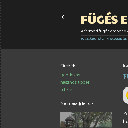
FÜGÉS 
A farmosi fügés ember blo
WEBÁRUHÁZ
MAGAMRÓL
Címkék
Írt
F
gondozás
hasznos tippek
ültetés
Ne maradj le róla:
Fo
ho