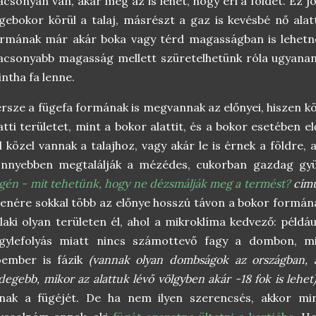
acsonyan van, akár még az is lehet, hogy éri a földet. Ez j
gebokor körül a talaj, másrészt a gaz is kevésbé nő alat
rmának már akár boka vagy térd magasságban is lehetne
acsonyabb magasság mellett szüretelhetünk róla ugyanan
ntha fa lenne.
rsze a fügefa formának is megvannak az előnyei, hiszen k
atti területet, mint a bokor alattit, és a bokor esetében 
l közel vannak a talajhoz, vagy akár le is érnek a földre
önnyebben megtalálják a mézédes, cukorban gazdag g
gén - mit tehetünk, hogy ne dézsmálják meg a termést?
című
lenére sokkal több az előnye hosszú távon a bokor formán
laki olyan területen él, ahol a mikroklíma kedvező: példá
agylefolyás miatt nincs számottevő fagy a dombon, 
óember is fázik
(vannak olyan dombságok az országban, a
degebb, mikor az alattuk lévő völgyben akár -18 fok is lehet
ának a fügéjét. De ha nem ilyen szerencsés, akkor
mi