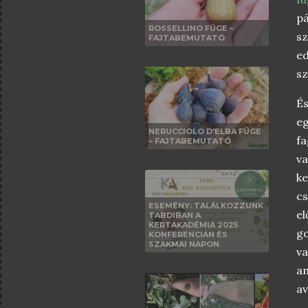
pá
ROSSELLINO FÜGE –
sz
FAJTABEMUTATÓ
e
s
És
eg
NERUCCIOLO D'ELBA FÜGE
fa
– FAJTABEMUTATÓ
v
ke
cs
ESEMÉNY: TALÁLKOZZUNK
el
TABDIBAN A
KERTAKADÉMIA 2025
go
KONFERENCIÁN ÉS
SZAKMAI NAPON
va
am
av