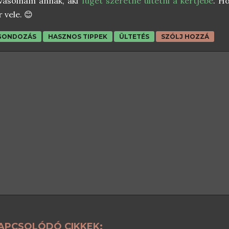
vasolnám annak, aki
fügét szeretne ültetni a kertjébe
. H
r vele. 😊
GONDOZÁS
HASZNOS TIPPEK
ÜLTETÉS
SZÓLJ HOZZÁ
APCSOLÓDÓ CIKKEK: