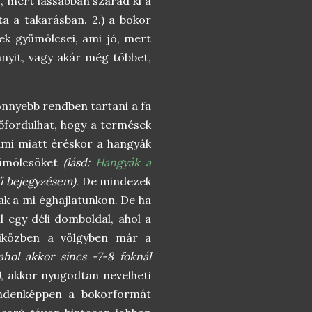
ó, mert lassabban szárad ki a
ta a takarásban. 2.) a bokor
k gyümölcsei, ami jó, mert
nyit, vagy akár még többet,
önnyebb rendben tartani a fa
előfordulhat, hogy a termések
, ami miatt éréskor a hangyák
yümölcsöket
(lásd:
Hangyák a
 bejegyzésem)
. De mindezek
ak a mi éghajlatunkon. De ha
ul egy déli domboldal, ahol a
miközben a völgyben már a
hol akkor sincs -7-8 foknál
)
, akkor nyugodtan nevelheti
ndenképpen a bokorformát