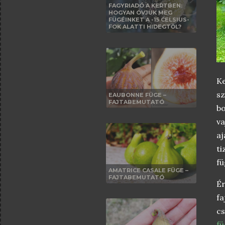
FAGYRIADÓ A KERTBEN:
HOGYAN ÓVJUK MEG
FÜGÉINKET A -15 CELSIUS-
FOK ALATTI HIDEGTŐL?
Ke
sz
EAUBONNE FÜGE –
FAJTABEMUTATÓ
bo
va
aj
ti
fü
AMATRICE CASALE FÜGE –
FAJTABEMUTATÓ
Ér
fa
cs
fü