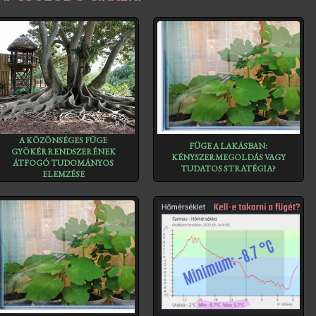
A KÖZÖNSÉGES FÜGE
FÜGE A LAKÁSBAN:
GYÖKÉRRENDSZERÉNEK
KÉNYSZERMEGOLDÁS VAGY
ÁTFOGÓ TUDOMÁNYOS
TUDATOS STRATÉGIA?
ELEMZÉSE