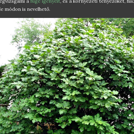
gvizsgálni a
füge igényeit
, és a környezeti tényezőket, h
le módon is nevelhető.