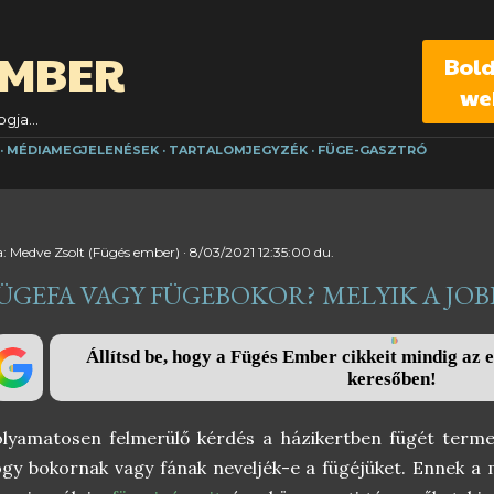
Ugrás a fő tartalomra
EMBER
Bol
we
gja...
MÉDIAMEGJELENÉSEK
TARTALOMJEGYZÉK
FÜGE-GASZTRÓ
a:
Medve Zsolt (Fügés ember)
8/03/2021 12:35:00 du.
ÜGEFA VAGY FÜGEBOKOR? MELYIK A JOB
Állítsd be, hogy a Fügés Ember cikkeit mindig az e
keresőben!
lyamatosen felmerülő kérdés a házikertben fügét terme
gy bokornak vagy fának neveljék-e a fügéjüket. Ennek 