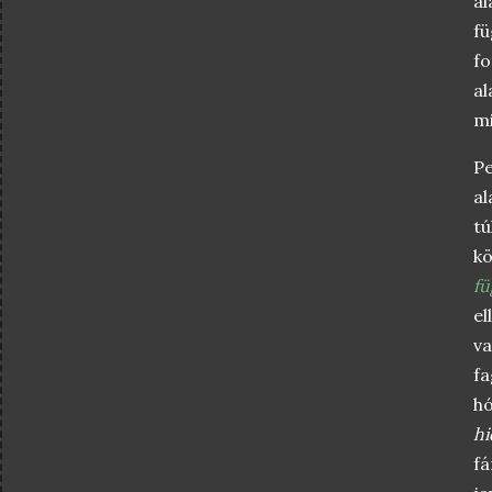
al
fü
fo
al
mi
Pe
al
tú
k
fü
el
va
f
h
hi
f