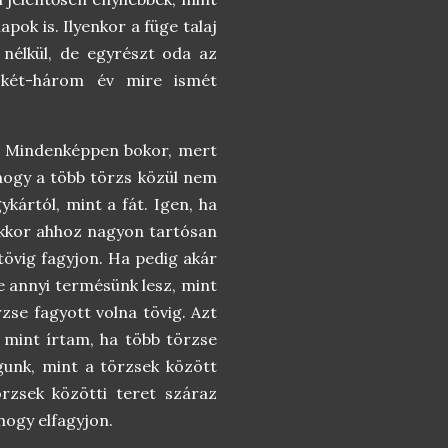
apok is. Ilyenkor a füge talaj
d nélkül, de egyrészt oda az
l két-három év mire ismét
r? Mindenképpen bokor, mert
hogy a több törzs közül nem
kártól, mint a fát. Igen, ha
akkor ahhoz nagyon tartósan
tövig fagyjon. Ha pedig akár
ele annyi termésünk lesz, mint
zse fagyott volna tövig. Azt
mint írtam, ha több törzse
gunk, mint a törzsek között
örzsek közötti teret száraz
hogy elfagyjon.