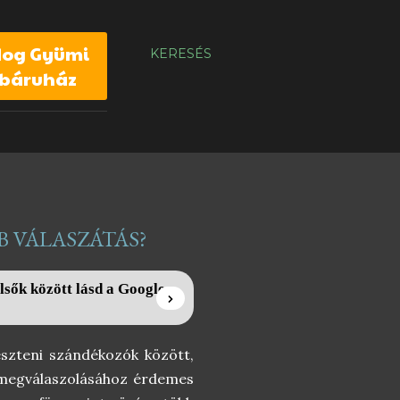
dog Gyümi
KERESÉS
báruház
B VÁLASZÁTÁS?
lsők között lásd a Google
szteni szándékozók között,
a megválaszolásához érdemes