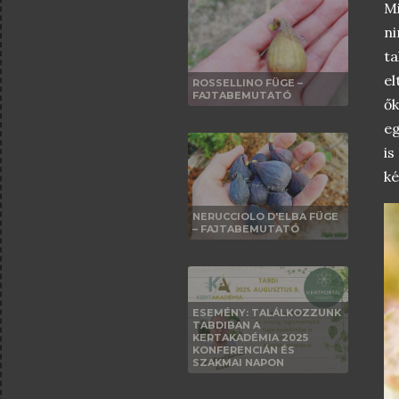
Mi
ni
ta
e
ROSSELLINO FÜGE –
FAJTABEMUTATÓ
ő
eg
is
ké
NERUCCIOLO D'ELBA FÜGE
– FAJTABEMUTATÓ
ESEMÉNY: TALÁLKOZZUNK
TABDIBAN A
KERTAKADÉMIA 2025
KONFERENCIÁN ÉS
SZAKMAI NAPON