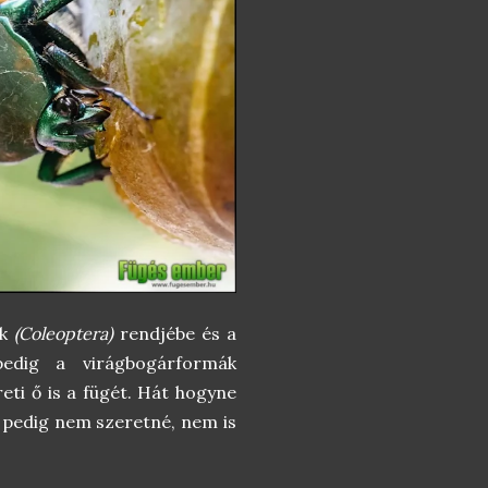
ak
(Coleoptera)
rendjébe és a
edig a virágbogárformák
eti ő is a fügét. Hát hogyne
a pedig nem szeretné, nem is