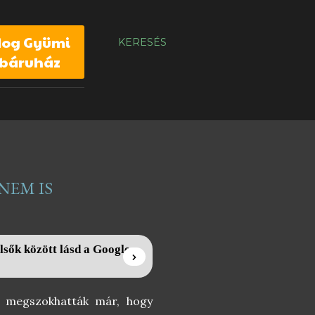
dog Gyümi
KERESÉS
báruház
NEM IS
lsők között lásd a Google
k megszokhatták már, hogy