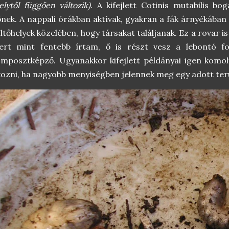
elytől függően változik)
. A kifejlett Cotinis mutabilis bo
nek. A nappali órákban aktívak, gyakran a fák árnyékában 
ltőhelyek közelében, hogy társakat találjanak. Ez a rovar 
ert mint fentebb írtam, ő is részt vesz a lebontó fo
mposztképző. Ugyanakkor kifejlett példányai igen komo
ozni, ha nagyobb menyiségben jelennek meg egy adott ter