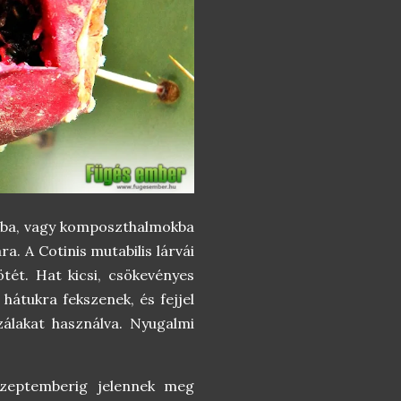
okba, vagy komposzthalmokba
a. A Cotinis mutabilis lárvái
tét. Hat kicsi, csökevényes
hátukra fekszenek, és fejjel
zálakat használva. Nyugalmi
 szeptemberig jelennek meg