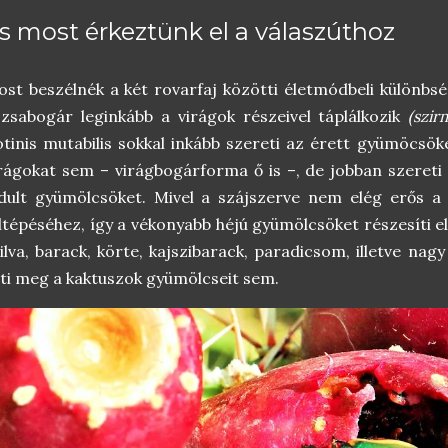
s most érkeztünk el a válaszúthoz
st beszélnék a két rovarfaj közötti életmódbeli különbség
zsabogár leginkább a virágok részeivel táplálkozik
(szir
tinis mutabilis sokkal inkább szereti az érett gyümöcsö
rágokat sem – virágbogárforma ő is –, de jobban szereti
dult gyümölcsöket. Mivel a szájszerve nem elég erős a
ltépéséhez, így a vékonyabb héjú gyümölcsöket részesíti e
ilva, barack, körte, kajszibarack, paradicsom, illetve na
ti meg a kaktuszok gyümölcseit sem.