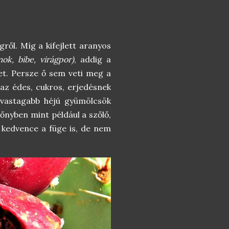
ről. Míg a kifejlett aranyos
mok, bibe, virágpor)
, addig a
ket. Persze ő sem veti meg a
 az édes, cukros, erjedésnek
 vastagabb héjú gyümölcsök
lőnyben mint például a szőlő,
gy kedvence a füge is, de nem