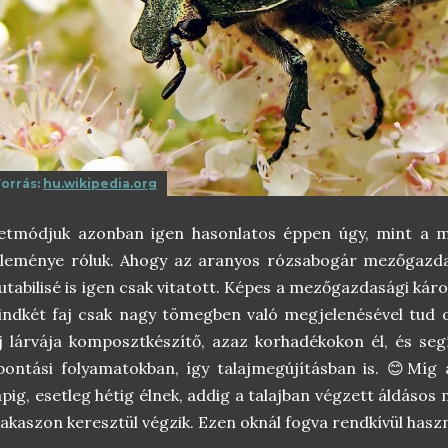
Forrás:
hu.wikipedia.org
letmódjuk azonban igen hasonlatos éppen úgy, mint a 
leménye róluk. Ahogy az aranyos rózsabogár mezőgazdas
tabilisé is igen csak vitatott. Képes a mezőgazdasági kár
ndkét faj csak nagy tömegben való megjelenésével tud 
j lárvája komposztkészítő, azaz korhadékokon él, és se
bontási folyamatokban, így talajmegújításban is. 😊Míg 
pig, esetleg hétig élnek, addig a talajban végzett áldásos 
akaszon keresztül végzik. Ezen oknál fogva rendkívül hasz