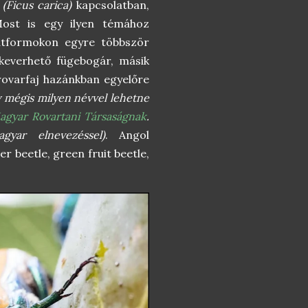
l
(Ficus carica)
kapcsolatban,
Most is egy ilyen témához
latformokon egyre többször
keverhető fügebogár, másik
 rovarfaj hazánkban egyelőre
 mégis milyen névvel lehetne
agyar Rovartani Társaságnak
.
gyar elnevezéssel)
. Angol
r beetle, green fruit beetle,