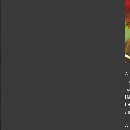
A 
ra
na
lá
le
ál
A