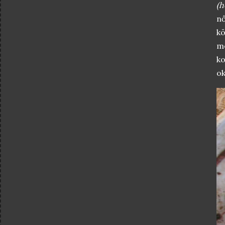
(h
nő
kö
m
ko
ok