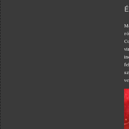
É
Mo
ró
Co
vi
in
fe
sz
ve