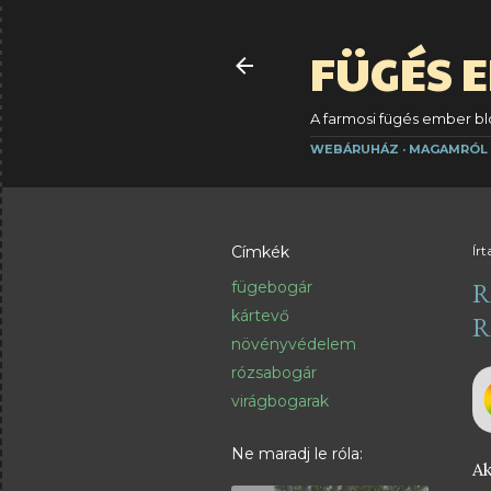
FÜGÉS 
A farmosi fügés ember blo
WEBÁRUHÁZ
MAGAMRÓL
Címkék
Írt
R
fügebogár
kártevő
R
növényvédelem
rózsabogár
virágbogarak
Ne maradj le róla:
A