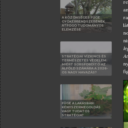
re
a
ra
A KÖZÖNSÉGES FÜGE
GYÖKÉRRENDSZERÉNEK
lá
ÁTFOGÓ TUDOMÁNYOS
ELEMZÉSE
n
ni
le
A
STRATÉGIAI VÍZKINCS ÉS
TERMÉSZETES VÉDELEM:
ny
MIÉRT SORSFORDÍTÓ AZ
ALFÖLD SZÁMÁRA A 2026-
fi
OS NAGY HAVAZÁS?
FÜGE A LAKÁSBAN:
KÉNYSZERMEGOLDÁS
VAGY TUDATOS
STRATÉGIA?