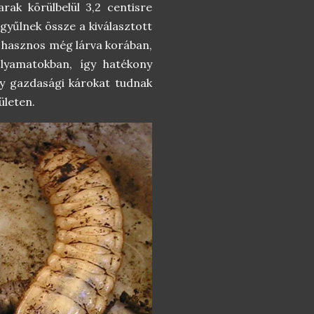
garak körülbelül 3,2 centisre
gyűlnek össze a kiválasztott
is hasznos még lárva korában,
lyamatokban, így hatékony
ly gazdasági károkat tudnak
ületen.