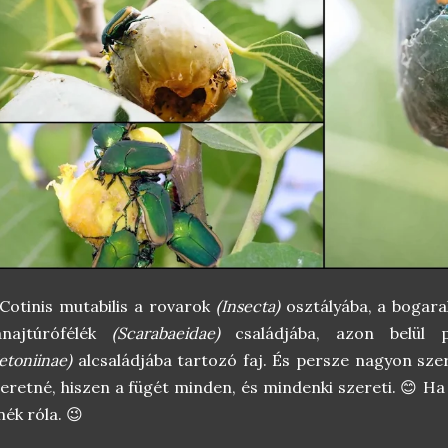
Cotinis mutabilis a rovarok
(Insecta)
osztályába, a bogar
anajtúrófélék
(Scarabaeidae)
családjába, azon belül p
etoniinae)
alcsaládjába tartozó faj. És persze nagyon szer
eretné, hiszen a fügét minden, és mindenki szereti. 😊 H
nék róla. 😉