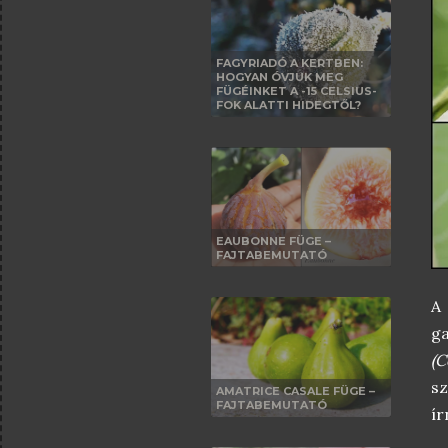
FAGYRIADÓ A KERTBEN:
HOGYAN ÓVJUK MEG
FÜGÉINKET A -15 CELSIUS-
FOK ALATTI HIDEGTŐL?
EAUBONNE FÜGE –
FAJTABEMUTATÓ
A 
g
(C
sz
AMATRICE CASALE FÜGE –
FAJTABEMUTATÓ
ír