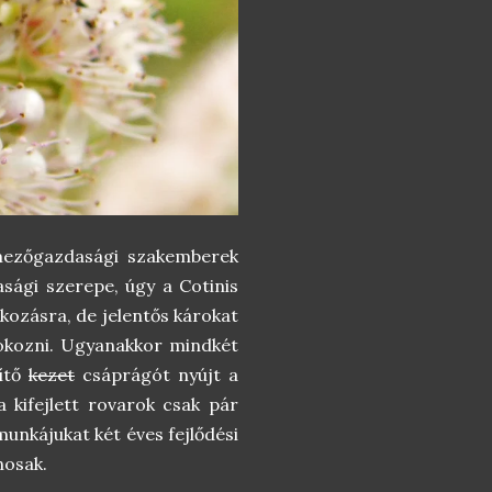
mezőgazdasági szakemberek
ági szerepe, úgy a Cotinis
okozásra, de jelentős károkat
okozni. Ugyanakkor mindkét
gítő
kezet
csáprágót nyújt a
a kifejlett rovarok csak pár
munkájukat két éves fejlődési
nosak.