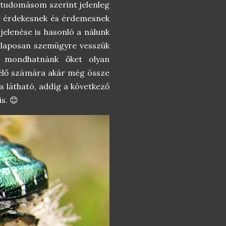
b tudomásom szerint jelenleg
or érdekesnek és érdemesnek
jelenése is hasonló a nálunk
 alaposan szemügyre vesszük
s mondhatnánk őket olyan
mlélő számára akár még össze
is látható, addíg a következő
s. 😊