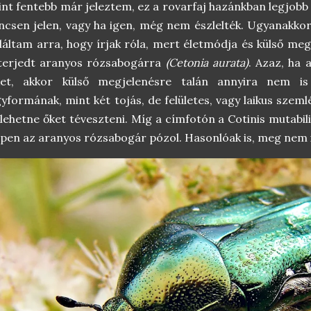
nt fentebb már jeleztem, ez a rovarfaj hazánkban legjob
ncsen jelen, vagy ha igen, még nem észlelték. Ugyanakk
láltam arra, hogy írjak róla, mert életmódja és külső meg
lterjedt aranyos rózsabogárra
(Cetonia aurata)
. Azaz, ha
ket, akkor külső megjelenésre talán annyira nem i
yformának, mint két tojás, de felületes, vagy laikus sze
 lehetne őket téveszteni. Míg a címfotón a Cotinis mutabil
pen az aranyos rózsabogár pózol. Hasonlóak is, meg nem i