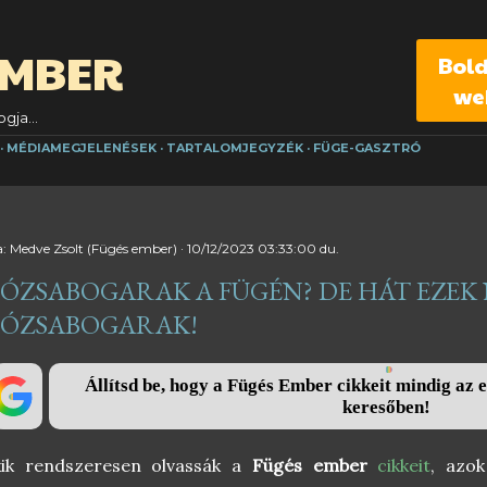
Ugrás a fő tartalomra
EMBER
Bol
we
gja...
MÉDIAMEGJELENÉSEK
TARTALOMJEGYZÉK
FÜGE-GASZTRÓ
a:
Medve Zsolt (Fügés ember)
10/12/2023 03:33:00 du.
ÓZSABOGARAK A FÜGÉN? DE HÁT EZEK 
ÓZSABOGARAK!
Állítsd be, hogy a Fügés Ember cikkeit mindig az e
keresőben!
kik rendszeresen olvassák a
Fügés ember
cikkeit
, azo