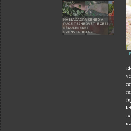
HA MAGADRA KENED A
FÜGE TEJNEDVÉT, ÉGÉSI
SÉRÜLÉSEKET
SZENVEDHETSZ
É
vé
mu
mi
fa
le
na
sz