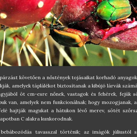
párzást követően a nőstények tojásaikat korhadó anyag
kják, amelyek táplálékot biztosítanak a kibújó lárvák számár
gyjából öt cm-esre nőnek, vastagok és fehérek, fejük sö
buk van, amelyek nem funkcionálnak; hogy mozogjanak, a 
felé hajtják magukat a hátukon lévő merev, sötét szőrs
lapotban C alakra kunkorodnak.
 bebábozódás tavasszal történik; az imágók júliustól