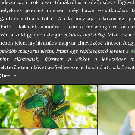
ndszeresen írok olyan témákról is a közönséges fügéve
melyeknek jelenleg nincsen még hazai vonatkozása. 
gadtam virtuális tollat. A cikk múzsája a közösségi p
tható – laikusok számára – akár a rózsabogárral össze
evén a zöld gyümölcsbogár
(Cotinis mutabilis)
. Mivel ez a
ncsen jelen, így hivatalos magyar elnevezése sincsen
(hogy
ginkább magyarul illetni, írtam egy segítségkérő levelet a
M
mint válaszolnak, frissítem a cikket a lehetséges ma
elvterületen a következő elnevezései használatosak: figeate
g beetle.