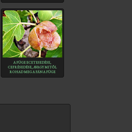
A FÜGE ECETESEDÉSE,
CEFRÉSEDÉSE, AVAGY MITŐL
ROHAD MEG A FÁN A FÜGE