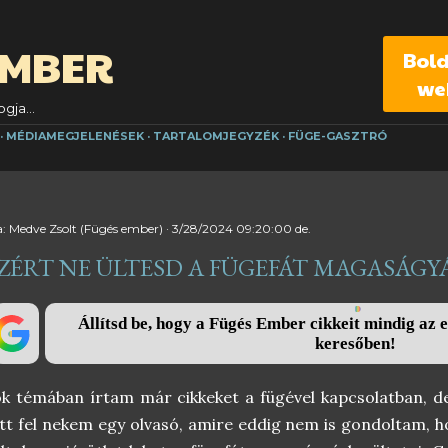
Ugrás a fő tartalomra
EMBER
Bol
we
gja...
MÉDIAMEGJELENÉSEK
TARTALOMJEGYZÉK
FÜGE-GASZTRÓ
a:
Medve Zsolt (Fügés ember)
3/28/2024 09:20:00 de.
ZÉRT NE ÜLTESD A FÜGEFÁT MAGASÁGY
Állítsd be, hogy a Fügés Ember cikkeit mindig az e
keresőben!
k témában írtam már cikkeket a fügével kapcsolatban, d
tt fel nekem egy olvasó, amire eddig nem is gondoltam, h