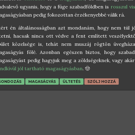
dvalevő ugyanis, hogy a füge szabadföldben is
rosszul vi
gaságyásban pedig fokozottan érzékenyebbé válik rá.
zért én általánosságban azt mondanám, hogy nem túl j
tetni, hacsak nincs ott védve a fent említett veszélyekt
pület közelsége is, tehát nem muszáj rögtön üvegházat
agaságyás fölé. Azonban egészen biztos, hogy szabadf
gaságyást pedig hagyjuk meg a zöldségeknek, vagy akár
ndkívül jól tartható magaságyásban
. 🤠
GONDOZÁS
MAGASÁGYÁS
ÜLTETÉS
SZÓLJ HOZZÁ