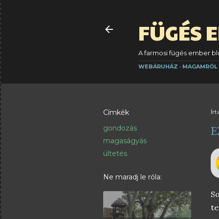
FÜGÉS 
A farmosi fügés ember blo
WEBÁRUHÁZ
MAGAMRÓL
Címkék
Írt
E
gondozás
magaságyás
ültetés
Ne maradj le róla:
So
te