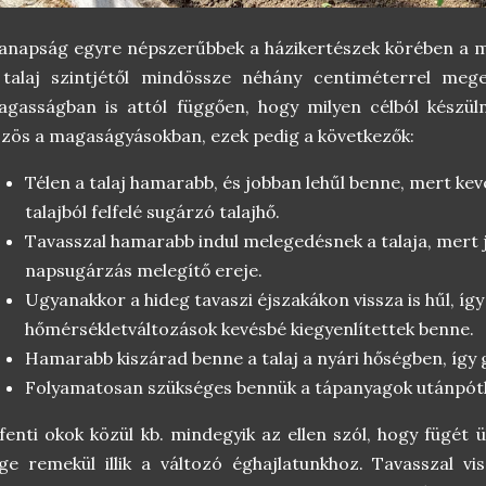
napság egyre népszerűbbek a házikertészek körében a m
 talaj szintjétől mindössze néhány centiméterrel meg
agasságban is attól függően, hogy milyen célból készü
zös a magaságyásokban, ezek pedig a következők:
Télen a talaj hamarabb, és jobban lehűl benne, mert kev
talajból felfelé sugárzó talajhő.
Tavasszal hamarabb indul melegedésnek a talaja, mert 
napsugárzás melegítő ereje.
Ugyanakkor a hideg tavaszi éjszakákon vissza is hűl, így 
hőmérsékletváltozások kevésbé kiegyenlítettek benne.
Hamarabb kiszárad benne a talaj a nyári hőségben, így 
Folyamatosan szükséges bennük a tápanyagok utánpót
fenti okok közül kb. mindegyik az ellen szól, hogy fügét
ge remekül illik a változó éghajlatunkhoz. Tavasszal vi