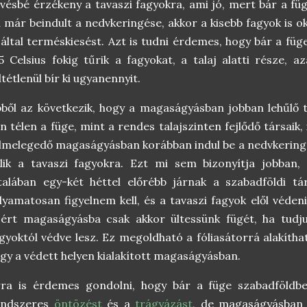
vésbé érzékeny a tavaszi fagyokra, ami jó, mert bár a füg
 már beindult a nedvkeringése, akkor a kisebb fagyok is 
által terméskiesést. Azt is tudni érdemes, hogy bár a füge 
5 Celsius fokig tűrik a fagyokat, a talaj alatti része,
ltétlenül bír ki ugyanennyit.
ből az következik, hogy a magaságyásban jobban lehűlő 
n télen a füge, mint a rendes talajszinten fejlődő társaik,
lmelegedő magaságyásban korábban indul be a nedvkering
álik a tavaszi fagyokra. Ezt mi sem bizonyítja jobban
talában egy-két héttel előrébb járnak a szabadföldi tá
lyamatosan figyelnem kell, és a tavaszi fagyok elől véde
ért magaságyásba csak akkor ültessünk fügét, ha tudjuk
gyoktól védve lesz. Ez megoldható a fóliasátorrá alakíth
gy a védett helyen kialakított magaságyásban.
ra is érdemes gondolni, hogy bár a füge szabadföldben
endszeres
öntözést
és a
trágyázást
, de magaságyásban 