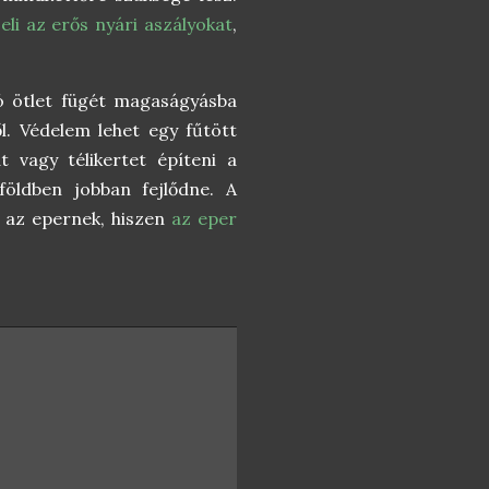
seli az erős nyári aszályokat
,
ó ötlet fügét magaságyásba
ől. Védelem lehet egy fűtött
 vagy télikertet építeni a
öldben jobban fejlődne. A
 az epernek, hiszen
az eper