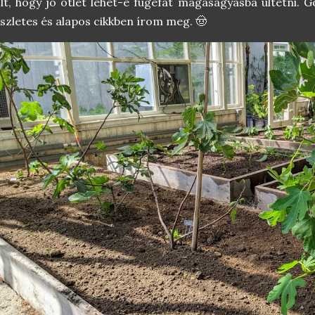
lt, hogy jó ötlet lehet-e fügefát magaságyásba ültetni.
szletes és alapos cikkben írom meg. 🤠