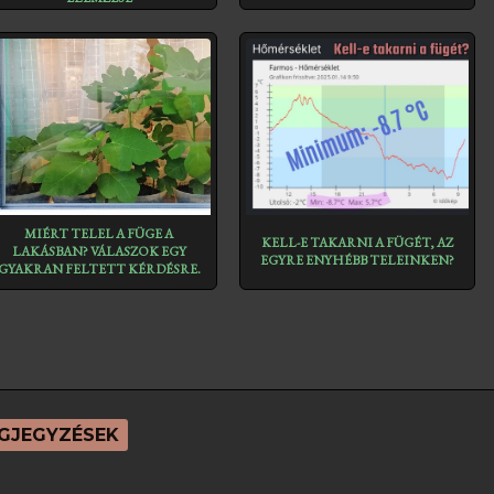
MIÉRT TELEL A FÜGE A
KELL-E TAKARNI A FÜGÉT, AZ
LAKÁSBAN? VÁLASZOK EGY
EGYRE ENYHÉBB TELEINKEN?
GYAKRAN FELTETT KÉRDÉSRE.
GJEGYZÉSEK