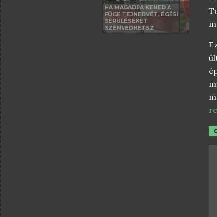
HA MAGADRA KENED A
Tu
FÜGE TEJNEDVÉT, ÉGÉSI
SÉRÜLÉSEKET
ma
SZENVEDHETSZ
E
ül
é
m
ma
re