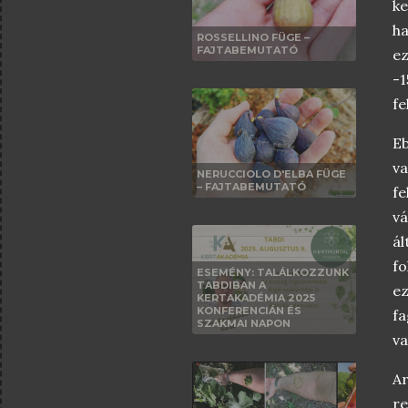
ke
ha
ROSSELLINO FÜGE –
FAJTABEMUTATÓ
ez
-1
fe
Eb
va
NERUCCIOLO D'ELBA FÜGE
– FAJTABEMUTATÓ
fe
v
ál
fo
ESEMÉNY: TALÁLKOZZUNK
TABDIBAN A
ez
KERTAKADÉMIA 2025
KONFERENCIÁN ÉS
fa
SZAKMAI NAPON
va
Ar
r