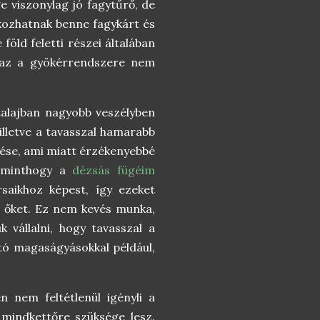
e viszonylag jó fagytűrő, de
okozhatnak benne fagykárt és
föld feletti részei általában
 azaz a gyökérrendszere nem
talajban nagyobb veszélyben
 illetve a tavasszal hamarabb
ése, ami miatt érzékenyebbé
, minthogy a
dézsás fügéim
rsaikhoz képest, így ezeket
ni őket. Ez nem kevés munka,
 vállalni, hogy tavasszal a
ató magaságyásokkal például,
 nem feltétlenül igényli a
mindkettőre szüksége lesz.