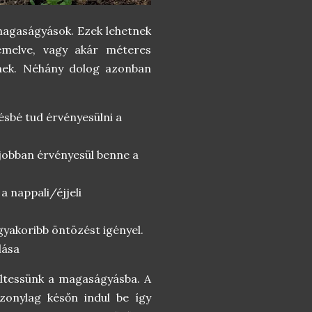
agaságyások. Ezek lehetnek
emelve, vagy akár méteres
lnek. Néhány dolog azonban
ésbé tud érvényesülni a
jobban érvényesül benne a
a nappali/éjjeli
gyakoribb öntözést igényel.
lása
 ültessünk a magaságyásba. A
szonylag későn indul be így