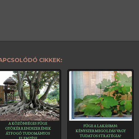
APCSOLÓDÓ CIKKEK:
A KÖZÖNSÉGES FÜGE
FÜGE A LAKÁSBAN:
GYÖKÉRRENDSZERÉNEK
KÉNYSZERMEGOLDÁS VAGY
ÁTFOGÓ TUDOMÁNYOS
TUDATOS STRATÉGIA?
ELEMZÉSE