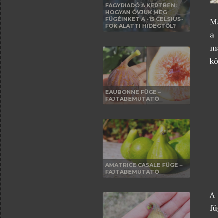
FAGYRIADÓ A KERTBEN:
HOGYAN ÓVJUK MEG
FÜGÉINKET A -15 CELSIUS-
Ma
FOK ALATTI HIDEGTŐL?
a
m
kö
EAUBONNE FÜGE –
FAJTABEMUTATÓ
AMATRICE CASALE FÜGE –
FAJTABEMUTATÓ
A 
fü