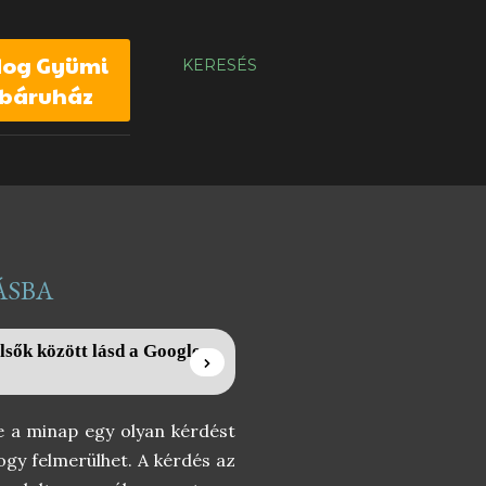
dog Gyümi
KERESÉS
báruház
ÁSBA
lsők között lásd a Google
e a minap egy olyan kérdést
ogy felmerülhet. A kérdés az