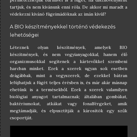
permetezhetjük bármivel is a fügét, ha dísznövényként
tartjuk, és nem kívánunk enni róla. De akkor mi maradt a
védekezni kívánó fügeimádóknak az imán kívül?
A BIO készítményekkel történő védekezés
lehetőségei
Léteznek olyan készítmények, amelyek BIO
készítmények, és nem vegyianyagokkal, hanem élő
organizmusokkal segítenek a kártevőkkel szembeni
harcban minket. Ezek a szerek ugyan sok esetben
drágábbak, mint a vegyszerek, de ezekkel bátran
lefújhatjuk a fügét teljes érésben is, és már akár másnap
ehetünk is a termésekből. Ezek a szerek valamilyen
biológiai anyagot tartalmaznak; általában gombákat,
baktériumokat, atkákat vagy fonalférgeket, amik
megtámadják, és elpusztítják a károsítók egy szűk
csoportját.