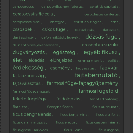
carpobrotus
carpophilus hemipterus
ceratitis capitata
ceratocystis ficicola
ceroplastes ceriferus
ceroplastes rusci
chatgpt
christian ziegler
crna
csapadék
csíkos füge
csíráztatás
darazsak
dézsás füge
darázscincér
deformálódott levelek
drosophila suzukii
dr. nanthinee jevanandam
egyéb fikusz
dugványozás
egészség
élet
előadás
előrejelzés
emma marris
epifita
érdekesség
fagykár
esemény
fagyasztás
fajtabemutató
fajtaazonosság
farmosi füge-fajtagyűjtemény
fajtaválasztás
farmosi fügeföld
farmosi fügedarazsak
fekete fügelégy
feldolgozás
fenntarthatóság
fiatalítás
ficocyba ficaria
ficus auriculata
ficus benghalensis
ficus benjamina
ficus citrifolia
ficus dammaropsis
ficus erecta
ficus gasparriniana
ficus grossu-larioides
ficus ilicina
ficus ingens