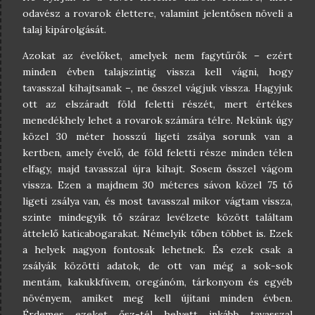
odavész a rovarok élettere, valamint jelentősen növeli a
talaj kipárolgását.
Azokat az évelőket, amelyek nem fagytűrők – ezért
minden évben talajszintig vissza kell vágni, hogy
tavasszal kihajtsanak –, ne ősszel vágjuk vissza. Hagyjuk
ott az elszáradt föld feletti részét, mert értékes
menedékhely lehet a rovarok számára télre. Nekünk úgy
közel 30 méter hosszú ligeti zsálya sorunk van a
kertben, amely évelő, de föld feletti része minden télen
elfagy, majd tavasszal újra kihajt. Sosem ősszel vágom
vissza. Ezen a majdnem 30 méteres sávon közel 75 tő
ligeti zsálya van, és most tavasszal mikor vágtam vissza,
szinte mindegyik tő száraz levélzete között találtam
áttelelő katicabogarakat. Némelyik tőben többet is. Ezek
a helyek nagyon fontosak lehetnek. És ezek csak a
zsályák közötti adatok, de ott van még a sok-sok
mentám, kakukkfüvem, oregánóm, tárkonyom és egyéb
növényem, amiket meg kell újítani minden évben.
Érdemes ezeket ősz-tél helyett inkább tavasszal