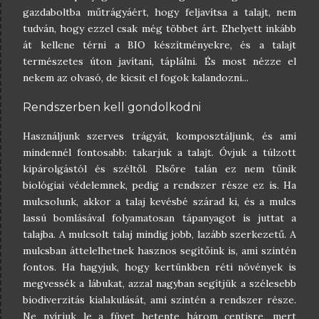
gazdaboltba műtrágyáért, hogy feljavítsa a talajt, nem
tudván, hogy ezzel csak még többet árt. Ehelyett inkább
át kellene térni a BIO készítményekre, és a talajt
természetes úton javítani, táplálni. És most nézze el
nekem az olvasó, de kicsit el fogok kalandozni...
Rendszerben kell gondolkodni
Használjunk szerves trágyát, komposztáljunk, és ami
mindennél fontosabb: takarjuk a talajt. Óvjuk a túlzott
kipárolgástól és széltől. Elsőre talán ez nem tűnik
biológiai védelemnek, pedig a rendszer része ez is. Ha
mulcsolunk, akkor a talaj kevésbé szárad ki, és a mulcs
lassú bomlásával folyamatosan tápanyagot is juttat a
talajba. A mulcsolt talaj mindig jobb, lazább szerkezetű. A
mulcsban áttelelhetnek hasznos segítőink is, ami szintén
fontos. Ha hagyjuk, hogy kertünkben réti növények is
megvessék a lábukat, azzal nagyban segítjük a szélesebb
biodiverzitás kialakulását, ami szintén a rendszer része.
Ne nyírjuk le a füvet hetente három centisre, mert