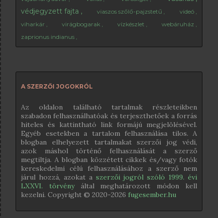
védjegyzett fajta
viaszos szőlő-pajzstetű
videó
viharkár
virágbogarak
vízkészlet
webáruház
zaprionus indianus
A SZERZŐI JOGOKRÓL
Az oldalon található tartalmak részleteikben
szabadon felhasználhatóak és terjeszthetőek a forrás
hiteles és kattintható link formájú megjelölésével.
Egyéb esetekben a tartalom felhasználása tilos. A
blogban elhelyezett tartalmakat szerzői jog védi,
azok máshol történő felhasználását a szerző
megtiltja. A blogban közzétett cikkek és/vagy fotók
kereskedelmi célú felhasználásához a szerző nem
járul hozzá, azokat a
szerzői jogról szóló 1999. évi
LXXVI. törvény
által meghatározott módon kell
kezelni. Copyright © 2020-
2026
fugesember.hu