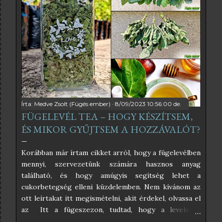
szabályait betartva nincs szükség tartósítószerekre
sem, ezért az én receptem teljesen egyszerű. Ha
pedig a kristálycukrot helyettesítjük valamilyen
édesítőszerrel, akkor még inkább egészséges lesz a
végeredmény. A fügelevélből főzött szörpnek
kimondottan különleges íze van, ami vagy ízleni fog,
vagy nem. Nekem nagyon ízlik, kimondottan frissítő
hideg szódával, szó...
Írta:
Medve Zsolt (Fügés ember)
8/09/2023 10:56:00 de.
FÜGELEVÉL TEA – HOGY KÉSZÍTSEM,
ÉS MIKOR GYŰJTSEM A HOZZÁVALÓT?
Korábban már írtam cikket arról, hogy a fügelevélben
mennyi, szervezetünk számára hasznos anyag
található, és hogy amúgyis segítség lehet a
cukorbetegség elleni küzdelemben. Nem kívánom az
ott leírtakat itt megismételni, akit érdekel, olvassa el
az Itt a fügeszezon, tudtad, hogy a levele is
gyógyhatású? című cikkemet, mert abból mindent