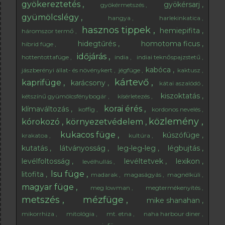
gyökereztetés
gyökérsarj
gyökérmetszés
gyümölcslégy
hangya
harlekinkatica
hasznos tippek
hemiepifita
háromszor termő
hidegtűrés
homotoma ficus
hibrid füge
időjárás
hottentottafüge
india
indiai teknőspajzstetű
kabóca
jászberényi állat- és növénykert
jégfüge
kaktusz
kártevő
kaprifüge
karácsony
kátai aszalódó
kiszoktatás
kétszínű gyümölcsfénybogár
kísérletezés
korai érés
klímaváltozás
koffig
kordonos nevelés
közlemény
kórokozó
környezetvédelem
kukacos füge
kúszófüge
krakatoa
kultúra
kutatás
látványosság
leg-leg-leg
légbujtás
levélfoltosság
levéltetvek
lexikon
levélhullás
lsu füge
litofita
madarak
magaságyás
magnélküli
magyar füge
meg lowman
megtermékenyítés
metszés
mézfüge
mike shanahan
mikorrhiza
mitológia
mt. etna
naha harbour diner