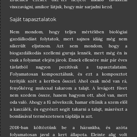
visszavágni, amikor látjuk, hogy már sarjadni kezd.
Saját tapasztalatok
Nem mondom, hogy teljes mértékben biológiai
gazdálkodást folytatok, mert sajnos idáig még nem
sikerült eljutnom. Azt sem mondom, hogy a
biogazdálkodás szellemi guruja lennék, mert még én is
csak a folyamat elején járok. Ennek ellenére már pár éves
távlatból nagyon pozitívak a tapasztalataim.
Folyamatosan komposztálunk, és ezt a komposztot
terítjük szét a kertben ősszel. Ahol csak mód van rá,
fenyőkéreg mulccsal takarom a talajt. A levágott füvet
nem szedem össze, hanem hagyom ott, ahol van, mert
oda való. Ahogy a fű növekszik, hamar eltűnik a szem elől
a kaszálék, és egyrészt segít takarni a talajt, másrészt a
bomlásával természetesen táplálja is azt.
2018-ban költöztünk be a házunkba, és azóta
folyamatosan javul a kert állapota. Eleinte alig volt