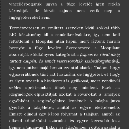
vincellérbogarak ugyan a füge levelét igen ritkán
károsítják, de lárvái sajnos nem vetik meg a
fügegyökereket sem.
Természetesen az említett szereken kívül sokkal több
BIO készítmény áll a rendelkezésünkre, így nem kell
feltétlenül a Mospilan után kapni, mert láttunk három
hernyót a füge levelén. Szerencsére a Mospilant
átsorolják zöldkönyves kategóriába
(sajnos ez rövid ideig
tartott csupán, és ismét visszasorolták szabadforgalmúvá)
,
így nem juthat majd hozzá ezentúl akárki. Tudom, hogy
egyszerűbbnek tűnt azt használni, de higgyétek el, hogy
az ilyen szerek a biodiverzitás gyilkosai, mert rendkívül
széles spektrumban ölnek meg mindent. Ezek az
idegmérgek elpusztítják azokat a rovarokat is, amelyek
egyébként a segítségünkre lennének. A talajba jutva
gyérítik a talajéletet, amitől az egyre élettelenebb.
Emiatt elindul egy káros folyamat a talajban, amitől az
elkezd tömörödni, száradni, és egyre kevesebb lesz
benne a tápanyag. Ekkor az átlagember rögtön szalad a