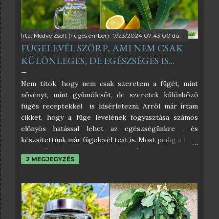
Írta:
Medve Zsolt (Fügés ember)
7/23/2024 07:43:00 du.
FÜGELEVÉL SZÖRP, AMI NEM CSAK
KÜLÖNLEGES, DE EGÉSZSÉGES IS...
Nem titok, hogy nem csak szeretem a fügét, mint
növényt, mint gyümölcsöt, de szeretek különböző
fügés receptekkel is kísérletezni. Arról már írtam
cikket, hogy a füge levelének fogyasztása számos
előnyös hatással lehet az egészségünkre , és
készsítettünk már fügelevél teát is. Most pedig a füge
leveléből készült szörpöt próbáltam ki, és úgy
2 MEGJEGYZÉS
éreztem, nektek is be kell, hogy mutassam. Az
interneten sok féle fügelevél szörp receptet lehet
találni, amelyek közül némelyikben egészen
elképesztő hozzávalók is vannak, amelyektől éppen
hogy csak pont egészséges nem lesz. Én az
egyszerűségben hiszek, és abban, hogy a befőzés