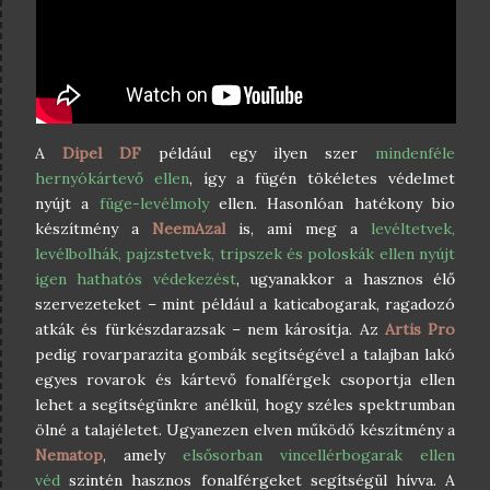
A
Dipel DF
például egy ilyen szer
mindenféle
hernyókártevő ellen
, így a fügén tökéletes védelmet
nyújt a
füge-levélmoly
ellen. Hasonlóan hatékony bio
készítmény a
NeemAzal
is, ami meg a
levéltetvek,
levélbolhák, pajzstetvek, tripszek és poloskák ellen nyújt
igen hathatós védekezést
, ugyanakkor a hasznos élő
szervezeteket – mint például a katicabogarak, ragadozó
atkák és fürkészdarazsak – nem károsítja. Az
Artis Pro
pedig rovarparazita gombák segítségével a talajban lakó
egyes rovarok és kártevő fonalférgek csoportja ellen
lehet a segítségünkre anélkül, hogy széles spektrumban
ölné a talajéletet. Ugyanezen elven működő készítmény a
Nematop
, amely
elsősorban vincellérbogarak ellen
véd
szintén hasznos fonalférgeket segítségül hívva. A