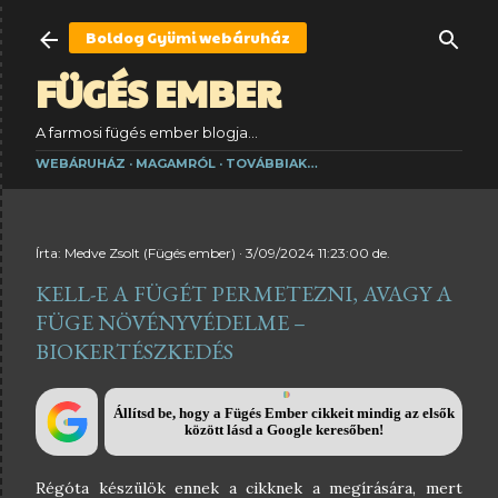
Ugrás a fő tartalomra
Boldog Gyümi
webáruház
FÜGÉS EMBER
A farmosi fügés ember blogja...
WEBÁRUHÁZ
MAGAMRÓL
TOVÁBBIAK…
Írta:
Medve Zsolt (Fügés ember)
3/09/2024 11:23:00 de.
KELL-E A FÜGÉT PERMETEZNI, AVAGY A
FÜGE NÖVÉNYVÉDELME –
BIOKERTÉSZKEDÉS
Állítsd be, hogy a Fügés Ember cikkeit mindig az elsők
között lásd a Google keresőben!
Régóta készülök ennek a cikknek a megírására, mert