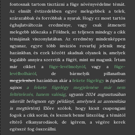
fontosnak tartom tisztázni a füge növényvédelme témát.
Az elmúlt évtizedekben egyre melegebbek a telek,
szárazabbak és forróbbak a nyarak. Hogy ez most tartós
éghajlatváltozás eredménye, vagy csak átmeneti
melegebb időszaka a Földnek, az teljesen mindegy a cikk
témájának viszonylatában. Az eredmény mindenképpen
ugyanaz, egyre több inváziós rovarfaj jelenik meg
hazánkban, és ezek között akadnak olyanok is, amelyek
legalább annyira szeretik a fügét, mint mi magunk. Írtam
már cikket a
füge-levélmolyról
, vagy a
füge-
levélbolháról
, de bármelyik pillanatban
megjelenhet
hazánkban akár a
fekete fügelégy
is
(update:
sajnos
a fekete fügelégy megjelenése már nem
feltételezés, hanem valóság
, ugyanis 2024 augusztusában
sikerült befognom egy példányt, amelynek az azonosítása
is megtörtént)
. Előre szólok, hogy kicsit csapongani
fogok a cikk során, és lesznek benne látszólag a témától
eltérő elkanyarodások, de ígérem, a végére kerek
egésszé fog összeállni.