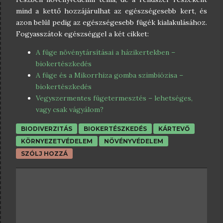
mind a kettő hozzájárulhat az egészségesebb kert, és
azon belül pedig az egészségesebb fügék kialakulásához.
Fogyasszátok egészséggel a két cikket:
A füge növénytársításai a házikertekben –
biokertészkedés
A füge és a Mikorrhiza gomba szimbiózisa –
biokertészkedés
Vegyszermentes fügetermesztés – lehetséges,
vagy csak vágyálom?
BIODIVERZITÁS
BIOKERTÉSZKEDÉS
KÁRTEVŐ
KÖRNYEZETVÉDELEM
NÖVÉNYVÉDELEM
SZÓLJ HOZZÁ