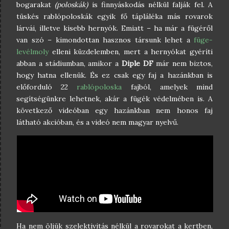
bogarakat
(poloskák)
is finnyáskodás nélkül falják fel. A
tüskés rablópoloskák egyik fő tápláléka más rovarok
lárvái, illetve kisebb hernyók. Emiatt – ha már a fügéről
van szó – kimondottan hasznos társunk lehet a
füge-
levélmoly
elleni küzdelemben, mert a hernyókat gyéríti
abban a stádiumban, amikor a
Diple DF
már nem biztos,
hogy hatna ellenük. És ez csak egy faj a hazánkban is
előforduló 22
rablópoloska
fajból, amelyek mind
segítségünkre lehetnek, akár a fügék védelmében is. A
következő videóban egy hazánkban nem honos faj
látható akcióban, és a videó nem magyar nyelvű.
Ha nem öljük szelektivitás nélkül a rovarokat a kertben,