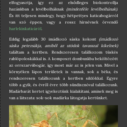
elfogyasztja, így ez az elsődleges biokontrollja
hazánkban a levélbolháknak
(mindenféle levélbolhának)
.
És itt teljesen mindegy, hogy hétpettyes katicabogárról
van szó éppen, vagy a rossz hírnévnek örvendő
harlekinkaticáról
.
Eddig legalább 30 imádkozó sáska kokont
(imádkozó
sáska petezsákja, amiből az utódok tavasszal kikelnek)
találtam a kertben. Rendszeresen találkozom tüskés
rablópoloskákkal is. A komposzt dombunkba beköltözött
az orrszarvúbogár, így most már az is jelen van. Mivel a
környéken lápos területek is vannak, sok a béka, és
rendszeresen találkozunk a kertben siklókkal. Egyre
több a gyík, és évről évre több sündisznóval találkozunk.
Madárbarát kertet igyekeztünk kialakítani, aminek meg is
van a látszata: sok-sok madárka látogatja kertünket.