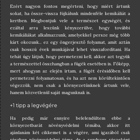
Ezért nagyon fontos megérteni, hogy miért ártunk
sokat, ha össze-vissza fújkálunk mindenféle kemikáliát a
kertben. Megbontjuk vele a természet egységét, és
ezáltal arra leszünk kényszerülve, hogy további
kemikáliákat alkalmazzunk, amelyekkel persze még több
kárt okozunk... ez egy öngerjesztő folyamat, amit aztán
csak hosszú évek munkájával lehet visszafordítani. Ha
tehát úgy látjuk, hogy permetezni kell, akkor azt tegyük
a természettel összhangban a fügék esetében is. Főképp,
mert ahogyan az elején írtam, a fügét érésidőben kell
permetezni folyamatosan, és ha azt nem körültekintően
végezzük, nem csak a környezetünknek ártunk vele,
hanem közvetlenül saját magunknak is.
+1 tipp a legvégére
Ha pedig már ennyire belelendültem ebbe a
környezetbarát növényvédelmi témába, akkor itt
ajánlanám két cikkemet is a végére, ami igazából csak
részben növényvédelmi téma, de a rendszer részeként