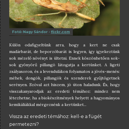
Fotó: Nagy Sándor -
flickr.com
Külön odafigyeltünk arra, hogy a kert ne csak
madárbarát, de beporzóbarát is legyen, így igyekeztünk
sok mézelő növényt is ültetni. Ennek köszönhetően sok-
sok gyönyörű pillangó látogatja a kertünket. A ligeti
zsályasoron, és a levendulákon folyamatos a jövés-menés:
méhek, dongók, pillangók és szenderek gyűjtögetnek
serényen. Szóval azt hiszem, jó úton haladunk. És, hogy
visszakanyarodjak az eredeti témához: mindez nem
létezhetne, ha a biokészítmények helyett a hagyományos
kemikáliákkal mérgeznénk a kertünket...
Vissza az eredeti témához: kell-e a fügét
permetezni?