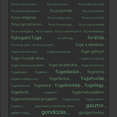
ficus microcarpa
ficus palmata
ficus pleurocarpa
ficus pumila
ficus pseudopalma
ficus punctata
ficus religiosa
ficus rubiginosa
ficus ruminalis
ficus sycomorus
ficus thonningii
ficus vaccinioides
ficus variegata
ficus villosa
ficus watkinsiana
fig endosepsis
fojtogató füge
fordítás
fonalféreg
füge a lakásban
fővárosi állat- és növénykert
füge igényei
füge antraknózis
füge azonosítás
füge mozaik vírus
füge ormányos
füge-levélbolha
füge viaszos pajzstetű
füge-levélmoly
fügedarázs
fügeérés
fügebogár
fügebor
fügehullás
fügefavész
fügefa-kéregmoly
fügekörkép
fügelégy
fügekávé
fügekaktusz
fügelevél
fügematuzsálem
fügelikőr
fügenemesítési program
fügerozsda
fügeszalámi
gasztro
fügeszú
gajumaru treehouse diner
gondozás
gyógynövény
gellért-hegy