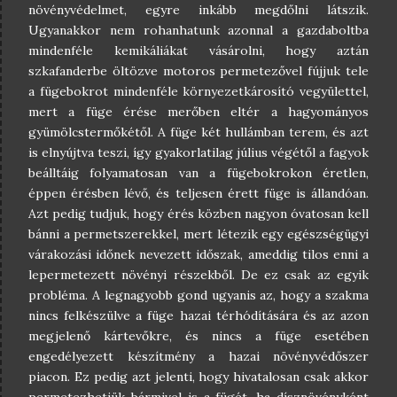
növényvédelmet, egyre inkább megdőlni látszik.
Ugyanakkor nem rohanhatunk azonnal a gazdaboltba
mindenféle kemikáliákat vásárolni, hogy aztán
szkafanderbe öltözve motoros permetezővel fújjuk tele
a fügebokrot mindenféle környezetkárosító vegyülettel,
mert a füge érése merőben eltér a hagyományos
gyümölcstermőkétől. A füge két hullámban terem, és azt
is elnyújtva teszi, így gyakorlatilag július végétől a fagyok
beálltáig folyamatosan van a fügebokrokon éretlen,
éppen érésben lévő, és teljesen érett füge is állandóan.
Azt pedig tudjuk, hogy érés közben nagyon óvatosan kell
bánni a permetszerekkel, mert létezik egy egészségügyi
várakozási időnek nevezett időszak, ameddig tilos enni a
lepermetezett növényi részekből. De ez csak az egyik
probléma. A legnagyobb gond ugyanis az, hogy a szakma
nincs felkészülve a füge hazai térhódítására és az azon
megjelenő kártevőkre, és nincs a füge esetében
engedélyezett készítmény a hazai növényvédőszer
piacon. Ez pedig azt jelenti, hogy hivatalosan csak akkor