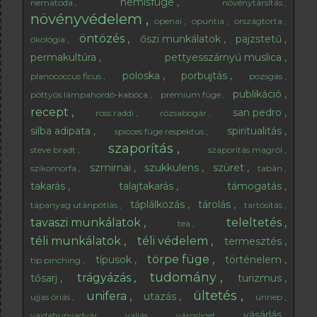
nemisfüge
nematoda
növénytársítás
növényvédelem
openai
opuntia
országtorta
öntözés
őszi munkálatok
pajzstetű
ökológia
permakultúra
pettyesszárnyú muslica
poloska
porbujtás
planococcus ficus
pozsgás
publikáció
pöttyös lámpahordó-kabóca
prémium füge
recept
san pedro
ross raddi
rózsabogár
silba adipata
spiritualitás
spicces füge respektus
szaporítás
steve bradt
szaporítás magról
szmirnai
szukkulens
szüret
szikomorfa
tabán
takarás
talajtakarás
támogatás
táplálkozás
tárolás
tápanyag utánpótlás
tartósítás
tavaszi munkálatok
teleltetés
tea
téli munkálatok
téli védelem
termesztés
törpe füge
típusok
történelem
tip pinching
tudomány
trágyázás
tősarj
turizmus
ültetés
unifera
utazás
ujjas óriás
ünnep
vásárlás
vajdahunyadvár
vallás
városliget