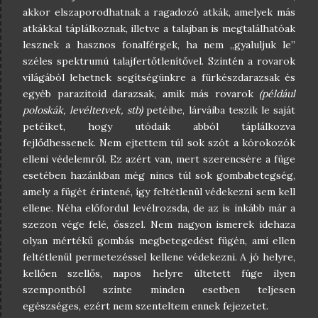
akkor elszaporodhatnak a ragadozó atkák, amelyek más
atkákkal táplálkoznak, illetve a talajban is megtalálhatóak
lesznek a hasznos fonalférgek, ha nem „gyaluljuk le”
széles spektrumú talajfertőtlenítővel. Szintén a rovarok
világából lehetnek segítségünkre a fürkészdarazsak és
egyéb parazitoid darazsak, amik más rovarok
(például
poloskák, levéltetvek, stb)
petéibe, lárváiba teszik le saját
petéiket, hogy utódaik abból táplálkozva
fejlődhessenek. Nem ejtettem túl sok szót a kórokozók
elleni védelemről. Ez azért van, mert szerencsére a füge
esetében hazánkban még nincs túl sok gombabetegség,
amely a fügét érintené, így feltétlenül védekezni sem kell
ellene. Néha előfordul levélrozsda, de az is inkább már a
szezon vége felé, ősszel. Nem nagyon ismerek idehaza
×
olyan mértékű gombás megbetegedést fügén, ami ellen
feltétlenül permetezéssel kellene védekezni. A jó helyre,
kellően szellős, napos helyre ültetett füge ilyen
szempontból szinte minden esetben teljesen
egészséges, ezért nem szenteltem ennek fejezetet.