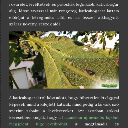
rovarélet, levéltetvek és poloskák leginkább, katicabogár
alig. Most tavasszal már rengeteg katicabogarat láttam
előbújni a kéregmulcs alól, és az ősszel otthagyott
száraz növényi részek alól.
A katicabogarakról köztudott, hogy hihetetlen étvággyal
képesek mind a kifejlett katicák, mind pedig a lárváik szó
szerint zabálni a levéltetveket. Azt azonban sokkal
kevesebben tudják, hogy a
hazánkban új inváziós fajként
megjelent füge-levélbolhát
is megtámadja és