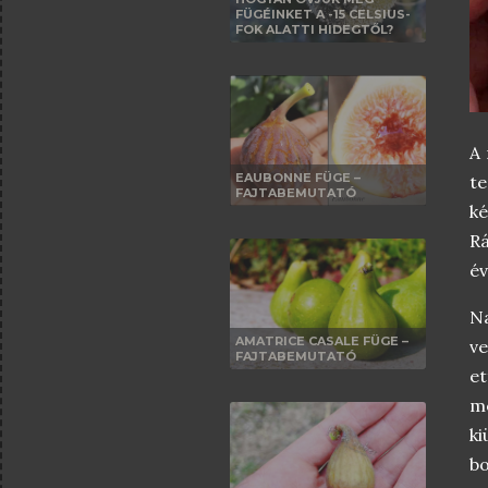
FÜGÉINKET A -15 CELSIUS-
FOK ALATTI HIDEGTŐL?
A 
EAUBONNE FÜGE –
t
FAJTABEMUTATÓ
ké
Rá
év
Na
AMATRICE CASALE FÜGE –
v
FAJTABEMUTATÓ
et
me
ki
bo