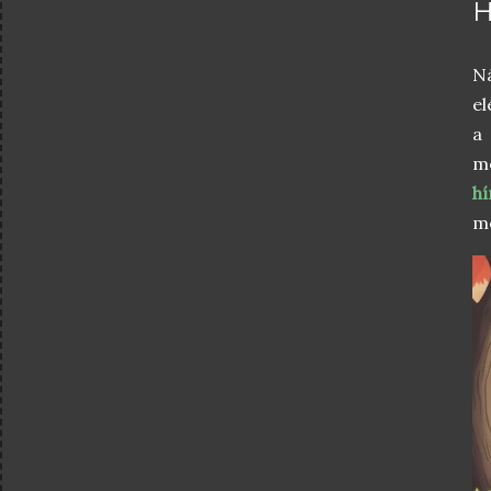
H
Ná
el
me
hí
me