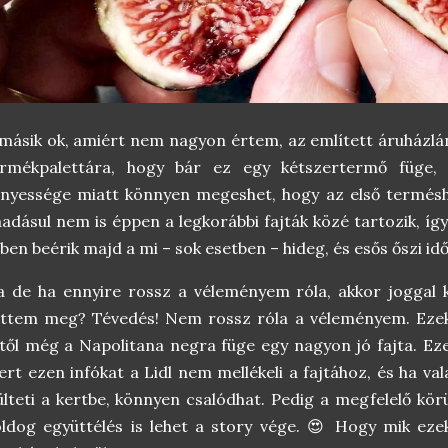
másik ok, amiért nem nagyon értem, az említett áruházlán
ermékpalettára, hogy bár ez egy kétszertermő füge, a
nyessége miatt könnyen megeshet, hogy az első termésh
adásul nem is éppen a legkorábbi fajták közé tartozik, íg
ben beérik majd a mi – sok esetben – hideg, és esős őszi id
 de ha ennyire rossz a véleményem róla, akkor joggal 
ettem meg? Tévedés! Nem rossz róla a véleményem. Eze
től még a Napolitana negra füge egy nagyon jó fajta. Eze
rt ezen infókat a Lidl nem mellékeli a fajtához, és ha va
ülteti a kertbe, könnyen csalódhat. Pedig a megfelelő kö
ldog együttélés is lehet a story vége. 😍 Hogy mik ez