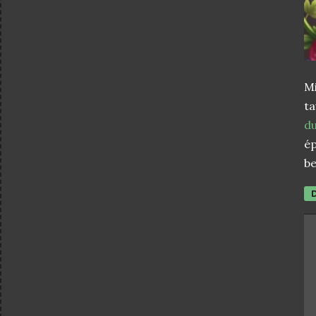
M
t
d
ép
be