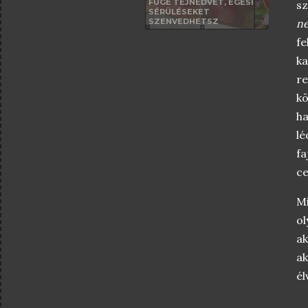
FÜGE TEJNEDVÉT, ÉGÉSI
sz
SÉRÜLÉSEKET
SZENVEDHETSZ
ne
fe
k
re
k
ha
lé
f
ce
Mi
ol
ak
ak
él