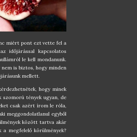
c miért pont ezt vette fel a
z időjárással kapcsolatos
ullámról le kell mondanunk.
y nem is biztos, hogy minden
őjárásunk mellett.
kérdezhetnétek, hogy minek
k szomorú tények ugyan, de
ket csak azért írom le róla,
laki meggondolatlanul egyből
rülmények között tartva akár
ek a megfelelő körülmények?