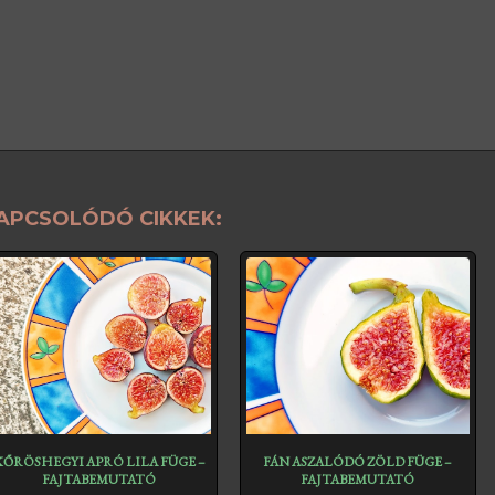
APCSOLÓDÓ CIKKEK:
KŐRÖSHEGYI APRÓ LILA FÜGE –
FÁN ASZALÓDÓ ZÖLD FÜGE –
FAJTABEMUTATÓ
FAJTABEMUTATÓ