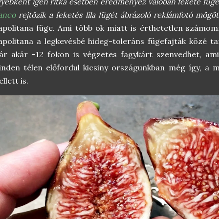
yébként igen ritka esetben eredményez valóban fekete fügét
anco
rejtőzik a feketés lila fügét ábrázoló reklámfotó mögöt
politana füge. Ami több ok miatt is érthetetlen számomr
politana a legkevésbé hideg-toleráns fügefajták közé tar
r akár -12 fokon is végzetes fagykárt szenvedhet, ami
nden télen előfordul kicsiny országunkban még így, a m
llett is.