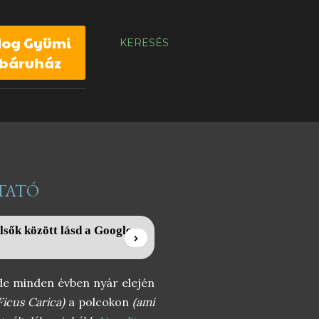
dog Gyümi
KERESÉS
báruház
TATÓ
lsők között lásd a Google
 de minden évben nyár elején
Ficus Carica)
a polcokon
(ami