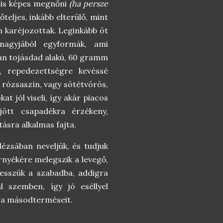
 is képes megnőni
(ha persze
eljes, inkább elterülő, mint
en karéjozottak. Leginkább öt
nagyjából egyformák, ami
n tojásdad alakú, 60 gramm
ű, repedezettségre kevéssé
 rózsaszín, vagy sötétvörös,
at jól viseli, így akár piacos
jött csapadékra érzékeny,
ásra alkalmas fajta.
ézsában neveljük, és tudjuk
örnyékére melegszik a levegő,
itesszük a szabadba, addigra
al szemben, így jó eséllyel
g a másodterméseit.