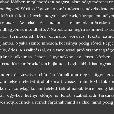
abad földben meglehetősen nagyra, akár négy méteresre
m fagy el)
. Sűrűn elágazó koronát növeszt, növekedése erőt
lfelé törő fajta. Levelei nagyok, szélesek, közepesen mély
aréjosak. Az első, és második termések méretben 
ndhagyónak mondható. A Napolitana negra szimmetrikusa
örüli terméseinek bőre ellenálló, vöröses fekete szín
jlamos. Nyaka szinte nincsen, kocsánya pedig rövid. Pépje
dús, édes. A szállítással, és a tárolással járó viszontagságok
ajtának alkalmas lehet. Ugyanakkor az érés közben 
frésedésre mérsékelten hajlamos. Leginkább friss fogyaszt
ndent összevetve tehát, ha Napolitana negra fügénket d
yan helyen teleltetni, ahol kora tavasszal már 10-12 fok k
kor viszonylag korán feléled téli álmából. Mire pedig k
ár egy-két hétnyi előnye is lehet szabadföldi társaiv
vezhetjük ennek a remek fajtának mind az első, mind pedi