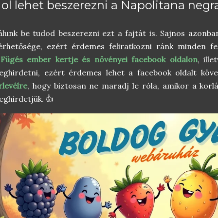
ol lehet beszerezni a Napolitana negr
lunk be tudod beszerezni ezt a fajtát is. Sajnos azonb
érhetősége, ezért érdemes feliratkozni ránk minden fe
a
Fügés ember kertje és növényei facebook oldalon
, ill
ghirdetni, ezért érdemes lehet a facebook oldalt köve
rlevélre
, hogy biztosan ne maradj le róla, amikor a kor
ghirdetjük. 👍