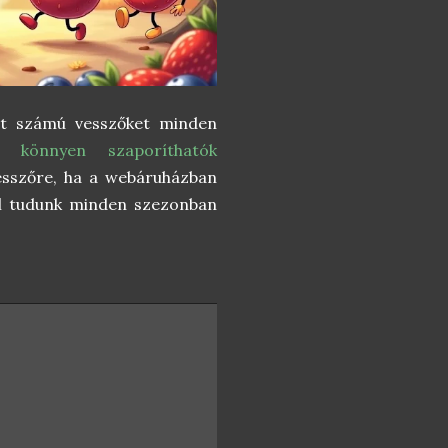
tt számú vesszőket minden
 könnyen szaporíthatók
esszőre, ha a webáruházban
ól tudunk minden szezonban