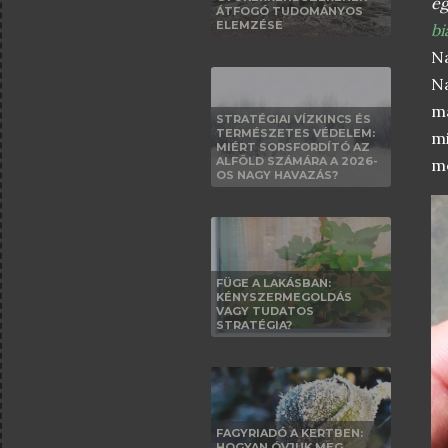
eg
ÁTFOGÓ TUDOMÁNYOS
ELEMZÉSE
bi
Na
Na
má
STRATÉGIAI VÍZKINCS ÉS
TERMÉSZETES VÉDELEM:
mi
MIÉRT SORSFORDÍTÓ AZ
ALFÖLD SZÁMÁRA A 2026-
me
OS NAGY HAVAZÁS?
FÜGE A LAKÁSBAN:
KÉNYSZERMEGOLDÁS
VAGY TUDATOS
STRATÉGIA?
FAGYRIADÓ A KERTBEN:
HOGYAN ÓVJUK MEG