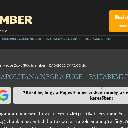
Ugrás a fő tartalomra
EMBER
Bol
we
gja...
MÉDIAMEGJELENÉSEK
TARTALOMJEGYZÉK
FÜGE-GASZTRÓ
a:
Medve Zsolt (Fügés ember)
8/18/2022 04:15:00 du.
APOLITANA NEGRA FÜGE – FAJTABEMU
Állítsd be, hogy a Fügés Ember cikkeit mindig az e
keresőben!
galmam sincsen, hogy milyen üzletpolitikai terv mentén,
gjelenik a hazai Lidl boltokban a Napolitana negra füge
(