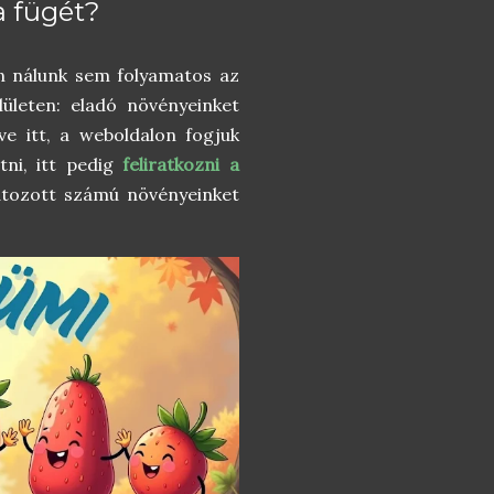
a fügét?
an nálunk sem folyamatos az
lületen: eladó növényeinket
etve itt, a weboldalon fogjuk
tni, itt pedig
feliratkozni a
látozott számú növényeinket