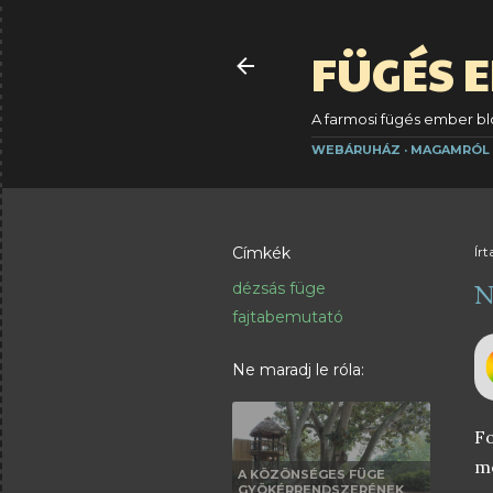
FÜGÉS 
A farmosi fügés ember blo
WEBÁRUHÁZ
MAGAMRÓL
Címkék
Írt
N
dézsás füge
fajtabemutató
Ne maradj le róla:
Fo
me
A KÖZÖNSÉGES FÜGE
GYÖKÉRRENDSZERÉNEK