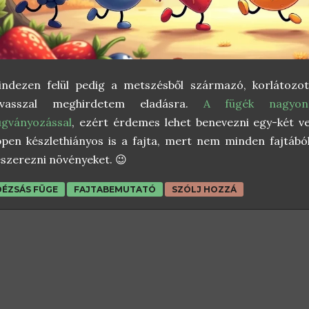
indezen felül pedig a metszésből származó, korlátozo
avasszal meghirdetem eladásra.
A fügék nagyon
ugványozással
, ezért érdemes lehet benevezni egy-két v
pen készlethiányos is a fajta, mert nem minden fajtáb
szerezni növényeket. 😉
DÉZSÁS FÜGE
FAJTABEMUTATÓ
SZÓLJ HOZZÁ