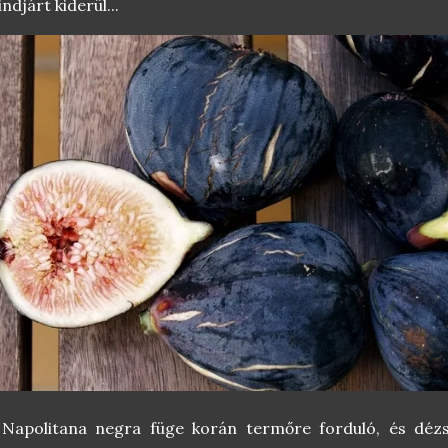
ndjárt kiderül...
 Napolitana negra füge korán termőre forduló, és dézs