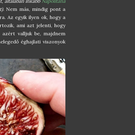
, általában inkább
Napolitana
t)
. Nem más, mindig pont a
a. Az egyik ilyen ok, hogy a
tozik, ami azt jelenti, hogy
 azért valljuk be, majdnem
elegedő éghajlati viszonyok