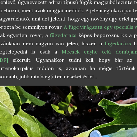
lenlévő, úgynevezett adriai típusú fügék magjaiból szinte t
trehozni, mert azok magjai meddők. A jelenség oka a par
gyarázható, ami azt jelenti, hogy egy növény úgy érlel g
rozta be semmilyen rovar.
A füge virágzata egy speciális 
ak egyetlen rovar, a
fügedarázs
képes beporozni. Ez a p
azánkban nem nagyon van jelen, hiszen a
fügedarázs
h
egtelepedni is csak a
Mecsek enyhe telű dombjain,
PDF]
sikerült. Ugyanakkor tudni kell, hogy bár az a
artenokarpikus módon is, azonban ha mégis történik
nomabb, jobb minőségű terméseket érlel...