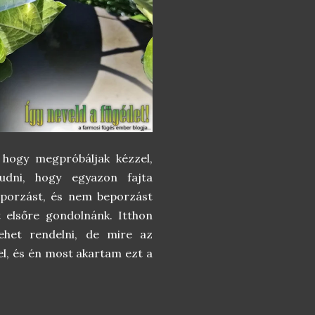
 hogy megpróbáljak kézzel,
udni, hogy egyazon fajta
eporzást, és nem beporzást
 elsőre gondolnánk. Itthon
lehet rendelni, de mire az
el, és én most akartam ezt a