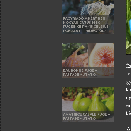
FAGYRIADÓ A KERTBEN:
HOGYAN ÓVJUK MEG
FÜGÉINKET A -15 CELSIUS-
FOK ALATTI HIDEGTŐL?
É
EAUBONNE FÜGE –
m
FAJTABEMUTATÓ
g
k
u
ér
kí
AMATRICE CASALE FÜGE –
FAJTABEMUTATÓ
A