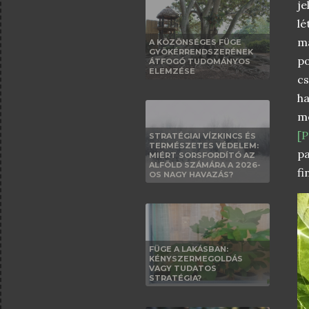
je
lé
ma
A KÖZÖNSÉGES FÜGE
GYÖKÉRRENDSZERÉNEK
po
ÁTFOGÓ TUDOMÁNYOS
ELEMZÉSE
cs
h
m
[
STRATÉGIAI VÍZKINCS ÉS
TERMÉSZETES VÉDELEM:
p
MIÉRT SORSFORDÍTÓ AZ
ALFÖLD SZÁMÁRA A 2026-
fi
OS NAGY HAVAZÁS?
FÜGE A LAKÁSBAN:
KÉNYSZERMEGOLDÁS
VAGY TUDATOS
STRATÉGIA?