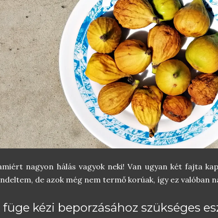
.amiért nagyon hálás vagyok neki! Van ugyan két fajta ka
ndeltem, de azok még nem termő korúak, így ez valóban n
 füge kézi beporzásához szükséges e