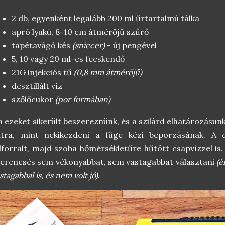
2 db, egyenként legalább 200 ml űrtartalmú tálka
apró lyukú, 8-10 cm átmérőjű szűrő
tapétavágó kés
(sniccer)
- új pengével
5, 10 vagy 20 ml-es fecskendő
21G injekciós tű
(0,8 mm átmérőjű)
desztillált víz
szőlőcukor
(por formában)
 ezeket sikerült beszereznünk, és a szilárd elhatározásun
tra, mint nekikezdeni a füge kézi beporzásának. A des
lforralt, majd szoba hőmérsékletűre hűtött csapvízzel is.
erencsés sem vékonyabbat, sem vastagabbat választani
(é
stagabbal is, és nem volt jó)
.