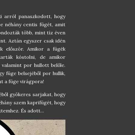
i arról panaszkodott, hogy
e néhány centis fügét, amit
gondozták több, mint tíz éven
ént. Aztán egyszer csak idén
k először. Amikor a fügék
karták kóstolni, de amikor
 valamint por hullott belőle.
y füge belsejéből por hullik,
t a füge virágpora!
jéből gyökeres sarjakat, hogy
éhány szem kaprifügét, hogy
temhez. És adott...