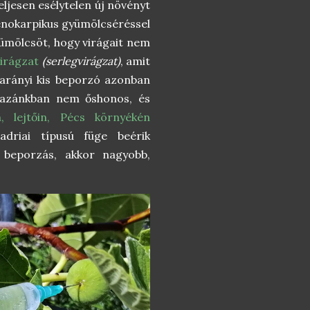
eljesen esélytelen új növényt
tenokarpikus gyümölcséréssel
yümölcsöt, hogy virágait nem
virágzat
(serlegvirágzat)
, amit
arányi kis beporzó azonban
azánkban nem őshonos, és
 lejtőin, Pécs környékén
driai típusú füge beérik
 beporzás, akkor nagyobb,