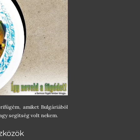
prifügém, amiket Bulgáriából
agy segítség volt nekem.
szközök