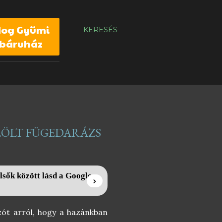
dog Gyümi
KERESÉS
báruház
ELÖLT FÜGEDARÁZS
lsők között lásd a Google
ót arról, hogy a hazánkban