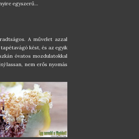
nyire egyszerű...
radtságos. A művelet azzal
tapétavágó kést, és az egyik
deszkán óvatos mozdulatokkal
én)
lassan, nem erős nyomás