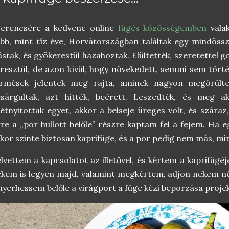
zerencsére a kedvenc online
fügés közösségemben
valak
bb, mint tíz éve, Horvátországban találtak egy mindössz
ástak, és gyökerestül hazahoztak. Elültették, szeretettel 
resztül, de azon kívül, hogy növekedett, semmi sem tört
ermések jelentek meg rajta, aminek nagyon megörülte
esárgultak, azt hitték, beérett. Leszedték, és meg a
étnyitottak egyet, akkor a belseje üreges volt, és száraz,
re a „por hullott belőle” részre kaptam fel a fejem. Ha eg
kor szinte biztosan kaprifüge, és a por pedig nem más, min
lvettem a kapcsolatot az illetővel, és kértem a kaprifügé
kem is legyen majd, valamint megkértem, adjon nekem n
nyerhessem belőle a virágport a füge kézi beporzása projek