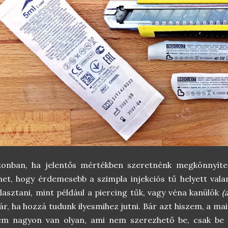
zonban, ha jelentős mértékben szeretnénk megkönnyíten
het, hogy érdemesebb a szimpla injekciós tű helyett valam
lasztani, mint például a piercing tűk, vagy véna kanülök
(
r, ha hozzá tudunk ilyesmihez jutni. Bár azt hiszem, a ma
em nagyon van olyan, ami nem szerezhető be, csak be k