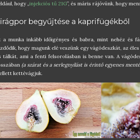
ldául, hogy „
injekciós tű 21G
”, és máris rájövünk, hogy men
irágpor begyűjtése a kaprifügékből
 a munka inkább időigényes és babra, mint nehéz és fá
zdődik, hogy magunk elé veszünk egy vágódeszkát, az éles 
s tálkát, ami a fenti felsorolásban is benne van. A vágó
osszában
(a szárat és a serlegnyílást is érintő egyenes ment
llett kettévágjuk.