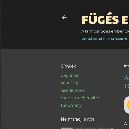
FÜGÉS 
A farmosi fügés ember blo
WEBÁRUHÁZ
MAGAMRÓL
Címkék
Írt
A
beporzás
kaprifüge
E
kísérletezés
megtermékenyítés
tudomány
Ne maradj le róla:
A