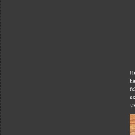
Ha
há
fe
sz
va