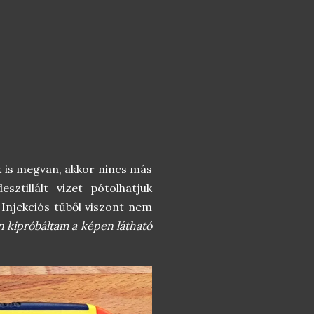
k is megvan, akkor nincs más
ztillált vizet pótolhatjuk
 Injekciós tűből viszont nem
n kipróbáltam a képen látható