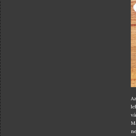
A
le
vá
Má
n