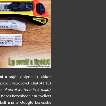
i a saját dolgunkat, akkor
ilyen vezetővel ellátott tűt
az okokról lentebb írok majd)
.
i netes kereskedelem mellett
ell írni a Google keresőbe