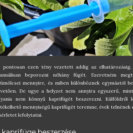
s pontosan ezen tény vezetett addig az elhatározásig,
anuálisan beporozni néhány fügét. Szeretném megt
yümölcsei mennyire, és miben különböznek egymástól b
övetően. De ugye a helyzet nem annyira egyszerű, mint
gyanis nem könnyű kaprifügét beszerezni. Külföldről 
tékelhető mennyiségű kaprifügét teremne, évek telnének 
sérletet lefolytatni.
 kaprifüge beszerzése...