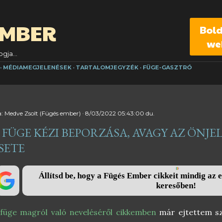
Ugrás a fő tartalomra
EMBER
Bol
we
gja...
MÉDIAMEGJELENÉSEK
TARTALOMJEGYZÉK
FÜGE-GASZTRÓ
a:
Medve Zsolt (Fügés ember)
8/03/2022 05:43:00 du.
 FÜGE KÉZI BEPORZÁSA, AVAGY AZ ÖNJ
SETE
Állítsd be, hogy a Fügés Ember cikkeit mindig az e
keresőben!
füge magról való neveléséről cikkemben
már ejtettem sz