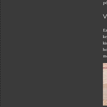
pé
V
Ez
ke
ki
h
me