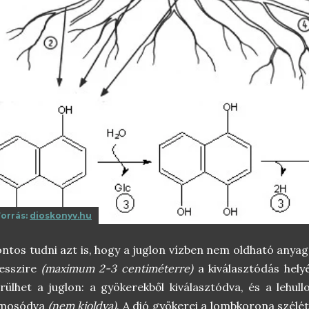
Forrás:
dioskonyv.hu
ntos tudni azt is, hogy a juglon vízben nem oldható anyag
esszire
(maximum 2-3 centiméterre)
a kiválasztódás helyé
rülhet a juglon: a gyökerekből kiválasztódva, és a lehull
imosódva
(nem kioldva)
. A dió gyökerei a lombkorona szélé