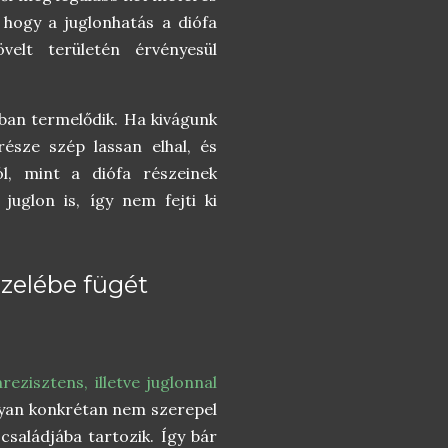
 hogy a juglonhatás a diófa
elt területén érvényesül
fában termelődik. Ha kivágunk
része szép lassan elhal, és
l, mint a diófa részeinek
juglon is, így nem fejti ki
özelébe fügét
rezisztens, illetve juglonnal
gyan konkrétan nem szerepel
családjába tartozik. Így bár