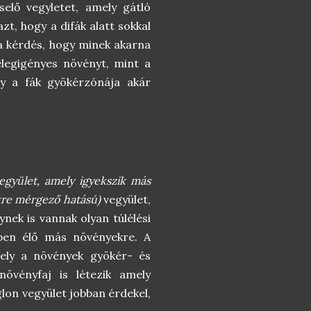
elő vegyletet, amely gátló
zt, hogy a difák alatt sokkal
a kérdés, hogy minek akarna
elegigényes növényt, mint a
gy a fák gyökérzónája akár
vegyület, amely igyekszik más
re mérgező hatású)
vegyület,
nek is vannak olyan túlélési
kben élő más növényekre. A
amely a növények gyökér- és
övényfaj is létezik amely
glon vegyület jobban érdekel,