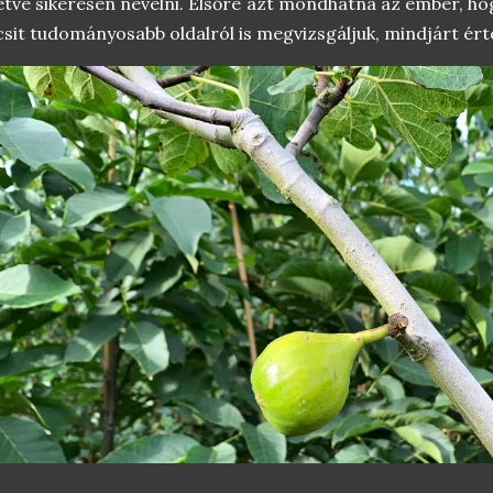
letve sikeresen nevelni. Elsőre azt mondhatná az ember, ho
csit tudományosabb oldalról is megvizsgáljuk, mindjárt ért