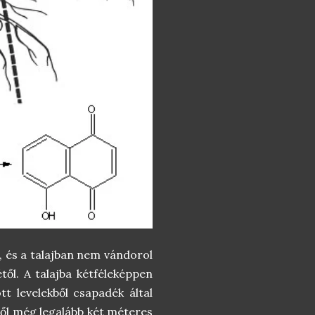
, és a talajban nem vándorol
től. A talajba kétféleképpen
ott levelekből csapadék által
től még legalább két méteres