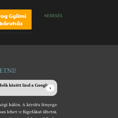
dog Gyümi
KERESÉS
báruház
ETNI?
lsők között lásd a Google
ségi hálón. A kérdés lényege
an lehet-e fügefákat ültetni,