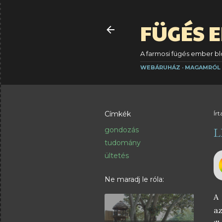
FÜGÉS 
A farmosi fügés ember blo
WEBÁRUHÁZ
MAGAMRÓL
Címkék
Írt
L
gondozás
tudomány
ültetés
Ne maradj le róla:
A 
az