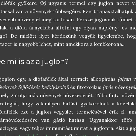
 diófák gyökere
(is)
ugyanis termel egy juglon nevet vis
tással van a növények többségére. Ezért tapasztalhatjuk a
vesebb növény él meg tartósan. Persze jogosnak tűnhet 
laki a diófa árnyékába ültetni egy olyan napfény- és m
üge? De mielőtt ilyet kérdezünk vegyük figyelembe, ho
tszer is nagyobb lehet, mint amekkora a lombkorona...
e mi is az a juglon?
joglon egy, a diófafélék által termelt alleopátiás
(olyan 
vények fejlődését befolyásolni)
és fitotoxikus
(más növények
ely gátolja más növények növekedését. Több fajta növény
ratégiái, hogy valamilyen hatást gyakorolnak a közelü
ófafélék ezt a juglon vegyület termelésével érik el, 
zárnövekedésére van gátló hatása. Ugyanakkor több n
szleges, vagy teljes immunitást mutat a juglonra. Akit a ju