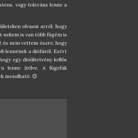
stens, vagy toleráns lenne a
lületeken olvasni arról, hogy
nt nekem is van több fügém is
)
, és nem vettem észre, hogy
bb lennének a diófától. Ezért
hogy egy dióültetvény kellős
ra lenne ítélve. A fügefák
nek mondható. 😊