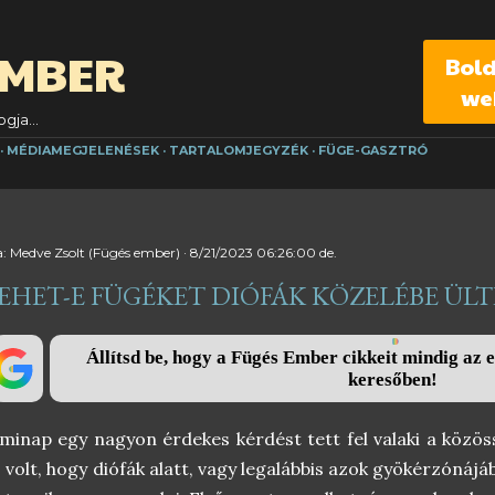
Ugrás a fő tartalomra
EMBER
Bol
we
gja...
MÉDIAMEGJELENÉSEK
TARTALOMJEGYZÉK
FÜGE-GASZTRÓ
a:
Medve Zsolt (Fügés ember)
8/21/2023 06:26:00 de.
EHET-E FÜGÉKET DIÓFÁK KÖZELÉBE ÜLT
Állítsd be, hogy a Fügés Ember cikkeit mindig az e
keresőben!
minap egy nagyon érdekes kérdést tett fel valaki a közös
 volt, hogy diófák alatt, vagy legalábbis azok gyökérzónájáb