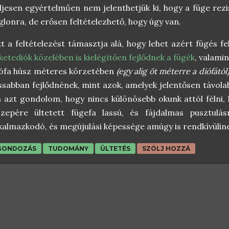
ljesen egyértelműen nem jelenthetjük ki, hogy a füge rezi
glonra, de erősen feltételezhető, hogy úgy van.
t a feltételezést támasztja alá, hogy lehet azért fügés fe
ketediók közelében is kielégítően fejlődnek a fügék
, valami
ófa húsz méteres körzetében
(egy alig öt méterre a diófától
ssabban fejlődnének, mint azok, amelyek jelentősen távola
 azt gondolom, hogy nincs különösebb okunk attól félni, 
özepére ültetett fügefa lassú, és fájdalmas pusztulás
kalmazkodó, és megújulási képessége amúgy is rendkívüli
GONDOZÁS
TUDOMÁNY
ÜLTETÉS
SZÓLJ HOZZÁ