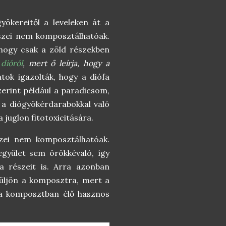
ökereitől a leveleken át a
részei nem komposztálhatóak.
 hogy csak a zöld részekben
dióról
, mert ő leírja, hogy a
tok igazolták, hogy a diófa
zerint például a paradicsom,
a a diógyökérdarabokkal való
 juglon fitotoxicitására.
szei nem komposztálhatóak.
egyület sem örökkévaló, így
a részeit is. Arra azonban
rüljön a komposztra, mert a
 a komposztban élő hasznos