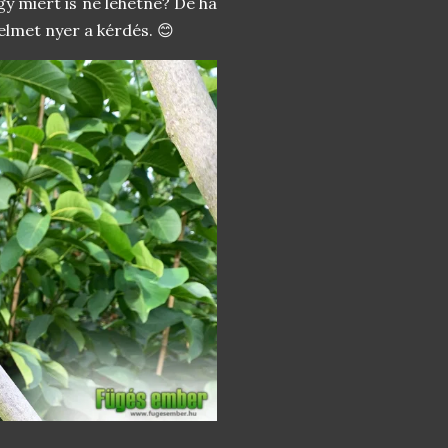
gy miért is ne lehetne? De ha
elmet nyer a kérdés. 😊