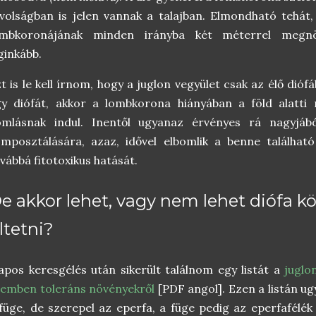
volságban is jelen vannak a talajban. Elmondható tehát,
ombkoronájának minden irányba két méterrel megnöv
ginkább.
t is le kell írnom, hogy a juglon vegyület csak az élő dió
y diófát, akkor a lombkorona hiányában a föld alatti 
omlásnak indul. Inentől ugyanaz érvényes rá nagyjábó
mposztálására, azaz, idővel elbomlik a benne található 
vábbá fitotoxikus hatását.
e akkor lehet, vagy nem lehet diófa k
ltetni?
apos keresgélés után sikerült találnom egy listát a
juglon
emben toleráns növényekről
[PDF angol]. Ezen a listán u
füge, de szerepel az eperfa, a füge pedig az eperfafélék 