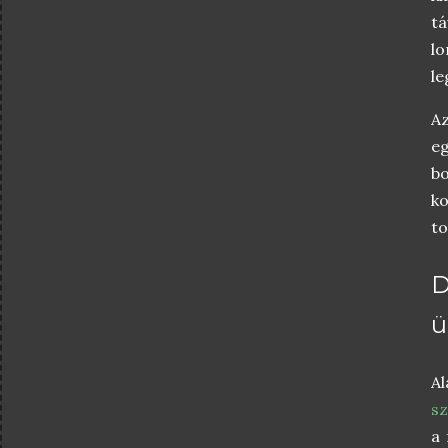
tá
l
le
Az
eg
b
ko
to
D
ü
Al
sz
a 