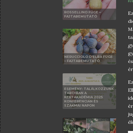
it
ROSSELLINO FÜGE –
Ez
FAJTABEMUTATÓ
di
Ma
t
gy
gy
NERUCCIOLO D'ELBA FÜGE
és
– FAJTABEMUTATÓ
ér
Ez
ESEMÉNY: TALÁLKOZZUNK
El
TABDIBAN A
KERTAKADÉMIA 2025
id
KONFERENCIÁN ÉS
ér
SZAKMAI NAPON
ju
él