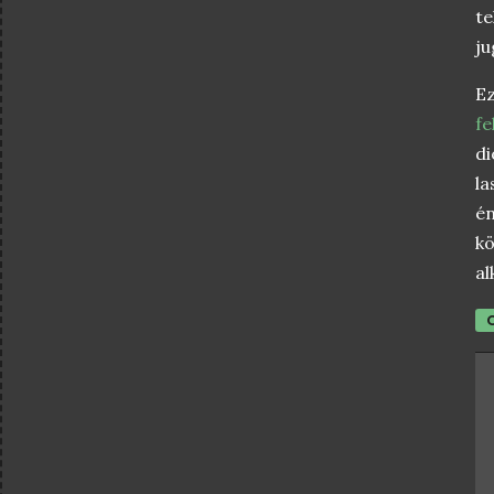
te
ju
Ez
fe
di
la
én
k
al