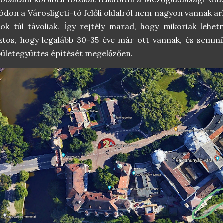
don a Városligeti-tó felőli oldalról nem nagyon vannak arh
ok túl távoliak. Így rejtély marad, hogy mikoriak lehe
ztos, hogy legalább 30-35 éve már ott vannak, és semm
ületegyüttes építését megelőzően.