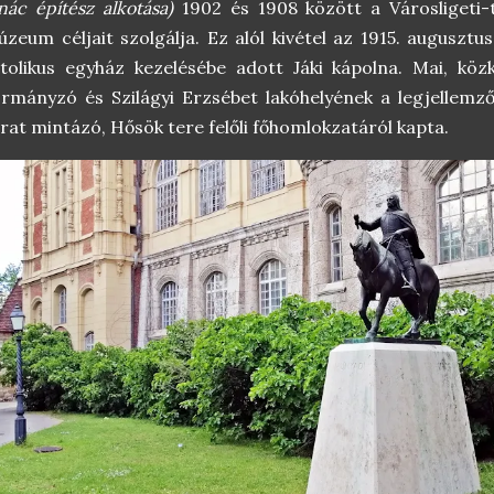
nác építész alkotása)
1902 és 1908 között a Városligeti-
zeum céljait szolgálja. Ez alól kivétel az 1915. augusztu
tolikus egyház kezelésébe adott Jáki kápolna. Mai, kö
rmányzó és Szilágyi Erzsébet lakóhelyének a legjellemző
rat mintázó, Hősök tere felőli főhomlokzatáról kapta.