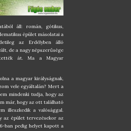
tából áll: román, gótikus,
lematikus épület másolatai a
detileg az Erdélyben álló
zült, de a nagy népszerűsége
pítették át. Ma a Magyar
volna a magyar királyságnak,
ozom vele egyáltalán? Mert a
em mindenki tudja, hogy az
am már, hogy az ott található
m illeszkedik a valósággal.
y az épület tervezésekor az
86-ban pedig helyet kapott a