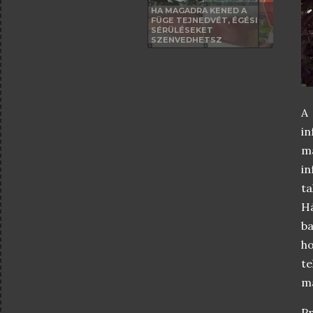
HA MAGADRA KENED A
FÜGE TEJNEDVÉT, ÉGÉSI
SÉRÜLÉSEKET
SZENVEDHETSZ
A
in
má
in
ta
H
ba
ho
t
m
Pr