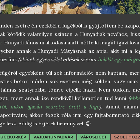
nden esetre én ezekből a fügékből is gyűjtöttem be szap
ak kötődik valamilyen szinten a Hunyadiak nevéhez, his
r
Hunyadi János uralkodása alatt nőtte ki magát igazi lov
yebár annak a Hunyadi Mátyásnak az apja, akit mi a le
smerünk
(akinek egyes vélekedések szerint
halálát egy mérge
fügéről egyébként túl sok információt nem kaptam, mer
stiek botor módon sok esetben még zölden, vagy csak jó
talmas szatyrokba tömve cipelik haza. Nem tudom, menn
gét, mert annak íze rendkívül kellemetlen tud lenni
(
ebb
ról, mikor igazán szüretre érett a füge
)
. Amint nálam 
aporítvány, akkor fogok róla írni egy fajtabemutató cik
ge lesz. Addig is érjétek be ennyivel. 😉
FÜGEKÖRKÉP
VAJDAHUNYADVÁR
VÁROSLIGET
SZÓLJ HOZ