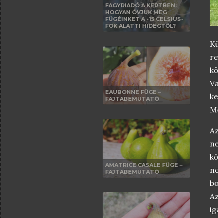
FAGYRIADÓ A KERTBEN:
HOGYAN ÓVJUK MEG
FÜGÉINKET A -15 CELSIUS-
FOK ALATTI HIDEGTŐL?
Kü
re
k
Va
EAUBONNE FÜGE –
k
FAJTABEMUTATÓ
M
Az
ne
k
AMATRICE CASALE FÜGE –
ne
FAJTABEMUTATÓ
bo
Az
ig