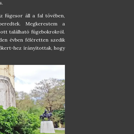
s.
 fügesor áll a fal tövében,
eredtek. Megkerestem a
tt található fügebokrokról.
den évben féléretten szedik
kert-hez írányítottak, hogy