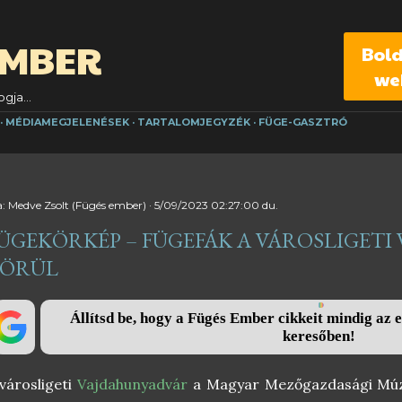
Ugrás a fő tartalomra
EMBER
Bol
we
gja...
MÉDIAMEGJELENÉSEK
TARTALOMJEGYZÉK
FÜGE-GASZTRÓ
a:
Medve Zsolt (Fügés ember)
5/09/2023 02:27:00 du.
ÜGEKÖRKÉP – FÜGEFÁK A VÁROSLIGET
ÖRÜL
Állítsd be, hogy a Fügés Ember cikkeit mindig az e
keresőben!
városligeti
Vajdahunyadvár
a Magyar Mezőgazdasági Múze