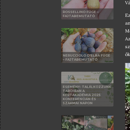
Vá
ROSSELLINO FÜGE –
Ez
FAJTABEMUTATÓ
a
Me
Az
sz
ők
NERUCCIOLO D'ELBA FÜGE
– FAJTABEMUTATÓ
ESEMÉNY: TALÁLKOZZUNK
TABDIBAN A
KERTAKADÉMIA 2025
KONFERENCIÁN ÉS
SZAKMAI NAPON