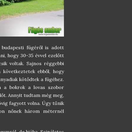
budapesti fügéről is adott
i, hogy 30-35 évvel ezelőtt
sik voltak. Sajnos réggebbi
a következtetek ebből, hogy
Hunyadiak kötődtek a fügéhez.
da a bokrok a lovas szobor
időt. Annyit tudtam még meg,
vig fagyott volna. Úgy tűnik
gyon nőnek három méternél
eumról, de hiába. Sajnálatos