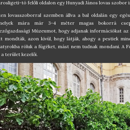
rosligeti-tó felőli oldalon egy Hunyadi János lovas szobor i
en lovasszoborral szemben állva a bal oldalán egy egész
melyek mára már 3-4 méter magas bokorrá csep
zőgazdasági Múzeumot, hogy adjanak információkat az o
t mondták, azon kívül, hogy látják, ahogy a pestiek min
atyrokba róluk a fügéket, mást nem tudnak mondani. A Fő
 a terület kezelői.