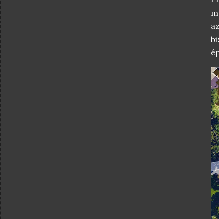
mó
az
bi
ép