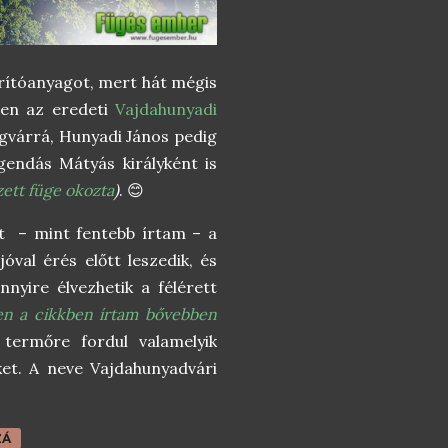
orítóanyagot, mert hát mégis
zen az eredeti
Vajdahunyadi
agvárrá, Hunyadi János pedig
gendás Mátyás királyként is
zett füge okozta
)
. 😊
t – mint fentebb írtam – a
val érés előtt leszedik, és
yire élvezhetik a félérett
en a cikkben írtam bővebben
termőre fordul valamelyik
ket. A neve Vajdahunyadvári
ZÁ