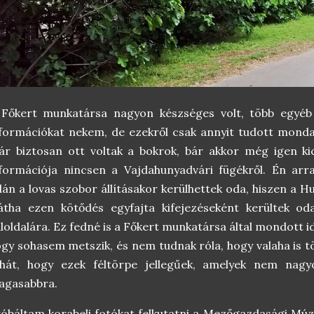
 Főkert munkatársa nagyon készséges volt, több egyéb 
formációkat nekem, de ezekről csak annyit tudott mondan
r biztosan ott voltak a bokrok, bár akkor még igen kic
formációja nincsen a Vajdahunyadvári fügékről. Én arr
lán a lovas szobor állításakor kerülhettek oda, hiszen a 
átha ezen kötődés egyfajta kifejezéseként kerültek o
loldalára. Ez fedné is a Főkert munkatársa által mondott 
gy sohasem metszik, és nem tudnak róla, hogy valaha is tö
ehát, hogy ezek féltörpe jellegűek, amelyek nem na
agasabbra.
óbáltam korabeli fotókat felkutatni a Mezőgazdasági Múz