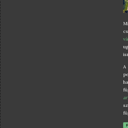
Mi
cs
vá
ug
i
A 
pe
ha
fü
ar
sz
fü