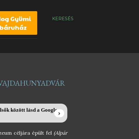
dog Gyümi
KERESÉS
báruház
I VAJDAHUNYADVÁR
lsők között lásd a Google
um céljára épült fel
(Alpár