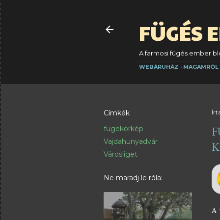
FÜGÉS 
A farmosi fügés ember blo
WEBÁRUHÁZ
MAGAMRÓL
Címkék
Írt
F
fügekörkép
Vajdahunyadvár
K
Városliget
Ne maradj le róla:
A 