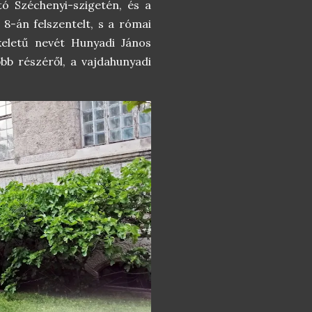
tó Széchenyi-szigetén, és a
s 8-án felszentelt, s a római
zkeletű nevét Hunyadi János
bb részéről, a vajdahunyadi