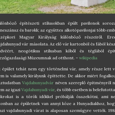
lönböző építészeti stílusokban épült pavilonok soroza
neszánsz és barokk; az együttes alkotópavilonjai több emb
özépkori Magyar Királyság különböző részeiről. Ere
jdahunyad vár másolata. Az elő vár kartonból és fából kés
edvéért, neogótikus stílusban kőből és téglából é
ezőgazdasági Múzeumnak ad otthont. –
wikipedia
 épület tehát nem egy történelmi vár, amely része lett 
m is valamely királyunk építtette. De akkor miért fogalk
öztudatban
Vajdahunyadvár
néven szereplő építményről n
m az igazi
Vajdahunyadi vár
, és több esetben is belefutott
krokat is a török időkkel próbálják összekötni, ami ne
onban az épületnek van annyi köze a Hunyadiakhoz, hog
azi vajdahunyadi várat is alaposan szemügyre vették. 19