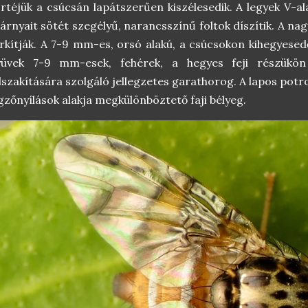
rtéjük a csúcsán lapátszerűen kiszélesedik. A legyek V-al
árnyait sötét szegélyű, narancsszínű foltok díszítik. A na
rkítják. A 7-9 mm-es, orsó alakú, a csúcsokon kihegyesedő
yüvek 7-9 mm-esek, fehérek, a hegyes feji részükön
lszakítására szolgáló jellegzetes garathorog. A lapos potr
gzőnyílások alakja megkülönböztető faji bélyeg.