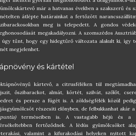
ümölcskártevő már a hatvanas években a szakszerű és sz
mételten átlépte határainkat a fertőzött narancsszállít
szibarackosokban meg is telepedett. A gondos védeke
eghonosodását megakadályozni. A szomszédos Ausztriá
 úgy tűnt, hogy egy hidegtűrő változata alakult ki, így
mét megjelenhet.
ápnövény és kártétel
oktápnövényű kártevő, a citrusféléken túl megtámadha
jszit, őszibarackot, almát, körtét, szilvát, szőlőt, cs
edret és persze a fügét is. A zöldségfélék közül pedi
jásgyümölcsöt részesíti előnyben, de felbukkanhat akár a
puntia)
terméseiben is. A vastagabb héjú és a cs
érsékeltebben fertőződnek. A lédús gyümölcsöket ala
eterakási, valamint a kifurakodási helyeken nyitott 