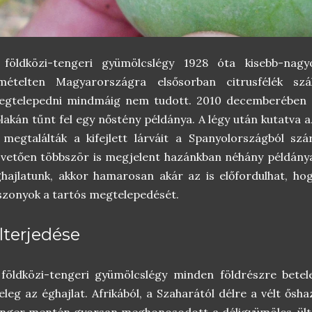
 földközi-tengeri gyümölcslégy 1928 óta kisebb-nagy
smételten Magyarországra elsősorban citrusfélék szál
egtelepedni mindmáig nem tudott. 2010 decemberében e
lakán tűnt fel egy nőstény példánya. A légy után kutatva
 megtalálták a kifejlett lárváit a Spanyolországból s
vetően többször is megjelent hazánkban néhány példánya
hajlatunk, akkor hamarosan akár az is előfordulhat, hog
szonyok a tartós megtelepedését.
lterjedése
földközi-tengeri gyümölcslégy minden földrészre betel
leg az éghajlat. Afrikából, a Szaharától délre a vélt ősha
enger mentén gyorsan meghonosodott a déligyümölcs-ült