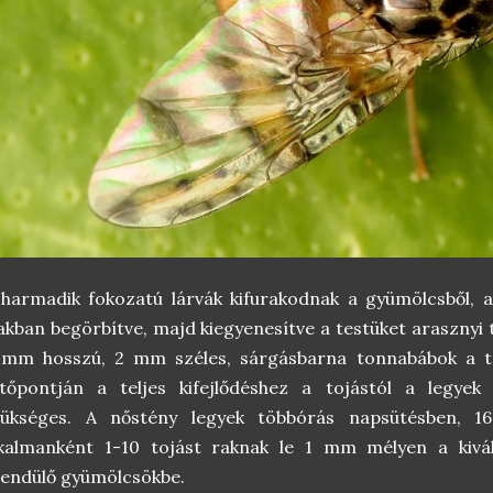
harmadik fokozatú lárvák kifurakodnak a gyümölcsből, a 
akban begörbítve, majd kiegyenesítve a testüket arasznyi 
 mm hosszú, 2 mm széles, sárgásbarna tonnabábok a tal
etőpontján a teljes kifejlődéshez a tojástól a legye
zükséges. A nőstény legyek többórás napsütésben, 16
lkalmanként 1-10 tojást raknak le 1 mm mélyen a kivál
endülő gyümölcsökbe.