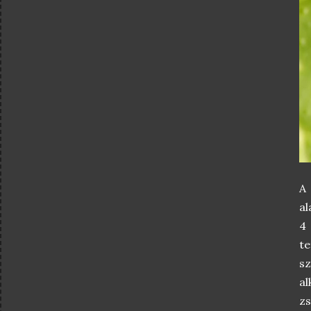
A 
al
4
t
s
a
zs