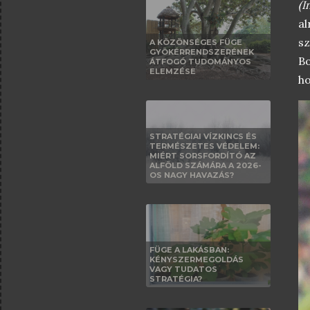
(I
a
sz
A KÖZÖNSÉGES FÜGE
GYÖKÉRRENDSZERÉNEK
Bo
ÁTFOGÓ TUDOMÁNYOS
ELEMZÉSE
ho
STRATÉGIAI VÍZKINCS ÉS
TERMÉSZETES VÉDELEM:
MIÉRT SORSFORDÍTÓ AZ
ALFÖLD SZÁMÁRA A 2026-
OS NAGY HAVAZÁS?
FÜGE A LAKÁSBAN:
KÉNYSZERMEGOLDÁS
VAGY TUDATOS
STRATÉGIA?