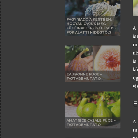
FAGYRIADÓ A KERTBEN:
HOGYAN ÓVJUK MEG
A
FÜGÉINKET A -15 CELSIUS-
FOK ALATTI HIDEGTŐL?
i
m
ab
is
kö
EAUBONNE FÜGE –
ég
FAJTABEMUTATÓ
vi
E
A 
AMATRICE CASALE FÜGE –
FAJTABEMUTATÓ
me
t