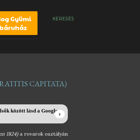
dog Gyümi
KERESÉS
báruház
ATITIS CAPITATA)
lsők között lásd a Google
nn 1824)
a rovarok osztályán