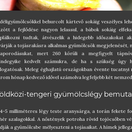
déligyümölcsökkel behurcolt kártevő sokáig veszélyes le
zött a fejlődése nagyon lelassul, a bábok sokáig elfek
plálkozni tudtak, átvészelik a hidegebb időszakokat a
várják a tojásrakásra alkalmas gyümölcsök megjelenését, 
zaporodásukat, mert 260 körüli a megfigyelt tápn
indegyike kedvelt számukra, de ha s szükség úgy 
logatósak. Meleg éghajlatú országokban évente tucatnyi 
rom hónap kedvező idővel számolva legfeljebb két nemzed
öldközi-tengeri gyümölcslégy bemuta
4-5 milliméteres légy teste aranysárga, a torán fekete fo
hér szalagokkal. A nőstények potroha rövid tojócsőben v
dják a gyümölcsbe mélyeszteni a tojásaikat. A hímek jelleg