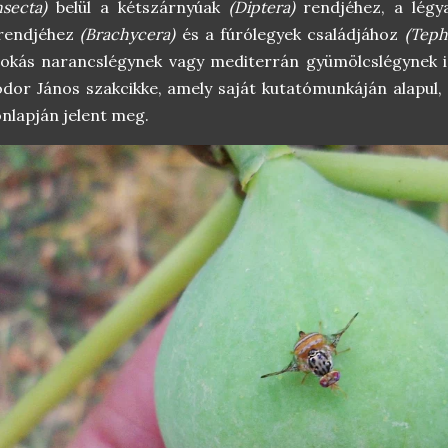
nsecta)
belül a kétszárnyúak
(Diptera)
rendjéhez, a légya
lrendjéhez
(Brachycera)
és a fúrólegyek családjához
(Teph
okás narancslégynek vagy mediterrán gyümölcslégynek is 
dor János szakcikke, amely saját kutatómunkáján alapul,
nlapján jelent meg.