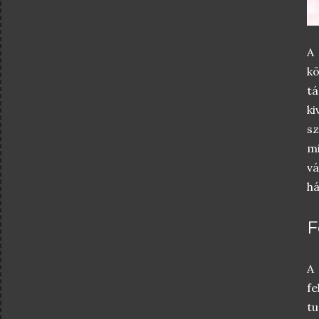
A 
kö
tá
ki
s
m
vá
há
F
A 
fe
tu