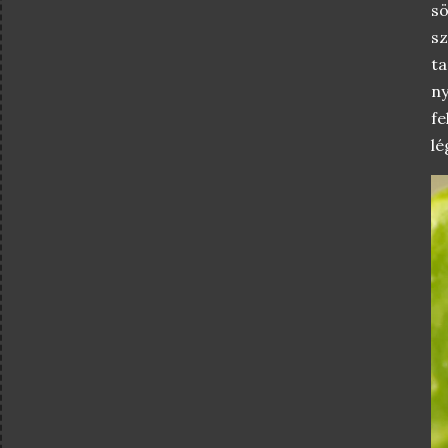
sö
sz
ta
n
fe
lé