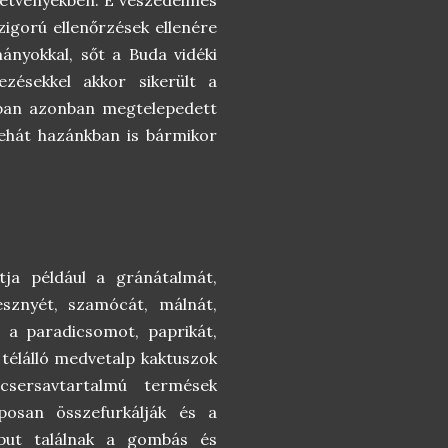
igorú ellenőrzések ellenére
mányokkal, sőt a Buda vidéki
zésekkel akkor sikerült a
ban azonban megtelepedett
 tehát hazánkban is bármikor
tja például a gránátalmát,
eresznyét, szamócát, málnát,
g a paradicsomot, paprikát,
 télálló medvetalp kaktuszok
ersavtartalmú termések
posan összefurkálják és a
kaput találnak a gombás és