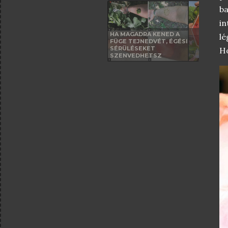
ba
in
HA MAGADRA KENED A
l
FÜGE TEJNEDVÉT, ÉGÉSI
SÉRÜLÉSEKET
Ho
SZENVEDHETSZ