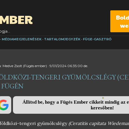
Ugrás a fő tartalomra
EMBER
Bol
we
gja...
MÉDIAMEGJELENÉSEK
TARTALOMJEGYZÉK
FÜGE-GASZTRÓ
a:
Medve Zsolt (Fügés ember)
9/01/2024 06:35:00 de.
ÖLDKÖZI-TENGERI GYÜMÖLCSLÉGY (CER
 FÜGÉN
Állítsd be, hogy a Fügés Ember cikkeit mindig az e
keresőben!
földközi-tengeri gyümölcslégy
(Ceratitis capitata Wiedema