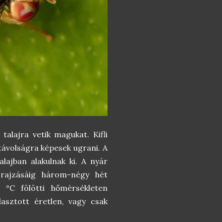
talajra vetik magukat. Kifli
távolságra képesek ugrani. A
ajban alakulnak ki. A nyár
k rajzásáig három-négy hét
 °C fölötti hőmérsékleten
asztott éretlen, vagy csak