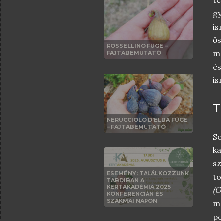
gy
is
ő
ROSSELLINO FÜGE –
m
FAJTABEMUTATÓ
és
is
T
NERUCCIOLO D'ELBA FÜGE
– FAJTABEMUTATÓ
S
ka
sz
ESEMÉNY: TALÁLKOZZUNK
to
TABDIBAN A
KERTAKADÉMIA 2025
(O
KONFERENCIÁN ÉS
SZAKMAI NAPON
m
p