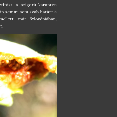
ztítást. A szigorú karantén
ytán semmi sem szab határt a
mellett, már Szlovéniában,
t.