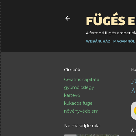
FÜGÉS 
A farmosi fügés ember blo
WEBÁRUHÁZ
MAGAMRÓL
Címkék
Írt
F
Ceratitis capitata
gyümölcslégy
A
kártevő
kukacos füge
növényvédelem
Ne maradj le róla:
A 