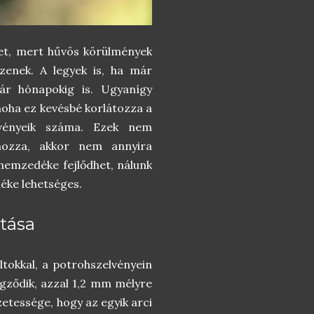
het, mert hűvös körülmények
szenek. A legyek is, ha már
kár hónapokig is. Ugyanígy
noha ez kevésbé korlátozza a
övényeik száma. Ezek nem
hozza, akkor nem annyira
nemzedéke fejlődhet, nálunk
éke lehetséges.
tása
ltokkal, a potrohszelvényein
égződik, azzal 1,2 mm mélyre
zetessége, hogy az egyik arci