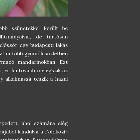
obb szünetekkel került be
lítmányaival, de tartósan
lőször egy budapesti lakás
 aztán több gyümölcsüzletben
zármazó mandarinokban. Ezt
, és ha tovább melegszik az
y alkalmassá teszik a hazai
epedett, ahol számára elég
zájából kiindulva a Földközi-
etvényekben. E veszedelmes