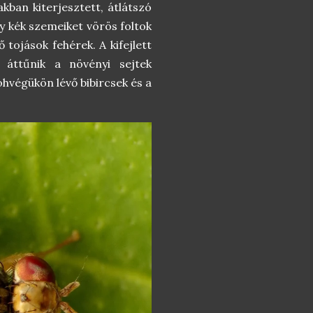
akban kiterjesztett, átlátszó
gy kék szemeiket vörös foltok
 tojások fehérek. A kifejlett
 áttűnik a növényi sejtek
ohvégükön lévő bibircsek és a