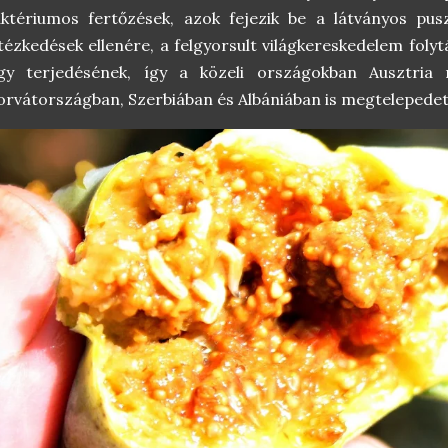
ktériumos fertőzések, azok fejezik be a látványos pus
tézkedések ellenére, a felgyorsult világkereskedelem fol
égy terjedésének, így a közeli országokban Ausztria 
rvátországban, Szerbiában és Albániában is megtelepedet