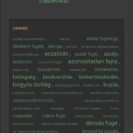
ajánlható. Ha szeretsz teázni, akkor kiválthat egy-egy
csésze fekete teát, aminek áldásos hatása leginkább
este lesz érezhető. A fügelevélben ugyanis nincsenek
élénkítő anyagok, így nem fogják gátolni az esti
elalvást. Emellett rendkívül kellemes illata van, főleg
CÍMKÉK
ha pár csepp mézzel édesítjük. 😊 Milyen fügelevél
afrikai fügelégy
aclees taiwanensis
adriai
alkalmas tea alapanyagnak? Csak e...
állatkerti fügék
allergia
álmok
amerikai lepkekabóca
aszalódó
aszály
aszalt füge
ámpolnafikusz
azonosítatlan fajta
átültetés
ausztrál füge
beszámoló
betakarítás
beporzás
beszerzés
betegség
biodiverzitás
biokertészkedés
bogyós ízvilág
bujtás
boldog gyümi
budai vár
carpobrotus
carpophilus hemipterus
ceratitis capitata
ceratocystis ficicola
ceroplastes ceriferus
ceroplastes rusci
chatgpt
christian ziegler
crna
csapadék
csíkos füge
csíráztatás
darazsak
dézsás füge
darázscincér
deformálódott levelek
drosophila suzukii
dr. nanthinee jevanandam