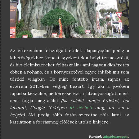
Az étteremben felszolgált ételek alapanyagául pedig a
lehetőségekhez képest igyekeztek a helyi termesztésű,
és bio élelmiszereket felhasználni, ami nagyon dicséretes
ebben a rohanó, és a környezetével egyre inkább mit sem
törődő világban. De mint fentebb írtam, sajnos az
étterem 2015-ben végleg bezárt. Így aki a jövőben
Japánba készülne, ne keresse ezt a látványosságot, mert
nem fogja megtalálni
(ha valakit mégis érdekel, hol
lehetett, Google térképen
itt nézheti
meg, mi van a
helyén)
. Aki pedig több fotót szeretne róla látni, az
kattintson a forrásmegjelölések utolsó linkjére...
Források:
atlasobscura.com
,