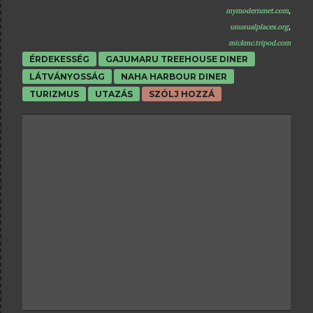
mymodernmet.com
,
unusualplaces.org
,
mickmc.tripod.com
ÉRDEKESSÉG
GAJUMARU TREEHOUSE DINER
LÁTVÁNYOSSÁG
NAHA HARBOUR DINER
TURIZMUS
UTAZÁS
SZÓLJ HOZZÁ