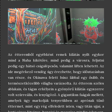
Az étteremből egyébként remek kilátás nyílt egykor
mind a Naha kikötőre, mind pedig a városra, feljutni
pedig egy hátsó csigalépcsőn, valamint liften lehetett. Az
ide megérkező vendég úgy érezhette, hogy időutazásban
van része, és Okinawa felett húsz lábbal egy ősibb, és
természetközelibb világba varázsolta. Az étterem széles
ablakain, és tágas erkélyein a gyönyörű kilátás egyszerre
volt szürreális, és lenyűgöző. A gigantikus faágak mellett,
amelyek úgy markolják tenyerükben az aprónak tűnő
éttermet, mint egy rég elfeledett isten, vagy titán ujjai, a
lenti város látványa, hangjai és mozgása mindig jelen van,