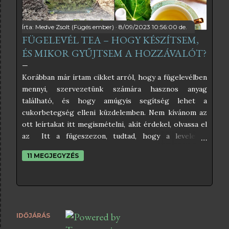
vagy nem. Nekem nagyon ízlik, kimondottan frissítő
hideg szódával, szó...
Írta:
Medve Zsolt (Fügés ember)
8/09/2023 10:56:00 de.
FÜGELEVÉL TEA – HOGY KÉSZÍTSEM,
ÉS MIKOR GYŰJTSEM A HOZZÁVALÓT?
Korábban már írtam cikket arról, hogy a fügelevélben
mennyi, szervezetünk számára hasznos anyag
található, és hogy amúgyis segítség lehet a
cukorbetegség elleni küzdelemben. Nem kívánom az
ott leírtakat itt megismételni, akit érdekel, olvassa el
az Itt a fügeszezon, tudtad, hogy a levele is
gyógyhatású? című cikkemet, mert abból mindent
11 MEGJEGYZÉS
megtudhat a fügelevél, és a cukorbetegség
kapcsolatáról. Ezen cikkem a fügelevél teáról fog
szólni, és ha végigolvasod, meg fogod tudni, hogyan
kell begyűjteni és kiszárítani a fügeleveleket, és hogy
abból milyen módon tudsz teát készíteni. A fügelevél
IDŐJÁRÁS
tea természetesen nem csak cukorbetegek számára