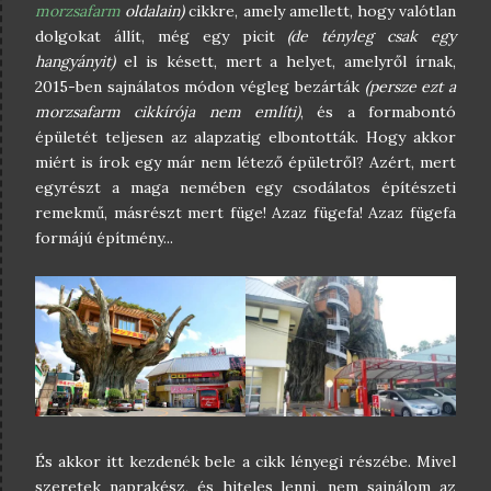
morzsafarm
oldalain)
cikkre, amely amellett, hogy valótlan
dolgokat állít, még egy picit
(de tényleg csak egy
hangyányit)
el is késett, mert a helyet, amelyről írnak,
2015-ben sajnálatos módon végleg bezárták
(persze ezt a
morzsafarm cikkírója nem említi)
, és a formabontó
épületét teljesen az alapzatig elbontották. Hogy akkor
miért is írok egy már nem létező épületről? Azért, mert
egyrészt a maga nemében egy csodálatos építészeti
remekmű, másrészt mert füge! Azaz fügefa! Azaz fügefa
formájú építmény...
És akkor itt kezdenék bele a cikk lényegi részébe. Mivel
szeretek naprakész, és hiteles lenni, nem sajnálom az