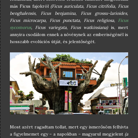
más Ficus fajokról
(Ficus auriculata, Ficus citrifolia, Ficus
benghalensis, Ficus benjamina, Ficus grossu-larioides,
Ficus microcarpa, Ficus punctata, Ficus religiosa,
Ficus
sycomorus
, Ficus variegata, Ficus watkinsiana)
is, mert
annyira csodálom ennek a növénynek az emberiségénél is
hosszabb evolúciós útját, és jelentőségét.
Most azért ragadtam tollat, mert egy ismerősöm felhívta
a figyelmemet egy – a napokban – magyarul megjelent
(a