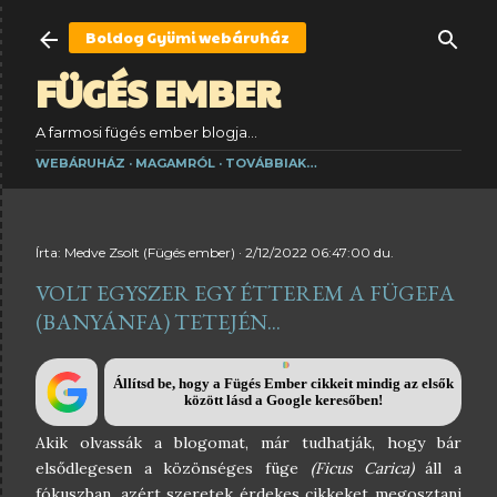
Ugrás a fő tartalomra
Boldog Gyümi
webáruház
FÜGÉS EMBER
A farmosi fügés ember blogja...
WEBÁRUHÁZ
MAGAMRÓL
TOVÁBBIAK…
Írta:
Medve Zsolt (Fügés ember)
2/12/2022 06:47:00 du.
VOLT EGYSZER EGY ÉTTEREM A FÜGEFA
(BANYÁNFA) TETEJÉN...
Állítsd be, hogy a Fügés Ember cikkeit mindig az elsők
között lásd a Google keresőben!
Akik olvassák a blogomat, már tudhatják, hogy bár
elsődlegesen a közönséges füge
(Ficus Carica)
áll a
fókuszban, azért szeretek érdekes cikkeket megosztani