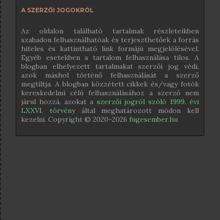
A SZERZŐI JOGOKRÓL
Az oldalon található tartalmak részleteikben
szabadon felhasználhatóak és terjeszthetőek a forrás
hiteles és kattintható link formájú megjelölésével.
Egyéb esetekben a tartalom felhasználása tilos. A
blogban elhelyezett tartalmakat szerzői jog védi,
azok máshol történő felhasználását a szerző
megtiltja. A blogban közzétett cikkek és/vagy fotók
kereskedelmi célú felhasználásához a szerző nem
járul hozzá, azokat a
szerzői jogról szóló 1999. évi
LXXVI. törvény
által meghatározott módon kell
kezelni. Copyright © 2020-
2026
fugesember.hu