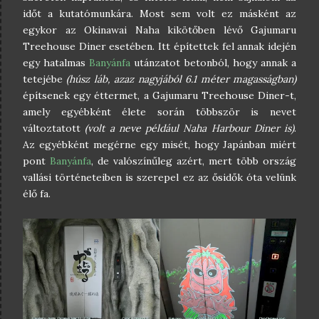
időt a kutatómunkára. Most sem volt ez másként az
egykor az Okinawai Naha kikötőben lévő Gajumaru
Treehouse Diner esetében. Itt építettek fel annak idején
egy hatalmas
Banyánfa
utánzatot betonból, hogy annak a
tetejébe
(húsz láb, azaz nagyjából 6.1 méter magasságban)
építsenek egy éttermet, a Gajumaru Treehouse Diner-t,
amely egyébként élete során többször is nevet
változtatott
(volt a neve például Naha Harbour Diner is)
.
Az egyébként megérne egy misét, hogy Japánban miért
pont
Banyánfa
, de valószínűleg azért, mert több ország
vallási történeteiben is szerepel ez az ősidők óta velünk
élő fa.