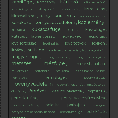
kártevő
kaprifüge
karácsony
kátai aszalódó
kiszoktatás
kétszínű gyümölcsfénybogár
kísérletezés
korai érés
klímaváltozás
koffig
kordonos nevelés
közlemény
kórokozó
környezetvédelem
kukacos füge
kúszófüge
krakatoa
kultúra
kutatás
látványosság
leg-leg-leg
légbujtás
levélfoltosság
levéltetvek
lexikon
levélhullás
lsu füge
litofita
madarak
magaságyás
magnélküli
magyar füge
meg lowman
megtermékenyítés
metszés
mézfüge
mike shanahan
mikorrhiza
mitológia
mt. etna
naha harbour diner
nemisfüge
nematoda
növénytársítás
növényvédelem
openai
opuntia
országtorta
öntözés
őszi munkálatok
pajzstetű
ökológia
permakultúra
pettyesszárnyú muslica
poloska
porbujtás
planococcus ficus
pozsgás
publikáció
pöttyös lámpahordó-kabóca
prémium füge