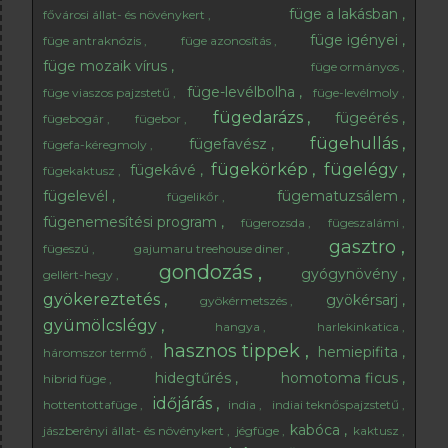
füge a lakásban
fővárosi állat- és növénykert
füge igényei
füge antraknózis
füge azonosítás
füge mozaik vírus
füge ormányos
füge-levélbolha
füge viaszos pajzstetű
füge-levélmoly
fügedarázs
fügeérés
fügebogár
fügebor
fügehullás
fügefavész
fügefa-kéregmoly
fügekörkép
fügelégy
fügekávé
fügekaktusz
fügelevél
fügematuzsálem
fügelikőr
fügenemesítési program
fügerozsda
fügeszalámi
gasztro
fügeszú
gajumaru treehouse diner
gondozás
gyógynövény
gellért-hegy
gyökereztetés
gyökérsarj
gyökérmetszés
gyümölcslégy
hangya
harlekinkatica
hasznos tippek
hemiepifita
háromszor termő
hidegtűrés
homotoma ficus
hibrid füge
időjárás
hottentottafüge
india
indiai teknőspajzstetű
kabóca
jászberényi állat- és növénykert
jégfüge
kaktusz