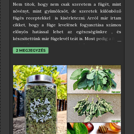
Nem titok, hogy nem csak szeretem a fügét, mint
növényt, mint gyümölcsöt, de szeretek különböző
fügés receptekkel is kísérletezni. Arról már írtam
cikket, hogy a füge levelének fogyasztása számos
előnyös hatással lehet az egészségünkre , és
készsítettünk már fügelevél teát is. Most pedig a füge
leveléből készült szörpöt próbáltam ki, és úgy
2 MEGJEGYZÉS
éreztem, nektek is be kell, hogy mutassam. Az
interneten sok féle fügelevél szörp receptet lehet
találni, amelyek közül némelyikben egészen
elképesztő hozzávalók is vannak, amelyektől éppen
hogy csak pont egészséges nem lesz. Én az
egyszerűségben hiszek, és abban, hogy a befőzés
szabályait betartva nincs szükség tartósítószerekre
sem, ezért az én receptem teljesen egyszerű. Ha
pedig a kristálycukrot helyettesítjük valamilyen
édesítőszerrel, akkor még inkább egészséges lesz a
végeredmény. A fügelevélből főzött szörpnek
kimondottan különleges íze van, ami vagy ízleni fog,