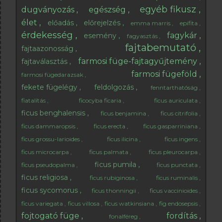
egyéb fikusz
dugványozás
egészség
élet
előadás
előrejelzés
emma marris
epifita
érdekesség
fagykár
esemény
fagyasztás
fajtabemutató
fajtaazonosság
farmosi füge-fajtagyűjtemény
fajtaválasztás
farmosi fügeföld
farmosi fügedarazsak
fekete fügelégy
feldolgozás
fenntarthatóság
fiatalítás
ficocyba ficaria
ficus auriculata
ficus benghalensis
ficus benjamina
ficus citrifolia
ficus dammaropsis
ficus erecta
ficus gasparriniana
ficus grossu-larioides
ficus ilicina
ficus ingens
ficus microcarpa
ficus palmata
ficus pleurocarpa
ficus pumila
ficus pseudopalma
ficus punctata
ficus religiosa
ficus rubiginosa
ficus ruminalis
ficus sycomorus
ficus thonningii
ficus vaccinioides
ficus variegata
ficus villosa
ficus watkinsiana
fig endosepsis
fojtogató füge
fordítás
fonalféreg