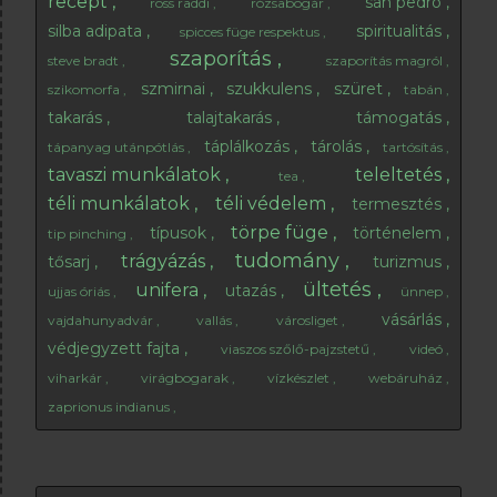
recept
san pedro
ross raddi
rózsabogár
silba adipata
spiritualitás
spicces füge respektus
szaporítás
steve bradt
szaporítás magról
szmirnai
szukkulens
szüret
szikomorfa
tabán
takarás
talajtakarás
támogatás
táplálkozás
tárolás
tápanyag utánpótlás
tartósítás
tavaszi munkálatok
teleltetés
tea
téli munkálatok
téli védelem
termesztés
törpe füge
típusok
történelem
tip pinching
tudomány
trágyázás
tősarj
turizmus
ültetés
unifera
utazás
ujjas óriás
ünnep
vásárlás
vajdahunyadvár
vallás
városliget
védjegyzett fajta
viaszos szőlő-pajzstetű
videó
viharkár
virágbogarak
vízkészlet
webáruház
zaprionus indianus